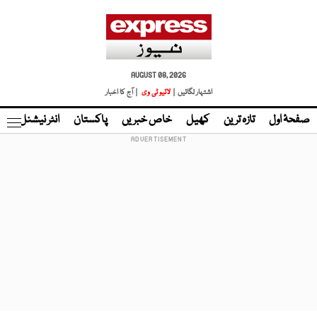
AUGUST 08, 2026
اشتہار لگائیں |
لائیو ٹی وی
| آج کا اخبار
صفحۂ اول
تازہ ترین
کھیل
خاص خبریں
پاکستان
انٹر نیشنل
ٹا