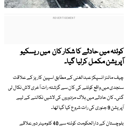
کوئٹہ میں حادثے کا شکار کان میں ریسکیو
آپریشن مکمل کرلیا گیا۔
چیف مائنز انسپکڑ عبدالغنی کے مطابق اسپین کاریز کے علاقت
سنجدی میں واقع کوئلے کی کان سے گزشتہ رات آخری لاش نکال لی
گئی۔ کان حادثے میں ہلاک مزدوروں کی لاشیں نکالنے کے لیے
آپریشن 9 جنوری کی رات شروع کیا گیا تھا۔
بلوچستان کے دارالحکومت کوئٹہ سے 40 کلومیٹر دور علاقے