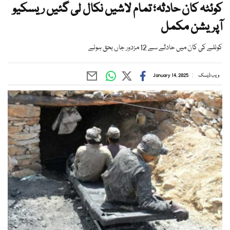
کوئٹہ کان حادثہ؛ تمام لاشیں نکال لی گئیں ریسکیو
آپریشن مکمل
کوئلے کی کان میں حادثے سے 12 مزدور جاں بحق ہوئے
ویب ڈیسک
January 14, 2025