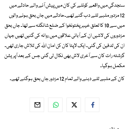
سنجدگی میں واقعے کوئلے کی کان میں پیش آنے والے حادثے میں
12 مزدور ملبے تلے دب گئے تھے۔حادثے میں جاں بحق ہونے والوں
میں سے 10 کا تعلق خیبرپختونخوا کے ضلع شانگلہ سے تھا۔ جاں بحق
مزدوروں کی لاشیں ان کے آبائی علاقوں میں روانہ کی گئیں تھیں جہاں
ان کی تدفین کی گئی۔ ایک لاپتا کان کن امان اللہ کی تلاش جاری تھی۔
گزشتہ رات کان سے آخری لاش بھی نکال لی گئی جس کے بعد آپریشن
مکمل ہوگیا۔
کان کے ملبے تلے دبنے والے تمام 12 مزدور جاں بحق ہوگئے تھے۔