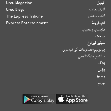
کھیل
Urdu Magazine
انٹرٹینمنٹ
Urdu Blogs
لائف اسٹائل
The Express Tribune
ٹاپ ٹرینڈ
Express Entertainment
دلچسپ و عجیب
صحت
سونے کے نرخ
پیٹرولیم مصنوعات کی قیمتیں
سائنس و ٹیکنالوجی
بلاگ
بزنس
ویڈیوز
جرائم