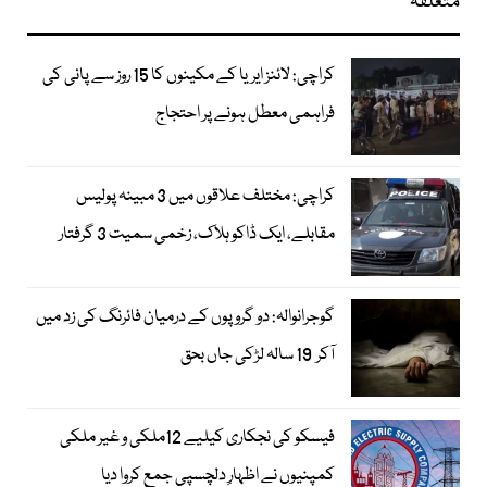
متعلقہ
کراچی: لائنز ایریا کے مکینوں کا 15 روز سے پانی کی
فراہمی معطل ہونے پر احتجاج
کراچی: مختلف علاقوں میں 3 مبینہ پولیس
مقابلے، ایک ڈاکو ہلاک، زخمی سمیت 3 گرفتار
گوجرانوالہ: دو گروپوں کے درمیان فائرنگ کی زد میں
آکر 19 سالہ لڑکی جاں بحق
فیسکو کی نجکاری کیلیے 12ملکی و غیر ملکی
کمپنیوں نے اظہارِ دلچسپی جمع کروا دیا