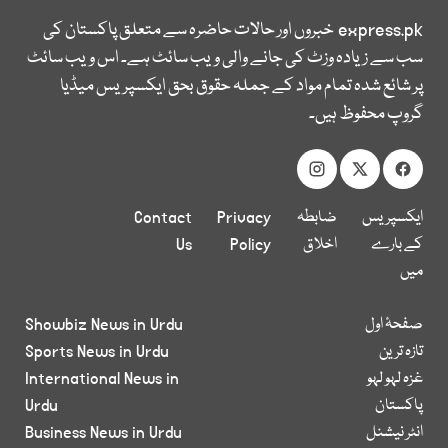
express.pk
خبروں اور حالات حاضرہ سے متعلق پاکستان کی
سب سے زیادہ وزٹ کی جانے والی ویب سائٹ ہے۔ اس ویب سائٹ
پر شائع شدہ تمام مواد کے جملہ حقوق بحق ایکسپریس میڈیا
گروپ محفوظ ہیں۔
ایکسپریس
ضابطہ
Privacy
Contact
کے بارے
اخلاق
Policy
Us
میں
صفحۂ اول
Showbiz News in Urdu
تازہ ترین
Sports News in Urdu
غزہ لہو لہو
International News in
پاکستان
Urdu
انٹر نیشنل
Business News in Urdu