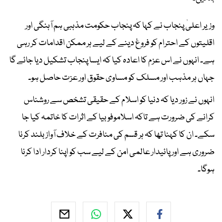
وزیر اعلیٰ پنجاب نے کہا کہ پنجاب حکومت مذہبی ہم آہنگی اور
اقلیتوں کے احترام کو فروغ دینے کے لیے ہر ممکن اقدامات کر رہی
ہے۔ انہوں نے اس عزم کا اعادہ کیا کہ ایسا پنجاب تشکیل دیا جائے گا
جہاں ہر مذہب اور مسلک کو مساوی حقوق اور عزت حاصل ہو۔
انہوں نے زور دیا کہ دنیا کو اسلام کے حقیقی تشخص سے روشناس
کرانے کی ضرورت ہے تاکہ اسلاموفوبیا کے اثرات کا خاتمہ کیا جا
سکے۔ ان کا کہنا تھا کہ ہر قسم کی منافرت کے خلاف آواز بلند کرنا
ضروری ہے اور پائیدار عالمی امن کے لیے سب کو اپنا کردار ادا کرنا
ہوگا۔