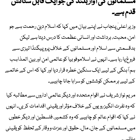
مسلمانوں کی آواز بلند کی جو ایک قابل ستائش
قدم ہے۔
وزیر اعلیٰ پنجاب نے اپنے بیان میں کہا کہ اسلام دینِ رحمت ہے جو
امن، محبت، برداشت اور انسانی عظمت کا درس دیتا ہے لیکن
بدقسمتی سے اسلام اور مسلمانوں کے خلاف پروپیگنڈا تیزی سے
فروغ پا رہا ہے۔ انہوں نے اسلاموفوبیا کو عالمی امن اور بین المذاہب
ہم آہنگی کے لیے ایک سنگین خطرہ قرار دیا اور کہا کہ اس کے خاتمے
کے لیے ہر ممکن کوششوں کو سراہا جانا چاہیے۔
مریم نواز شریف نے اقوام متحدہ اور دیگر عالمی اداروں سے مطالبہ کیا
کہ وہ نفرت انگیز رویوں کے خلاف مؤثر اور یقینی اقدامات کریں۔ انہوں
نے کہا کہ اقوام عالم کو چاہیے کہ وہ کشمیر، فلسطین اور دیگر خطوں
میں مسلمانوں کے جان، مال، حقوق اور عزت و وقار کے تحفظ کو یقینی
بنائیں۔