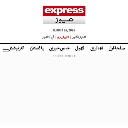
AUGUST 08, 2026
اشتہار لگائیں |
لائیو ٹی وی
| آج کا اخبار
صفحۂ اول
تازہ ترین
کھیل
خاص خبریں
پاکستان
انٹر نیشنل
ٹا