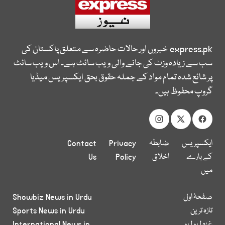
express.pk
خبروں اور حالات حاضرہ سے متعلق پاکستان کی
سب سے زیادہ وزٹ کی جانے والی ویب سائٹ ہے۔ اس ویب سائٹ
پر شائع شدہ تمام مواد کے جملہ حقوق بحق ایکسپریس میڈیا
گروپ محفوظ ہیں۔
ایکسپریس
ضابطہ
Privacy
Contact
کے بارے
اخلاق
Policy
Us
میں
صفحۂ اول
Showbiz News in Urdu
تازہ ترین
Sports News in Urdu
غزہ لہو لہو
International News in