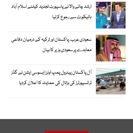
ارشد چائے والا نے پاسپورٹ تجدید کیلئے اسلام آباد
ہائیکورٹ سے رجوع کرلیا
سعودی عرب، پاکستان اور ترکیہ کے درمیان دفاعی
معاہدے پر سعودی وزیر کا بیان
آل پاکستان پیٹرول پمپ اونرز ایسوسی ایشن نے گڈز
ٹرانسپورٹرز کی ہڑتال کی حمایت کا اعلان کردیا