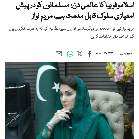
اسلاموفوبیا کا عالمی دن: مسلمانوں کو درپیش
امتیازی سلوک قابل مذمت ہے، مریم نواز
مریم نواز نے اقوام متحدہ اور دیگر عالمی اداروں سے مطالبہ کیا کہ وہ نفرت انگیز رویوں
کے خلاف مؤثر اقدامات کریں
ندیم چوہدری
March 15, 2025