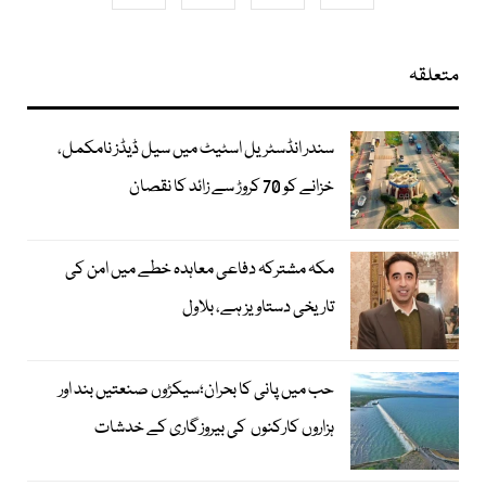
متعلقہ
سندر انڈسٹریل اسٹیٹ میں سیل ڈیڈز نامکمل،
خزانے کو 70 کروڑ سے زائد کا نقصان
مکہ مشترکہ دفاعی معاہدہ خطے میں امن کی
تاریخی دستاویز ہے، بلاول
حب میں پانی کا بحران؛سیکڑوں صنعتیں بند اور
ہزاروں کارکنوں کی بیروزگاری کے خدشات