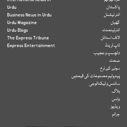
پاکستان
Urdu
انٹر نیشنل
Business News in Urdu
کھیل
Urdu Magazine
انٹرٹینمنٹ
Urdu Blogs
لائف اسٹائل
The Express Tribune
ٹاپ ٹرینڈ
Express Entertainment
دلچسپ و عجیب
صحت
سونے کے نرخ
پیٹرولیم مصنوعات کی قیمتیں
سائنس و ٹیکنالوجی
بلاگ
بزنس
ویڈیوز
جرائم