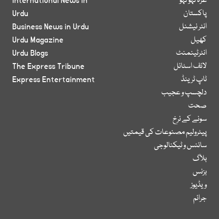
غزہ لہو لہو
International News in
پاکستان
Urdu
انٹر نیشنل
Business News in Urdu
کھیل
Urdu Magazine
انٹرٹینمنٹ
Urdu Blogs
لائف اسٹائل
The Express Tribune
ٹاپ ٹرینڈ
Express Entertainment
دلچسپ و عجیب
صحت
سونے کے نرخ
پیٹرولیم مصنوعات کی قیمتیں
سائنس و ٹیکنالوجی
بلاگ
بزنس
ویڈیوز
جرائم