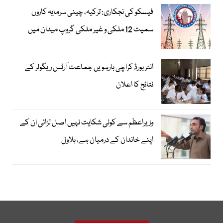
فیسکو کی نجکاری: ترکیہ، چینی سرمایہ کاروں
سمیت 12 ملکی و غیر ملکی گروپ میدان میں
انٹر بورڈ کراچی بارہویں جماعت آرٹس ریگولر کے
نتائج کا اعلان
وزیراعظم سے کوئی شکایت نہیں اصل لڑائی ان کے
اپنے خاندان کے درمیان ہے، بلاول