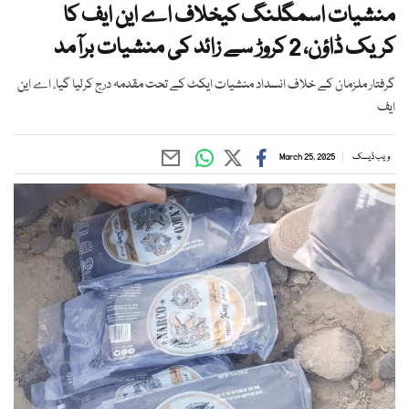
منشیات اسمگلنگ کیخلاف اے این ایف کا
کریک ڈاؤن، 2 کروڑ سے زائد کی منشیات برآمد
گرفتار ملزمان کے خلاف انسداد منشیات ایکٹ کے تحت مقدمہ درج کرلیا گیا، اے این
ایف
ویب ڈیسک
March 25, 2025