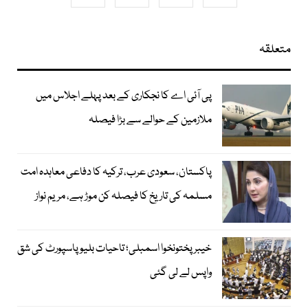
متعلقہ
پی آئی اے کا نجکاری کے بعد پہلے اجلاس میں
ملازمین کے حوالے سے بڑا فیصلہ
پاکستان، سعودی عرب، ترکیہ کا دفاعی معاہدہ امت
مسلمہ کی تاریخ کا فیصلہ کن موڑ ہے، مریم نواز
خیبرپختونخوا اسمبلی؛ تاحیات بلیو پاسپورٹ کی شق
واپس لے لی گئی