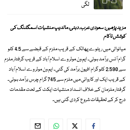
لگی
مزید پڑھیں: سعودی عرب، دبئی، مالدیپ منشیات اسمگلنگ کی
کوشش ناکام
میانوالی میں ریلوے پھاٹک کے قریب ملزم کے قبضے سے 4.5 کلو
گرام آئس برآمد ہوئی۔ ایم ون موٹر وے اسلام آباد کے قریب گرفتار ملزم
سے 2.590 کلو گرام افیون برآمد کی گئی۔ ایم ون موٹر وے اسلام آباد
کے قریب ایک اور کاروائی میں ملزم سے 745 گرام چرس برآمد ہوئی۔
گرفتار ملزمان کے خلاف انسداد منشیات ایکٹ کے تحت مقدمات
درج کر کے تحقیقات شروع کردی گئی ہیں۔