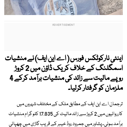
اینٹی نارکوٹکس فورس ( اے این ایف) نے منشیات
اسمگلنگ کے خلاف کریک ڈاؤن میں 2 کروڑ
روپے مالیت سے زائد کی منشیات برآمد کرکے 4
ملزمان کو گرفتار کرلیا۔
ترجمان اے این ایف کے مطابق ملک کے مختلف شہروں میں
کارروائیوں میں 2 کروڑ سے زائد مالیت کی 17.835 کلو گرام منشیات
برآمد ہوئی۔ پشاور میں جمرود روڈ خیبر کے قریب گاڑی میں چھپائی