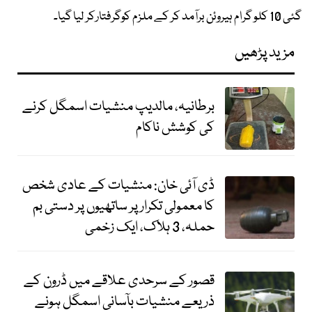
گئی 10 کلو گرام ہیروئن برآمد کر کے ملزم کوگرفتارکر لیا گیا۔
مزید پڑھیں
برطانیہ، مالدیپ منشیات اسمگل کرنے
کی کوشش ناکام
ڈی آئی خان: منشیات کے عادی شخص
کا معمولی تکرار پر ساتھیوں پر دستی بم
حملہ، 3 ہلاک، ایک زخمی
قصور کے سرحدی علاقے میں ڈرون کے
ذریعے منشیات بآسانی اسمگل ہونے