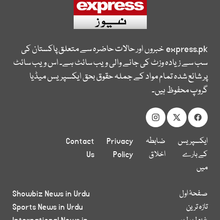
express.pk
خبروں اور حالات حاضرہ سے متعلق پاکستان کی
سب سے زیادہ وزٹ کی جانے والی ویب سائٹ ہے۔ اس ویب سائٹ
پر شائع شدہ تمام مواد کے جملہ حقوق بحق ایکسپریس میڈیا
گروپ محفوظ ہیں۔
ایکسپریس
ضابطہ
Privacy
Contact
کے بارے
اخلاق
Policy
Us
میں
صفحۂ اول
Showbiz News in Urdu
تازہ ترین
Sports News in Urdu