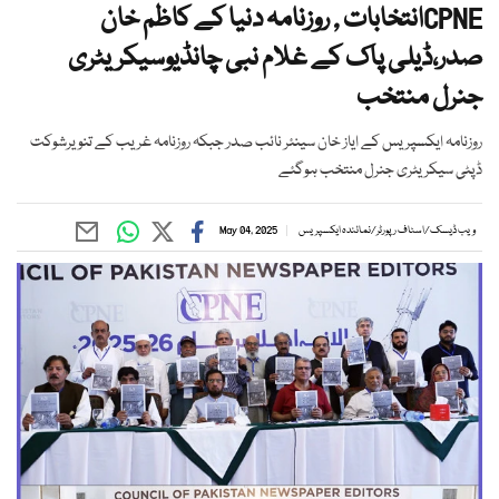
CPNEانتخابات , روزنامہ دنیا کے کاظم خان
صدر،ڈیلی پاک کے غلام نبی چانڈیوسیکریٹری
جنرل منتخب
روزنامہ ایکسپریس کے ایاز خان سینئر نائب صدر جبکہ روزنامہ غریب کے تنویرشوکت
ڈپٹی سیکریٹری جنرل منتخب ہوگئے
ویب ڈیسک
/
اسٹاف رپورٹر
/
نمائندہ ایکسپریس
May 04, 2025