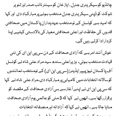
چانڈیو کو سیکریٹری جنرل ، ایاز خان کو سینئر نائب صدر اور تنویر
شوکت کو ڈپٹی سیکریٹری جنرل منتخب ہونے پر مبارکباد دی اور کہا
کہ امید ہے کونسل کے نو منتخب عہدیداران پاکستان میں صحافتی
قدروں کی حفاظت اور اعلی صحافتی معیار کی بالادستی کیلیے اپنا
کردار ادا کرتے رہیں گے۔
خوش آئند امر ہے کہ آزادی صحافت کے دن سی پی این ای کی نئی
قیادت منتخب ہوئی۔ وزیراعلیٰ سندھ سید مراد علی شاہ نے کونسل
آف پاکستان نیوز پیپر ایڈیٹرز (سی پی این ای) کے نومنتخب نمائندوں
کو سالانہ انتخابات میں کامیابی پر مبارکباد دی۔مراد علی شاہ نے کہا
کہ سی پی این ای نے اپنے آغاز سے ہی آزادی صحافت کے مقصد کو
برقرار رکھا ہے۔ انھوں نے کہا کہ 3 مئی کو عالمی یوم آزادی صحافت
منایا جاتا ہے ۔ انھوں نے کہاکہ آزادانہ اور منصفانہ انتخابات