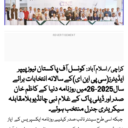
کونسل آف پاکستان نیوز پیپر
کراچی/ اسلام آباد:
ایڈیٹرز(سی پی این ای)کے سالانہ انتخابات برائے
سال2025-26میں روزنامہ دنیا کے کاظم خان
صدر اور ڈیلی پاک کے غلام نبی چانڈیو بلامقابلہ
سیکریٹری جنرل منتخب ہوئے۔
جبکہ اسی طرح سینئر نائب صدر کیلیے روزنامہ ایکسپریس کے ایاز