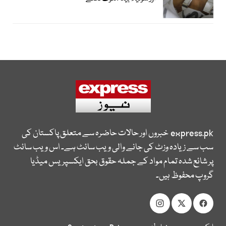
express.pk
خبروں اور حالات حاضرہ سے متعلق پاکستان کی
سب سے زیادہ وزٹ کی جانے والی ویب سائٹ ہے۔ اس ویب سائٹ
پر شائع شدہ تمام مواد کے جملہ حقوق بحق ایکسپریس میڈیا
گروپ محفوظ ہیں۔