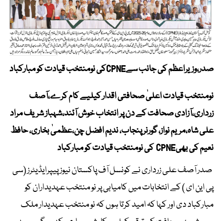
صدر،وزیراعظم کی جانب سےCPNEکی نومنتخب قیادت کو مبارکباد
نومنتخب قیادت اعلیٰ صحافتی اقدار کیلیے کام کرے،آصف
زرداری،آزادی صحافت کے دن پر انتخاب خوش آئند،شہباز شریف مراد
علی شاہ،مریم نواز، گورنر پنجاب، ندیم افضل چن،عظمیٰ بخاری، حافظ
نعیم کی بھیCPNE کی نومنتخب قیادت کو مبارکباد
صدر آصف علی زرداری نے کونسل آف پاکستان نیوز پیپرایڈیٹرز (سی
پی این ای ) کے انتخابات میں کامیابی پر نو منتخب عہدیداران کو
مبارکباد دی اور کہا کہ امید کرتا ہوں کہ نو منتخب عہدیدار ملک