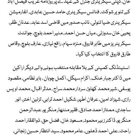
خان، ڈپٹی سیکریٹری جنرل کے عہدے پر روزنامہ غریب فیصل آباد
کے تنویر شوکت، فنانس سیکریٹری حامد حسین عابدی، انفارمیشن
سیکریٹری ضیا تنولی، نائب صدور میں قاضی اسد عابد، عدنان ظفر،
یحییٰ خان سدوزئی، میاں حسن احمد، منیر احمد بلوچ، جوائنٹ
سیکریٹریز میں طاہر فاروق، منزہ سہام، رافع نیازی، عارف بلوچ، وقاص
طارق فاروق کا انتخاب کیا گیا۔
اسٹینڈنگ کمیٹی کے بلا مقابلہ منتخب ہونے والے دیگر اراکین
میں ڈاکٹر جبار خٹک، اکرام سہگل، اکمل چوہان ، بابر نظامی، مقصود
یوسفی، شیر محمد کھاوڑ، سردار محمد سراج ، مدثر اقبال، محمد اویس
رازی، شہزاد امین، عرفان اطہر، شکیل احمد ترابی، تزئین اختر، انور
ساجدی، ممتاز احمد صادق، فقیر منٹھار منگریو، عبدالرحمن
منگریو، ڈاکٹر زبیر محمود، مسعود خان، فضل حق، ذوالفقار احمد
راحت، علی احمد ڈھلوں، عامر محمود، سید انتظار حسین زنجانی،