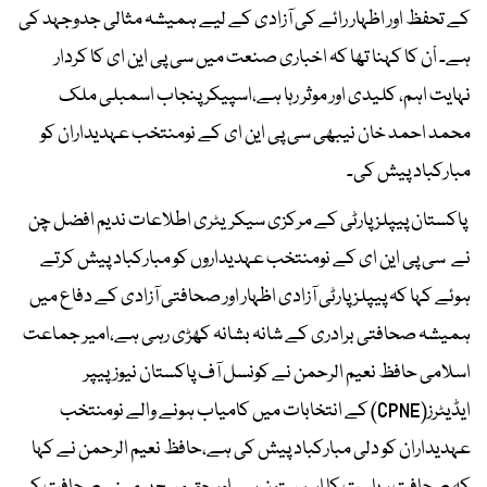
کے تحفظ اور اظہار رائے کی آزادی کے لیے ہمیشہ مثالی جدوجہد کی
ہے۔ اْن کا کہنا تھا کہ اخباری صنعت میں سی پی این ای کا کردار
نہایت اہم، کلیدی اور موثر رہا ہے،اسپیکر پنجاب اسمبلی ملک
محمد احمد خان نیبھی سی پی این ای کے نومنتخب عہدیداران کو
مبارکباد پیش کی۔
پاکستان پیپلز پارٹی کے مرکزی سیکریٹری اطلاعات ندیم افضل چن
نے سی پی این ای کے نومنتخب عہدیداروں کو مبارکباد پیش کرتے
ہوئے کہا کہ پیپلز پارٹی آزادی اظہار اور صحافتی آزادی کے دفاع میں
ہمیشہ صحافتی برادری کے شانہ بشانہ کھڑی رہی ہے،امیر جماعت
اسلامی حافظ نعیم الرحمن نے کونسل آف پاکستان نیوزپیپر
ایڈیٹرز(CPNE) کے انتخابات میں کامیاب ہونے والے نومنتخب
عہدیداران کو دلی مبارکباد پیش کی ہے،حافظ نعیم الرحمن نے کہا