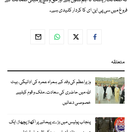
کہ صحافت ریاست کا اہم ستون ہے اور حق و سچ پر مبنی صحافت کے
فروغ میں سی پی این ای کا کردار کلیدی ہے۔
متعلقہ
وزیراعظم کی وفد کے ہمراہ عمرہ کی ادائیگی، بیت
اللہ میں حاضری کی سعادت، ملک و قوم کیلیے
خصوصی دعائیں
پنجاب پولیس میں بڑے پیمانے پر اکھاڑ پچھاڑ، ایک