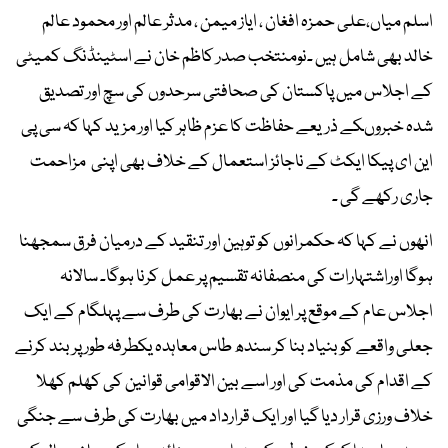
اسلم میاں،علی حمزہ افغان ، ایاز میمن ، مدثر عالم اور محمود عالم
خالد بھی شامل ہیں ۔نومنتخب صدر کاظم خان نے اسٹینڈنگ کمیٹی
کے اجلاس میں پاکستان کی صحافتی سرحدوں کی سچ اور تصدیق
شدہ خبروںکے ذریعے حفاظت کا عزم ظاہر کیا اور مزید کہا کہ سی پی
این ای پیکا ایکٹ کے ناجائز استعمال کے خلاف بھی اپنی مزاحمت
جاری رکھے گی ۔
انھوں نے کہا کہ حکمرانوں کو توہین اور تنقید کے درمیان فرق سمجھنا
ہوگا اوراشتہارات کی منصفانہ تقسیم پر عمل کرنا ہوگا۔ سالانہ
اجلاس عام کے موقع پر ایوان نے بھارت کی طرف سے پہلگام کے ایک
جعلی واقعے کو بنیاد بنا کر سندھ طاس معاہدہ یکطرفہ طور پر بند کرنے
کے اقدام کی مذمت کی اور اسے بین الاقوامی قوانین کی کھلم کھلا
خلاف ورزی قرار دیا گیا اور ایک قرارداد میں بھارت کی طرف سے جنگی