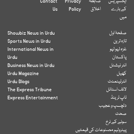
ایکسپریس
ضابطہ
Privacy
Contact
کے بارے
اخلاق
Policy
Us
میں
صفحۂ اول
Showbiz News in Urdu
تازہ ترین
Sports News in Urdu
غزہ لہو لہو
International News in
پاکستان
Urdu
انٹر نیشنل
Business News in Urdu
کھیل
Urdu Magazine
انٹرٹینمنٹ
Urdu Blogs
لائف اسٹائل
The Express Tribune
ٹاپ ٹرینڈ
Express Entertainment
دلچسپ و عجیب
صحت
سونے کے نرخ
پیٹرولیم مصنوعات کی قیمتیں