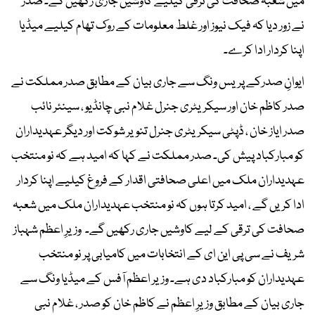
میں شعبہ صحافت کی ترقی کیلیے کاوشیں جاری رکھیں گے۔ صدر
نے زور دیا کہ فیک نیوز اور غلط معلومات کے روک تھام کیلیے میڈیا
اپنا کردار ادا کرے۔
ایوانِ صدرکے پریس ونگ سے جاری بیان کے مطابق صدر مملکت نے
صدر کاظم خان اور سیکریٹری جنرل غلام نبی چانڈیو ، سینئر نائب
صدر ایاز خان ، ڈپٹی سیکریٹری جنرل تنویر شوکت اور دیگر عہدیداران
کو مبارکباد پیش کی۔ صدر مملکت نے کہا کہ امید ہے کہ نو منتخب
عہدیداران ملک میں اعلی صحافتی اقدار کے فروغ کیلیے اپنا کردار
ادا کریں گے ، امید کرتا ہوں کہ نو منتخب عہدیداران ملک میں شعبہ
صحافت کی ترقی کے لیے کاوشیں جاری رکھیں گے۔ وزیرِ اعظم شہباز
شریف نے سی پی این ای کے انتخابات میں کامیابی پر نو منتخب
عہدیداران کو مبارکباد دی ہے۔ وزیر اعظم آفس کے میڈیا ونگ سے
جاری بیان کے مطابق وزیرِ اعظم نے کاظم خان کو صدر ، غلام نبی