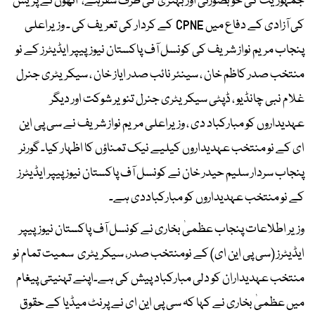
جمہوریت کی خوبصورتی اور بہتری کی طرف سفرہے، انھوں نے پریس
کی آزادی کے دفاع میں CPNE کے کردار کی تعریف کی ۔ وزیراعلی
پنجاب مریم نواز شریف کی کونسل آف پاکستان نیوزپیپر ایڈیٹرز کے نو
منتخب صدر کاظم خان ، سینئر نائب صدر ایاز خان ، سیکریٹری جنرل
غلام نبی چانڈیو ، ڈپٹی سیکریٹری جنرل تنویر شوکت اور دیگر
عہدیداروں کو مبارکباد دی ، وزیراعلی مریم نواز شریف نے سی پی این
ای کے نو منتخب عہدیداروں کیلیے نیک تمناؤں کا اظہار کیا۔ گورنر
پنجاب سردار سلیم حیدر خان نے کونسل آف پاکستان نیوز پیپر ایڈیٹرز
کے نو منتخب عہدیداروں کو مبارکباددی ہے۔
وزیر اطلاعات پنجاب عظمیٰ بخاری نے کونسل آف پاکستان نیوزپیپر
ایڈیٹرز (سی پی این ای) کے نومنتخب صدر، سیکریٹری سمیت تمام نو
منتخب عہدیداران کو دلی مبارکباد پیش کی ہے۔اپنے تہنیتی پیغام
میں عظمیٰ بخاری نے کہا کہ سی پی این ای نے پرنٹ میڈیا کے حقوق