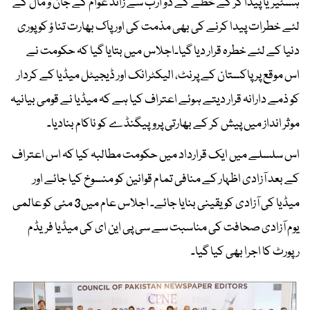
ہسٹیریا پیدا کر کے خطے کے دو ارب سے زائد عوام کے جان و مال کے
لئے خطرات پیدا کرنے کی بھی مذمت کی اور پاک بھارت تنا ؤ کو پوری
دنیا کے لئے خطرہ قرار دیا گیا۔اجلاس میں بتایا گیا کہ حکومت نے
اس موقع پر پاکستان کے پرنٹ، الیکٹرانک اور ڈیجیٹل میڈیا کے کردار
کو ذمے دارانہ قرار دیتے ہوئے اعتراف کیا ہے کہ میڈیا نے قومی بیانیہ
موثر انداز میں پیش کر کے بھارتی پروپیگنڈے کو ناکام بنادیا۔
اس سلسلے میں ایک قرارداد میں حکومت مطالبہ کیا کہ اس اعتراف
کے بعد آزادی اظہار کے منافی تمام قوانین کو منسوخ کیا جائے اور
میڈیا کی آزادی کو یقینی بنایا جائے۔ اجلاس عام میں3 مئی کو عالمی
یوم آزادی صحافت کی مناسبت سے سی پی این ای کی میڈیا فریڈم
رپورٹ کا اجرا بھی کیا گیا۔