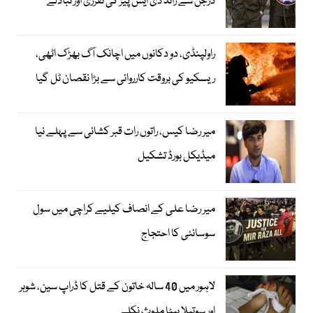
درجن سے زائد ڈی ایس پیز کی تقرری اور تبادلے
راولپنڈی، دو دکانوں میں اچانک آگ بھڑک اٹھی،
ریسکیو کی بروقت کارروائی سے بڑا نقصان ٹل گیا
میر رضا کیس، راتوں رات قبر کشائی سے پہلے نیا
میڈیکل بورڈ تشکیل
میر رضا علی کے انصاف کیلیے کراچی میں سول
سوسائٹی کا احتجاج
لاہور میں 40 سالہ خاتون کے قتل کا ڈراپ سین، شوہر
اور سوتیلا بیٹا ملوث نکلے