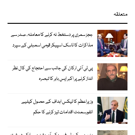
متعلقہ
ججز سمری پر دستخط نہ کرنے کا معاملہ، صدر سے
مذاکرات کا ٹاسک اسپیکر قومی اسمبلی کے سپرد
پی ٹی آئی ارکان کی جانب سے احتجاج کی کال نظر
انداز کرنے پر اکبر ایس بابر کا تبصرہ
وزیراعظم کا ٹیکس اہداف کے حصول کیلیے
انفورسمنٹ اقدامات تیز کرنے کا حکم