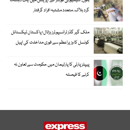
بنوں: سیکیورٹی فورسز کے آپریشن میں ایک دہشت
گرد ہلاک، متعدد مشتبہ افراد گرفتار
ملک گیر گڈز ٹرانسپورٹرز ہڑتال؛ پاکستان ٹیکسٹائل
کونسل کا وزیراعظم سے فوری مداخلت کی اپیل
پیپلزپارٹی کا پارلیمان میں حکومت سے تعاون نہ
کرنے کا فیصلہ