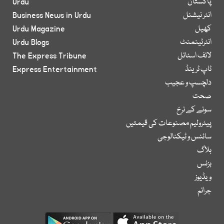
پاکستان
Urdu
انٹر نیشنل
Business News in Urdu
کھیل
Urdu Magazine
انٹرٹینمنٹ
Urdu Blogs
لائف اسٹائل
The Express Tribune
ٹاپ ٹرینڈ
Express Entertainment
دلچسپ و عجیب
صحت
سونے کے نرخ
پیٹرولیم مصنوعات کی قیمتیں
سائنس و ٹیکنالوجی
بلاگ
بزنس
ویڈیوز
جرائم