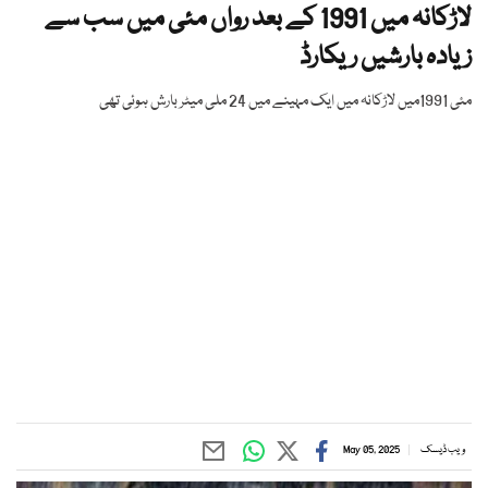
لاڑکانہ میں 1991 کے بعد رواں مئی میں سب سے
زیادہ بارشیں ریکارڈ
مئی 1991میں لاڑکانہ میں ایک مہینے میں 24 ملی میٹر بارش ہوئی تھی
ویب ڈیسک
May 05, 2025