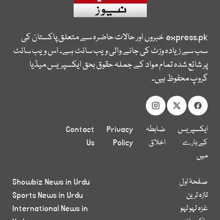
express.pk
خبروں اور حالات حاضرہ سے متعلق پاکستان کی
سب سے زیادہ وزٹ کی جانے والی ویب سائٹ ہے۔ اس ویب سائٹ
پر شائع شدہ تمام مواد کے جملہ حقوق بحق ایکسپریس میڈیا
گروپ محفوظ ہیں۔
ایکسپریس
ضابطہ
Privacy
Contact
کے بارے
اخلاق
Policy
Us
میں
صفحۂ اول
Showbiz News in Urdu
تازہ ترین
Sports News in Urdu
غزہ لہو لہو
International News in