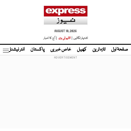
AUGUST 10, 2026
اشتہار لگائیں |
لائیو ٹی وی
| آج کا اخبار
صفحۂ اول
تازہ ترین
کھیل
خاص خبریں
پاکستان
انٹر نیشنل
ٹا