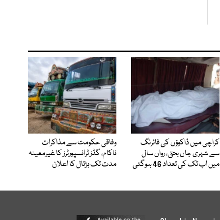
کراچی میں ڈاکوؤں کی فائرنگ
وفاقی حکومت سے مذاکرات
سے شہری جاں بحق، رواں سال
ناکام، گڈز ٹرانسپورٹرز کا غیرمعینہ
میں اب تک کی تعداد 46 ہوگئی
مدت تک ہڑتال کا اعلان