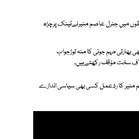
شقوں میں جنرل عاصم منیرنےٹینک پرچڑھ
ی بھارتی مہم جوئی کا منہ توڑجواب
لاف سخت مؤقف رکھتےہیں۔
 منیر کا ردعمل کسی بھی سیاسی اندازے