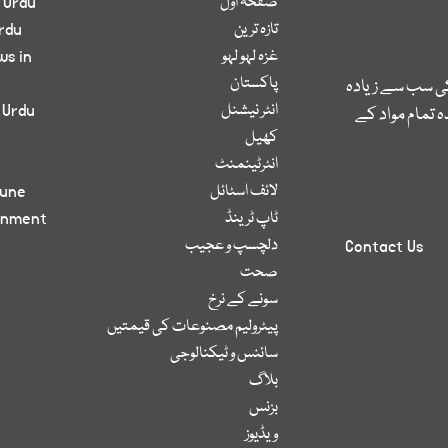
صفحۂ اول
 Urdu
تازہ ترین
rdu
غزہ لہو لہو
ws in
پاکستان
کی سب سے زیادہ
انٹر نیشنل
 Urdu
 تمام مواد کے
کھیل
انٹرٹینمنٹ
لائف اسٹائل
bune
ٹاپ ٹرینڈ
inment
دلچسپ و عجیب
Contact Us
صحت
سونے کے نرخ
پیٹرولیم مصنوعات کی قیمتیں
سائنس و ٹیکنالوجی
بلاگ
بزنس
ویڈیوز