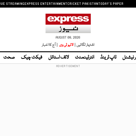
IVE STREAMING
EXPRESS ENTERTAINMENT
CRICKET PAKISTAN
TODAY'S PAPER
AUGUST 08, 2026
اشتہار لگائیں |
لائیو ٹی وی
| آج کا اخبار
ر نیشنل
ٹاپ ٹرینڈ
انٹرٹینمنٹ
لائف اسٹائل
فیکٹ چیک
صحت