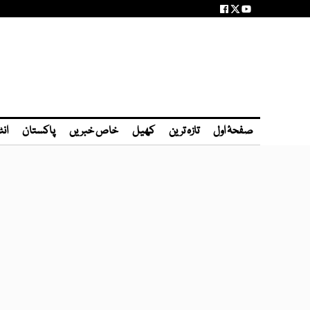
صفحۂ اول
تازہ ترین
کھیل
خاص خبریں
پاکستان
انٹ