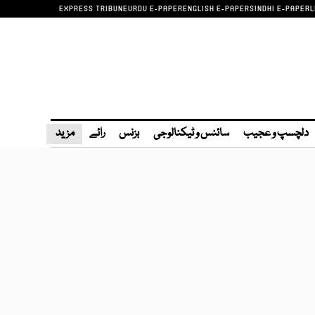
EXPRESS TRIBUNE
URDU E-PAPER
ENGLISH E-PAPER
SINDHI E-PAPER
L
دلچسپ و عجیب
سائنس و ٹیکنالوجی
بزنس
رائے
مزید