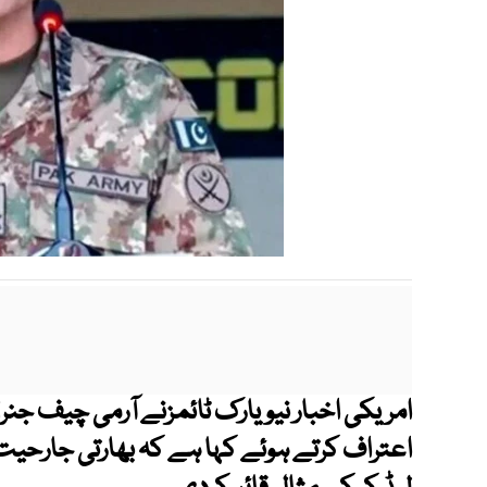
امریکی اخبار نیویارک ٹائمزنے آرمی چیف جن
اعتراف کرتے ہوئے کہا ہے کہ بھارتی جارحی