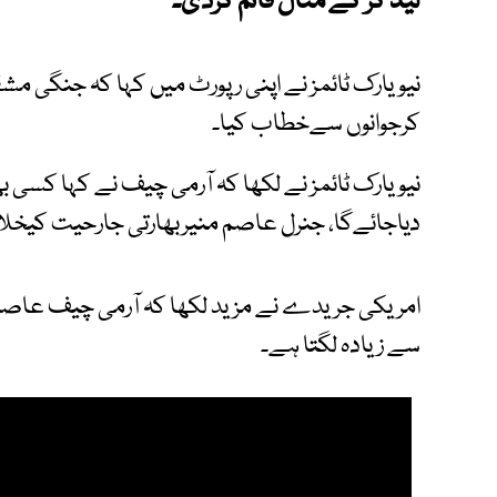
لیڈ کر کے مثال قائم کردی۔
نیویارک ٹائمز نے اپنی رپورٹ میں کہا کہ جنگی م
کرجوانوں سےخطاب کیا۔
نیویارک ٹائمز نے لکھا کہ آرمی چیف نے کہا کسی بھ
دیاجائےگا، جنرل عاصم منیربھارتی جارحیت کیخ
امریکی جریدے نے مزید لکھا کہ آرمی چیف عاصم
سے زیادہ لگتا ہے۔