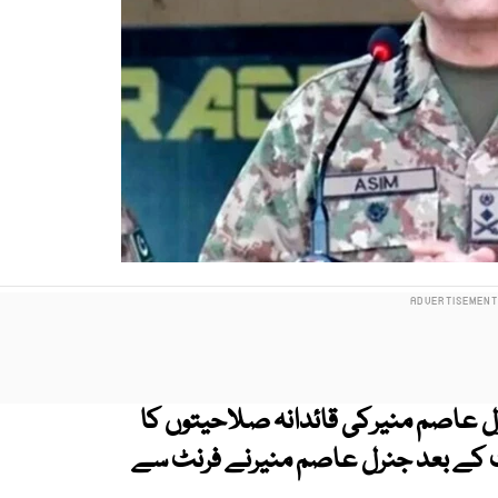
رل عاصم منیرکی قائدانہ صلاحیتوں کا
ت کے بعد جنرل عاصم منیرنے فرنٹ سے