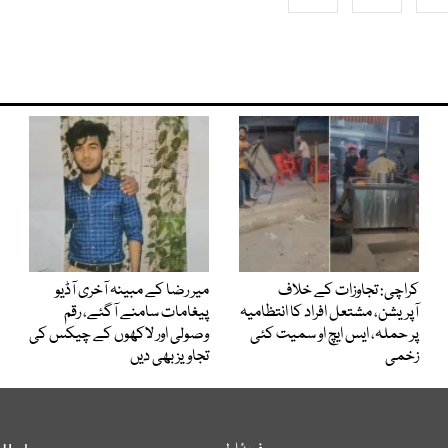
کراچی: تجاوزات کے خلاف
میر رضا کے مبینہ آخری آڈیو
آپریشن، مشتعل افراد کا انتظامیہ
پیغامات سامنے آگئے، رقم
پر حملہ، ایس ایچ او سمیت کئی
وصولی اور لاکھوں کے چیکس کی
زخمی
تجاویز بھی دیں