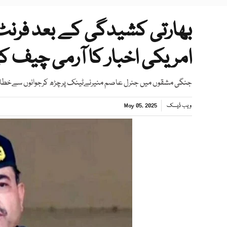
بھارتی کشیدگی کے بعد فرنٹ 
امریکی اخبار کا آرمی چیف 
جنگی مشقوں میں جنرل عاصم منیرنےٹینک پرچڑھ کرجوانوں سےخطاب ک
ویب ڈیسک
May 05, 2025