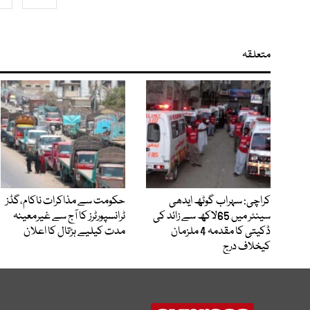
متعلقہ
کراچی: سہراب گوٹھ ایدھی
حکومت سے مذاکرات ناکام،گڈز
سینٹر میں 65لاکھ سے زائد کی
ٹرانسپورٹرز کا آج سے غیرمعینہ
ڈکیتی کا مقدمہ 4 ملزمان
مدت کیلیے ہڑتال کا اعلان
کیخلاف درج