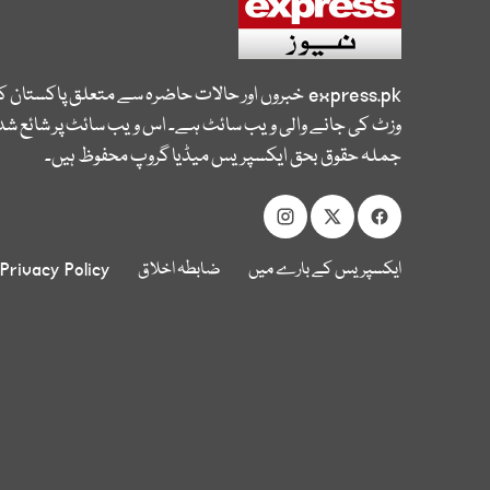
express.pk
خبروں اور حالات حاضرہ سے متعلق پاکستان 
وزٹ کی جانے والی ویب سائٹ ہے۔ اس ویب سائٹ پر شائع شدہ
جملہ حقوق بحق ایکسپریس میڈیا گروپ محفوظ ہیں۔
ایکسپریس کے بارے میں
ضابطہ اخلاق
Privacy Policy