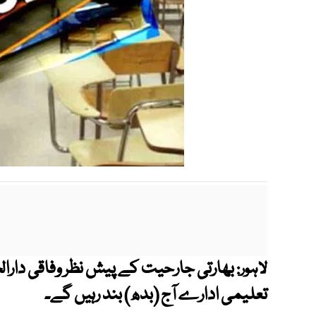
بھارتی جارحیت کے پیش نظر وفاقی دار
لاہور:
تعلیمی ادارے آج (بدھ) بند رہیں گے۔