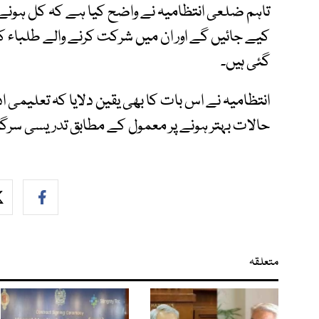
تاہم ضلعی انتظامیہ نے واضح کیا ہے کہ کل ہونے 
کیے جائیں گے اور ان میں شرکت کرنے والے طلباء ک
گئی ہیں۔
انتظامیہ نے اس بات کا بھی یقین دلایا کہ تعلیمی ا
حالات بہتر ہونے پر معمول کے مطابق تدریسی سرگرم
متعلقہ