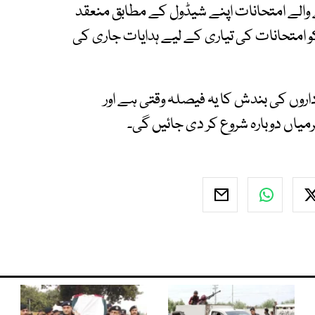
والے امتحانات اپنے شیڈول کے مطابق منعقد
و امتحانات کی تیاری کے لیے ہدایات جاری کی
داروں کی بندش کا یہ فیصلہ وقتی ہے اور
یاں دوبارہ شروع کر دی جائیں گی۔