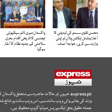
محسن نقوی سسٹم کی تبدیلی کا
پاکستان میری ٹائم سیکیورٹی
آغاز نیشنل ایکشن پلان اور اپنی
ایجنسی کا تاریخی اقدام، بحری
وزارت سے کریں، خواجہ آصف
سلامتی کے جدید نظام کا آغاز
ہوگیا
express.pk
خبروں اور حالات حاضرہ سے متعلق پاکستان 
وزٹ کی جانے والی ویب سائٹ ہے۔ اس ویب سائٹ پر شائع شدہ
جملہ حقوق بحق ایکسپریس میڈیا گروپ محفوظ ہیں۔