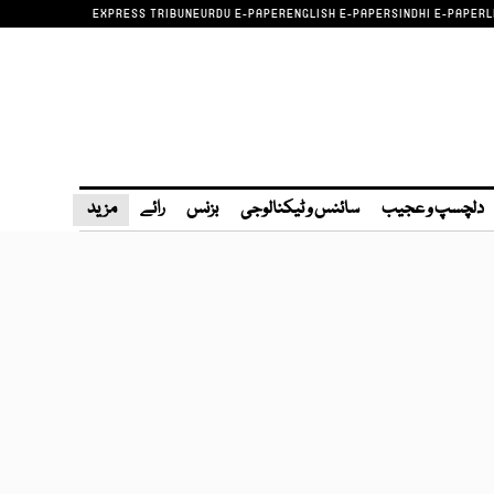
EXPRESS TRIBUNE
URDU E-PAPER
ENGLISH E-PAPER
SINDHI E-PAPER
L
دلچسپ و عجیب
سائنس و ٹیکنالوجی
بزنس
رائے
مزید