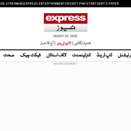
IVE STREAMING
EXPRESS ENTERTAINMENT
CRICKET PAKISTAN
TODAY'S PAPER
AUGUST 02, 2026
اشتہار لگائیں |
لائیو ٹی وی
| آج کا اخبار
ر نیشنل
ٹاپ ٹرینڈ
انٹرٹینمنٹ
لائف اسٹائل
فیکٹ چیک
صحت