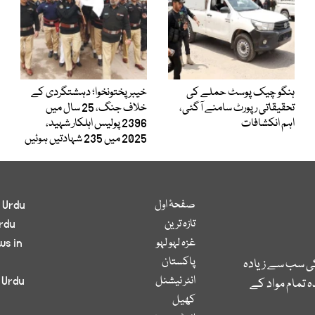
ہنگو چیک پوسٹ حملے کی
خیبرپختونخوا؛ دہشتگردی کے
تحقیقاتی رپورٹ سامنے آگئی،
خلاف جنگ، 25 سال میں
اہم انکشافات
2396 پولیس اہلکار شہید،
2025 میں 235 شہادتیں ہوئیں
صفحۂ اول
 Urdu
تازہ ترین
rdu
غزہ لہو لہو
ws in
پاکستان
کی سب سے زیادہ
انٹر نیشنل
 Urdu
 تمام مواد کے
کھیل