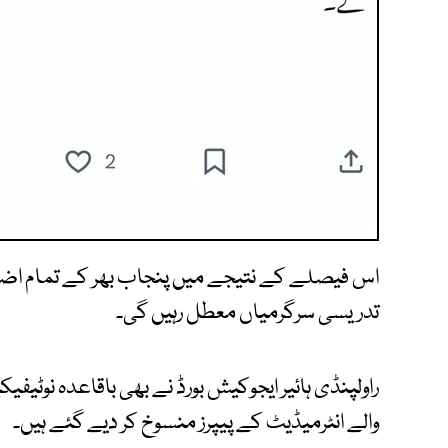
اس فیصلے کے نتیجے میں پنجاب بھر کے تمام اضلاع 
تدریسی سرگرمیاں معطل رہیں گی۔
راولپنڈی ہائیر ایجوکیش بورڈ نے بھی باقاعدہ نوٹی
والے انٹرمیڈیٹ کے پیپرز منسوخ کر دیے گئے ہیں۔