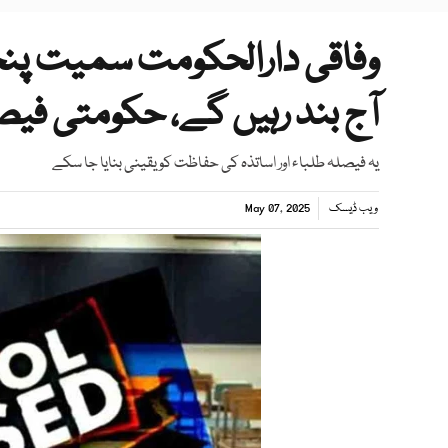
وفاقی دارالحکومت سمیت پنج
آج بند رہیں گے، حکومتی فی
یہ فیصلہ طلباء اور اساتذہ کی حفاظت کو یقینی بنایا جا سکے
ویب ڈیسک
May 07, 2025