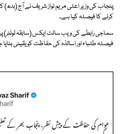
پنجاب کی وزیر اعلیٰ مریم نواز شریف نے آج (بدھ) ک
کرنے کا فیصلہ کیا ہے۔
سماجی رابطے کی ویب سائٹ ایکس (سابقہ ٹوئٹر) پر ا
فیصلہ طلباء اور اساتذہ کی حفاظت کو یقینی بنایا 