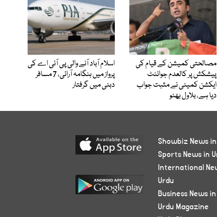
مصالحتی کمیشن کے قیام کی
اسلام آباد آنے والی پی آئی اے کی
پیشکش پر کالعدم جوائنٹ
پرواز میں ہنگامہ آرائی، 7 مسافر
ایکشن کمیٹی نے مثبت جواب
دبئی میں گرفتار
دیا ہے، بلاول بھٹو
Showbiz News in
Sports News in U
International Ne
Urdu
Business News in
Urdu Magazine