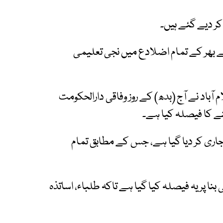
ر دیے گئے ہیں۔
ے بھر کے تمام اضلادع میں نجی تعلیمی
باد نے آج (بدھ) کے روز وفاقی دارالحکومت
ھنے کا فیصلہ کیا ہے۔
ری کر دیا گیا ہے، جس کے مطابق تمام
ا پر یہ فیصلہ کیا گیا ہے تاکہ طلباء، اساتذہ