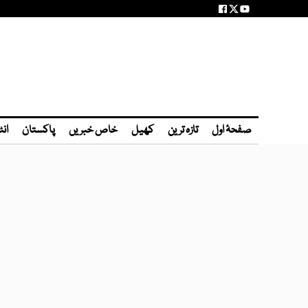
صفحۂ اول
تازہ ترین
کھیل
خاص خبریں
پاکستان
انٹ