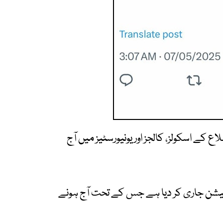
کے اسکولز، کالجز اور یونیورسٹیز میں آج
فیکیشن جاری کر دیا ہے جس کے تحت آج ہونے