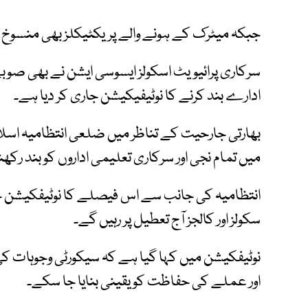
جبکہ میٹرک کے ہونے والے پریکٹیکلز بھی منسوخ ک
سرکاری پرائیویٹ اسکولز ایسوسی ایشن نے بھی صوب
ادارے بند کرنے کا نوٹیفیکیشن جاری کر دیا ہے۔
بھارتی جارحیت کے تناظر میں ضلعی انتظامیہ اسلام آ
میں تمام نجی اور سرکاری تعلیمی اداروں کو بند رک
انتظامیہ کی جانب سے اس فیصلے کا نوٹیفکیشن جا
سکولز اور کالجز آج تعطیل پر رہیں گے۔
نوٹیفکیشن میں کہا گیا ہے کہ سیکورٹی وجوہات کی بن
اور عملے کی حفاظت کو یقینی بنایا جا سکے۔