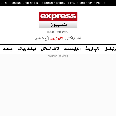
IVE STREAMING
EXPRESS ENTERTAINMENT
CRICKET PAKISTAN
TODAY'S PAPER
AUGUST 08, 2026
اشتہار لگائیں |
لائیو ٹی وی
| آج کا اخبار
ر نیشنل
ٹاپ ٹرینڈ
انٹرٹینمنٹ
لائف اسٹائل
فیکٹ چیک
صحت