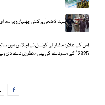
عید الاضحیٰ پر کتنی چھٹیاں؟ یو اے ای
اس کے علاوہ مشاورتی کونسل نے اجلاس میں سائبر
2025" کے مسودے کی بھی منظوری دے دی ہے۔