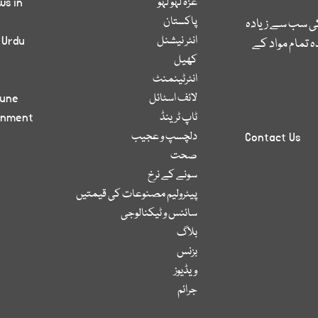
غزہ لہو لہو
ws in
پاکستان
کی سب سے زیادہ
انٹر نیشنل
 Urdu
 تمام مواد کے
کھیل
انٹرٹینمنٹ
لائف اسٹائل
bune
ٹاپ ٹرینڈ
inment
دلچسپ و عجیب
Contact Us
صحت
سونے کے نرخ
پیٹرولیم مصنوعات کی قیمتیں
سائنس و ٹیکنالوجی
بلاگ
بزنس
ویڈیوز
جرائم