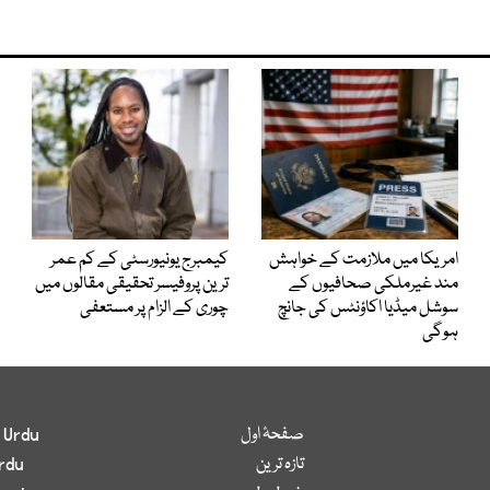
امریکا میں ملازمت کے خواہش
کیمبرج یونیورسٹی کے کم عمر
مند غیرملکی صحافیوں کے
ترین پروفیسر تحقیقی مقالوں میں
سوشل میڈیا اکاؤنٹس کی جانچ
چوری کے الزام پر مستعفی
ہوگی
صفحۂ اول
 Urdu
تازہ ترین
rdu