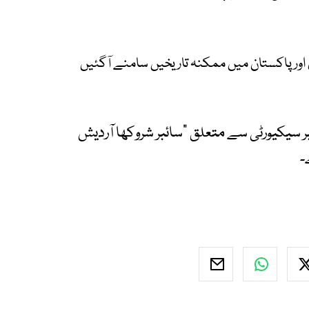
 اور پاکستان میں ممکنہ تاریخیں سامنے آگئیں
 سیکیورٹی سے متعلق "سائبر شروکھا آردیش