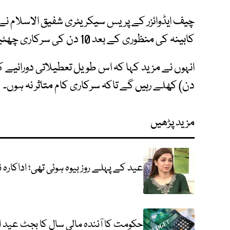
چیف ایڈوائزر کے پریس سیکریٹری شفیق الاسلام نے 
کابینہ کی منظوری کے بعد 10 دن کی سرکاری چھٹیوں کا فیصلہ کیا گیا ہے۔
دن) کھلے رہیں گے تاکہ سرکاری کام متاثر نہ ہوں۔
مزید پڑھیں
عید کے پہلے روز بیوہ ہوئی تھی؛ اداکار
حکومت کا آئندہ مالی سال کا بجٹ عید 