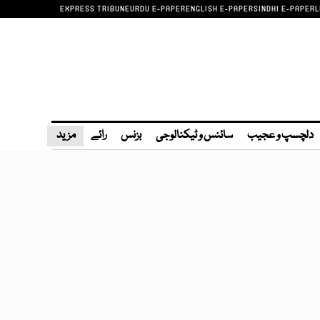
EXPRESS TRIBUNE
URDU E-PAPER
ENGLISH E-PAPER
SINDHI E-PAPER
L
دلچسپ و عجیب
سائنس و ٹیکنالوجی
بزنس
رائے
مزید