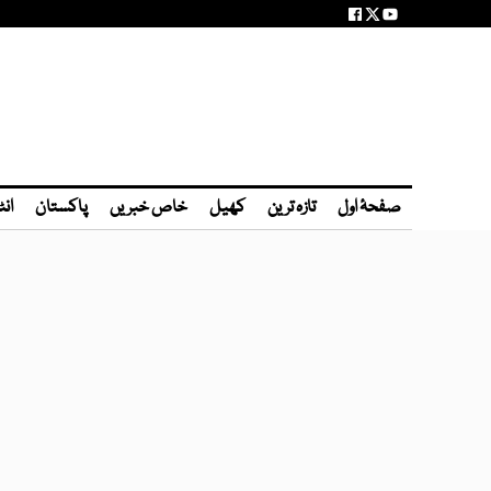
صفحۂ اول
تازہ ترین
کھیل
خاص خبریں
پاکستان
انٹ