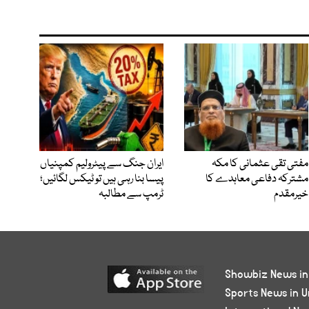
مفتی تقی عثمانی کا مکہ
ایران جنگ سے پیٹرولیم کمپنیاں
مشترکہ دفاعی معاہدے کا
پیسا بنا رہی ہیں تو ٹیکس لگائیں؛
خیرمقدم
ٹرمپ سے مطالبہ
Showbiz News in
Sports News in U