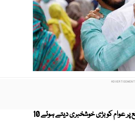
بنگلہ دیشی حکومت نے عیدالاضحیٰ کے موقع پر عوام کو بڑی خوشخبری دیتے ہوئے 10