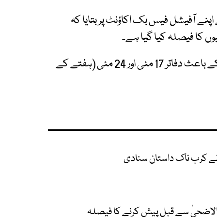
اپنے آفیشل فیس بک اکاؤنٹ پر بتایا کہ
انہوں نے مزید کہا کہ اس طویل تعطیلاتی دورانیے کے باعث دفاتر 17 مئی اور 24 مئی (ہفتے کے
ہ نے کرب ناک داستان سنادی
الاضحیٰ سے قبل پیش کرنے کا فیصلہ