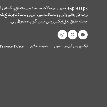
express.pk
خبروں اور حالات حاضرہ سے متعلق پاکستان 
وزٹ کی جانے والی ویب سائٹ ہے۔ اس ویب سائٹ پر شائع شدہ
جملہ حقوق بحق ایکسپریس میڈیا گروپ محفوظ ہیں۔
ایکسپریس کے بارے میں
ضابطہ اخلاق
Privacy Policy