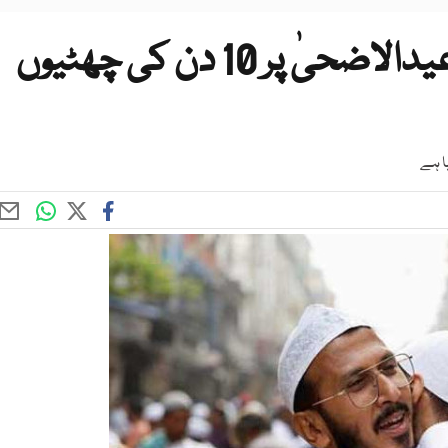
عوام کیلئے بڑی خوشخبری : عیدالاضحیٰ پر 10 دن کی چھٹیوں