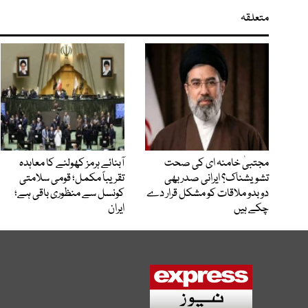
متعلقہ
مجتبیٰ خامنہ ای کی صحت
آبنائے ہرمز کھولنے کا معاہدہ
تشویشناک؟ ایرانی صدر بھی
تقریباً مکمل؛ قومی سلامتی
دوبدو ملاقات کو مشکل قرار دے
کونسل سے منظوری باقی ہے؛
چکے ہیں
ایران