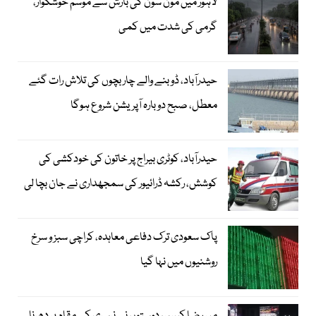
لاہور میں مون سون کی بارش سے موسم خوشگوار،
گرمی کی شدت میں کمی
حیدرآباد، ڈوبنے والے چار بچوں کی تلاش رات گئے
معطل، صبح دوبارہ آپریشن شروع ہوگا
حیدرآباد، کوٹری بیراج پر خاتون کی خودکشی کی
کوشش، رکشہ ڈرائیور کی سمجھداری نے جان بچا لی
پاک سعودی ترک دفاعی معاہدہ، کراچی سبز و سرخ
روشنیوں میں نہا گیا