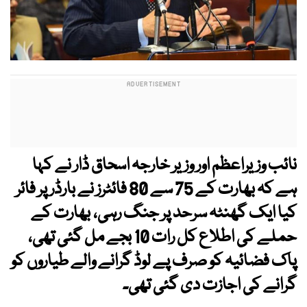
نائب وزیراعظم اور وزیر خارجہ اسحاق ڈار نے کہا
ہے کہ بھارت کے 75 سے 80 فائٹرز نے بارڈر پر فائر
کیا ایک گھنٹہ سرحد پر جنگ رہی، بھارت کے
حملے کی اطلاع کل رات 10 بجے مل گئی تھی،
پاک فضائیہ کو صرف پے لوڈ گرانے والے طیاروں کو
گرانے کی اجازت دی گئی تھی۔