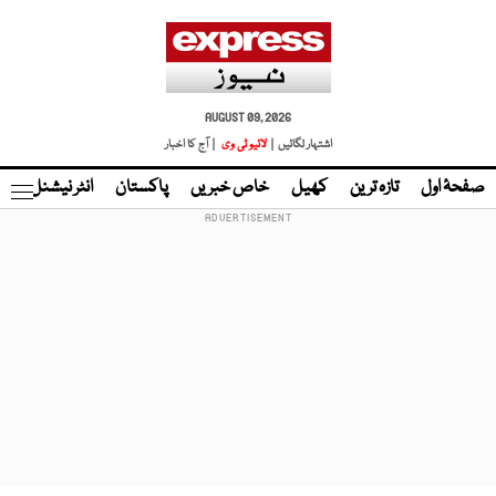
AUGUST 09, 2026
اشتہار لگائیں |
لائیو ٹی وی
| آج کا اخبار
صفحۂ اول
تازہ ترین
کھیل
خاص خبریں
پاکستان
انٹر نیشنل
ٹا