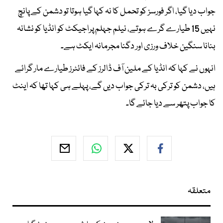
جواب دیا گیا، اگر فورسز کو تحمل کا نہ کہا گیا ہوتا تو دشمن کے پانچ
نہیں 15 طیارے گرے ہوتے، نیلم جہلم پراجیکٹ کو انڈیا کو نشانہ
بنانا سنگین خلاف ورزی اور دگنا مجرمانہ ایکٹ ہے۔
انہوں نے کہا کہ انڈیا کے ملین آف ڈالرز کے فائٹرز طیارے مار گرائے
ہیں، دشمن کو ترکی بہ ترکی جواب دیں گے، پہلے ہی کہا تھا کہ اینٹ
کا جواب پتھر سے دیا جائے گا۔
متعلقہ