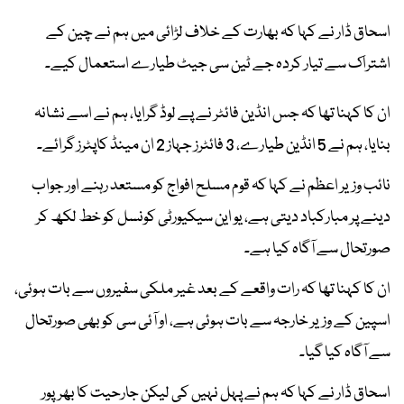
اسحاق ڈار نے کہا کہ بھارت کے خلاف لڑائی میں ہم نے چین کے
اشتراک سے تیار کردہ جے ٹین سی جیٹ طیارے استعمال کیے۔
ان کا کہنا تھا کہ جس انڈین فائٹر نے پے لوڈ گرایا، ہم نے اسے نشانہ
بنایا، ہم نے 5 انڈین طیارے، 3 فائٹرز جہاز 2 ان مینڈ کاپٹرز گرائے۔
نائب وزیر اعظم نے کہا کہ قوم مسلح افواج کو مستعد رہنے اور جواب
دینے پر مبارکباد دیتی ہے، یو این سیکیورٹی کونسل کو خط لکھ کر
صورتحال سے آگاہ کیا ہے۔
ان کا کہنا تھا کہ رات واقعے کے بعد غیر ملکی سفیروں سے بات ہوئی،
اسپین کے وزیر خارجہ سے بات ہوئی ہے، او آئی سی کو بھی صورتحال
سے آگاہ کیا گیا۔
اسحاق ڈار نے کہا کہ ہم نے پہل نہیں کی لیکن جارحیت کا بھرپور