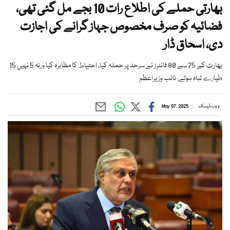
بھارتی حملے کی اطلاع رات 10 بجے مل گئی تھی،
فضائیہ کو صرف مخصوص جہاز گرانے کی اجازت
دی، اسحاق ڈار
بھارت کے 75 سے 80 فائٹرز نے سرحد پر حملہ کیا، احتیاط کا مظاہرہ کیا ورنہ 5 نہیں 15
طیارے تباہ ہوتے، نائب وزیراعظم
ویب ڈیسک
May 07, 2025