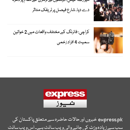
میر رضا کیس، دوستوں نے نرسری کے مقام پر دھرنا
دے دیا، شارع فیصل پر ٹریفک متاثر
کراچی: فائرنگ کے مختلف واقعات میں 2 خواتین
سمیت 4 افراد زخمی
express.pk
خبروں اور حالات حاضرہ سے متعلق پاکستان کی
سب سے زیادہ وزٹ کی جانے والی ویب سائٹ ہے۔ اس ویب سائٹ