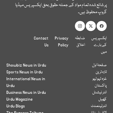
پر شائع شدہ تمام مواد کے جملہ حقوق بحق ایکسپریس میڈیا
گروپ محفوظ ہیں۔
ایکسپریس
ضابطہ
Privacy
Contact
کے بارے
اخلاق
Policy
Us
میں
صفحۂ اول
Showbiz News in Urdu
تازہ ترین
Sports News in Urdu
غزہ لہو لہو
International News in
پاکستان
Urdu
انٹر نیشنل
Business News in Urdu
کھیل
Urdu Magazine
انٹرٹینمنٹ
Urdu Blogs