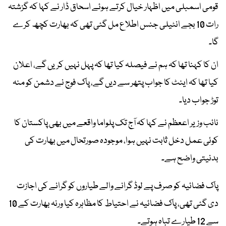
قومی اسمبلی میں اظہار خیال کرتے ہوئے اسحاق ڈار نے کہا کہ گزشتہ
رات 10 بجے انٹیلی جنس اطلاع مل گئی تھی کہ بھارت کچھ کرے
گا۔
ان کا کہنا تھا کہ ہم نے فیصلہ کیا تھا کہ پہل نہیں کریں گے، اعلان
کیا تھا کہ اینٹ کا جواب پتھر سے دیں گے، پاک فوج نے دشمن کو منہ
توڑ جواب دیا۔
نائب وزیر اععظم نے کہا کہ آج تک پلواما واقعے میں بھی پاکستان کا
کوئی عمل دخل ثابت نہیں ہوا، موجودہ صورتحال میں بھارت کی
بدنیتی واضح ہے۔
پاک فضائیہ کو صرف پے لوڈ گرانے والے طیاروں کو گرانے کی اجازت
دی گئی تھی، پاک فضائیہ نے احتیاط کا مظاہرہ کیا ورنہ بھارت کے 10
سے 12 طیارے تباہ ہوتے۔