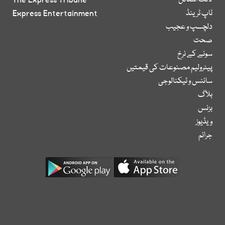
لائف اسٹائل
The Express Tribune
ٹاپ ٹرینڈ
Express Entertainment
دلچسپ و عجیب
صحت
سونے کے نرخ
پیٹرولیم مصنوعات کی قیمتیں
سائنس و ٹیکنالوجی
بلاگ
بزنس
ویڈیوز
جرائم