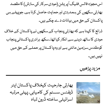
اس مجوزہ فالس فلیگ آپریشن (مودی سرکار کی سازش) کا مقصد
بھارتی سکھوں کی ہمدردی اور حمایت حاصل کرنا ہے، جو پہلے ہی
پاکستان کے حق میں بیانات دے چکے ہیں۔
ذرائع کا کہنا ہے کہ بھارتی پنجاب کے سکھوں نے پاکستان کے خلاف
مودی کا ساتھ دینے سے انکار کیا تھا۔ سکھ برادری پاکستانی پنجاب
کو مقدس سرزمین مانتی ہے اور وہ پاکستان پر حملے کے حق میں
نہیں ہیں۔
مزید پڑھیں
بھارتی جارحیت کیخلاف پاکستان ایئر
ڈیفنس سسٹم کی کامیابی، پہلی مرتبہ
اسرائیلی ساختہ ڈرون تباہ