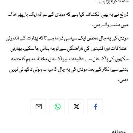
سامنا کرنا پڑا ہے۔
ذرائع نے یہ بھی انکشاف کیا ہے کہ مودی کے عزائم ایک بار پھر خاک
میں ملنے والے ہیں۔
مودی کی یہ چال محض ایک سیاسی ڈراما ہے تاکہ بھارت کے اندرونی
اختلافات اور اقلیتوں کی ناراضگی سے توجہ ہٹائی جا سکے۔ بھارتی
سکھوں کی پاکستان سے عقیدت اور پاکستان مخالف مہم کا حصہ
بننے سے انکار کے بعد مودی کی یہ چال کامیاب ہوتی دکھائی نہیں
دیتی۔
متعلقہ