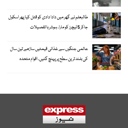
طالبعلم نے گھر میں دادا دادی کو قتل کیا پھر اسکول
جاکر 5 ٹیچرز کو مارا، ہوشربا تفصیلات
عالمی جنگوں سے غذائی قیمتیں ساڑھے تین سال
کی بلند ترین سطح پر پہنچ گئیں، اقوام متحدہ