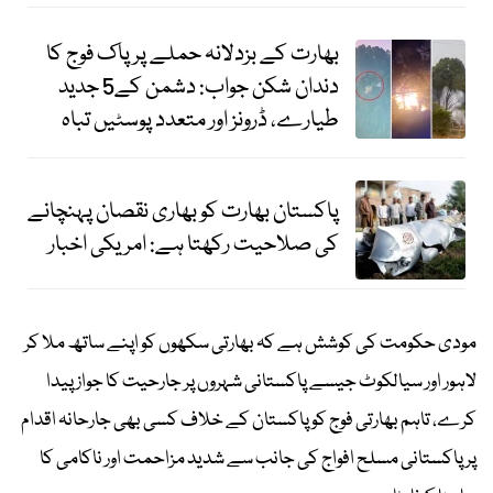
بھارت کے بزدلانہ حملے پر پاک فوج کا
دندان شکن جواب: دشمن کے5 جدید
طیارے، ڈرونز اور متعدد پوسٹیں تباہ
پاکستان بھارت کو بھاری نقصان پہنچانے
کی صلاحیت رکھتا ہے: امریکی اخبار
مودی حکومت کی کوشش ہے کہ بھارتی سکھوں کو اپنے ساتھ ملا کر
لاہور اور سیالکوٹ جیسے پاکستانی شہروں پر جارحیت کا جواز پیدا
کرے، تاہم بھارتی فوج کو پاکستان کے خلاف کسی بھی جارحانہ اقدام
پر پاکستانی مسلح افواج کی جانب سے شدید مزاحمت اور ناکامی کا