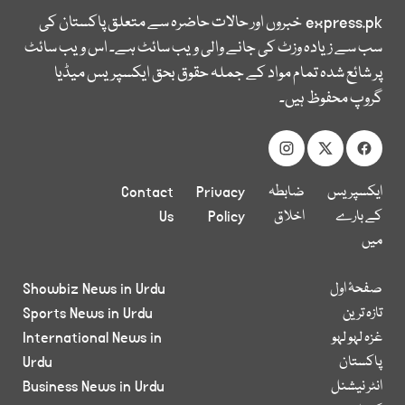
express.pk
خبروں اور حالات حاضرہ سے متعلق پاکستان کی
سب سے زیادہ وزٹ کی جانے والی ویب سائٹ ہے۔ اس ویب سائٹ
پر شائع شدہ تمام مواد کے جملہ حقوق بحق ایکسپریس میڈیا
گروپ محفوظ ہیں۔
ایکسپریس
ضابطہ
Privacy
Contact
کے بارے
اخلاق
Policy
Us
میں
صفحۂ اول
Showbiz News in Urdu
تازہ ترین
Sports News in Urdu
غزہ لہو لہو
International News in
پاکستان
Urdu
انٹر نیشنل
Business News in Urdu