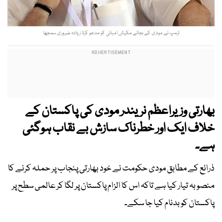
ٹرمپ نے مودی کے بجائے مکیش امبانی کو مدعو کرنا زیادہ ضروری سمجھا
بھارتی وزیراعظم نریندر مودی کی پاکستان کے
خلاف ایک اور خطرناک سازش بے نقاب ہوگئی
ہے۔
ذرائع کے مطابق مودی حکومت نے خود بھارتی پنجاب پر حملہ کرنے کا
منصوبہ تیار کیا ہے تاکہ اس کا الزام پاکستان پر لگا کر عالمی سطح پر
پاکستان کو بدنام کیا جا سکے۔