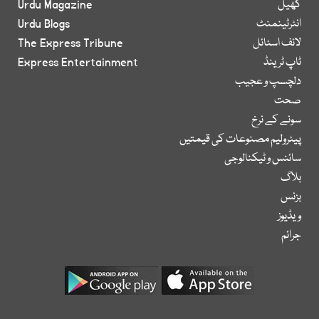
کھیل
Urdu Magazine
انٹرٹینمنٹ
Urdu Blogs
لائف اسٹائل
The Express Tribune
ٹاپ ٹرینڈ
Express Entertainment
دلچسپ و عجیب
صحت
سونے کے نرخ
پیٹرولیم مصنوعات کی قیمتیں
سائنس و ٹیکنالوجی
بلاگ
بزنس
ویڈیوز
جرائم