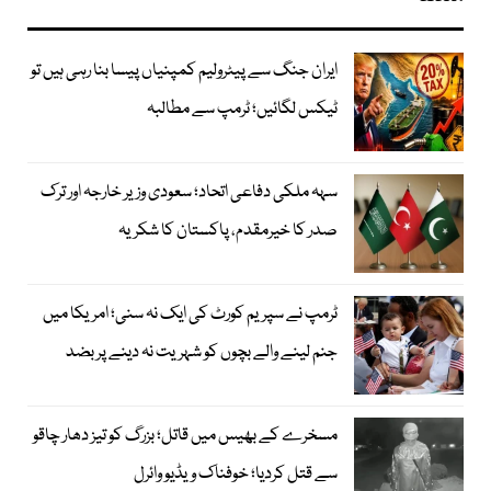
ایران جنگ سے پیٹرولیم کمپنیاں پیسا بنا رہی ہیں تو
ٹیکس لگائیں؛ ٹرمپ سے مطالبہ
سہہ ملکی دفاعی اتحاد؛ سعودی وزیر خارجہ اور ترک
صدر کا خیرمقدم، پاکستان کا شکریہ
ٹرمپ نے سپریم کورٹ کی ایک نہ سنی؛ امریکا میں
جنم لینے والے بچوں کو شہریت نہ دینے پر بضد
مسخرے کے بھیس میں قاتل؛ بزرگ کو تیز دھار چاقو
سے قتل کردیا؛ خوفناک ویڈیو وائرل