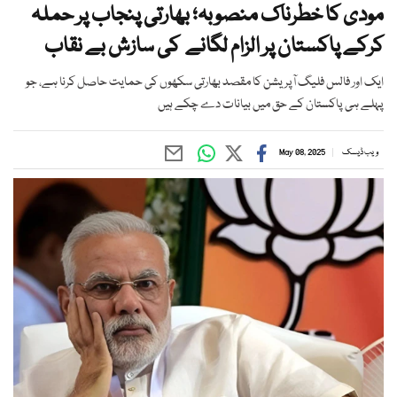
مودی کا خطرناک منصوبہ؛ بھارتی پنجاب پر حملہ
کرکے پاکستان پر الزام لگانے کی سازش بے نقاب
ایک اور فالس فلیگ آپریشن کا مقصد بھارتی سکھوں کی حمایت حاصل کرنا ہے، جو
پہلے ہی پاکستان کے حق میں بیانات دے چکے ہیں
ویب ڈیسک
May 08, 2025