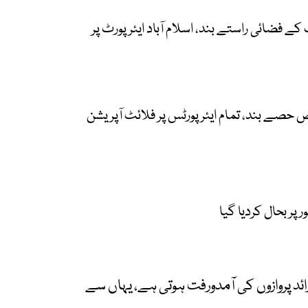
ے فضائی راستے بند، اسلام آباد ایئرپورٹ پر
صے بند، تمام ایئرپورٹس پر فلائٹ آپریشن
 پر بحال کردیا گیا
ل انٹرنیشنل ایئرپورٹ سے روزانہ 50 سے زائد پروازوں کی آمدورفت ہوتی ہے، یہاں سے