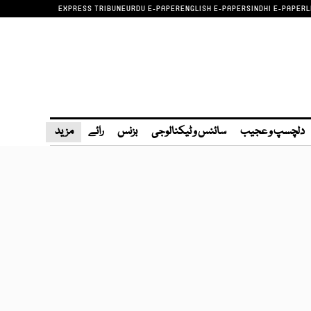
EXPRESS TRIBUNE
URDU E-PAPER
ENGLISH E-PAPER
SINDHI E-PAPER
L
دلچسپ و عجیب
سائنس و ٹیکنالوجی
بزنس
رائے
مزید