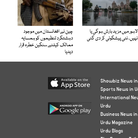
لاہور میں مزید بارش ہوگی یا
چین نے افغانستان میں موجود
نہیں، نئی پیشگوئی کر دی گئی
دہشتگرد تنظیموں کو ہمسایہ
ممالک کیلئے سنگین خطرہ قرار
دیدیا
Showbiz News in
Sports News in U
International Ne
Urdu
Business News in
Urdu Magazine
Urdu Blogs