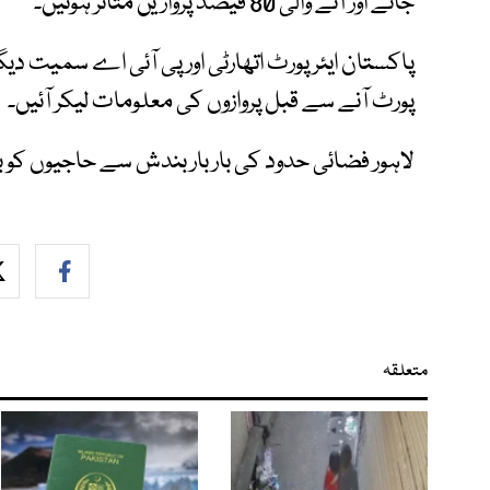
جانے اور آنے والی 80 فیصد پروازیں متاثر ہوئیں۔
پاکستان ایئر پورٹ اتھارٹی اور پی آئی اے سمیت دیگر
پورٹ آنے سے قبل پروازوں کی معلومات لیکر آئیں۔
لاہور فضائی حدود کی بار بار بندش سے حاجیوں کو
متعلقہ