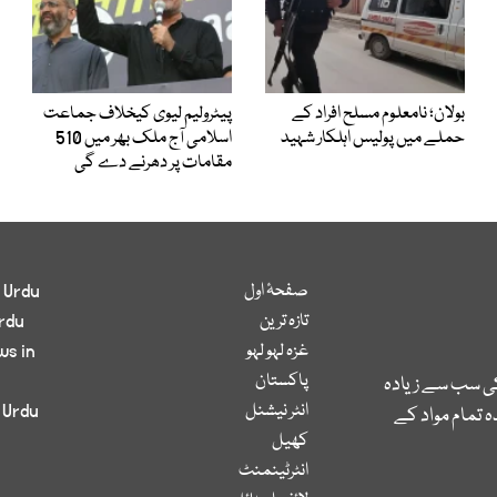
بولان؛ نامعلوم مسلح افراد کے
پیٹرولیم لیوی کیخلاف جماعت
حملے میں پولیس اہلکار شہید
اسلامی آج ملک بھر میں 510
مقامات پر دھرنے دے گی
صفحۂ اول
 Urdu
تازہ ترین
rdu
غزہ لہو لہو
ws in
پاکستان
کی سب سے زیادہ
انٹر نیشنل
 Urdu
 تمام مواد کے
کھیل
انٹرٹینمنٹ