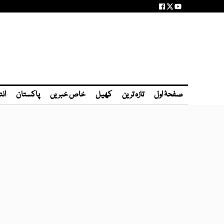
صفحۂ اول
تازہ ترین
کھیل
خاص خبریں
پاکستان
انٹ