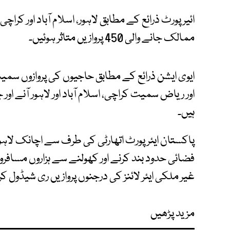
ائیر پورٹ ذرائع کے مطابق لاہور، اسلام آباد اور کراچ
ممالک جانے والی 450 پروازیں متاثر ہوئیں۔
ایوی ایشن ذرائع کے مطابق حاجیوں کی پروازوں سمیت 
ہیں۔
پاکستان ایئر پورٹ اتھارٹی کی طرف سے اچانک لاہور،
فضائی حدود بند کرنے اور کھولنے سے ہزاروں مسافر
غیر ملکی ایئر لائنز کی درجنوں پروازیں ری شیڈول کرن
مزید پڑھیں