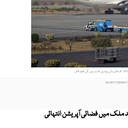
 کو جانے والی پروازیں جاری رہیں گی، فوٹو: فائل
ملک میں فضائی آپریشن انتہائی