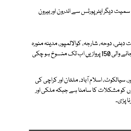
ی سمیت دیگر ایئر پورٹس سے اندرون اور بیرون
دبئی، دوحہ، شارجہ، کوالالمپور، مدینہ منورہ
اور ریاض سمیت کراچی، اسلام آباد اور لاہور آنے اور جانے والی 150 پروازیں اب تک منسوخ ہو چکی
 سیالکوٹ، اسلام آباد، ملتان اور کراچی کی
وں کو مشکلات کا سامنا ہے جبکہ ملکی اور
ا پڑی۔