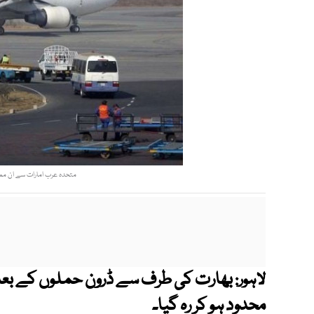
متحدہ عرب امارات سے ان ممالک
بھارت کی طرف سے ڈرون حملوں کے بعد 
لاہور:
محدود ہو کر رہ گیا۔