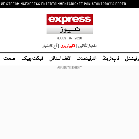
IVE STREAMING
EXPRESS ENTERTAINMENT
CRICKET PAKISTAN
TODAY'S PAPER
AUGUST 07, 2026
اشتہار لگائیں |
لائیو ٹی وی
| آج کا اخبار
ر نیشنل
ٹاپ ٹرینڈ
انٹرٹینمنٹ
لائف اسٹائل
فیکٹ چیک
صحت