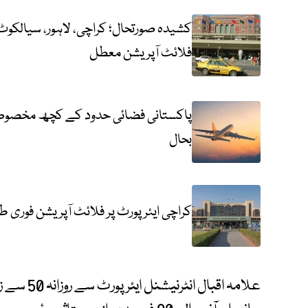
کشیدہ صورتحال؛ کراچی، لاہور، سیالکوٹ ک
فلائٹ آپریشن معطل
پاکستانی فضائی حدود کے کچھ مخصوص ح
بحال
کراچی ایئر پورٹ پر فلائٹ آپریشن فوری طور
علامہ اقبا