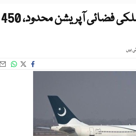
بھارتی ڈرون حملوں کے بعد ملکی فضائی آپریشن محدود، 450