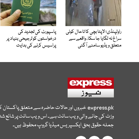
راولپنڈی؛ لاپتا بچی کا تاحال کوئی
پاسپورٹ کی تجدید کی
سراغ نہ لگایا جا سکا، واقعے سے
درخواستوں کو ترجیحی بنیاد پر
متعلق ویڈیو سامنے آگئی
پراسیس کرنے کی ہدایت
express.pk
خبروں اور حالات حاضرہ سے متعلق پاکستان 
وزٹ کی جانے والی ویب سائٹ ہے۔ اس ویب سائٹ پر شائع شدہ
جملہ حقوق بحق ایکسپریس میڈیا گروپ محفوظ ہیں۔