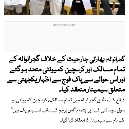
بھارتی جارحیت کے خلاف گجرانوالہ کے
گجرانوالہ:
تمام مسالک اور کرسچین کمیونٹی متحد ہوگئے
اور اس حوالے سے پاک فوج سے اظہار یکجہتی سے
متعلق سیمینار منعقد کیا۔
ذرائع کے مطابق گجرانوالہ میں تمام مسالک، کرسچین کمیونٹی اور
سول سوسائٹی کے زیر اہتمام ’’اس پرچم کے سائے تلے ہم ایک ہیں‘‘
کے نام سے سیمینار کا انعقاد کیا گیا۔