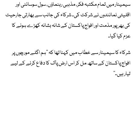
سیمینار میں تمام مکتبہ فکر، مذہبی رہنماؤں، سول سوسائٹی اور
اقلیتی نمائندوں نے شرکت کی۔ شرکاء کی جانب سے بھارتی جارحیت
کی بھرپور مذمت اور افواج پاکستان کے شانہ بشانہ کھڑے ہونے کا
عزم کیا گیا۔
شرکاء کا سیمینار سے خطاب میں کہنا تھا کہ ’’ہم اگلے مورچوں پر
افواج پاکستان کے ساتھ مل کر اس ارض پاک کا دفاع کرنے کے لیے
تیار ہیں۔‘‘