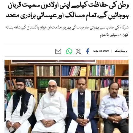
وطن کی حفاظت کیلیے اپنی اولادوں سمیت قربان
ہوجائیں گے، تمام مسالک اور عیسائی برادری متحد
شرکاء کی جانب سے بھارتی جارحیت کی بھرپور مذمت اور افواج پاکستان کے شانہ بشانہ
کھڑے ہونے کا عزم
ویب ڈیسک
May 09, 2025