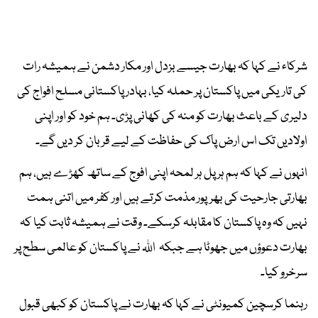
شرکاء نے کہا کہ بھارت جیسے بزدل اور مکار دشمن نے ہمیشہ رات
کی تاریکی میں پاکستان پر حملہ کیا، بہادر پاکستانی مسلح افواج کی
دلیری کے باعث بھارت کو منہ کی کھانی پڑی۔ ہم خود کو اور اپنی
اولادیں تک اس ارض پاک کی حفاظت کے لیے قربان کر دیں گے۔
انہوں نے کہا کہ ہم ہر پل ہر لمحہ اپنی افوج کے ساتھ کھڑے ہیں، ہم
بھارتی جارحیت کی بھرپور مذمت کرتے ہیں اور کفر میں اتنی ہمت
نہیں کہ وہ پاکستان کا مقابلہ کرسکے۔ وقت نے ہمیشہ ثابت کیا کہ
بھارت دعوؤں میں جھوٹا ہے جبکہ اللہ نے پاکستان کو عالمی سطح پر
سرخرو کیا۔
رہنما کرسچین کمیونٹی نے کہا کہ بھارت نے پاکستان کو کبھی قبول