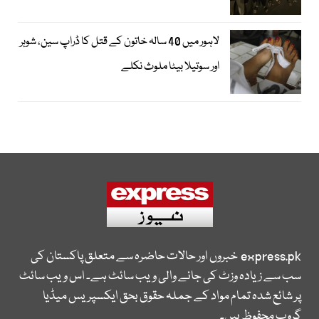
لاہور میں 40 سالہ خاتون کے قتل کا ڈراپ سین، شوہر
اور سوتیلا بیٹا ملوث نکلے
express.pk
خبروں اور حالات حاضرہ سے متعلق پاکستان کی
سب سے زیادہ وزٹ کی جانے والی ویب سائٹ ہے۔ اس ویب سائٹ
پر شائع شدہ تمام مواد کے جملہ حقوق بحق ایکسپریس میڈیا
گروپ محفوظ ہیں۔