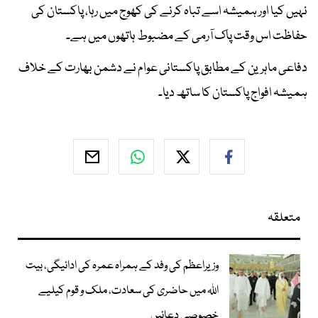
نہیں کیا اور ہمیشہ اسے تباہ کرنے کی کھوج میں رہا، پاکستان کی
حفاظت اس وقت پاک آرمی کے مضبوط ہاتھوں میں ہے۔
دفاعی ماہرین کے مطابق پاکستانی عوام نے دشمن بھارت کے خلاف
ہمیشہ افواج پاکستان کا ساتھ دیا۔
متعلقہ
وزیراعظم کی وفد کے ہمراہ عمرہ کی ادائیگی، بیت
اللہ میں حاضری کی سعادت، ملک و قوم کیلیے
خصوصی دعائیں