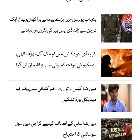
پنجاب پولیس میں بڑے پیمانے پر اکھاڑ پچھاڑ، ایک
درجن سے زائد ڈی ایس پیز کی تقرری اور تبادلے
راولپنڈی، دو دکانوں میں اچانک آگ بھڑک اٹھی،
ریسکیو کی بروقت کارروائی سے بڑا نقصان ٹل گیا
میر رضا کیس، راتوں رات قبر کشائی سے پہلے نیا
میڈیکل بورڈ تشکیل
میر رضا علی کے انصاف کیلیے کراچی میں سول
سوسائٹی کا احتجاج