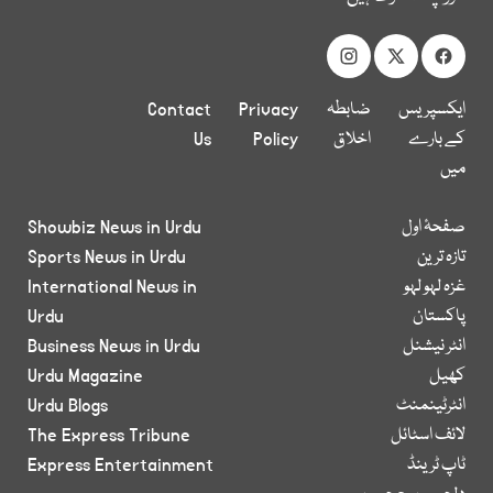
ایکسپریس
ضابطہ
Privacy
Contact
کے بارے
اخلاق
Policy
Us
میں
صفحۂ اول
Showbiz News in Urdu
تازہ ترین
Sports News in Urdu
غزہ لہو لہو
International News in
پاکستان
Urdu
انٹر نیشنل
Business News in Urdu
کھیل
Urdu Magazine
انٹرٹینمنٹ
Urdu Blogs
لائف اسٹائل
The Express Tribune
ٹاپ ٹرینڈ
Express Entertainment