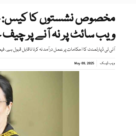
مخصوص نشستوں کا کیس: جس
ویب سائٹ پر نہ آنے پر چی
آئی ٹی ڈپارٹمنٹ کا احکامات پر عمل درآمد نہ کرنا ناقابل قبول ہے، 
ویب ڈیسک
May 09, 2025