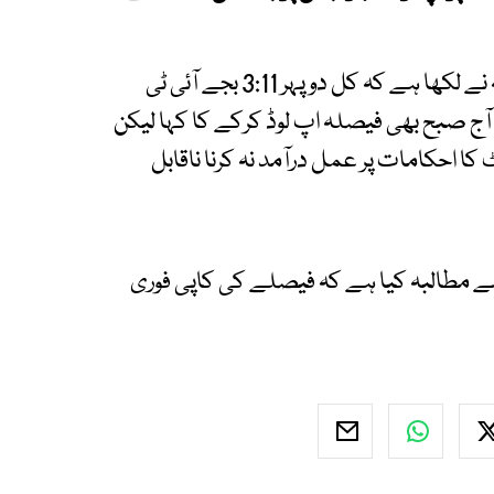
ایکسپریس نیوز کے مطابق خط میں جسٹس عائشہ نے لکھا ہے کہ کل دوپہر 3:11 بجے آئی ٹی
 آج صبح بھی فیصلہ اپ لوڈ کرکے کا کہا لیکن
ٹ کا احکامات پر عمل درآمد نہ کرنا ناقابل
البہ کیا ہے کہ فیصلے کی کاپی فوری