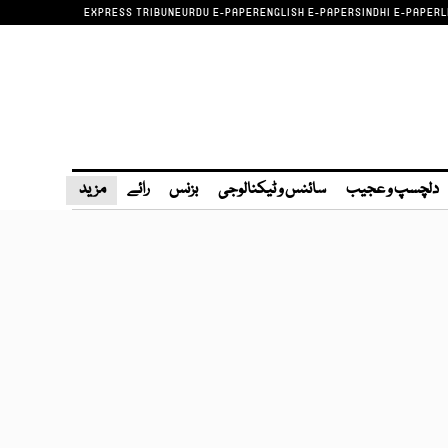
EXPRESS TRIBUNE
URDU E-PAPER
ENGLISH E-PAPER
SINDHI E-PAPER
L
دلچسپ و عجیب
سائنس و ٹیکنالوجی
بزنس
رائے
مزید