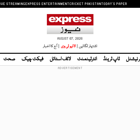
IVE STREAMING
EXPRESS ENTERTAINMENT
CRICKET PAKISTAN
TODAY'S PAPER
AUGUST 07, 2026
اشتہار لگائیں |
لائیو ٹی وی
| آج کا اخبار
ر نیشنل
ٹاپ ٹرینڈ
انٹرٹینمنٹ
لائف اسٹائل
فیکٹ چیک
صحت