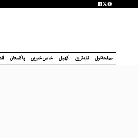
صفحۂ اول
تازہ ترین
کھیل
خاص خبریں
پاکستان
انٹ