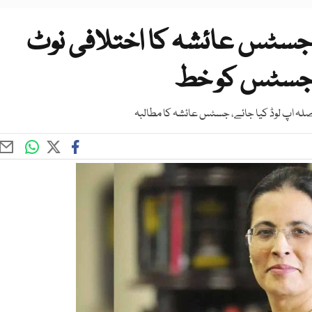
ٹس عائشہ کا اختلافی نوٹ
ف جسٹس کو خط
فیصلہ اپ لوڈ کیا جائے، جسٹس عائشہ کا مطالبہ