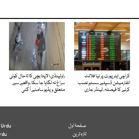
کراچی ایئرپورٹ پر نیا فلائٹ
راولپنڈی؛ لاپتا بچی کا تاحال کوئی
انفارمیشن ڈسپلے سسٹم نصب
سراغ نہ لگایا جا سکا، واقعے سے
کرنے کا فیصلہ، ٹینڈر جاری
متعلق ویڈیو سامنے آگئی
صفحۂ اول
 Urdu
تازہ ترین
rdu