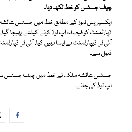
چیف جسٹس کو خط لکھ دیا۔
ڈپارٹمنٹ کو فیصلہ اپ لوڈ کرنے کیلئے بھیجا گیا،
آئی ٹی ڈیپارٹمنٹ نے ایسا نہیں کیا، آئی ٹی ڈپارٹمن
قبول ہے۔
جسٹس عائشہ ملک نے خط میں چیف جسٹس سے مط
اپ لوڈ کی جائے۔