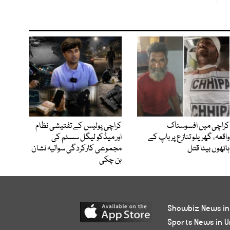
کراچی میں افسوسناک
کراچی پولیس کے تفتیشی نظام
واقعہ، گھریلو تنازع پر باپ کے
اور میڈکو لیگل سسٹم کی
ہاتھوں بیٹا قتل
مجموعی کارکردگی سوالیہ نشان
بن چکی
Showbiz News in
Sports News in U