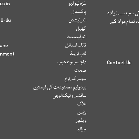
غزہ لہو لہو
ws in
پاکستان
کی سب سے زیادہ
انٹر نیشنل
 Urdu
 تمام مواد کے
کھیل
انٹرٹینمنٹ
لائف اسٹائل
bune
ٹاپ ٹرینڈ
inment
دلچسپ و عجیب
Contact Us
صحت
سونے کے نرخ
پیٹرولیم مصنوعات کی قیمتیں
سائنس و ٹیکنالوجی
بلاگ
بزنس
ویڈیوز
جرائم