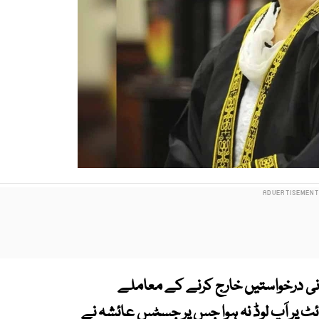
درخواستیں خارج کرنے کے معاملے
پر اَپ لوڈ نہ ہوا جس پر جسٹس عائشہ نے