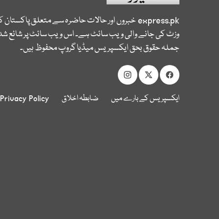
express.pk
خبروں اور حالات حاضرہ سے متعلق پاکستان 
وزٹ کی جانے والی ویب سائٹ ہے۔ اس ویب سائٹ پر شائع شدہ
جملہ حقوق بحق ایکسپریس میڈیا گروپ محفوظ ہیں۔
ایکسپریس کے بارے میں
ضابطہ اخلاق
Privacy Policy