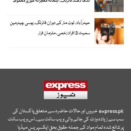
اندھا دھند فائرنگ، اہلخانہ معجزانہ طور پر محفوظ
حیدرآباد، لوٹ مار کے دوران فائرنگ، یوسی چیئرمین
سمیت 3 افراد زخمی، ملزمان فرار
express.pk
خبروں اور حالات حاضرہ سے متعلق پاکستان کی
سب سے زیادہ وزٹ کی جانے والی ویب سائٹ ہے۔ اس ویب سائٹ
پر شائع شدہ تمام مواد کے جملہ حقوق بحق ایکسپریس میڈیا