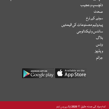
دلچسپ و عجیب
صحت
سونے کے نرخ
پیٹرولیم مصنوعات کی قیمتیں
سائنس و ٹیکنالوجی
بلاگ
بزنس
ویڈیوز
جرائم
تمام مواد کے جملہ حقوق © 2026 ایکسپریس اردو