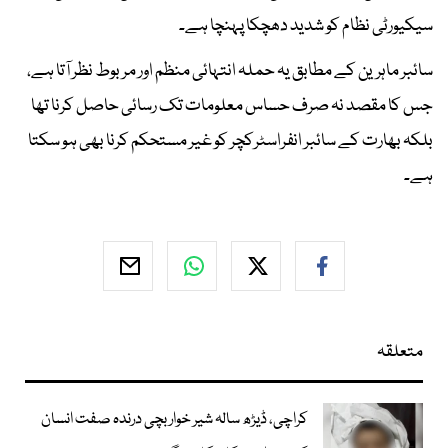
سیکیورٹی نظام کو شدید دھچکا پہنچا ہے۔
سائبر ماہرین کے مطابق یہ حملہ انتہائی منظم اور مربوط نظر آتا ہے،
جس کا مقصد نہ صرف حساس معلومات تک رسائی حاصل کرنا تھا
بلکہ بھارت کے سائبر انفراسٹرکچر کو غیر مستحکم کرنا بھی ہو سکتا
ہے۔
متعلقہ
کراچی، ڈیڑھ سالہ شیر خوار بچی درندہ صفت انسان