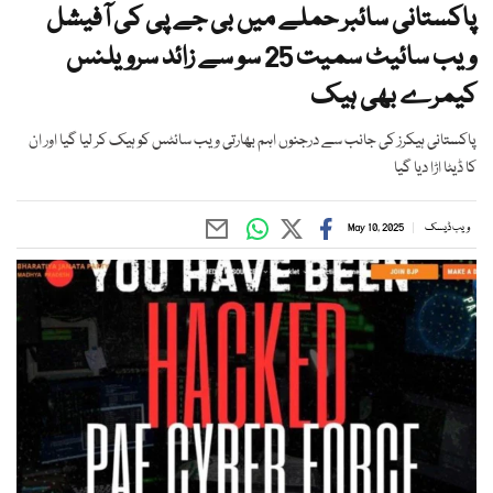
پاکستانی سائبر حملے میں بی جے پی کی آفیشل
ویب سائیٹ سمیت 25 سو سے زائد سرویلنس
کیمرے بھی ہیک
پاکستانی ہیکرز کی جانب سے درجنوں اہم بھارتی ویب سائٹس کو ہیک کر لیا گیا اور ان
کا ڈیٹا اڑا دیا گیا
ویب ڈیسک
May 10, 2025