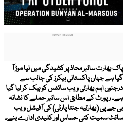
پاک بھارت سائبر محاذ پر کشیدگی میں نیا موڑ آ
گیا ہے جہاں پاکستانی ہیکرز کی جانب سے
درجنوں اہم بھارتی ویب سائٹس کو ہیک کر لیا گیا
ہے۔ رپورٹ کے مطابق اس سائبر حملے کا نشانہ
بی جے پی (بھارتیہ جنتا پارٹی) کی آفیشل ویب
سائٹ سمیت کئی حساس اور کلیدی ادارے بنے۔