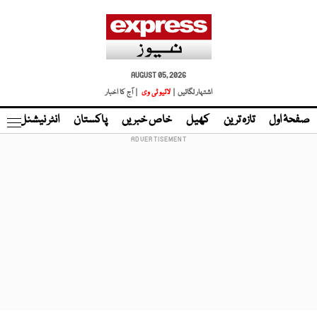
AUGUST 05, 2026
اشتہار لگائیں |
لائیو ٹی وی
| آج کا اخبار
صفحۂ اول
تازہ ترین
کھیل
خاص خبریں
پاکستان
انٹر نیشنل
ٹا