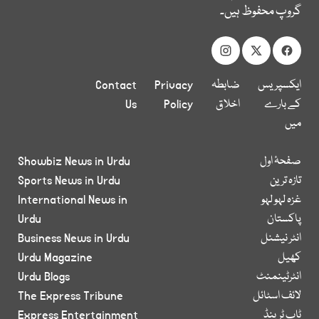
گروپ محفوظ ہیں۔
ایکسپریس
ضابطہ
Privacy
Contact
کے بارے
اخلاق
Policy
Us
میں
صفحۂ اول
Showbiz News in Urdu
تازہ ترین
Sports News in Urdu
غزہ لہو لہو
International News in
پاکستان
Urdu
انٹر نیشنل
Business News in Urdu
کھیل
Urdu Magazine
انٹرٹینمنٹ
Urdu Blogs
لائف اسٹائل
The Express Tribune
ٹاپ ٹرینڈ
Express Entertainment