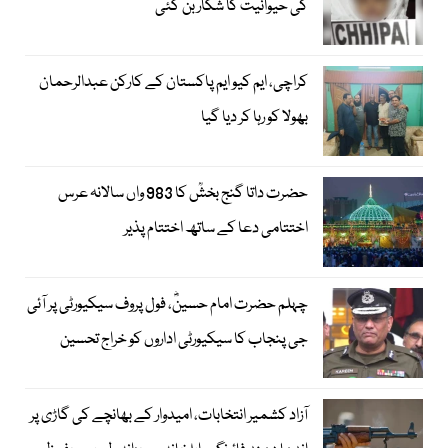
کی حیوانیت کا شکار بن گئی
کراچی، ایم کیو ایم پاکستان کے کارکن عبدالرحمان
بھولا کو رہا کر دیا گیا
حضرت داتا گنج بخشؒ کا 983 واں سالانہ عرس
اختتامی دعا کے ساتھ اختتام پذیر
چہلم حضرت امام حسینؓ، فول پروف سیکیورٹی پر آئی
جی پنجاب کا سیکیورٹی اداروں کو خراج تحسین
آزاد کشمیر انتخابات، امیدوار کے بھانچے کی گاڑی پر