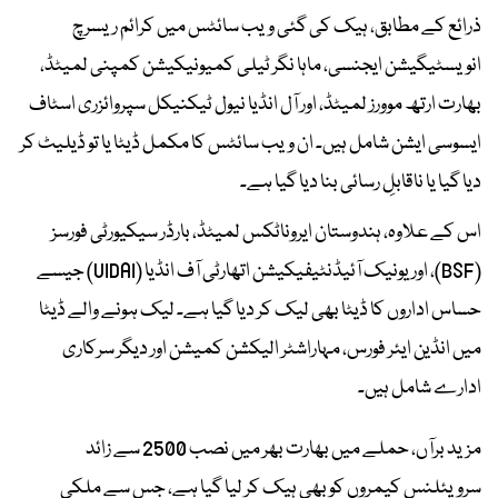
ذرائع کے مطابق، ہیک کی گئی ویب سائٹس میں کرائم ریسرچ
انویسٹیگیشن ایجنسی، ماہا نگر ٹیلی کمیونیکیشن کمپنی لمیٹڈ،
بھارت ارتھ موورز لمیٹڈ، اور آل انڈیا نیول ٹیکنیکل سپروائزری اسٹاف
ایسوسی ایشن شامل ہیں۔ ان ویب سائٹس کا مکمل ڈیٹا یا تو ڈیلیٹ کر
دیا گیا یا ناقابلِ رسائی بنا دیا گیا ہے۔
اس کے علاوہ، ہندوستان ایروناٹکس لمیٹڈ، بارڈر سیکیورٹی فورسز
(BSF)، اور یونیک آئیڈنٹیفیکیشن اتھارٹی آف انڈیا (UIDAI) جیسے
حساس اداروں کا ڈیٹا بھی لیک کر دیا گیا ہے۔ لیک ہونے والے ڈیٹا
میں انڈین ایئر فورس، مہاراشٹر الیکشن کمیشن اور دیگر سرکاری
ادارے شامل ہیں۔
مزید برآں، حملے میں بھارت بھر میں نصب 2500 سے زائد
سرویئلنس کیمروں کو بھی ہیک کر لیا گیا ہے، جس سے ملکی