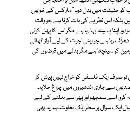
 ہر خواب دیکھتی آنکھ میں ہر احتجاجی
اب کو حقیقت میں بدل دو۔ ‘‘مارکس کے خوابوں
ں بلکہ اس نظریے کی بات کرنا ہے جو وقت
ور اپنا پسینہ بہا رہا ہے مگر اس کا پھل کوئی
دھڑک رہا ہے جو اپنی اجرت کے لیے آواز اٹھاتی
مین کو سینچتا ہے مگر بدلے میں قرضوں کی
ں تو صرف ایک فلسفی کو خراج نہیں پیش کر
دیوں سے جاری اندھیروں میں چراغ جلایا۔
 کرو، اسے سمجھو اور پھر اسے بدلنے کے لیے
ال ایک سوال ہر سطر ایک بغاوت۔ہم یہ بھی