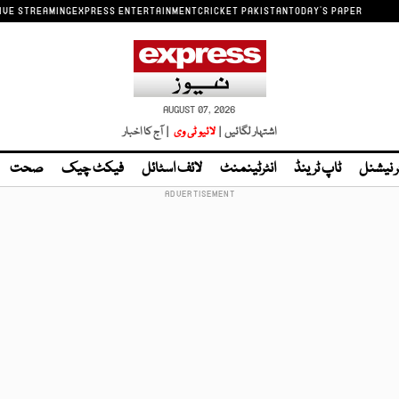
IVE STREAMING
EXPRESS ENTERTAINMENT
CRICKET PAKISTAN
TODAY'S PAPER
AUGUST 07, 2026
اشتہار لگائیں |
لائیو ٹی وی
| آج کا اخبار
ر نیشنل
ٹاپ ٹرینڈ
انٹرٹینمنٹ
لائف اسٹائل
فیکٹ چیک
صحت