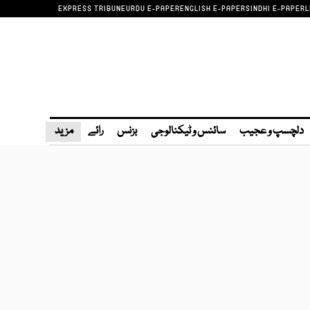
EXPRESS TRIBUNE
URDU E-PAPER
ENGLISH E-PAPER
SINDHI E-PAPER
L
دلچسپ و عجیب
سائنس و ٹیکنالوجی
بزنس
رائے
مزید