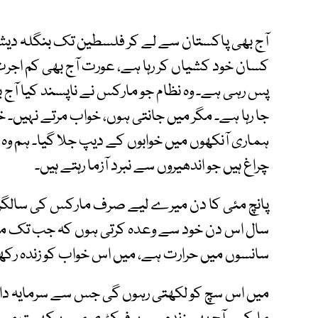
آج بھی پاکستان سے لے کر فلسطین تک بنگلہ دیش 
کسان خود کشیاں کر رہا ہے، عورت آج بھی کم اجرت
پس رہی ہے۔ وہ نظام جو مارکس نے ناپسند کیا آج بھی
جا رہا ہے۔ مگر میں جانتی ہوں، خواب مرتے نہیں۔
ہماری آنکھوں میں خوابوں کے دیپ جلا گیا۔ ہم وہ 
چراغ ہیں جو اندھیروں سے نبرد آزما رہتے ہیں۔
پانچ مئی کا دن میرے لیے صرف مارکس کی سالگرہ 
سال اس دن خود سے وعدہ کرتی ہوں کہ جب تک 
سانسوں میں حرارت ہے، میں اس خواب کو زندہ رکھ
میں اس سچ کو لکھتی رہوں گی جس سے سرمایہ دار خ