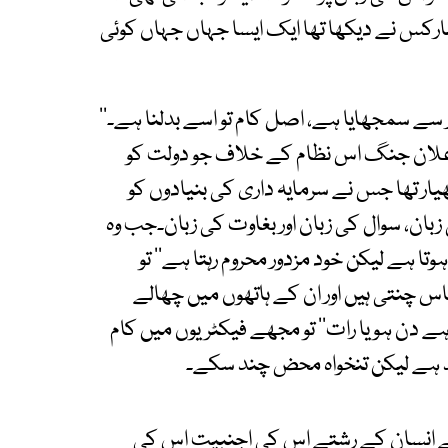
کس نے دیکھا تھا ایک ایسا جہاں جہاں کوئی
ز سے سمجھایا ہے، اصل کام تو اسے بدلنا ہے۔‘‘
علان جنگ اس نظام کے خلاف جو دولت کو
تھیار تھا جس نے سرمایہ داری کی بنیادوں کو
 زبان، سوال کی زبان اور بغاوت کی زبان۔جب وہ
 ہے لیکن خود مزدور محروم رہتا ہے‘‘ تو
س چنتی ہیں اور ان کے ہاتھوں میں چھالے
ے دن ہو یا رات‘‘ تو مجھے فیکٹریوں میں کام
یند ہے لیکن تنخواہ محض چند سکے۔
 انسان کے رشتے اس کی اجنبیت اس کی