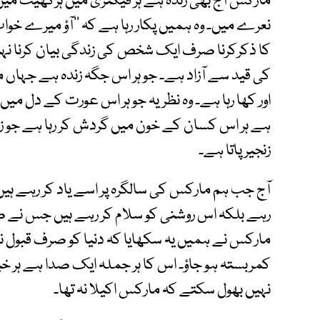
مارکس آج بھی زندہ ہے ہر فیکٹری میں ہرکھیت میں
نعرے میں۔ وہ ہمیں پکار رہا ہے کہ ’’آؤ میرے خو
کا ذکرکرنا صرف ایک شخص کی زندگی بیان کرنا نہی
کی قید سے آزاد ہے۔ جو ہر اس جگہ زندہ ہے جہاں مزد
اور کھا رہا ہے۔ وہ نظریہ جو ہر اس عورت کے دل میں 
ہے ہر اس کسان کے خون میں گردش کر رہا ہے جو ز
زنجیر پاتا ہے۔
آج جب ہم مارکس کی سالگرہ پر اسے یاد کر رہے ہی
رہے بلکہ اس روشنی کو سلام کر رہے ہیں جس نے ص
مارکس نے ہمیں یہ سکھایا کہ دنیا کو صرف قبول نہ
کمربستہ ہو جاؤ۔ اس کا ہر جملہ ایک صدا ہے ہر خی
نہیں بھول سکتے کہ مارکس اکیلا نہ تھا۔