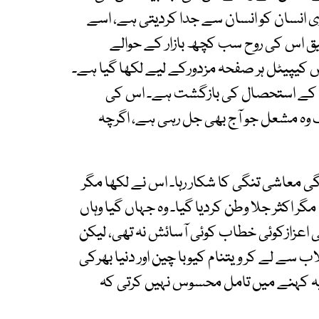
ی انسان کو انسان سے جدا کردیتی ہے، اسے
ق اس کی روح سب کچھ بازار کے حوالے
 کیپیٹل ہر صفحہ مزدورکے لیے لکھا گیا ہے۔
رت کے استحصال کی بازگشت ہے۔ اس کی
 وہ مشعل جو آج بھی جل رہی ہے، اگرچہ
 معاشی تنگی کا شکار رہا۔ اس نے لکھا مگر
گر اکثر جلا وطن کردیا گیا۔ وہ جہاں گیا وہاں
ی اعزازکوئی خطاب کوئی آسائش نہ تھی، لیکن
 سے لے کر ویتنام کیوبا چین اور دنیا بھرکی
 یہ کہنے میں تامل محسوس نہیں کرتی کہ