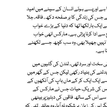
تا ہے اور پسے ہوئے انسان کے سینے میں امید
ے جس کی زندگی کا ہر صفحہ دکھ، فاقہ، جلا
ے ایک بار لکھا تھا کہ دنیا کے بڑے خواب
 سے ادا کرنا پڑتی ہے۔ مارکس انھی خواب
 نہیں جھیلا بھی، وہ سب کچھ جسے لکھنے
ا ہے۔
سخت اور سرد تھی۔ لندن کی گلیوں میں
بدلنے کی بنیاد رکھی لیکن جس کے گھر میں
ی سے ایک ایک کر کے ماں باپ کی آنکھوں کے
اس کی شریکِ حیات جس نے مارکس کے
ے اس کے ساتھ فاقوں کی دہلیز پر بیٹھی
 اس کی زبان پر شکوہ نہ آیا۔ وہ جانتی تھی کہ