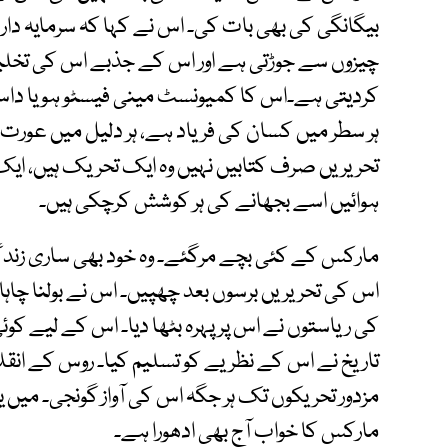
بیگانگی کی بھی بات کی۔ اس نے کہا کہ سرمایہ دار
چیزوں سے جوڑتی ہے اور اس کے جذبے اس کی تخلی
کردیتی ہے۔اس کا کمیونسٹ مینی فیسٹو ہو یا داس
ہر سطر میں کسان کی فریاد ہے، ہر دلیل میں عو
تحریریں صرف کتابیں نہیں وہ ایک تحریک ہیں، ایک
ہوائیں اسے بجھانے کی ہر کوشش کرچکی ہیں۔
مارکس کے کئی بچے مرگئے۔ وہ خود بھی ساری زندگی
اس کی تحریریں برسوں بعد چھپیں۔ اس نے بولنا چاہا م
کی ریاستوں نے اس پر پہرہ بٹھا دیا۔ اس کے لیے کوئ
تاریخ نے اس کے نظریے کو تسلیم کیا۔ روس کے انقلاب
مزدور تحریکوں تک ہر جگہ اس کی آواز گونجی۔ میں
مارکس کا خواب آج بھی ادھورا ہے۔