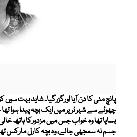
پانچ مئی کا دن آیا اورگزرگیا۔ شاید بہت سوں 
چھوٹے سے شہر ٹریر میں ایک بچہ پیدا ہوا تھا
بسایا تھا وہ خواب جس میں مزدورکا ہاتھ خالی
جسم نہ سمجھی جائے، وہ بچہ کارل مارکس تھا