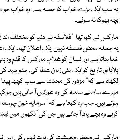
یہ سب ایک بڑے خواب کا حصہ ہے، وہ خواب جو مار
بچہ بھوکا نہ سوئے۔
مارکس نے کہا تھا ’’ فلاسفہ نے دنیا کو مختلف اندا
یہ جملہ محض فلسفہ نہیں ایک اعلان تھا۔ ایک ا
خدا بناتا ہے اور انسان کو غلام۔ مارکس کا قلم وہ ہ
ہلایا اور تاریخ کو ایک نئی زبان عطا کی، جدوجہد کی
لکھتا ہے کہ’’ مزدور کی محنت سے سب کچھ پیدا ہوتا
میرے سامنے سندھ کی وہ عورتیں آجاتی ہیں جوکپا
ہوتے ہیں۔ جب وہ کہتا ہے کہ’’ سرمایہ خون چوستا ہ
کرتے وہ بچے یاد آ جاتے ہیں جن کی آنکھوں میں ن
مارکس نے محض معیشت کی بات نہیں کی، اس نے