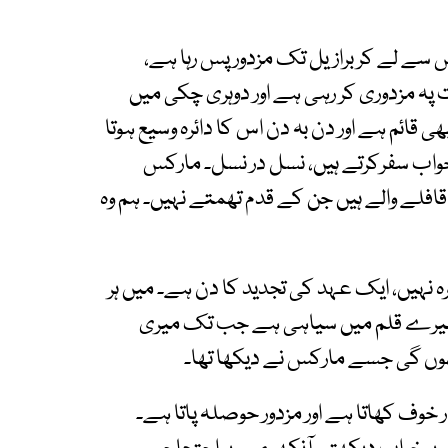
سے لے کر برازیل تک مزدور پس رہا ہے،
 پہ مزدوری کر رہی ہے اور دوہری چکی میں
 قائم ہے اور دن بہ دن اس کا دائرہ وسیع ہوتا
 خواب سفرکرتے ہیں، نسل در نسل۔ مارکس
قافلے والے ہیں جن کے قدم تھمتے نہیں۔ ہم وہ
نہیں، ایک عہد کی تجدید کا دن ہے۔ میں ہر
میرے قلم میں سیاہی ہے جب تک میری
وں گی جسے مارکس نے دیکھا تھا۔
وف کھاتا ہے اور مزدور حوصلہ پاتا ہے۔