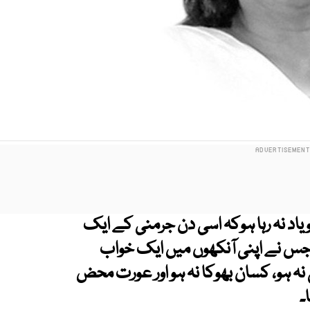
کو یاد نہ رہا ہوکہ اسی دن جرمنی کے ایک
 جس نے اپنی آنکھوں میں ایک خواب
 نہ ہو، کسان بھوکا نہ ہو اور عورت محض
۔