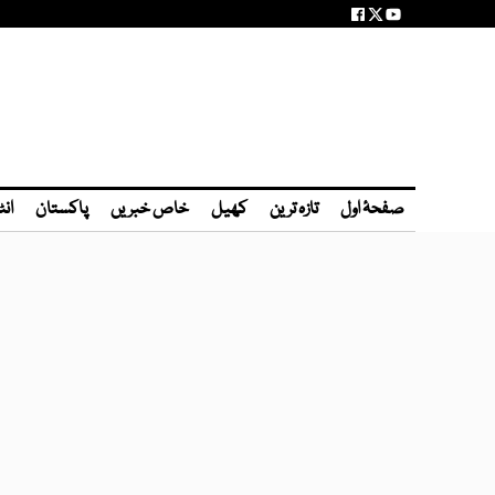
صفحۂ اول
تازہ ترین
کھیل
خاص خبریں
پاکستان
انٹ