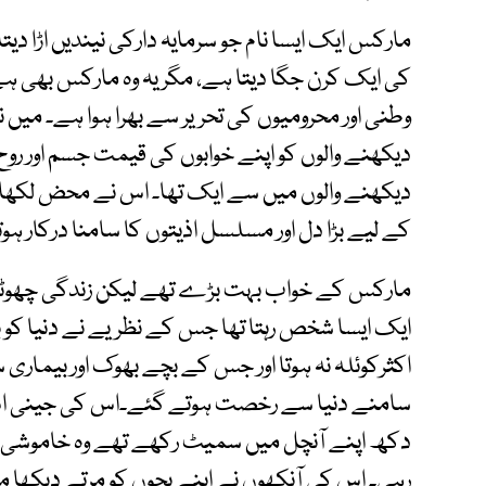
مارکس ایک ایسا نام جو سرمایہ دارکی نیندیں اڑا دی
کی ایک کرن جگا دیتا ہے، مگر یہ وہ مارکس بھی ہ
وطنی اور محرومیوں کی تحریر سے بھرا ہوا ہے۔ میں ن
دیکھنے والوں کو اپنے خوابوں کی قیمت جسم اور روح
دیکھنے والوں میں سے ایک تھا۔ اس نے محض لکھا
کے لیے بڑا دل اور مسلسل اذیتوں کا سامنا درکار ہوت
مارکس کے خواب بہت بڑے تھے لیکن زندگی چھوٹی 
ایک ایسا شخص رہتا تھا جس کے نظریے نے دنیا کو 
اکثرکوئلہ نہ ہوتا اور جس کے بچے بھوک اور بیمار
سامنے دنیا سے رخصت ہوتے گئے۔اس کی جینی 
دکھ اپنے آنچل میں سمیٹ رکھے تھے وہ خاموشی س
رہی۔ اس کی آنکھوں نے اپنے بچوں کو مرتے دیکھا مگر