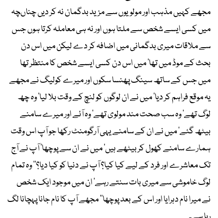
مجھے کہیں مذہب اور مولویوں سے مزید بدگمان نہ کر دیں چناںچہ
میں کسی ایسے شخص سے ملتا ہوں اور نہ ہی معاملہ کرتا ہوں جس
سے ملاقات میری بدگمانی میں اضافہ کر دے لیکن میں اس دن
بحث کے موڈ میں تھا‘ میں اس دن کسی ایسے شخص کا منتظر تھا
میں جس کے ساتھ سینگ پھنسا سکوں اور میرے کولیگ نے مجھے
یہ موقع فراہم کر دیا‘ میں نے ان لوگوں کو لنچ کے وقت بلا لیا‘ وہ چھ
لوگ تھے‘ وہ سب صحت مند مولوی تھے‘ وہ آئے اور میرے سامنے
بیٹھ گئے‘ میں نے ان کے سامنے یہی آرگومنٹ رکھا جو آپ اس وقت
ہمارے سامنے کھول کر بیٹھے ہیں‘ میں نے ان سے پوچھا‘ آپ نے آج
تک معاشرے اور فرد کے لیے کیا کیا؟ آپ نے دنیا کو کیا دیا؟‘‘ وہ تمام
لوگ خاموشی سے میری بات سنتے رہے‘ ان میں موجود ایک شخص
نے میرا نام دہرایا اور اس کے بعد پوچھا’’ مجھے آپ کا نام جانا پہچانا لگ
رہا ہے۔