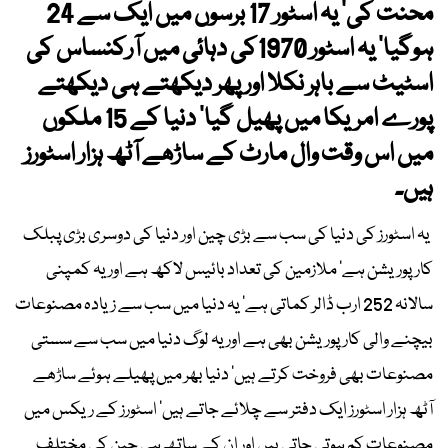
محنت کی‘ یہ اسٹور 17 برسوں میں ایک سے 24
ہوگیا‘ یہ اسٹور 1970کی دہائی میں آرکنساس کی
اسٹیٹ سے باہر نکلا اور پھر دیکھتے ہی دیکھتے
پورے امریکا میں پھیل گیا‘ دنیا کے 15 ملکوں
میں اس وقت وال مارٹ کے ساڑھے آٹھ ہزار اسٹورز
ہیں۔
یہ اسٹورز کی دنیا کی سب سے بڑی چین اور دنیا کی دوسری بڑی پبلک
کارپوریشن ہے‘ ملازمین کی تعداد بائیس لاکھ ہے اور یہ کمپنی
سالانہ 252 ارب ڈالر کماتی ہے‘ یہ دنیا میں سب سے زیادہ مصنوعات
بیچنے والی کارپوریشن بھی ہے اور یہ لوگ دنیا میں سب سے سستی
مصنوعات بھی فروخت کرتے ہیں‘ دنیا بھر میں پھیلے ہوئے ساڑھے
آٹھ ہزار اسٹورز ایک دفتر سے چلائے جاتے ہیں‘ اسٹورز کے ریکس میں
مصنوعات کم ہوتی جاتی ہیں اور ان کے ساتھ ہی چین کی مختلف