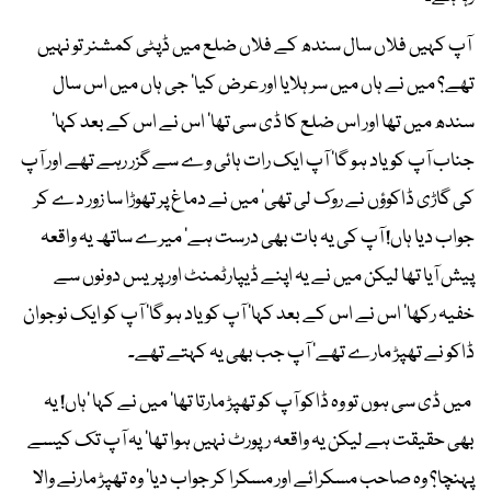
آپ کہیں فلاں سال سندھ کے فلاں ضلع میں ڈپٹی کمشنر تو نہیں
تھے؟ میں نے ہاں میں سر ہلایا اور عرض کیا‘ جی ہاں میں اس سال
سندھ میں تھا اور اس ضلع کا ڈی سی تھا‘ اس نے اس کے بعد کہا‘
جناب آپ کو یاد ہو گا‘ آپ ایک رات ہائی وے سے گزر رہے تھے اور آپ
کی گاڑی ڈاکوؤں نے روک لی تھی‘ میں نے دماغ پر تھوڑا سا زور دے کر
جواب دیا ہاں! آپ کی یہ بات بھی درست ہے‘ میرے ساتھ یہ واقعہ
پیش آیا تھا لیکن میں نے یہ اپنے ڈیپارٹمنٹ اور پریس دونوں سے
خفیہ رکھا‘ اس نے اس کے بعد کہا‘ آپ کو یاد ہو گا‘ آپ کو ایک نوجوان
ڈاکو نے تھپڑ مارے تھے‘ آپ جب بھی یہ کہتے تھے۔
میں ڈی سی ہوں تو وہ ڈاکو آپ کو تھپڑ مارتا تھا‘ میں نے کہا ‘ہاں! یہ
بھی حقیقت ہے لیکن یہ واقعہ رپورٹ نہیں ہوا تھا‘ یہ آپ تک کیسے
پہنچا؟ وہ صاحب مسکرائے اور مسکرا کر جواب دیا‘ وہ تھپڑ مارنے والا