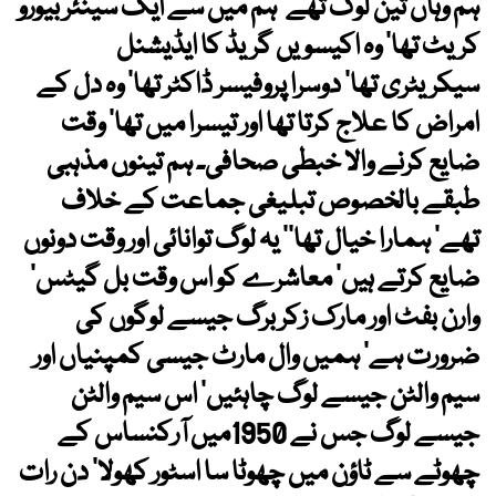
ہم وہاں تین لوگ تھے‘ ہم میں سے ایک سینئر بیورو
کریٹ تھا‘ وہ اکیسویں گریڈ کا ایڈیشنل
سیکریٹری تھا‘ دوسرا پروفیسر ڈاکٹر تھا‘ وہ دل کے
امراض کا علاج کرتا تھا اور تیسرا میں تھا‘ وقت
ضایع کرنے والا خبطی صحافی۔ ہم تینوں مذہبی
طبقے بالخصوص تبلیغی جماعت کے خلاف
تھے‘ ہمارا خیال تھا’’ یہ لوگ توانائی اور وقت دونوں
ضایع کرتے ہیں‘ معاشرے کو اس وقت بل گیٹس‘
وارن بفٹ اور مارک زکر برگ جیسے لوگوں کی
ضرورت ہے‘ ہمیں وال مارٹ جیسی کمپنیاں اور
سیم والٹن جیسے لوگ چاہئیں‘ اس سیم والٹن
جیسے لوگ جس نے 1950میں آرکنساس کے
چھوٹے سے ٹاؤن میں چھوٹا سا اسٹور کھولا‘ دن رات