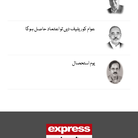
عوام کو ریلیف دیں تو اعتماد حاصل ہوگا
یوم استحصال