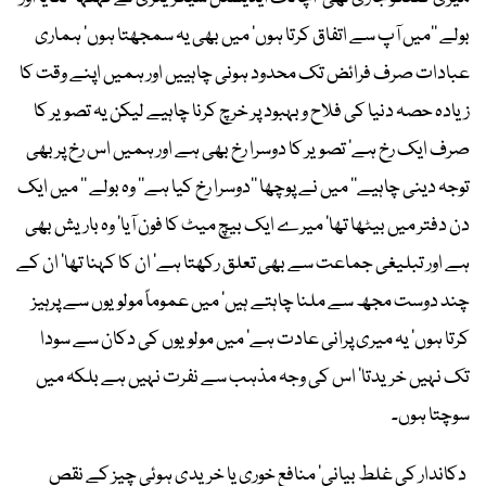
بولے ’’میں آپ سے اتفاق کرتا ہوں‘ میں بھی یہ سمجھتا ہوں‘ ہماری
عبادات صرف فرائض تک محدود ہونی چاہییں اور ہمیں اپنے وقت کا
زیادہ حصہ دنیا کی فلاح و بہبود پر خرچ کرنا چاہیے لیکن یہ تصویر کا
صرف ایک رخ ہے‘ تصویر کا دوسرا رخ بھی ہے اور ہمیں اس رخ پر بھی
توجہ دینی چاہیے‘‘ میں نے پوچھا ’’دوسرا رخ کیا ہے‘‘ وہ بولے ’’ میں ایک
دن دفتر میں بیٹھا تھا‘ میرے ایک بیچ میٹ کا فون آیا‘ وہ باریش بھی
ہے اور تبلیغی جماعت سے بھی تعلق رکھتا ہے‘ ان کا کہنا تھا‘ ان کے
چند دوست مجھ سے ملنا چاہتے ہیں‘ میں عموماً مولویوں سے پرہیز
کرتا ہوں‘ یہ میری پرانی عادت ہے‘ میں مولویوں کی دکان سے سودا
تک نہیں خریدتا‘ اس کی وجہ مذہب سے نفرت نہیں ہے بلکہ میں
سوچتا ہوں۔
دکاندار کی غلط بیانی‘ منافع خوری یا خریدی ہوئی چیز کے نقص