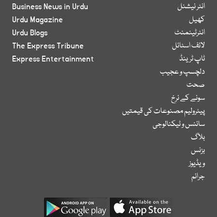
انٹر نیشنل
Business News in Urdu
کھیل
Urdu Magazine
انٹرٹینمنٹ
Urdu Blogs
لائف اسٹائل
The Express Tribune
ٹاپ ٹرینڈ
Express Entertainment
دلچسپ و عجیب
صحت
سونے کے نرخ
پیٹرولیم مصنوعات کی قیمتیں
سائنس و ٹیکنالوجی
بلاگ
بزنس
ویڈیوز
جرائم