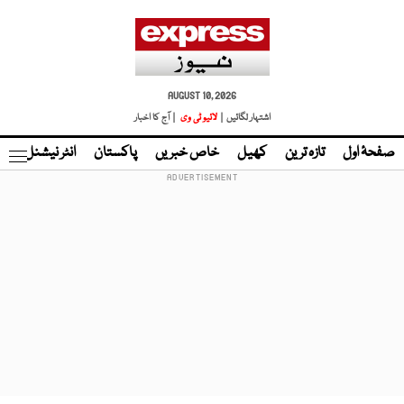
AUGUST 10, 2026
اشتہار لگائیں |
لائیو ٹی وی
| آج کا اخبار
صفحۂ اول
تازہ ترین
کھیل
خاص خبریں
پاکستان
انٹر نیشنل
ٹا