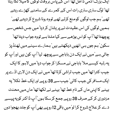
ایک بزرگ آدمی داخل تھا‘ اس کے پاس ہر وقت لوگوں کا میلا لگا رہتا
تھا‘ لوگ ساری ساری رات اس کے کمرے کے سامنے کھڑے رہتے
تھے‘ ہم جب لوگوں کو منع کرتے تھے تو وہ رونا شروع کر دیتے تھے‘
ہمیں لوگوں کی اس عقیدت نے پریشان کر دیا‘ میں جس شخص سے
پوچھتا تھا‘ آپ کو اس بوڑھے سے کیا ملتا ہے تو وہ جواب دیتا تھا‘
سکون‘ ہم جوں ہی انھیں دیکھتے ہیں‘ ہمارے سینے میں ٹھنڈ پڑ
جاتی ہے‘ میں نے ایک دن باباجی سے پوچھ لیا‘ آپ کون ہیں اور آپ کو
یہ رتبہ کیسے ملا‘ باباجی نے مسکرا کر جواب دیا‘ میں لاہور کا ایک
جیب کترا تھا‘ میں جیب تراشی کرتا تھا‘ میں نے ایک دن لاری اڈے پر
ایک مسافر کی جیب کاٹی‘ جیب سے 38 روپے اور ایک خط نکلا‘ یہ
بیٹے کا اپنی ماں کے نام خط تھا‘ بیٹے نے لکھا تھا‘ ماں میں محنت
مزدوری کر کے صرف 38 روپے جمع کر سکا ہوں‘ آپ ڈاکٹر کو یہ پیسے
دے کر علاج شروع کرا لو‘ میں باقی 12 روپے بھی آپ کو جلد بھجوا دوں