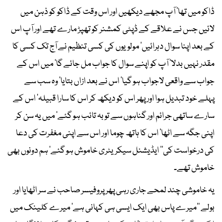
ڈاکو میں تھا‘ آپ مجھے دیکھیں اور اس وقت کے ڈاکو کو ذہن میں
لائیں جس نے علاقے کے ڈپٹی کمشنر کو تھپڑ مارے تھے اور آپ اس
کے بعد اپنا سوال دہرائیں‘ مولویوں کی کسی تنظیم نے آج تک کسی کا
مقدر نہیں بدلا‘ آپ کو اپنے سوال کا جواب مل جائے گا‘ میں اس کے
جواب سے واقعی لاجواب ہو گیا‘ اس نے بعد ازاں بتایا‘ وہ سب سے
پہلے خود تبدیل ہوا اور پھر اس کو دیکھ کر اس کا سارا قبیلہ‘ اس کے
سارے ساتھی جرائم اور گناہوں سے توبہ تائب ہو گئے‘ میں یہ سن کر
اپنی جگہ سے اٹھا‘ اس کا ہاتھ چوما اور اس سے اپنی مغفرت کی دعا
کی درخواست کی‘‘ ایڈیشنل سیکریٹری خاموش ہو گئے‘ ہم دونوں بھی
خاموش تھے۔
یہ خاموشی چند لمحے جاری رہی پھر پروفیسر صاحب نے سر اٹھایا اور
بولے ’’میرے پاس بھی ایک ایسی ہی کہانی ہے‘ میرے کلینک میں