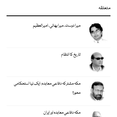
متعلقہ
میرا دوست، میرا بھائی، امیرالعظیم
تاریخ کا انتقام
مکہ مشترکہ دفاعی معاہدہ: ایک نیا استحکامی
محور!
مکہ دفاعی معاہدہ اور ایران