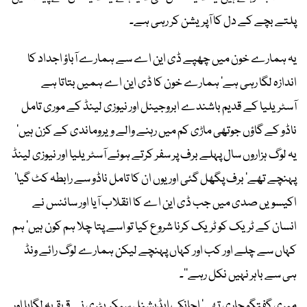
پلتے بچے کے دل کا آپریشن کر رہی ہے۔
یہ ہمارے خون میں چھپے ڈی این اے سے ہمارے آباؤ اجداد کا
اندازہ لگا رہی ہے‘ ہمارے خون کا ڈی این اے ہمیں بتاتا ہے
آسٹریلیا کے قدیم باشندے ابروجینل اور نیوزی لینڈ کے موری تامل
ناڈو کے گاؤں جوتھی ماڑی کم میں رہنے والے ویروماندی کے کزن ہیں‘
یہ لوگ ہزاروں سال پہلے برف پر سفر کرتے ہوئے آسٹریلیا اور نیوزی لینڈ
پہنچے تھے‘ برف پگھل گئی اور یوں ان کا تامل ناڈو سے رابطہ کٹ گیا‘
اکیسویں صدی میں جب ڈی این اے کا انقلاب آیا اور سائنس نے
انسان کے ٹریک کو ٹریک کرنا شروع کیا تو اسے پتا چلا ہم کون ہیں‘ ہم
کہاں سے چلے اور کب اور کہاں پہنچے لیکن ہمارے لوگ رائے ونڈ
ہی سے باہر نہیں نکل رہے‘‘۔
میری گفتگو جاری تھی‘ اچانک ایڈیشنل سیکریٹری نے قہقہہ لگایا اور