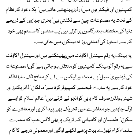
کمپنیوں اور فیکٹریوں میں آرڈرز پہنچتے جاتے ہیں‘ ایک خود کار نظام
کے تحت یہ مصنوعات چین سے نکلتی ہیں‘ بحری جہازوں کے ذریعے
دنیا کی مختلف بندرگاہوں پر اترتی ہیں‘ پے منٹس کا سسٹم بھی خود
کار ہے‘ اسٹورز کی آمدنی روزانہ بینکوں میں جاتی ہے۔
یہ بینک یہ رقم سینٹرل اکاؤنٹ میں پھینکتے ہیں اور سینٹرل اکاؤنٹ
سے یہ رقم آٹومیٹک کمپنیوں کو منتقل ہو جاتی ہے‘ گویا مصنوعات
کی ڈیلیوری‘ سیل‘ پے منٹ اور ٹیکس سے لے کر منافع تک سارا نظام
خود کار ہے‘ یہ سارے فیصلے کمپیوٹر کرتا ہے‘ مالکان‘ ڈائریکٹرز اور
شیئر ہولڈرز صرف کام یابی کو انجوائے کرتے ہیں‘‘ عالم اسلام کو ایسے
لوگ چاہئیں جو معاشرے میں تحریک بھی پیدا کریں اور معاشرے کو
سکون‘ اطمینان اور کامیابی کے ٹریک پر بھی لائیں جب کہ ہمارے
علماء کرام تھوڑے بہت پڑھے لکھے لوگوں اور معمولی درجے کا کام