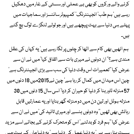
کرنے والے ورکروں کو بھی بے عملی اور سستی کے غار میں دھکیل
رہے ہیں‘ ہم طب‘ انجینئرنگ‘ کمپیوٹر سائنسز اور سماجیات میں
پہلے ہی دنیا سے بہت پیچھے ہیں اور جو لولے لنگڑے لوگ بچ گئے
ہیں۔
ہم انھیں بھی کام سے اٹھا کر چِلوں پر لگا رہے ہیں‘ یہ کہاں کی عقل
مندی ہے؟‘‘ ان دونوں نے میری بات سے اتفاق کیا‘ میں نے ان سے
عرض کیا ’’تعمیرات اس وقت دنیا کی سب سے بڑی انجینئرنگ ہے‘
چین اس میدان میں کمال کر رہا ہے‘ چین نے2015میں 18 دنوں میں
57 منزلہ ٹاور بنا کر دنیا کو حیران کر دیا‘ اسی سال 15 دنوں میں 30
منزلہ ہوٹل اور تین دن میں دو منزلہ گھر بنایا اور یہ عمارتیں قابل
رہائش بھی تھیں‘‘ وہ دونوں ہنسے اور میری تائید کی‘ میں نے ان سے
عرض کیا ’’ہم فرد کو بدلنے‘ اس کو متحرک کرنے کے بجائے اسے مزید
سست بنا رہے ہیں‘ یہ دنیا عمل کی دنیا ہے‘ یہ دنیا ماں کے پیٹ میں