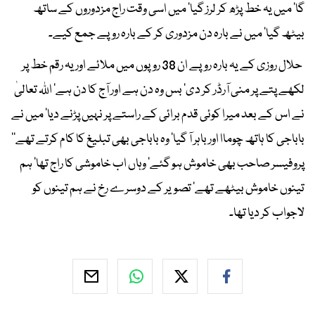
گا‘ میں یہ خط پڑھ کر لرز گیا‘ میں اسی وقت راج مزدوروں کے ساتھ
بیٹھ گیا‘ میں نے بارہ دن مزدوری کر کے بارہ روپے جمع کیے۔
حلال روزی کے یہ بارہ روپے ان 38 روپوں میں ملائے اور یہ رقم خط پر
لکھے پتے پر منی آرڈر کر دی‘ بس وہ دن ہے اور آج کا دن ہے‘ اللہ تعالیٰ
نے اس کے بعد میرا کوئی قدم برائی کے راستے پر نہیں پڑنے دیا‘ میں نے
باباجی کا ہاتھ چوماا اور باہر آ گیا‘ وہ باباجی بھی تبلیغ کا کام کرتے تھے‘‘
پروفیسر صاحب بھی خاموش ہو گئے‘ وہاں اب خاموشی کا راج تھا‘ ہم
تینوں خاموش بیٹھے تھے‘ تصویر کے دوسرے رخ نے ہم تینوں کو
لاجواب کر دیا تھا۔