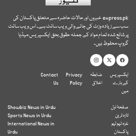
express.pk
خبروں اور حالات حاضرہ سے متعلق پاکستان کی
سب سے زیادہ وزٹ کی جانے والی ویب سائٹ ہے۔ اس ویب سائٹ
پر شائع شدہ تمام مواد کے جملہ حقوق بحق ایکسپریس میڈیا
گروپ محفوظ ہیں۔
ایکسپریس
ضابطہ
Privacy
Contact
کے بارے
اخلاق
Policy
Us
میں
صفحۂ اول
Showbiz News in Urdu
تازہ ترین
Sports News in Urdu
غزہ لہو لہو
International News in
پاکستان
Urdu