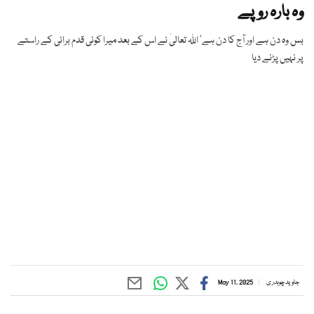
وہ بارہ روپے
بس وہ دن ہے اور آج کا دن ہے‘ اللہ تعالیٰ نے اس کے بعد میرا کوئی قدم برائی کے راستے
پر نہیں پڑنے دیا
جاوید چوہدر ی
May 11, 2025