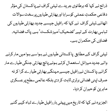
ذرائع نے کہا کہ برطانوی جریدے ٹیلی گراف نے پاکستان کی مؤثر
دفاعی حکمتِ عملی کو سراہا اور بھارتی طیاروں پر سخت سوالات
اٹھائے،ٹیلی گراف نے کہا کہ رافیل جیسے جدید بھارتی طیاروں کی
تباہی بھارت کے لیے "تضحیک آمیز شکست" ہے، پاک فضائیہ،
فضاؤں کی حکمران ہے۔
ٹیلی گراف کے مطابق پاکستانی طیاروں نے ہوا سے ہوا میں مار کرنے
والے جدید میزائل استعمال کرتے ہوئے پانچ بھارتی جنگی طیارے مار
گرائے، پاکستان نےرافیل جیسے مہنگے بھارتی طیارے گرا کر نہ
صرف اپنی فضائی برتری ثابت کر دی بلکہ عالمی سطح پر عسکری
ماہرین کو حیران کر دیا۔
الجزیرہ نے کہا کہ تاریخ میں پہلی بار رافیل طیارے تباہ کیے گئے