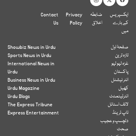
ایکسپریس
ضابطہ
Privacy
Contact
کے بارے
اخلاق
Policy
Us
میں
صفحۂ اول
Showbiz News in Urdu
تازہ ترین
Sports News in Urdu
غزہ لہو لہو
International News in
پاکستان
Urdu
انٹر نیشنل
Business News in Urdu
کھیل
Urdu Magazine
انٹرٹینمنٹ
Urdu Blogs
لائف اسٹائل
The Express Tribune
ٹاپ ٹرینڈ
Express Entertainment
دلچسپ و عجیب
صحت