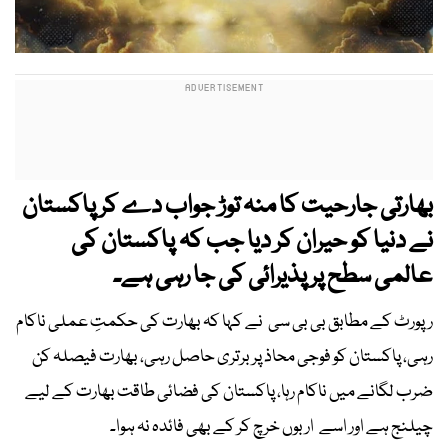
بھارتی جارحیت کا منہ توڑ جواب دے کر پاکستان
نے دنیا کو حیران کر دیا جب کہ پاکستان کی
عالمی سطح پر پذیرائی کی جا رہی ہے۔
رپورٹ کے مطابق بی بی سی نے کہا کہ بھارت کی حکمتِ عملی ناکام
رہی، پاکستان کو فوجی محاذ پر برتری حاصل رہی، بھارت فیصلہ کن
ضرب لگانے میں ناکام رہا، پاکستان کی فضائی طاقت بھارت کے لیے
چیلنج ہے اور اسے اربوں خرچ کر کے بھی فائدہ نہ ہوا۔