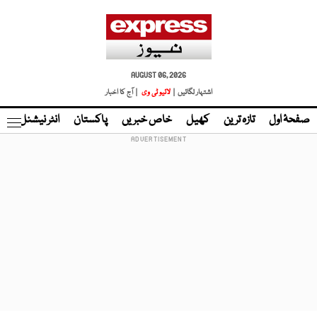
AUGUST 06, 2026
اشتہار لگائیں |
لائیو ٹی وی
| آج کا اخبار
صفحۂ اول
تازہ ترین
کھیل
خاص خبریں
پاکستان
انٹر نیشنل
ٹا