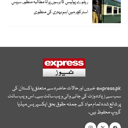
ریلوے پولیس کا برسوں پرانا مطالبہ منظور، سروس
اسٹرکچر میں اہم بہتری کی منظوری
express.pk
خبروں اور حالات حاضرہ سے متعلق پاکستان کی
سب سے زیادہ وزٹ کی جانے والی ویب سائٹ ہے۔ اس ویب سائٹ
پر شائع شدہ تمام مواد کے جملہ حقوق بحق ایکسپریس میڈیا
گروپ محفوظ ہیں۔