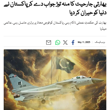
بھارتی جارحیت کا منہ توڑ جواب دے کر پاکستان نے
دنیا کو حیران کر دیا
بھارت کی حکمتِ عملی ناکام رہی، پاکستان کو فوجی محاذ پر برتری حاصل رہی، عالمی
میڈیا
ویب ڈیسک
May 11, 2025