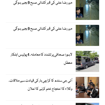
میر رضا علی کی قبر کشائی صبح 9 بجے ہوگی
میر رضا علی کی قبر کشائی صبح 9 بجے ہوگی
لاہور؛ صحافی پر تشدد کا معاملہ، 4 پولیس اہلکار
معطل
آئی جی سندھ کا کراچی بار کی قیادت سے ملاقات،
وکلاء کا احتجاج ختم کرنے کا اعلان