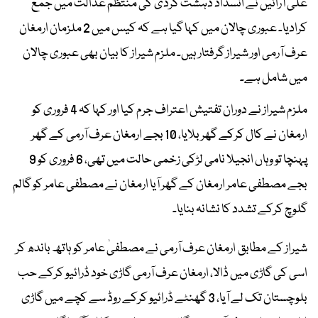
علی آرائیں نے انسداد دہشت گردی کی منتظم عدالت میں جمع
کرادیا۔ عبوری چالان میں کہا گیا ہے کہ کیس میں 2 ملزمان ارمغان
عرف آرمی اور شیراز گرفتار ہیں۔ ملزم شیراز کا بیان بھی عبوری چالان
میں شامل ہے۔
ملزم شیراز نے دوران تفتیش اعتراف جرم کیا اور کہا کہ 4 فروری کو
ارمغان نے کال کرکے گھر بلایا، 10 بجے ارمغان عرف آرمی کے گھر
پہنچا تو وہاں انجیلا نامی لڑکی زخمی حالت میں تھی، 6 فروری کو 9
بجے مصطفی عامر ارمغان کے گھر آیا ارمغان نے مصطفی عامر کو گالم
گلوچ کرکے تشدد کا نشانہ بنایا۔
شیراز کے مطابق ارمغان عرف آرمی نے مصطفیٰ عامر کو ہاتھ باندھ کر
اسی کی گاڑی میں ڈالا، ارمغان عرف آرمی گاڑی خود ڈرائیو کرکے حب
بلوچستان تک لے آیا، 3 گھنٹے ڈرائیو کرکے روڈ سے کچے میں گاڑی