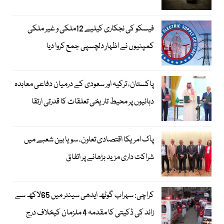
فیسکو کی نجکاری کیلیے 12ملکی و غیر ملکی
کمپنیوں نے اظہارِ دلچسپی جمع کروا دیا
پاکستان، ترکیہ اور سعودی کے درمیان دفاعی معاہدہ
دہائیوں پر محیط تاریخی تعلقات کا قدرتی ارتقا
پاک امریکا اقتصادی تعاون، سویا بین شعبے میں
شراکت داری مزید بڑھانے پر اتفاق
کراچی: سہراب گوٹھ ایدھی سینٹر میں 65لاکھ سے
زائد کی ڈکیتی کا مقدمہ 4 ملزمان کیخلاف درج