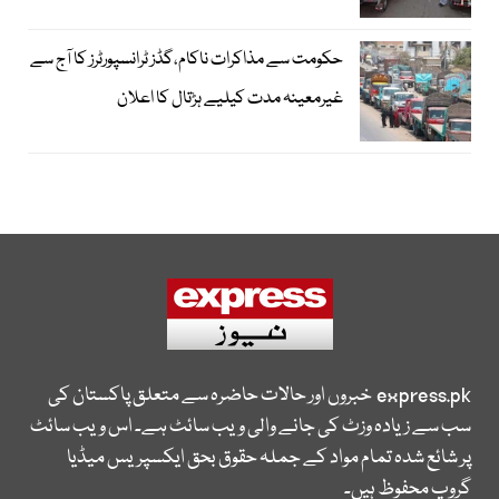
حکومت سے مذاکرات ناکام،گڈز ٹرانسپورٹرز کا آج سے
غیرمعینہ مدت کیلیے ہڑتال کا اعلان
express.pk
خبروں اور حالات حاضرہ سے متعلق پاکستان کی
سب سے زیادہ وزٹ کی جانے والی ویب سائٹ ہے۔ اس ویب سائٹ
پر شائع شدہ تمام مواد کے جملہ حقوق بحق ایکسپریس میڈیا
گروپ محفوظ ہیں۔