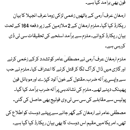
فون بھی برآمد کیا ہے۔
ارمغان عرف آرمی کے ہاتھوں زخمی لڑکی زوما عرف انجیلا کا بیان
ریکارڈ کیا گیا۔ ملزم ارمغان کے 2 ملازمین کے زیر دفعہ 164 کے تحت
بیان ریکارڈ کروائے۔ ملزم سے برآمد اسلحے کی تحقیقات سی ٹی ڈی
کررہی ہے۔
ملزم ارمغان عرف آرمی نے مصطفیٰ عامر کو تشدد کرکے زخمی کرنے
اور گاڑی میں ڈال کر آگ لگا کر قتل کرنے کا اعتراف کیا۔ ملزم نے حب
سے واپسی پر آلہ ضرب، مقتول کے خون آلود کپڑے اور موبائل فون
پھینک دیئے تھے۔ ملزم کی نشاندہی پر آلہ ضرب برآمد کیا گیا۔
پولیس سے مقابلے کی سی سی ٹی وی فوٹیج بھی حاصل کی گئی۔
مصطفی عامر نے ارمغان کے گھر جانے سے پہلے دوست کو اطلاع کی
تھی۔ امریکا میں مقیم اس دوست کا بھی بیان ریکارڈ کیا گیا ہے۔