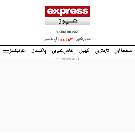
AUGUST 08, 2026
اشتہار لگائیں |
لائیو ٹی وی
| آج کا اخبار
صفحۂ اول
تازہ ترین
کھیل
خاص خبریں
پاکستان
انٹر نیشنل
ٹا