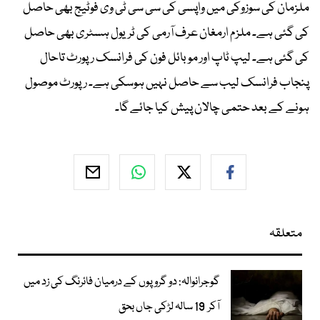
ملزمان کی سوزوکی میں واپسی کی سی سی ٹی وی فوٹیج بھی حاصل
کی گئی ہے۔ ملزم ارمغان عرف آرمی کی ٹریول ہسٹری بھی حاصل
کی گئی ہے۔ لیپ ٹاپ اور موبائل فون کی فرانسک رپورٹ تاحال
پنجاب فرانسک لیب سے حاصل نہیں ہوسکی ہے۔ رپورٹ موصول
ہونے کے بعد حتمی چالان پیش کیا جائے گا۔
متعلقہ
گوجرانوالہ: دو گروپوں کے درمیان فائرنگ کی زد میں
آکر 19 سالہ لڑکی جاں بحق