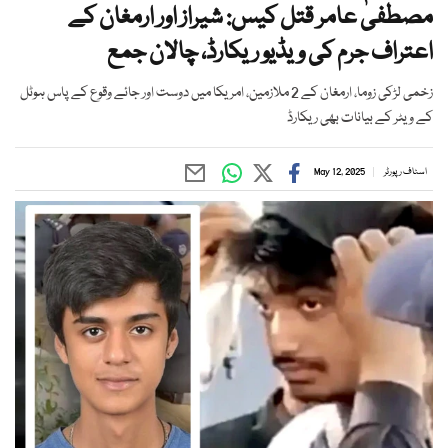
مصطفیٰ عامر قتل کیس: شیراز اور ارمغان کے
اعتراف جرم کی ویڈیو ریکارڈ، چالان جمع
زخمی لڑکی زوما، ارمغان کے 2 ملازمین، امریکا میں دوست اور جائے وقوع کے پاس ہوٹل
کے ویٹر کے بیانات بھی ریکارڈ
اسٹاف رپورٹر
May 12, 2025