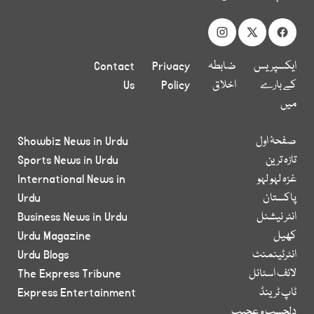
ایکسپریس
ضابطہ
Privacy
Contact
کے بارے
اخلاق
Policy
Us
میں
صفحۂ اول
Showbiz News in Urdu
تازہ ترین
Sports News in Urdu
غزہ لہو لہو
International News in
پاکستان
Urdu
انٹر نیشنل
Business News in Urdu
کھیل
Urdu Magazine
انٹرٹینمنٹ
Urdu Blogs
لائف اسٹائل
The Express Tribune
ٹاپ ٹرینڈ
Express Entertainment
دلچسپ و عجیب