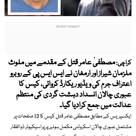
مصطفیٰ عامر قتل کے مقدمے میں ملوث
کراچی:
ملزمان شیراز اور ارمغان نے ایس ایس پی کے روبرو
اعتراف جرم کی ویڈیو ریکارڈ کروائی، کیس کا
عبوری چالان انسداد دہشت گردی کی منتظم
عدالت میں جمع کرادیا گیا۔
ایکسپریس کے مطابق مصطفی عامر قتل کیس کا 13 صفحات پر
مشتمل عبوری چالان اسکروٹنی مکمل ہونے پر پراسیکیوٹر ذوالفقار