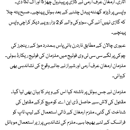
اتاری، ارمغان عرف آرمی نے گاڑی پر پیٹرول چھڑکا اور آگ لگا دی۔
واپسی پر ڈیڑھ گھنٹہ پیدل چلنے کے بعد ہوٹل پہنچے۔ صبح پتہ چلا
کہ گاڑی نہیں آئے گی، سوزوکی والے کو 2 ہزار روپے دیکر کراچی واپس
پہنچے۔
عبوری چالان کے مطابق ناردرن بائی پاس ہمدرد موڑ کے رینجرز کی
چوکی پر لگے سی سی ٹی وی فوٹیج میں ملزمان کی فوٹیج ریکارڈ ہوئی۔
ملزمان ارمغان عرف آرمی اور شیراز نے جائے وقوع کی نشاندہی بھی
کروائی۔
ملزمان نے جس ہوٹل پر ناشتہ کیا اس کے ویٹر کا بیان بھی لیا گیا۔
مقتول کی لاش سے حاصل ڈی این اے کو میچ کرکے مقتول کی
شناخت کی گئی۔ ملزم ارمغان کے ذاتی استعمال کے لیپ ٹاپ کو
فرانسک کے لئے بھیجا ہے۔ ملزم کی نشاندہی پر زیر استعمال موبائل