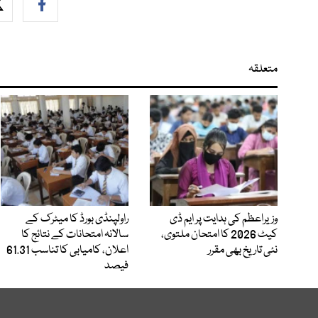
متعلقہ
وزیراعظم کی ہدایت پر ایم ڈی
راولپنڈی بورڈ کا میٹرک کے
کیٹ 2026 کا امتحان ملتوی،
سالانہ امتحانات کے نتائج کا
نئی تاریخ بھی مقرر
اعلان، کامیابی کا تناسب 61.31
فیصد