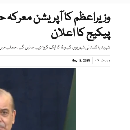
وزیراعظم کا آپریشن معرکہ 
پیکیج کا اعلان
شہید پاکستانی شہریوں کے ورثا کا ایک کروڑ دیے جائیں گے، حملے 
ویب ڈیسک
May 12, 2025