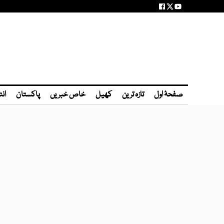
صفحۂ اول
تازہ ترین
کھیل
خاص خبریں
پاکستان
انٹ