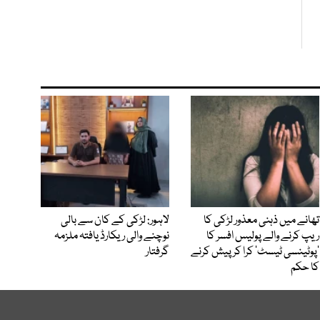
تھانے میں ذہنی معذور لڑکی کا
لاہور: لڑکی کے کان سے بالی
ریپ کرنے والے پولیس افسر کا
نوچنے والی ریکارڈ یافتہ ملزمہ
’پوٹینسی ٹیسٹ‘ کرا کر پیش کرنے
گرفتار
کا حکم