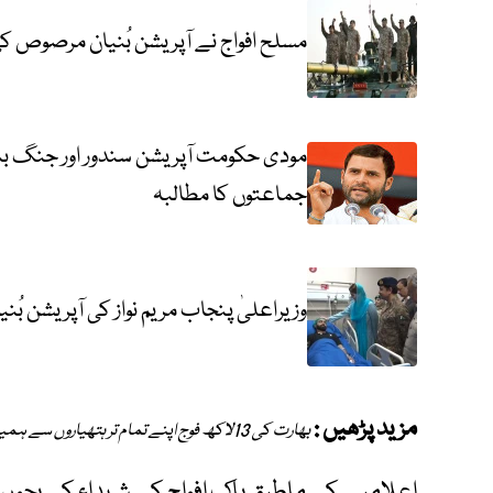
مسلح افواج نے آپریشن بُنیان مرصوص ک
مودی حکومت آپریشن سندور اور جنگ ب
جماعتوں کا مطالبہ
وزیراعلیٰ پنجاب مریم نواز کی آپریشن 
مزید پڑھیں :
بھارت کی 13لاکھ فوج اپنے تمام تر ہتھیاروں سے ہمیں ڈرا دھمکا نہیں سکتی، آرمی چیف
اعلامیے کے ماطبق پاک افواج کے شہداء کے بچوں