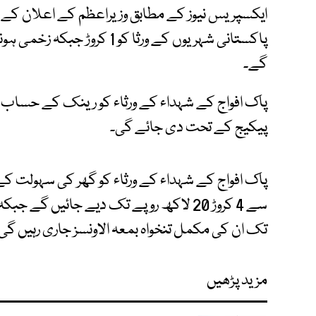
ایکسپریس نیوز کے مطابق وزیراعظم کے اعلان کے 
گے۔
پیکیج کے تحت دی جائے گی۔
سے 4 کروڑ 20 لاکھ روپے تک دیے جائیں گے
تک ان کی مکمل تنخواہ بمعہ الاونسز جاری رہیں گی
مزید پڑھیں