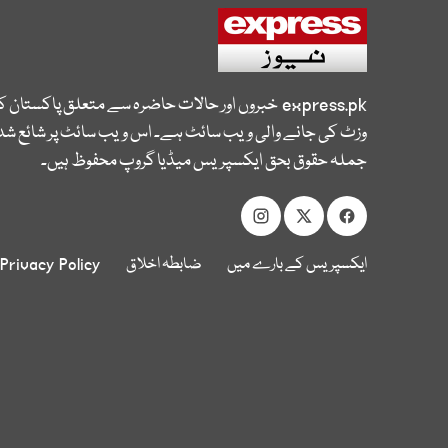
express.pk
خبروں اور حالات حاضرہ سے متعلق پاکستان 
وزٹ کی جانے والی ویب سائٹ ہے۔ اس ویب سائٹ پر شائع شدہ
جملہ حقوق بحق ایکسپریس میڈیا گروپ محفوظ ہیں۔
ایکسپریس کے بارے میں
ضابطہ اخلاق
Privacy Policy