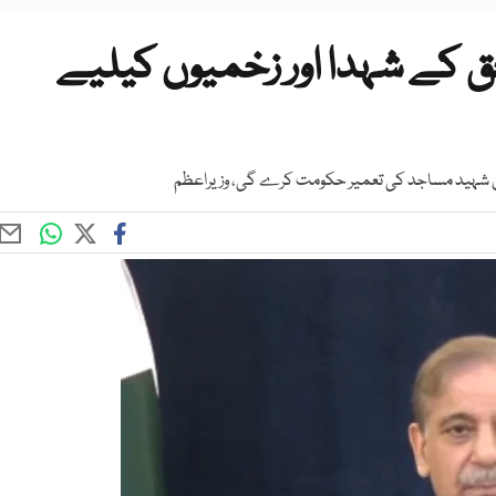
حق کے شہدا اور زخمیوں کیلیے
میں شہید مساجد کی تعمیر حکومت کرے گی، وزیراعظم