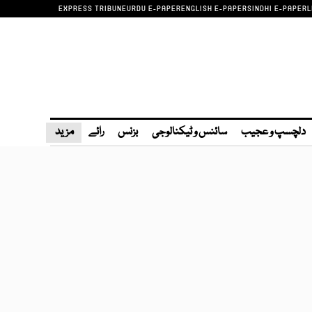
EXPRESS TRIBUNE
URDU E-PAPER
ENGLISH E-PAPER
SINDHI E-PAPER
L
دلچسپ و عجیب
سائنس و ٹیکنالوجی
بزنس
رائے
مزید