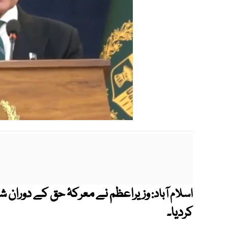
وزیراعظم نے معرکۂ حق کے دوران ش
اسلام آباد:
کردیا۔