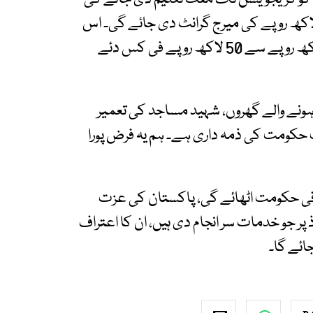
ہ ہر شہید کی ایک بیٹی کی شادی کے لئے 10 لاکھ روپے کی میرج گرانٹ دی جائے گی۔ اس
کے علاوہ پاک افواج کے زخمی ہونے والوں کو 20 لاکھ روپے سے 50 لاکھ روپے فی کس دئے
 ہونے والے گھروں، شہید مساجد کی تعمیر
کومت کی ذمہ داری ہے۔ ہم یہ فرض پورا
اقی حکومت اٹھائے گی، پاکستان کی عزت
جو خدمات سر انجام دی ہیں، ان کا اعتراف
جائے گا۔