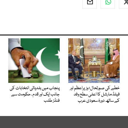
خطے کی صورتحال؛ وزیراعظم اور
پنجاب میں بلدیاتی انتخابات کی
فیلڈ مارشل کا اعلیٰ سطح وفد
جانب ایک اور قدم، حکومت سے
کے ساتھ دورۂ سعودی عرب
فنڈز طلب