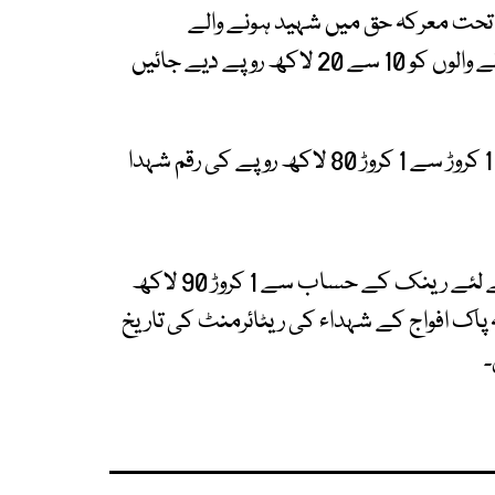
تحت معرکہ حق میں شہید ہونے والے
پاکستانی شہریوں کے ورثا کو 1 کروڑ جبکہ زخمی ہونے والوں کو 10 سے 20 لاکھ روپے دیے جائیں
پاک افواج کے شہداء کے ورثاء کو رینک کے حساب 1 کروڑ سے 1 کروڑ 80 لاکھ روپے کی رقم شہدا
پاک افواج کے شہداء کے ورثاء کو گھر کی سہولت کے لئے رینک کے حساب سے 1 کروڑ 90 لاکھ
 جبکہ پاک افواج کے شہداء کی ریٹائرمنٹ کی تاریخ
۔