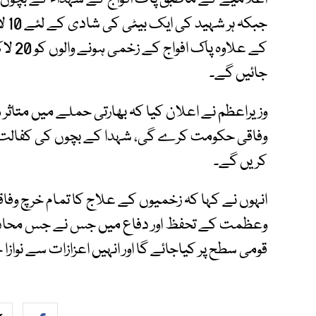
جبک
جائیں گے۔
وزیراعظم نے اعلان کیا کہ بھارتی حملے میں متاثر
وفاقی حکومت کرے گی، شہدا کے بچوں کی کفالت ح
کریں گے۔
انہوں نے کہا کہ زخمیوں کے علاج کا تمام خرچ وف
وعظمت کے تحفظ اور دفاع میں جس نے جس محاذ پر 
قومی سطح پر کیاجائے گا اور انہیں اعزازات سے نوازا 