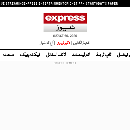
IVE STREAMING
EXPRESS ENTERTAINMENT
CRICKET PAKISTAN
TODAY'S PAPER
AUGUST 06, 2026
اشتہار لگائیں |
لائیو ٹی وی
| آج کا اخبار
ر نیشنل
ٹاپ ٹرینڈ
انٹرٹینمنٹ
لائف اسٹائل
فیکٹ چیک
صحت