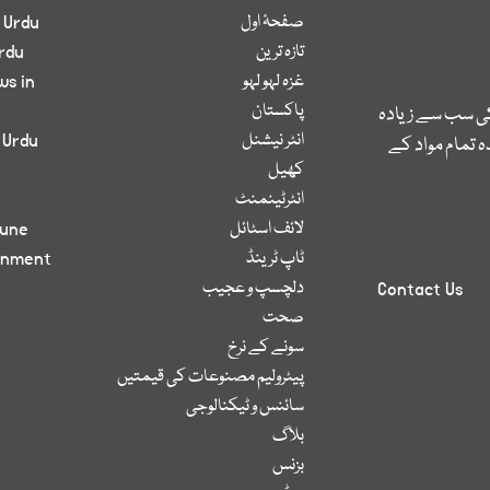
صفحۂ اول
 Urdu
تازہ ترین
rdu
غزہ لہو لہو
ws in
پاکستان
کی سب سے زیادہ
انٹر نیشنل
 Urdu
 تمام مواد کے
کھیل
انٹرٹینمنٹ
لائف اسٹائل
bune
ٹاپ ٹرینڈ
inment
دلچسپ و عجیب
Contact Us
صحت
سونے کے نرخ
پیٹرولیم مصنوعات کی قیمتیں
سائنس و ٹیکنالوجی
بلاگ
بزنس