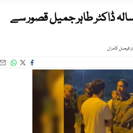
ہور سے اغوا ہونے والے 64 سالہ ڈاکٹر طاہر جمیل قصور سے
شنز فیصل کامران