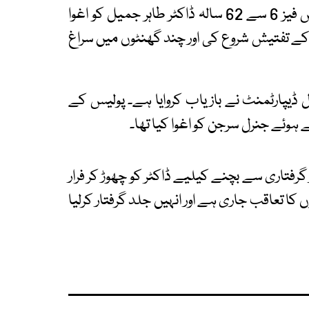
ایکسپریس نیوز کے مطابق لاہور کے علاقے ڈیفنس فیز 6 سے 62 سالہ ڈاکٹر طاہر جمیل کو اغوا
 کے تفتیش شروع کی اور چند گھنٹوں میں سراغ
ل ڈیپارٹمنٹ نے بازیاب کروایا ہے۔ پولیس کے
ہوئے جنرل سرجن کو اغوا کیا تھا۔
گرفتاری سے بچنے کیلیے ڈاکٹر کو چھوڑ کر فرار
 کا تعاقب جاری ہے اور انہیں جلد گرفتار کرلیا