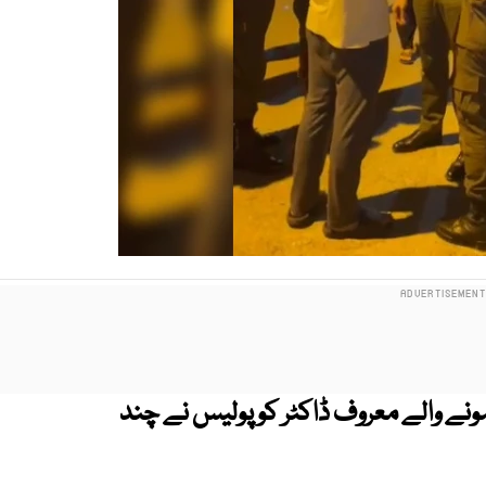
ڈیفنس فیز 6 سے اغوا ہونے والے معروف ڈاکٹر کو پولیس نے چند