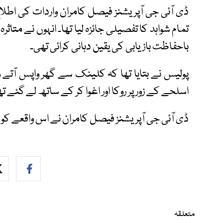
ڈی آئی جی آپریشنز فیصل کامران واردات کی اطلاع
تمام شواہد کا تفصیلی جائزہ لیا تھا۔ انہوں نے مت
باحفاظت بازیابی کی یقین دہانی کرائی تھی۔
پولیس نے بتایا تھا کہ کلینک سے گھر واپس آتے و
اسلحے کے زور پر روکا اور اغوا کر کے ساتھ لے گئے ت
ڈی آئی جی آپریشنز فیصل کامران نے اس واقعے کو ریڈ 
متعلقہ