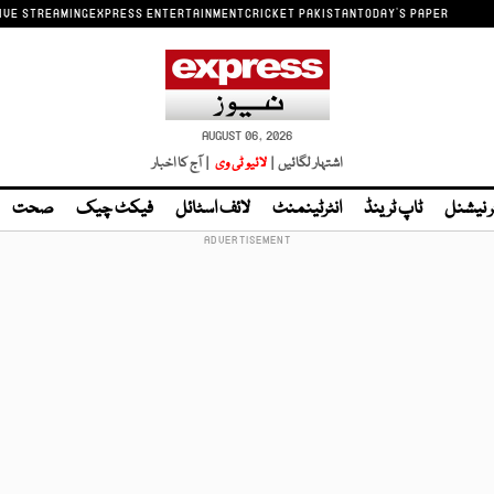
IVE STREAMING
EXPRESS ENTERTAINMENT
CRICKET PAKISTAN
TODAY'S PAPER
AUGUST 06, 2026
اشتہار لگائیں |
لائیو ٹی وی
| آج کا اخبار
ر نیشنل
ٹاپ ٹرینڈ
انٹرٹینمنٹ
لائف اسٹائل
فیکٹ چیک
صحت