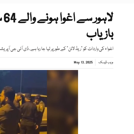
لا
بازیاب
اغواء کی واردات کو "ریڈ لائن" کے طور پر لیا جا رہا ہے، ڈی آئی جی آپری
ویب ڈیسک
May 13, 2025