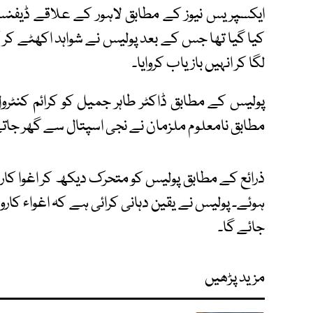
کیا گیا تھا جس کے بعد پولیس نے شواہد اکھٹے کر
لگا کر انہیں بازیاب کروایا۔
پولیس کے مطابق ڈاکٹر طاہر جمیل کو کرائم کنٹرو
مطابق نامعلوم ملزمان نے نجی اسپتال سے گھر جاتے 
ذرائع کے مطابق پولیس کو متحرک دیکھ کر اغوا کار 
ہوئے۔ پولیس نے یقین دہانی کرائی ہے کہ اغواء کاروں
جائے گا۔
مزید پڑھیں