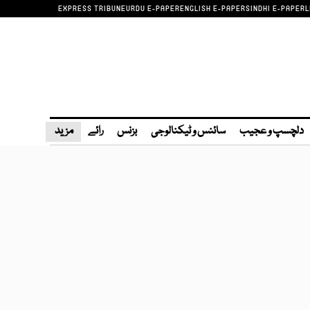
EXPRESS TRIBUNE
URDU E-PAPER
ENGLISH E-PAPER
SINDHI E-PAPER
L
دلچسپ و عجیب
سائنس و ٹیکنالوجی
بزنس
رائے
مزید