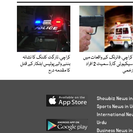
کراچی، فائرنگ کے واقعات میں
کراچی، ٹارگٹ کلنگ کا نشانہ
سیکیورٹی گارڈ سمیت 2 افراد
بننے والے پولیس اہلکار کے قتل
زخمی
کا مقدمہ درج
Showbiz News in
Sports News in U
International Ne
Urdu
Business News in