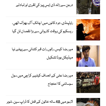
درجن سے زائد ڈی ایس پیز کی تقرری اور تبادلے
راولپنڈی، دو دکانوں میں اچانک آگ بھڑک اٹھی،
ریسکیو کی بروقت کارروائی سے بڑا نقصان ٹل گیا
میر رضا کیس، راتوں رات قبر کشائی سے پہلے نیا
میڈیکل بورڈ تشکیل
میر رضا علی کے انصاف کیلیے کراچی میں سول
سوسائٹی کا احتجاج
لاہور میں 40 سالہ خاتون کے قتل کا ڈراپ سین، شوہر