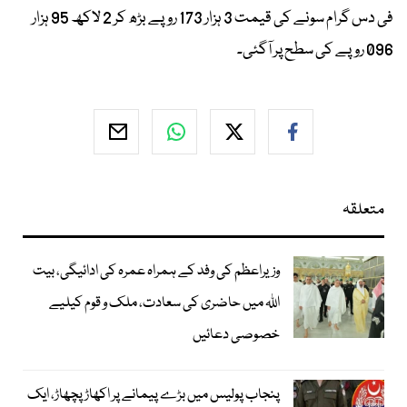
فی دس گرام سونے کی قیمت 3 ہزار 173 روپے بڑھ کر 2 لاکھ 95 ہزار
096 روپے کی سطح پر آگئی۔
متعلقہ
وزیراعظم کی وفد کے ہمراہ عمرہ کی ادائیگی، بیت
اللہ میں حاضری کی سعادت، ملک و قوم کیلیے
خصوصی دعائیں
پنجاب پولیس میں بڑے پیمانے پر اکھاڑ پچھاڑ، ایک