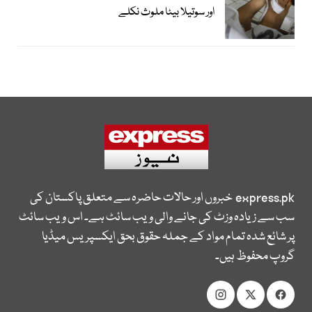
اور سوتیلا بیٹا ملوث نکلے
express.pk
خبروں اور حالات حاضرہ سے متعلق پاکستان کی
سب سے زیادہ وزٹ کی جانے والی ویب سائٹ ہے۔ اس ویب سائٹ
پر شائع شدہ تمام مواد کے جملہ حقوق بحق ایکسپریس میڈیا
گروپ محفوظ ہیں۔