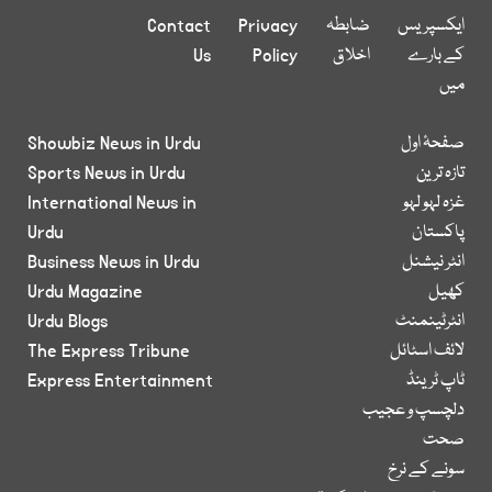
ایکسپریس
ضابطہ
Privacy
Contact
کے بارے
اخلاق
Policy
Us
میں
صفحۂ اول
Showbiz News in Urdu
تازہ ترین
Sports News in Urdu
غزہ لہو لہو
International News in
پاکستان
Urdu
انٹر نیشنل
Business News in Urdu
کھیل
Urdu Magazine
انٹرٹینمنٹ
Urdu Blogs
لائف اسٹائل
The Express Tribune
ٹاپ ٹرینڈ
Express Entertainment
دلچسپ و عجیب
صحت
سونے کے نرخ