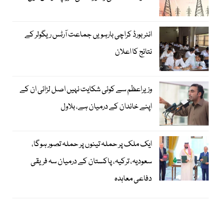
انٹر بورڈ کراچی بارہویں جماعت آرٹس ریگولر کے
نتائج کا اعلان
وزیراعظم سے کوئی شکایت نہیں اصل لڑائی ان کے
اپنے خاندان کے درمیان ہے، بلاول
ایک ملک پر حملہ تینوں پر حملہ تصور ہوگا،
سعودیہ، ترکیہ، پاکستان کے درمیان سہ فریقی
دفاعی معاہدہ