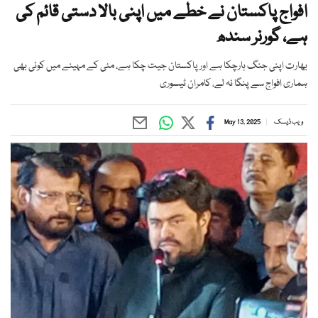
افواج پاکستان نے خطے میں اپنی بالا دستی قائم کی
ہے، گورنر سندھ
بھارت اپنی جنگ ہارچکا ہے اور پاکستان جیت چکا ہے، مئی کے مہینے میں کوئی بھی
ہماری افواج سے پنگا نہ لے، کامران ٹیسوری
ویب ڈیسک
May 13, 2025