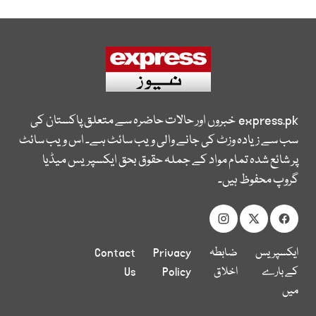
express.pk
خبروں اور حالات حاضرہ سے متعلق پاکستان کی
سب سے زیادہ وزٹ کی جانے والی ویب سائٹ ہے۔ اس ویب سائٹ
پر شائع شدہ تمام مواد کے جملہ حقوق بحق ایکسپریس میڈیا
گروپ محفوظ ہیں۔
ایکسپریس
ضابطہ
Privacy
Contact
کے بارے
اخلاق
Policy
Us
میں