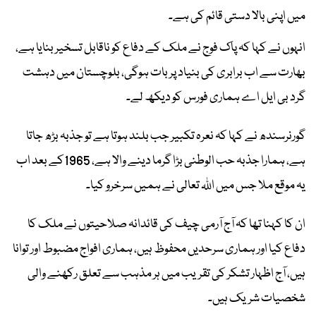
میں اپنی بالا دستی قائم کی ہے۔
انہوں نے کہا کہ پاک فوج نے ملک کے دفاع کو ناقابل تسخیر بنایا ہے،
بھارت سے اب برابری کی بنیاد پر بات ہوگی، بلوچستان میں دہشت
گرد بی ایل اے ہماری فورس کو دیکھ لے۔
گورنرسندھ نے کہا کہ نعرہ تکبیر جب بلند ہوتا ہے تو جذبہ بڑھ جاتا
ہے، ہمارا جذبہ حب الوطنی بڑا گرما دینے والا ہے، 1965کے بعد اب
یہ موقع ملا جس میں اللہ تعالی نے ہمیں سرخرو کیا۔
ان کا کہنا تھا کہ آج آرمی چیف کی قائدانہ صلاحیتوں نے ملک کا
دفاع کیا اور ہماری سرحدیں محفوظ ہیں، ہماری افواج مضبوط اور توانا
ہیں، آج اظہار تشکر کی تقریب میں ہر مذہب سے تعلق رکھنے والی
شخصیات شریک ہیں۔