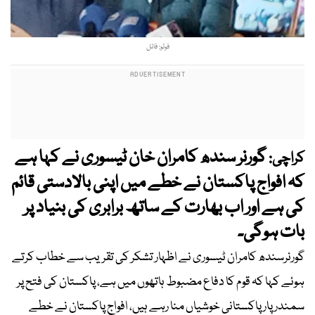
فوٹو: فائل
گورنر سندھ کامران خان ٹیسوری نے کہا ہے
کراچی:
کہ افواج پاکستان نے خطے میں اپنی بالادستی قائم
کی ہے اور اب بھارت کے ساتھ برابری کی بنیاد پر
بات ہوگی۔
گورنرسندھ کامران ٹیسوری نے اظہار تشکر کی تقریب سے خطاب کرتے
ہوئے کہا کہ قوم کا دفاع مضبوط ہاتھوں میں ہے، پاکستان کی فتح پر
سمندر پار پاکستانی خوشیاں منا رہے ہیں، افواج پاکستان نے خطے