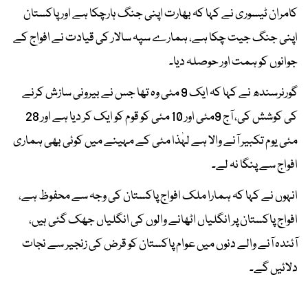
کامران ٹیسوری نے کہا کہ بھارت اپنی جنگ ہارچکا ہے اور پاکستان
اپنی جنگ جیت چکا ہے، ہمارے سپہ سالار کی قیادت نے افواج کے
جوانوں کو ہمت اور حوصلہ دیا۔
گورنرسندھ نے کہا کہ ایک 9 مئی وہ تھا جس نے بیرونی سازش کرنے
کی کوشش کی، آج 9مئی اور 10 مئی کو قوم کو ایک کر دیا ہے اور 28
مئی یوم تکبیر آنے والا ہے لہٰذا مئی کے مہینے میں کوئی بھی ہماری
افواج سے پنگا نہ لے۔
انہوں نے کہا کہ ہمارا ملک افواج پاکستان کی وجہ سے محفوظ ہے،
افواج پاکستان پر انگلیاں اٹھانے والوں کی انگلیاں جھک گئی ہیں،
آئندہ آنے والے دنوں میں عوام پاکستان کو قرض کی زنجیر سے نجات
دلائیں گے۔