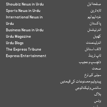
صفحۂ اول
Showbiz News in Urdu
تازہ ترین
Sports News in Urdu
غزہ لہو لہو
International News in
پاکستان
Urdu
انٹر نیشنل
Business News in Urdu
کھیل
Urdu Magazine
انٹرٹینمنٹ
Urdu Blogs
لائف اسٹائل
The Express Tribune
ٹاپ ٹرینڈ
Express Entertainment
دلچسپ و عجیب
صحت
سونے کے نرخ
پیٹرولیم مصنوعات کی قیمتیں
سائنس و ٹیکنالوجی
بلاگ
بزنس