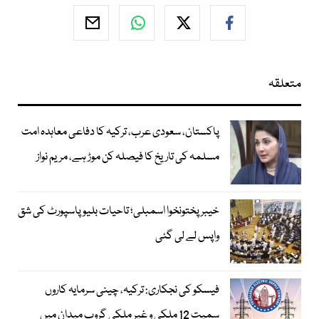
متعلقہ
پاکستان، سعودی عرب، ترکیہ کا دفاعی معاہدہ امت
مسلمہ کی تاریخ کا فیصلہ کن موڑ ہے، مریم نواز
خیبرپختونخوا اسمبلی؛ تاحیات بلیو پاسپورٹ کی شق
واپس لے لی گئی
فیسکو کی نجکاری: ترکیہ، چینی سرمایہ کاروں
سمیت 12 ملکی و غیر ملکی گروپ میدان میں