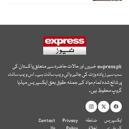
express.pk
خبروں اور حالات حاضرہ سے متعلق پاکستان کی
سب سے زیادہ وزٹ کی جانے والی ویب سائٹ ہے۔ اس ویب سائٹ
پر شائع شدہ تمام مواد کے جملہ حقوق بحق ایکسپریس میڈیا
گروپ محفوظ ہیں۔
ایکسپریس
ضابطہ
Privacy
Contact
کے بارے
اخلاق
Policy
Us