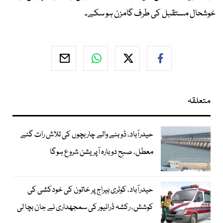
خوشحال مستقبل کی طرف گامزن ہو سکے۔
متعلقہ
حیدرآباد، ڈوبنے والے چار بچوں کی تلاش رات گئے
معطل، صبح دوبارہ آپریشن شروع ہوگا
حیدرآباد، کوٹری بیراج پر خاتون کی خودکشی کی
کوشش، رکشہ ڈرائیور کی سمجھداری نے جان بچا لی