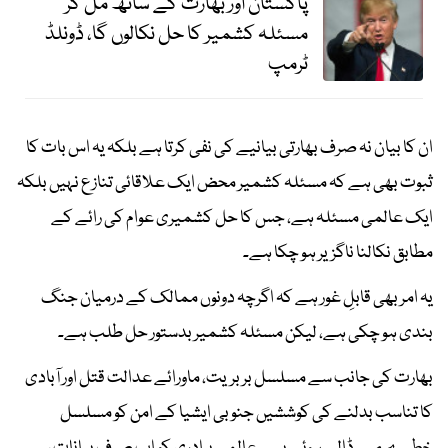
پاکستان اور بھارت کے ساتھ مل کر
مسئلہ کشمیر کا حل نکالوں گا، ڈونلڈ
ٹرمپ
ان کا بیان نہ صرف بھارتی بیانیے کی نفی کرتا ہے بلکہ یہ اس بات کا
ثبوت بھی ہے کہ مسئلہ کشمیر محض ایک علاقائی تنازع نہیں بلکہ
ایک عالمی مسئلہ ہے، جس کا حل کشمیری عوام کی رائے کے
مطابق نکالنا ناگزیر ہو چکا ہے۔
یہ امر بھی قابلِ غور ہے کہ اگرچہ دونوں ممالک کے درمیان جنگ
بندی ہو چکی ہے، لیکن مسئلہ کشمیر بدستور حل طلب ہے۔
بھارت کی جانب سے مسلسل بربریت، ماورائے عدالت قتل اور آبادی
کا تناسب بدلنے کی کوششیں جنوبی ایشیا کے امن کو مسلسل