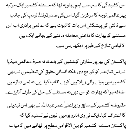
اس کشیدگی کا سب سے اہم پہلو یہ تھا کہ مسئلہ کشمیر ایک مرتبہ
پھر عالمی توجہ کا مرکز بن گیا۔ امریکی صدر ڈونلڈ ٹرمپ کی جانب
سے ثالثی کی پیشکش اس بات کا ثبوت ہے کہ عالمی برادری اب اس
مسئلے کو بھارت کا داخلی معاملہ ماننے کے بجائے ایک بین
الاقوامی تنازع کے طور پر دیکھ رہی ہے۔
پاکستان کی بھرپور سفارتی کوششوں کے باعث نہ صرف عالمی میڈیا
نے اس تنازعے کو کوریج دی بلکہ انسانی حقوق کی تنظیموں نے بھی
کشمیر میں ہونے والی زیادتیوں کو بے نقاب کیا۔ یوں عالمی دباؤ میں
اضافہ ہوا کہ بھارت کو اس دیرینہ مسئلے کے حل کی طرف آنا پڑے۔
مقبوضہ کشمیر کے سابق وزیراعلیٰ عمر عبداللہ نے بھی اس تبدیلی
کا اعتراف کیا۔ ایک ٹی وی انٹرویو میں انہوں نے تسلیم کیا کہ
پاکستان مسئلہ کشمیر کو بین الاقوامی سطح پر اٹھانے میں کامیاب