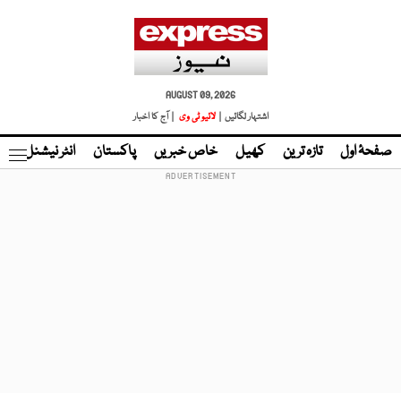
AUGUST 09, 2026
اشتہار لگائیں |
لائیو ٹی وی
| آج کا اخبار
صفحۂ اول
تازہ ترین
کھیل
خاص خبریں
پاکستان
انٹر نیشنل
ٹا