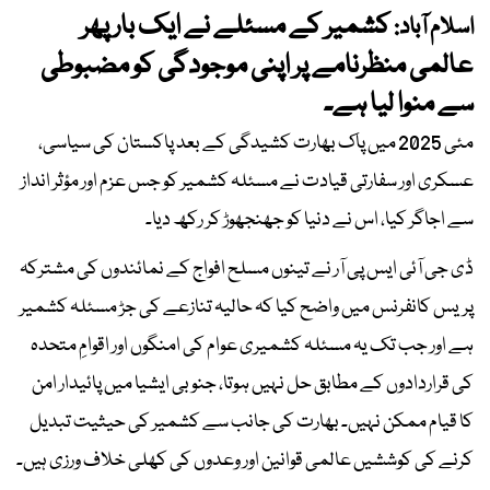
کشمیر کے مسئلے نے ایک بار پھر
اسلام آباد:
عالمی منظرنامے پر اپنی موجودگی کو مضبوطی
سے منوا لیا ہے۔
مئی 2025 میں پاک بھارت کشیدگی کے بعد پاکستان کی سیاسی،
عسکری اور سفارتی قیادت نے مسئلہ کشمیر کو جس عزم اور مؤثر انداز
سے اجاگر کیا، اس نے دنیا کو جھنجھوڑ کر رکھ دیا۔
ڈی جی آئی ایس پی آر نے تینوں مسلح افواج کے نمائندوں کی مشترکہ
پریس کانفرنس میں واضح کیا کہ حالیہ تنازعے کی جڑ مسئلہ کشمیر
ہے اور جب تک یہ مسئلہ کشمیری عوام کی امنگوں اور اقوامِ متحدہ
کی قراردادوں کے مطابق حل نہیں ہوتا، جنوبی ایشیا میں پائیدار امن
کا قیام ممکن نہیں۔ بھارت کی جانب سے کشمیر کی حیثیت تبدیل
کرنے کی کوششیں عالمی قوانین اور وعدوں کی کھلی خلاف ورزی ہیں۔