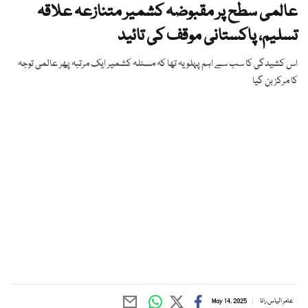
عالمی سطح پر مقبوضہ کشمیر متنازعہ علاقہ
تسلیم، پاکستانی موقف کی تائید
اس کشیدگی کا سب سے اہم پہلو یہ تھا کہ مسئلہ کشمیر ایک مرتبہ پھر عالمی توجہ
کا مرکز بن گیا
عامر الیاس رانا
May 14, 2025