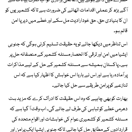
خطرے میں ڈالے ہوئے ہیں۔ عالمی برادری کو اب صرف بیانات سے
آگے بڑھ کر عملی اقدامات اٹھانے کی ضرورت ہے تاکہ کشمیریوں کو
ان کا بنیادی حق، حق خودارادیت مل سکے اور خطے میں دیرپا امن
قائم ہو۔
اس تناظر میں دیکھا جائے تو یہ حقیقت تسلیم کرنی ہوگی کہ جنوبی
ایشیا میں امن اور ترقی کا انحصار مسئلہ کشمیر کے منصفانہ حل پر
ہے۔ پاکستان ہمیشہ سے مسئلہ کشمیر کے حل کے لیے مذاکرات
پر آمادہ رہا ہے اور اس نے بارہا اس خواہش کا اظہار کیا ہے کہ اس
تنازعے کو پرامن طریقے سے حل کیا جائے۔
بھارت کو بھی چاہیے کہ وہ اس حقیقت کا ادراک کرے کہ مزید ہٹ
دھرمی خطے کو تباہی کی طرف لے جائے گی۔ اب وقت آ گیا ہے کہ
مسئلہ کشمیر کو کشمیری عوام کی خواہشات اور اقوامِ متحدہ کی
قراردادوں کے مطابق حل کیا جائے، تاکہ جنوبی ایشیا ایک پرامن اور