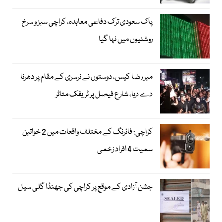
پاک سعودی ترک دفاعی معاہدہ، کراچی سبز و سرخ
روشنیوں میں نہا گیا
میر رضا کیس، دوستوں نے نرسری کے مقام پر دھرنا
دے دیا، شارع فیصل پر ٹریفک متاثر
کراچی: فائرنگ کے مختلف واقعات میں 2 خواتین
سمیت 4 افراد زخمی
جشن آزادی کے موقع پر کراچی کی جھنڈا گلی سیل