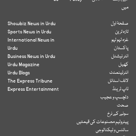
میں
صفحۂ اول
Showbiz News in Urdu
تازہ ترین
Sports News in Urdu
غزہ لہو لہو
International News in
پاکستان
Urdu
انٹر نیشنل
Business News in Urdu
کھیل
Urdu Magazine
انٹرٹینمنٹ
Urdu Blogs
لائف اسٹائل
The Express Tribune
ٹاپ ٹرینڈ
Express Entertainment
دلچسپ و عجیب
صحت
سونے کے نرخ
پیٹرولیم مصنوعات کی قیمتیں
سائنس و ٹیکنالوجی