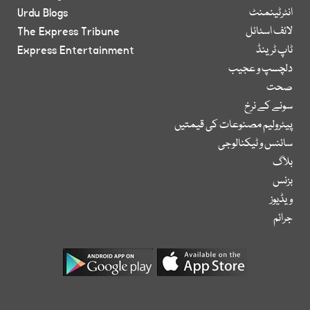
انٹرٹینمنٹ
Urdu Blogs
لائف اسٹائل
The Express Tribune
ٹاپ ٹرینڈ
Express Entertainment
دلچسپ و عجیب
صحت
سونے کے نرخ
پیٹرولیم مصنوعات کی قیمتیں
سائنس و ٹیکنالوجی
بلاگ
بزنس
ویڈیوز
جرائم