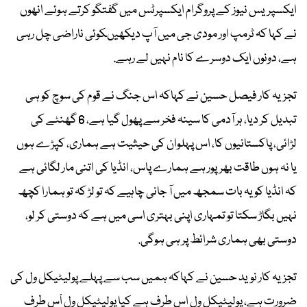
ایکسپریس نیوز کے پروگرام ایکسپرٹس میں گفتگو کرتے ہوئے انھوں
نے کہا کہ ٹرمپ اور مودی جی میں آپ دیکھیںکوئی ناراضی چل رہی
ہے، دونوں ایک دوسرے کا نام نہیں لے رہے.
تجزیہ کار فیصل حسین نے کہاکہ اس جنگ نے قوم کی سوچ کو ہی
تبدیل کر دیا، ہر آدمی کا سینہ فخر سے پھول گیا ہے، 6 گھنٹے کی
لڑائی، پاکستانیوں کا، اس پہلوان کی حیثیت ہے ہماری، کپڑے ہوں
یا نہ ہوں طاقت بھرپور ہے ہمارے پاس، انڈیا کی اتنی مار لگائی ہے
کہ انڈیا کو یہ بات سمجھ میں آ جانی چاہیے کہ تو لڑ کہ تو ہمارا کچھ
نہیں بگاڑ سکتا تو تمہاری اپنی بہتری اسی میں ہے کہ دوستی کر لو،
دوستی بھی ہماری شرائط پر ہی ہوگی.
تجزیہ کار نوید حسین نے کہاکہ ہمیں سب سے پہلے پولیٹیکل ول کی
ضرورت ہے، پولیٹیکل ول اِس طرف ہے کیا پولیٹیکل ول اْس طرف