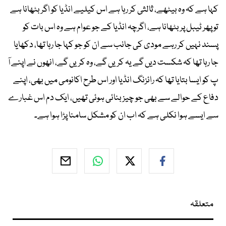
کہا ہے کہ وہ بیٹھے، ثالثی کر رہا ہے اس کیلیے انڈیا کو اگربٹھانا ہے
تو پھر ٹیبل پر بٹھانا ہے، اگرچہ انڈیا کے جو عوام ہے وہ اس بات کو
پسند نہیں کر رہے مودی کی جانب سے ان کو جو کہا جا رہا تھا، دکھایا
جا رہا تھا کہ شکست دیں گے یہ کریں گے، وہ کریں گے، انھوں نے اپنے آ
پ کو ایسا بتایا تھا کہ رائزنگ انڈیا اور اس طرح اکانومی میں بھی، اپنے
دفاع کے حوالے سے بھی جو چیز بنائی ہوئی تھیں، ایک دم اس غبارے
سے ایسے ہوا نکلی ہے کہ اب ان کو مشکل سامنا پڑا ہوا ہے۔
متعلقہ