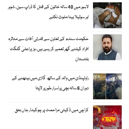
لاہور میں 40 سالہ خاتون کے قتل کا ڈراپ سین، شوہر
اور سوتیلا بیٹا ملوث نکلے
حکومت سندھ کے تعاون سے قدرتی آفات سے متاثرہ
افراد کیلئے گھر تعمیر کر رہے ہیں، وزیراعلیٰ گلگت
بلتستان
راولپنڈی میں والد کے ساتھ گاڑی میں بیٹھنے کے
دوران 6 سالہ بچی پراسرار طور پر لاپتا
کراچی میں ڈکیتی مزاحمت پر چوکیدار جاں بحق