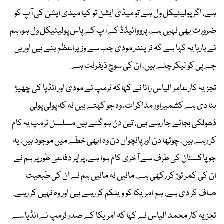
ہے، اگر پولیٹیکل ول ہے تو میڈی ایشن تو کیا میڈی ایشن کی آپ کو
ضرورت بھی نہیں ہے، پرووائیڈڈ کے آپ کے پاس پولیٹیکل ول ہو، ہم
نے بارہا یہ کہا ہے کہ نریندر مودی جب سے وزیراعظم بنے ہیں اور بی
جے پی کو لیکر چلے ہیں، ان کی سوچ ڈیفرنٹ ہے.
تجزیہ کار عامر الیاس رانا نے کہاکہ ٹرمپ نے مودی اور انڈیا کی چھیڑ
بنا دی ہے کشمیراور مذاکرات، وہ جو کہتے ہیں نہ کہ پولی پولی
ڈھولکی بجائے جا رہے ہیں، تین دن ہو گئے ہیں مسلسل ٹرمپ یہ کام
کر رہے ہیں، چوتھا دن اور پانچواں دن وہ ابھی خطے میں موجود ہیں، یہ
جو پاکستان کی طرف سے آخری کام ہوا ہے، پراپر دفاعی طور پر ہم نے
ان کی کمر توڑ کر رکھی ہے، مانیں نہ مانیں ہم نے ان کی طبعیت
صاف کر دی ہے، ہم امریکا کو ویلکم کر رہے ہیں اور وہ نہیں کر رہے.
تجزیہ کار محمد الیاس نے کہا کہ امریکا کے صدر ٹرمپ نے انڈیا سے