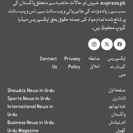
express.pk
خبروں اور حالات حاضرہ سے متعلق پاکستان کی
سب سے زیادہ وزٹ کی جانے والی ویب سائٹ ہے۔ اس ویب سائٹ
پر شائع شدہ تمام مواد کے جملہ حقوق بحق ایکسپریس میڈیا
گروپ محفوظ ہیں۔
ایکسپریس
ضابطہ
Privacy
Contact
کے بارے
اخلاق
Policy
Us
میں
صفحۂ اول
Showbiz News in Urdu
تازہ ترین
Sports News in Urdu
غزہ لہو لہو
International News in
پاکستان
Urdu
انٹر نیشنل
Business News in Urdu
کھیل
Urdu Magazine