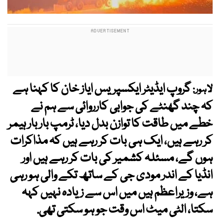
گروپ ایڈیٹر ایکسپریس ایاز خان کا کہنا ہے
لاہور:
کہ چند گھنٹے کی جوابی کارروائی سے ہم نے
خطے میں طاقت کا توازن بدل دیا، ٹرمپ بار بار ہیمر
کر رہے ہیں، ایک ہی بات کر رہے ہیں کہ مذاکرات
ہوں گے، مسئلہ کشمیر کی بات کر رہے ہیں اور
انڈیا کے اندر مودی جی کے ساتھ تکے والی ہو رہی
ہے، وزیراعظم ہیں میں اس سے زیادہ نہیں کہہ
سکتا، الٹی میٹ اس وقت جو ہو سکتی تھی.