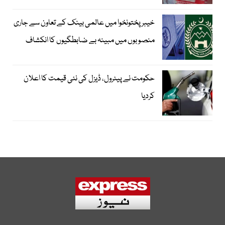
خیبرپختونخوا میں عالمی بینک کے تعاون سے جاری
منصوبوں میں مبینہ بے ضابطگیوں کا انکشاف
حکومت نے پیٹرول، ڈیزل کی نئی قیمت کا اعلان
کردیا