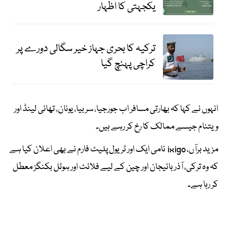
یکجہتی کا اظہار
ترکیہ کا بحری جہاز خیر سگالی دورے پر
کراچی پہنچ گیا
انہوں نے کہا کہ بھارتی مسافر اب جورجیا، سربیا، یونان، تھائی لینڈ اور
ویتنام جیسے ممالک کا رخ کر رہے ہیں۔
مزید برآں، ixigo نامی ایک اور ٹریول پلیٹ فارم نے بھی اعلان کیا ہے
کہ وہ ترکی، آذربائیجان اور چین کے لیے فلائٹ اور ہوٹل بکنگز معطل
کر رہا ہے۔