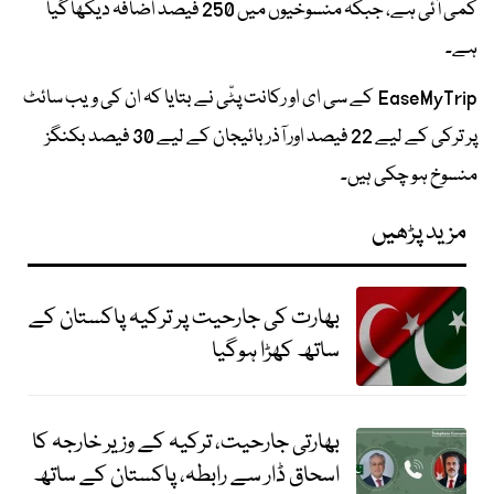
کمی آئی ہے، جبکہ منسوخیوں میں 250 فیصد اضافہ دیکھا گیا
ہے۔
EaseMyTrip کے سی ای او رکانت پٹّی نے بتایا کہ ان کی ویب سائٹ
پر ترکی کے لیے 22 فیصد اور آذربائیجان کے لیے 30 فیصد بکنگز
منسوخ ہو چکی ہیں۔
مزید پڑھیں
بھارت کی جارحیت پر ترکیہ پاکستان کے
ساتھ کھڑا ہوگیا
بھارتی جارحیت، ترکیہ کے وزیر خارجہ کا
اسحاق ڈار سے رابطہ، پاکستان کے ساتھ