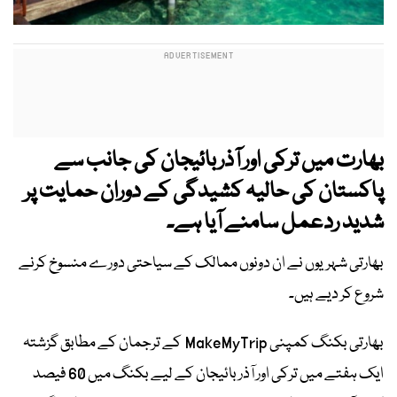
بھارت میں ترکی اور آذربائیجان کی جانب سے
پاکستان کی حالیہ کشیدگی کے دوران حمایت پر
شدید ردعمل سامنے آیا ہے۔
بھارتی شہریوں نے ان دونوں ممالک کے سیاحتی دورے منسوخ کرنے
شروع کر دیے ہیں۔
بھارتی بکنگ کمپنی MakeMyTrip کے ترجمان کے مطابق گزشتہ
ایک ہفتے میں ترکی اور آذربائیجان کے لیے بکنگ میں 60 فیصد