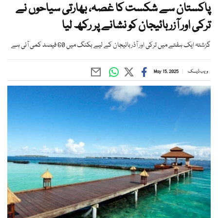
پاکستان سے شکست کا غصہ، بھارتی سیاحوں نے
ترکی اور آزربائیجان کو نشانے پر رکھ لیا
گزشتہ ایک ہفتے میں ترکی اور آذربائیجان کے لیے بکنگ میں 60 فیصد کمی آئی ہے
ویب ڈیسک
May 15, 2025