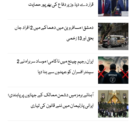
قرار دے دیا، وزیر دفاع کی بھرپور حمایت
دمشق؛ مسافر وین میں دھماکے میں 2 افراد جاں
بحق اور 13 زخمی
ایران رجیم چینج میں ناکامی؛ موساد سربراہ نے 2
سینئر افسران کو عہدوں سے ہٹا دیا
آبنائے ہرمز میں دشمن ممالک کے جہازوں پر پابندی؛
ایرانی پارلیمان میں نئے قانون کی تیاری