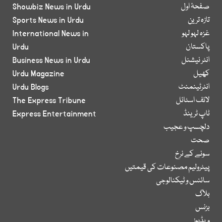
صفحۂ اول
Showbiz News in Urdu
تازہ ترین
Sports News in Urdu
غزہ لہو لہو
International News in
پاکستان
Urdu
انٹر نیشنل
Business News in Urdu
کھیل
Urdu Magazine
انٹرٹینمنٹ
Urdu Blogs
لائف اسٹائل
The Express Tribune
ٹاپ ٹرینڈ
Express Entertainment
دلچسپ و عجیب
صحت
سونے کے نرخ
پیٹرولیم مصنوعات کی قیمتیں
سائنس و ٹیکنالوجی
بلاگ
بزنس
ویڈیوز