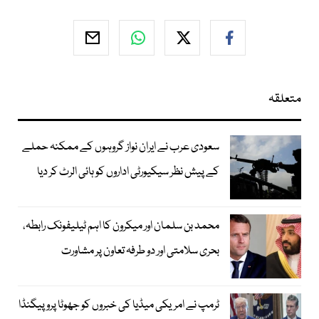
متعلقہ
سعودی عرب نے ایران نواز گروہوں کے ممکنہ حملے
کے پیش نظر سیکیورٹی اداروں کو ہائی الرٹ کر دیا
محمد بن سلمان اور میکرون کا اہم ٹیلیفونک رابطہ،
بحری سلامتی اور دو طرفہ تعاون پر مشاورت
ٹرمپ نے امریکی میڈیا کی خبروں کو جھوٹا پروپیگنڈا