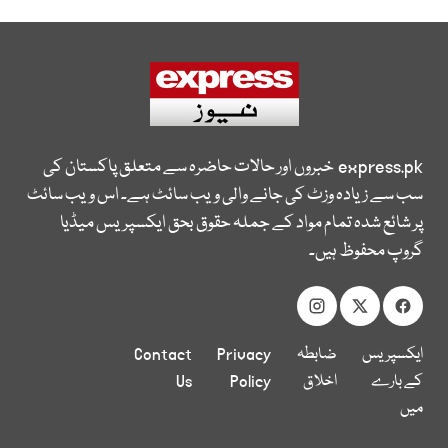
express.pk
خبروں اور حالات حاضرہ سے متعلق پاکستان کی
سب سے زیادہ وزٹ کی جانے والی ویب سائٹ ہے۔ اس ویب سائٹ
پر شائع شدہ تمام مواد کے جملہ حقوق بحق ایکسپریس میڈیا
گروپ محفوظ ہیں۔
ایکسپریس
ضابطہ
Privacy
Contact
کے بارے
اخلاق
Policy
Us
میں