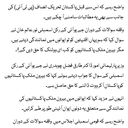
واضح رہے کہ اس سے قبل پاکستان تحریک انصاف (پی ٹی آئی) کی
جانب سے بھی یہ مطالبات سامنے آ چکے ہیں۔
وقفہ سوالات کے دوران جے یو آئی کے رکن اسمبلی نور عالم خان نے
سوال کیا کہ ہم یہاں اقلیتوں کو تو ایوانوں میں نمائندگی دیتے ہیں،
مگر بیرون ملک پاکستانیوں کو کب ای ووٹنگ کا حق دیں گے؟۔
وزیر پارلیمانی امور ڈاکٹر طارق فضل چوہدری نے جے یو آئی کے رکن
اسمبلی کے سوال کا جواب دیتے ہوئے کہا کہ بیرون ملک پاکستانیوں
کو پاکستان آکر ووٹ ڈالنے کا حق حاصل ہے۔
انہوں نے مزید کہا کہ ایوانوں میں بیرون ملک پاکستانیوں کی
نمائندگی سے متعلق یہ دونوں ایوان آئینی طورپر طے کرلیں۔
واضح رہے کہ قومی اسمبلی اجلاس میں وقفہ سوالات کے دوران