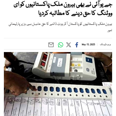
جے یو آئی نے بھی بیرون ملک پاکستانیوں کو ای
ووٹنگ کا حق دینے کا مطالبہ کردیا
بیرون ملک پاکستانیوں کو پاکستان آکر ووٹ ڈالنے کا حق حاصل ہے، وزیر پارلیمانی
امور
ویب ڈیسک
May 15, 2025