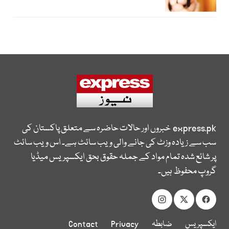
express.pk
خبروں اور حالات حاضرہ سے متعلق پاکستان کی
سب سے زیادہ وزٹ کی جانے والی ویب سائٹ ہے۔ اس ویب سائٹ
پر شائع شدہ تمام مواد کے جملہ حقوق بحق ایکسپریس میڈیا
گروپ محفوظ ہیں۔
ایکسپریس
ضابطہ
Privacy
Contact