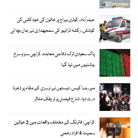
حیدرآباد، کوٹری بیراج پر خاتون کی خودکشی کی
کوشش، رکشہ ڈرائیور کی سمجھداری نے جان بچا لی
پاک سعودی ترک دفاعی معاہدہ، کراچی سبز و سرخ
روشنیوں میں نہا گیا
میر رضا کیس، دوستوں نے نرسری کے مقام پر دھرنا
دے دیا، شارع فیصل پر ٹریفک متاثر
کراچی: فائرنگ کے مختلف واقعات میں 2 خواتین
سمیت 4 افراد زخمی