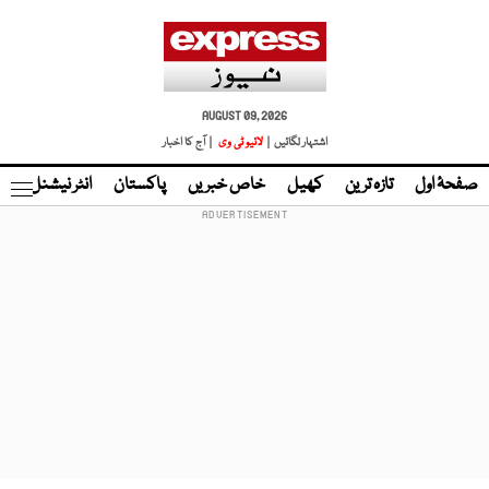
AUGUST 09, 2026
اشتہار لگائیں |
لائیو ٹی وی
| آج کا اخبار
صفحۂ اول
تازہ ترین
کھیل
خاص خبریں
پاکستان
انٹر نیشنل
ٹا