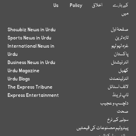
کے بارے
اخلاق
Policy
Us
میں
صفحۂ اول
Showbiz News in Urdu
تازہ ترین
Sports News in Urdu
غزہ لہو لہو
International News in
پاکستان
Urdu
انٹر نیشنل
Business News in Urdu
کھیل
Urdu Magazine
انٹرٹینمنٹ
Urdu Blogs
لائف اسٹائل
The Express Tribune
ٹاپ ٹرینڈ
Express Entertainment
دلچسپ و عجیب
صحت
سونے کے نرخ
پیٹرولیم مصنوعات کی قیمتیں