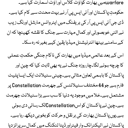
warfareمیں بھارت کوآؤٹ کلاس اور آؤٹ اسمارٹ کیا ہے۔
حکومتِ پاکستان اور آئی ایس پی آر نے بہت محنت سے کام کیا ہے۔
ڈی جی آئی ایس پی آر کی بریفنگ میں ایئر وائس مارشل اورنگ زیب
نے اتنی خوبصورتی اور کمال مہارت سے جنگ کا نقشہ کھینچا کہ ان
کے سامنے بیٹھا انٹرنیشنل میڈیا یقین کیے بغیر نہ رہ سکا۔
اس کے بعد عالمی میڈیا میں بھارت کی ناکام جنگی حکمتِ عملی
کا چرچہ ہونے لگا۔چار روزہ جنگ نے یہ بھی ثابت کیا کہ چین اور
پاکستان کا باہمی تعاون مثالی ہے۔چینی سٹیلائٹ ایک ایسا پلیٹ
فارم ہے جو 44 مختلف سٹیلائٹس کے جھرمٹ Constellation پر
مشتمل ہے۔خلا میں موجود یہ دنیا کا سب سے بڑا سٹیلائٹ جھرمٹ
ہے۔چین نے پاکستان کو اسConstellationتک رسائی دی ہوئی
ہے،یوں پاکستان بھارت کی ہر نقل و حرکت کو بخوبی دیکھ رہا ہے۔
پاکستان نے الیکٹرانک وار فیئراور ڈیٹا لنکنگ میں کمال سرپرائز دیا