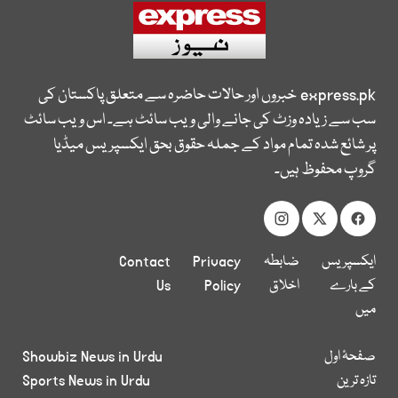
express.pk
خبروں اور حالات حاضرہ سے متعلق پاکستان کی
سب سے زیادہ وزٹ کی جانے والی ویب سائٹ ہے۔ اس ویب سائٹ
پر شائع شدہ تمام مواد کے جملہ حقوق بحق ایکسپریس میڈیا
گروپ محفوظ ہیں۔
ایکسپریس
ضابطہ
Privacy
Contact
کے بارے
اخلاق
Policy
Us
میں
صفحۂ اول
Showbiz News in Urdu
تازہ ترین
Sports News in Urdu