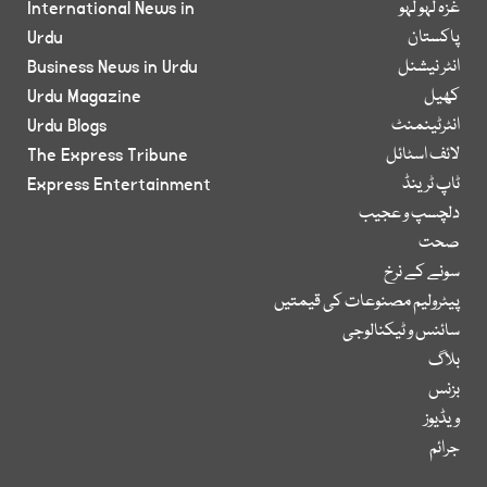
غزہ لہو لہو
International News in
پاکستان
Urdu
انٹر نیشنل
Business News in Urdu
کھیل
Urdu Magazine
انٹرٹینمنٹ
Urdu Blogs
لائف اسٹائل
The Express Tribune
ٹاپ ٹرینڈ
Express Entertainment
دلچسپ و عجیب
صحت
سونے کے نرخ
پیٹرولیم مصنوعات کی قیمتیں
سائنس و ٹیکنالوجی
بلاگ
بزنس
ویڈیوز
جرائم