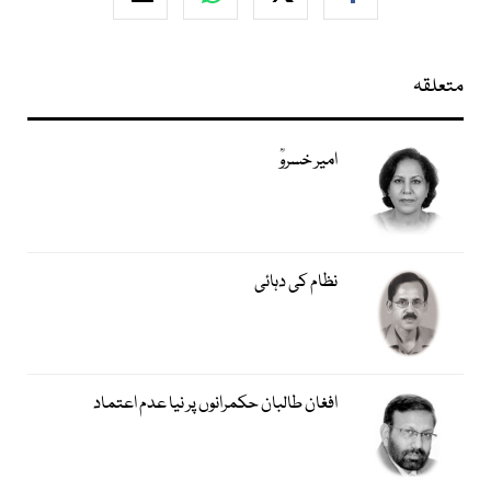
متعلقہ
امیر خسروؒ
نظام کی دہائی
افغان طالبان حکمرانوں پر نیا عدم اعتماد