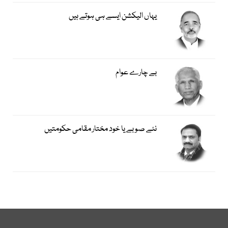
یہاں الیکشن ایسے ہی ہوتے ہیں
بے چارے عوام
نئے صوبے یا خود مختار مقامی حکومتیں