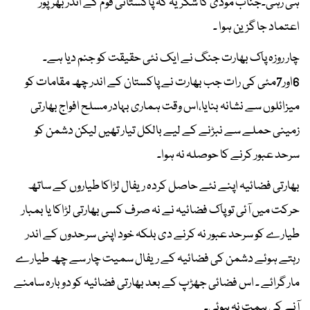
ہی رہی۔جناب مودی کا شکریہ کہ پاکستانی قوم کے اندر بھرپور
اعتماد جا گزین ہوا ۔
چار روزہ پاک بھارت جنگ نے ایک نئی حقیقت کو جنم دیا ہے۔
6اور7مئی کی رات جب بھارت نے پاکستان کے اندر چھ مقامات کو
میزائلوں سے نشانہ بنایا،اس وقت ہماری بہادر مسلح افواج بھارتی
زمینی حملے سے نبڑنے کے لیے بالکل تیار تھیں لیکن دشمن کو
سرحد عبور کرنے کا حوصلہ نہ ہوا۔
بھارتی فضائیہ اپنے نئے حاصل کردہ ریفال لڑاکا طیاروں کے ساتھ
حرکت میں آئی تو پاک فضائیہ نے نہ صرف کسی بھارتی لڑاکا یا بمبار
طیارے کو سرحد عبور نہ کرنے دی بلکہ خود اپنی سرحدوں کے اندر
رہتے ہوئے دشمن کی فضائیہ کے ریفال سمیت چار سے چھ طیارے
مار گرائے ۔ اس فضائی جھڑپ کے بعد بھارتی فضائیہ کو دوبارہ سامنے
آنے کی ہمت نہ ہوئی۔