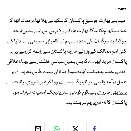
ہے۔
امید ہے بھارت جو سبق پاکستان کو سکھانے چلا تھا،ہزیمت اٹھا کر
خود سیکھ چکا ہوگا۔بھارت باز آنے والا نہیں اس لیے ہمیں از حد
چوکنا رہنا ہوگا۔اﷲ کی مدد سے ہم نے کامیابی سمیٹی ہے۔دنیا کے
کئی اہم ممالک کے وزرائے خارجہ پاکستان سے رابطہ کر رہے ہیں۔
پاکستان مزید ابھرے گا بس ہمیں سیاسی خلفشار سے بچنا،اخلاقی
اقدار پر جمنا،،معیشت کو مضبوط بنانا اور سندھ طاس معاہدے پر
عمل درآمد یقینی بنوانا ہو گا۔ہمارے وزرا کو غیر ضروری بیانات سے
پرہیز بھی ضروری ہے۔قوم کو نئی اسٹریٹیجک اہمیت مبارک ہو۔
پاکستان کا نام اورپرچم سر بلند ہو۔