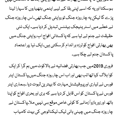
ہو سکتا اور یہ کہ اسے اپنی بقا کے لیے ایٹمی ہتھیاروں کا سہارا لینا
پڑے گا لیکن یہ چار روزہ جنگ تو روایتی جنگ تھی۔اس چار روزہ جنگ
نے خطے میں اسٹریٹیجک بیلنس تبدیل کر دیا ہے۔ ایک نئی
حقیقت نے جنم لے لیا ہے کہ پاکستانی افواج اب روایتی جنگ میں
بھی بھارتی افواج کو لرزہ بر اندام کر سکتی ہیں۔ایک نیا ،پر اعتماد
پاکستان جنم لے چکا ہے۔
فروری 2019میں جب بھارتی فضائیہ نے بالاکوٹ میں بم گرا کر ایک
کوا ہلاک کیا تھا تب بھی اور اب اس چار روزہ جنگ میںپاکستان ایئر
فورس نے تیاری اور پروفیشنل مہارت کا بہترین ثبوت دیا ۔ہماری ایئر
فورس نے پاکستان کو اس قابل کر دیا ہے کہ بری اور بحری افواج کو اپنا
ہاتھ اور زورِ بازو آزمانے کا کوئی خاص موقع ہی نہیں ملا۔پاکستان نے
چار روزہ جنگ میں چینی ہائی ٹیک ٹیکنالوجی کی بہت کامیاب