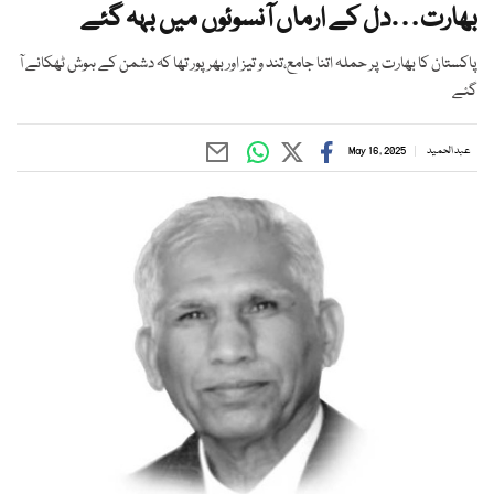
بھارت…دل کے ارماں آنسوئوں میں بہہ گئے
پاکستان کا بھارت پر حملہ اتنا جامع،تند و تیز اور بھرپور تھا کہ دشمن کے ہوش ٹھکانے آ
گئے
عبد الحمید
May 16, 2025