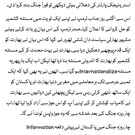
اسٹریٹیجک پارٹنر کی دھلائی ہوتی دیکھی تو فوراً جنگ بند کروا دی۔
اس سے اگلے روز جناب ٹرمپ نے اپنے ایک ٹویٹ میں مسئلہ کشمیر
کو حل کروانے کا اعلان کیا۔صدر ٹرمپ کے اس بیان پر بات کرتے ہوئے
مشہور بھارتی سیاست دان ششی تھرور نے کہا کہ اس بیان نے بھارت کو
ایک قدم پیچھے دھکیل دیا ہے۔بھارت نے بہت محنت کر کے مسئلہ
کشمیر کو بھارت کا اندرونی مسئلہ بنا دیا تھا لیکن اب ایک بار پھر یہ
مسئلہInternationalizeہو گیا ہے۔ انھوں نے یہ بھی کہا کہ ایک
لمبے عرصے تک ہر معاملے میں مغربی دنیا بھارت اور پاکستان کو
ایک ساتھ نتھی کرتی رہی ہے لیکن پچھلی تین دیائیوں سے بھارت
نے کامیاب کوشش کر کے اپنے آپ کو اس جوڑ سے آزاد کروا لیا تھا۔اب
چار روزہ جنگ کے بعد خدشہ ہے کہ وہ جوڑ واپس لوٹ آئے گا۔
چار روزہ جنگ میں پاکستان نے پہلی دفعہ Information