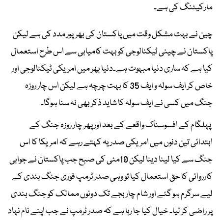
مارکیٹنگ کی ہے۔
چین نے بہت مشکل وقت میں پاکستان کی بھرپور مدد کی ہے لیکن
پاکستان نے چینی ٹیکنالوجی کو بہت کامیابی سے اس طرح استعمال
کیا ہے کہ ساری دنیا مبہوت ہے۔دنیا بھر میں امریکی ٹیکنالوجی اور
خاص کر ایف سولہ و ایف 35 کا بہت چرچہ ہے لیکن اس چار روزہ
جنگ میں کسی نے ایف سولہ کا شاید ذکر بھی نہ سنا ہوگا۔
پہلگام کے افسوسناک واقعے کے بعد اور پھر چار روزہ جنگ کے
ابتدائی تین دنوں میں امریکی صدر یہ کہتے رہے کہ امریکا کا اس
جنگ سے کیا لینا دینا لیکن 10مئی کی صبح جب پاکستان نے جوابی
کارروائی کا حق استعمال کیا تو وہی صدر ٹرمپ فوری جنگ بندی کے
لیے سرگرم ہو گئے اور شام چار بجے تک دونوں ممالک کو جنگ بندی
پر راضی کر لیا۔ خیال کیا جا رہا ہے کہ صدر ٹرمپ نے جب اپنے نام نہاد