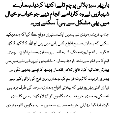
بار پھر سبز ہلالی پرچم تلے اکٹھا کردیا۔ہمارے
شہبازوں نے وہ کارنامے انجام دیے جو خواب و خیال
میں بھی مشکل سے ہی آ سکتے ہیں۔
جناب نریندر مودی نے ہمیں ایک سنہری موقع عطا کیا کہ ہم دیکھ
سکیں کہ ہماری مسلح افواج کس پانی میں ہیں اور اﷲ کا لاکھ لاکھ
شکر ہے کہ چارروزہ جنگ کے خاتمے پر ہماری مسلح افواج نے پوری
قوم کا سر فخر سے بلند کر دیا۔ہمارے شاہینوں نے پہلے ہلے میں ہی
بھارتی فضائیہ کو نا قابلِ تلافی نقصان پہنچا کر اپنے جذبے،لگن اور
بہترین تربیت کا ثبوت فراہم کیا۔ہماری بری فوج کی لڑائی کے لیے
تیاری اتنی بھرپور تھی کہ بھارتی افواج ہماری سرحد کی طرف بڑھ ہی
نہ سکی ،ہماری بحریہ نے بندرگاہوں کو کھلا رکھنے میں کلیدی
کردار ادا کیا۔بھارتی بحریہ ہمارے ساحلوں سے سیکڑوں کلومیٹر دور