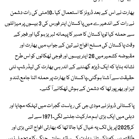
بھارت نے اس کے بعد ڈرونز کا استعمال کیا ۔10مئی کی رات دشمن
نے رات کے اندھیرے میں پاکستان ایئر فورس کی 3 بیسوں پر میزائلوں
سے حملہ کیا تو پاکستان کا صبر کا پیمانہ لبریز ہو گیا اور فجر کے
وقت پاکستان کی مسلح افواج نے تین کے جواب میں بھارت اور
مقبوضہ کشمیر میں 26 ایئر بیسوں اور فوجی ٹھکانوں کو اس طرح
نشانہ بنایا کہ ایک ڈیڑھ گھنٹے کے اندر ہی بھارت کی لیڈر شپ نئی
حقیقت سے آشنا ہوگئی۔پاکستان کا بھارت پر حملہ اتنا جامع،تند و
تیز اور بھرپور تھا کہ دشمن کے ہوش ٹھکانے آ گئے۔
پاکستانی ڈرونز نے مودی جی کی ریاست گجرات میں تہلکہ مچایا اور
دہلی میں ایک بڑی اہم مارکیٹ جلنے لگی۔1971 سے لے
کر2025اپریل تک یہ خیال کیا جاتا تھا کہ بھارتی افواج اتنی بڑی اور
طاقتور ہیں کہ پاکستان بھارت کے ساتھ روایتی جنگ کا متحمل نہیں