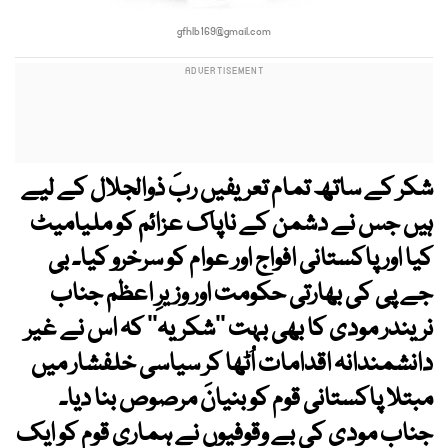
gfhlb169@gmail.com
شکر کے ساتھ تمام تعریفیں ربَ ذوالجلال کے لیے
ہیں جس نے دشمن کے ناپاک عزائم کو ملیامیٹ
کیا اور پاکستانی افواج اور عوام کو سرخرو کیا۔ بی
جے پی کی بھارتی حکومت اور وزیرِ اعظم جناب
نریندر مودی کا بھی بہت ’’شکریہ‘‘ کہ اس نے غیر
دانشمندانہ اقدامات اُٹھا کر سیاسی خلفشار میں
مبتلا پاکستانی قوم کو بنیانَ مرصوص بنا دیا۔
جناب مودی کی بے وقوفیوں نے ہماری قوم کو ایک