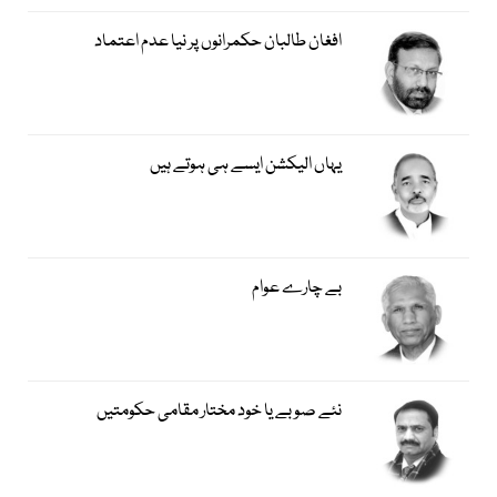
افغان طالبان حکمرانوں پر نیا عدم اعتماد
یہاں الیکشن ایسے ہی ہوتے ہیں
بے چارے عوام
نئے صوبے یا خود مختار مقامی حکومتیں