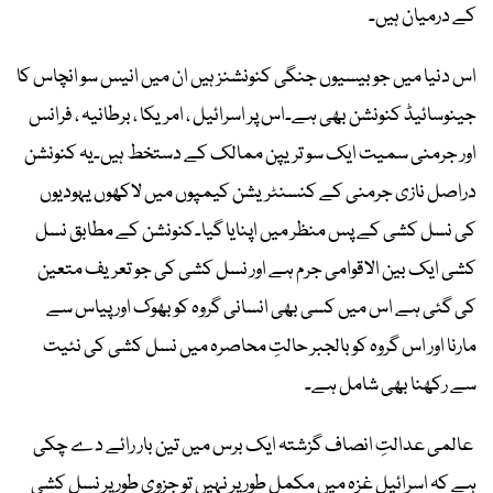
کے درمیان ہیں۔
اس دنیا میں جو بیسیوں جنگی کنونشنز ہیں ان میں انیس سو انچاس کا
جینوسائیڈ کنونشن بھی ہے۔اس پر اسرائیل ، امریکا ، برطانیہ ، فرانس
اور جرمنی سمیت ایک سو تریپن ممالک کے دستخط ہیں۔یہ کنونشن
دراصل نازی جرمنی کے کنسنٹریشن کیمپوں میں لاکھوں یہودیوں
کی نسل کشی کے پس منظر میں اپنایا گیا۔کنونشن کے مطابق نسل
کشی ایک بین الاقوامی جرم ہے اور نسل کشی کی جو تعریف متعین
کی گئی ہے اس میں کسی بھی انسانی گروہ کو بھوک اور پیاس سے
مارنا اور اس گروہ کو بالجبر حالتِ محاصرہ میں نسل کشی کی نئیت
سے رکھنا بھی شامل ہے۔
عالمی عدالتِ انصاف گزشتہ ایک برس میں تین بار رائے دے چکی
ہے کہ اسرائیل غزہ میں مکمل طور پر نہیں تو جزوی طور پر نسل کشی