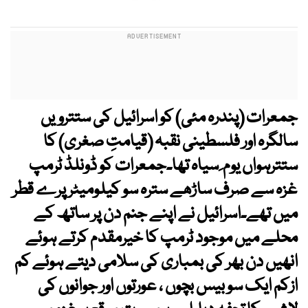
جمعرات (پندرہ مئی) کو اسرائیل کی ستترویں
سالگرہ اور فلسطینی نقبہ (قیامتِ صغری) کا
ستترہواں یوم ِ سیاہ تھا۔جمعرات کو ڈونلڈ ٹرمپ
غزہ سے صرف ساڑھے سترہ سو کیلومیٹر پرے قطر
میں تھے۔اسرائیل نے اپنے جنم دن پر ساتھ کے
محلے میں موجود ٹرمپ کا خیرمقدم کرتے ہوئے
انھیں دن بھر کی بمباری کی سلامی دیتے ہوئے کم
ازکم ایک سو بیس بچوں ، عورتوں اور جوانوں کی