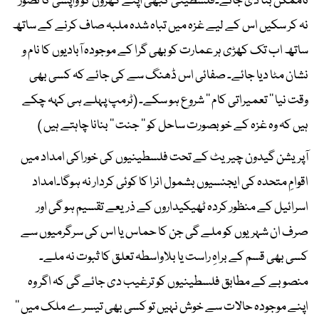
ناممکن بنا دی جائے۔فلسطینی کبھی اپنے گھروں کو واپسی کا تصور
نہ کر سکیں اس کے لیے غزہ میں تباہ شدہ ملبہ صاف کرنے کے ساتھ
ساتھ اب تک کھڑی ہر عمارت کو بھی گرا کے موجودہ آبادیوں کا نام و
نشان مٹا دیا جائے۔ صفائی اس ڈھنگ سے کی جائے کہ کسی بھی
وقت نیا ’’ تعمیراتی کام ’’ شروع ہو سکے۔ (ٹرمپ پہلے ہی کہہ چکے
ہیں کہ وہ غزہ کے خوبصورت ساحل کو ’’ جنت ‘‘ بنانا چاہتے ہیں )
آپریشن گیدون چیریٹ کے تحت فلسطینیوں کی خوراکی امداد میں
اقوامِ متحدہ کی ایجنسیوں بشمول انرا کا کوئی کردار نہ ہوگا۔امداد
اسرائیل کے منظور کردہ ٹھیکیداروں کے ذریعے تقسیم ہو گی اور
صرف ان شہریوں کو ملے گی جن کا حماس یا اس کی سرگرمیوں سے
کسی بھی قسم کے براہِ راست یا بلاواسطہ تعلق کا ثبوت نہ ملے۔
منصوبے کے مطابق فلسطینیوں کو ترغیب دی جائے گی کہ اگر وہ
اپنے موجودہ حالات سے خوش نہیں تو کسی بھی تیسرے ملک میں ’’