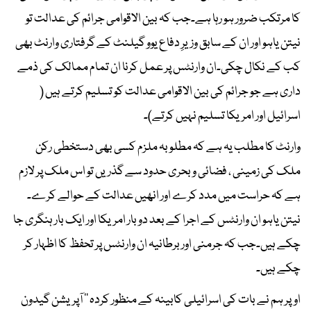
کا مرتکب ضرور ہو رہا ہے۔جب کہ بین الاقوامی جرائم کی عدالت تو
نیتن یاہو اور ان کے سابق وزیرِ دفاع یوو گیلنٹ کے گرفتاری وارنٹ بھی
کب کے نکال چکی۔ان وارنٹس پر عمل کرنا ان تمام ممالک کی ذمے
داری ہے جو جرائم کی بین الاقوامی عدالت کو تسلیم کرتے ہیں (
اسرائیل اور امریکا تسلیم نہیں کرتے)۔
وارنٹ کا مطلب یہ ہے کہ مطلوبہ ملزم کسی بھی دستخطی رکن
ملک کی زمینی ، فضائی و بحری حدود سے گذریں تو اس ملک پر لازم
ہے کہ حراست میں مدد کرے اور انھیں عدالت کے حوالے کرے۔
نیتن یاہو ان وارنٹس کے اجرا کے بعد دو بار امریکا اور ایک بار ہنگری جا
چکے ہیں۔جب کہ جرمنی اور برطانیہ ان وارنٹس پر تحفظ کا اظہار کر
چکے ہیں۔
اوپر ہم نے بات کی اسرائیلی کابینہ کے منظور کردہ ’’ آپریشن گیدون