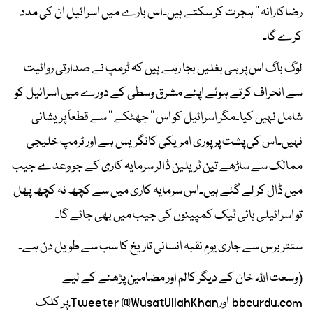
رضاکارانہ ’’ ہجرت کر سکتے ہیں۔اس بارے میں اسرائیل ان کی مدد
کرے گا۔
لوگ باگ اس پر ہی بغلیں بجا رہے ہیں کہ ٹرمپ نے صدارتی روائیت
سے انحراف کرتے ہوئے اپنے مشرق وسطی کے دورے میں اسرائیل کو
شامل نہیں کیا۔مگر اسرائیل کو اس ’’ جھٹکے ‘‘ سے قطعاً پریشانی
نہیں۔اس کی پشت پر پوری امریکی کانگریس ہے اور ٹرمپ خلیجی
ممالک سے ساڑھے تین ٹریلین ڈالر سرمایہ کاری کے جو وعدے جیب
میں ڈال کر لے گئے ہیں۔اس سرمایہ کاری میں سے کچھ نہ کچھ پھل
تو اسرائیلی ہائی ٹیک کمپینوں کی جیب میں بھی جائے گا۔
ستتر برس سے جاری یومِ نقبہ انسانی تاریخ کا سب سے طویل دن ہے۔
(وسعت اللہ خان کے دیگر کالم اور مضامین پڑھنے کے لیے
bbcurdu.com اورTweeter @WusatUllahKhan.پر کلک