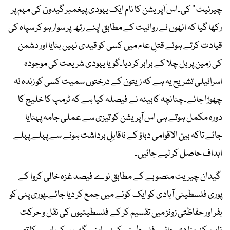
چیرئیٹ ’’ کی۔اس آپریشن کا نام ایک یہودی پیغمبر گیدون کی مہم پر
رکھا گیا کہ انھوں نے روائیت کے مطابق اپنے رتھ پر سوار ہو کر سپاہ کی
قیادت کرتے ہوئے قتلِ عام میں کسی کو قیدی نہیں بنایا اور دشمن
کی زمین پر ہل چلا کے برابر کر دیا۔گویا یہودی شریعت کی موجودہ
اسرائیلی تشریح یہ ہے کہ زیتون کے درختوں سمیت کسی کو زندہ نہ
چھوڑا جائے۔چنانچہ کابینہ نے فیصلہ کیا ہے کہ ٹرمپ کا خلیج کا
دورہ مکمل ہوتے ہی اس آپریشن کو تیزی سے عملی جامہ پہنایا
جائے تاکہ بین الاقوامی دباؤ کے ناقابلِ برداشت ہونے سے پہلے پہلے
اہداف حاصل کر لیے جائیں۔
گیدان چیریٹ منصوبے کے مطابق نوے فیصد غزہ خالی کروا کے
پوری فلسطینی آبادی کو ایک کونے میں جمع کر دیا جائے۔پوری پٹی کو
بفر اور حفاظتی زونز میں تقسیم کر کے فلسطینیوں کی نقل و حرکت