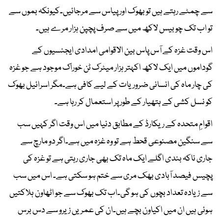
سے چمٹے رہتے ہیں تو بھوک اور پیاس سے مرجائیں۔کیونکہ بموں سے
تو اب تک چوبیس لاکھ میں سے صرف پچپن ہزار مرے ہیں۔
اس وقت غزہ کے آس پاس بین الاقوامی امدادی ایجنسیوں کے
گوداموں میں ایک لاکھ اکہتر ہزار میٹرک ٹن خوراک موجود ہے جو غزہ
کی چار ماہ کی انسانی ضروریات کے لیے کافی ہے۔مگر اسرائیل بھوک
کو نسل کشی کے ہتھیار کے طور پر استعمال کر رہا ہے۔
اقوامِ متحدہ کے ریکارڈ کے مطابق دنیا میں اس وقت اگر کہیں سب
سے سنگین مصنوعی قحط ہے تو وہ غزہ میں ہے۔اگر دو مارچ سے
جاری ناکہ بندی اگلے ایک ماہ تک بھی جاری رہتی ہے تو غزہ کی
پچیس فیصد آبادی بھک مری سے ختم ہو سکتی ہے۔ اس میں سب
سے زیادہ تعداد بچوں کی ہو گی۔اب تک بھوک سے جو اٹھاون ہلاکتیں
ہوئی ہیں ان میں اکیاون بچے ہیں۔ان کی عمریں زیرو سے دس برس