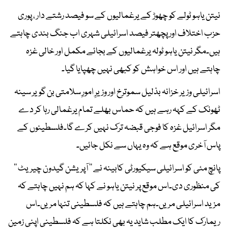
نیتن یاہو ٹولے کو چھوڑ کے یرغمالیوں کے سو فیصد رشتے دار ، پوری
حزب اختلاف اور پچھتر فیصد اسرائیلی شہری اب جنگ بندی چاہتے
ہیں۔مگر نیتن یاہو ٹولہ یرغمالیوں کے بجائے مکمل اور خالی غزہ
چاہتے ہیں اور اس خواہش کو کبھی نہیں چھپایا گیا۔
اسرائیلی وزیر خزانہ بذلیل سموترخ اور وزیرِ امورِ سلامتی بن گویر سینہ
ٹھونک کے کہہ رہے ہیں کہ حماس بھلے تمام یرغمالی رہا کر دے
مگر اسرائیل غزہ کا فوجی قبضہ ترک نہیں کرے گا۔فلسطینوں کے
پاس آخری موقع ہے کہ وہ یہاں سے نکل جائیں۔
پانچ مئی کو اسرائیلی سیکیورٹی کابینہ نے ’’ آپریشن گیدون چیریٹ ’’
کی منظوری دی۔اس موقع پر نیتن یاہو نے کہا کہ ہم نہیں چاہتے کہ
مزید اسرائیلی مریں۔ہم چاہتے ہیں کہ فلسطینی تنہا مریں۔اس
ریمارک کا ایک مطلب شاید یہ بھی نکلتا ہے کہ فلسطینی اپنی زمین