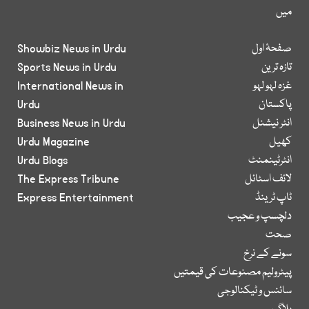
میں
صفحۂ اول
Showbiz News in Urdu
تازہ ترین
Sports News in Urdu
غزہ لہو لہو
International News in
پاکستان
Urdu
انٹر نیشنل
Business News in Urdu
کھیل
Urdu Magazine
انٹرٹینمنٹ
Urdu Blogs
لائف اسٹائل
The Express Tribune
ٹاپ ٹرینڈ
Express Entertainment
دلچسپ و عجیب
صحت
سونے کے نرخ
پیٹرولیم مصنوعات کی قیمتیں
سائنس و ٹیکنالوجی