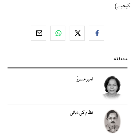
کیجیے)
متعلقہ
امیر خسروؒ
نظام کی دہائی