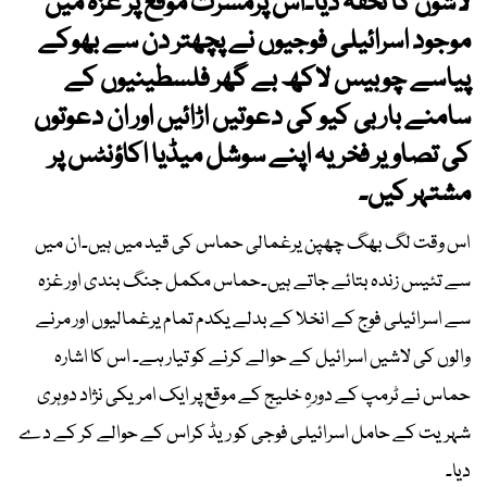
لاشوں کا تحفہ دیا۔اس پرمسرت موقع پر غزہ میں
موجود اسرائیلی فوجیوں نے پچھتر دن سے بھوکے
پیاسے چوبیس لاکھ بے گھر فلسطینیوں کے
سامنے بار بی کیو کی دعوتیں اڑائیں اور ان دعوتوں
کی تصاویر فخریہ اپنے سوشل میڈیا اکاؤنٹس پر
مشتہر کیں۔
اس وقت لگ بھگ چھپن یرغمالی حماس کی قید میں ہیں۔ان میں
سے تئیس زندہ بتائے جاتے ہیں۔حماس مکمل جنگ بندی اور غزہ
سے اسرائیلی فوج کے انخلا کے بدلے یکدم تمام یرغمالیوں اور مرنے
والوں کی لاشیں اسرائیل کے حوالے کرنے کو تیار ہے۔ اس کا اشارہ
حماس نے ٹرمپ کے دورہِ خلیج کے موقع پر ایک امریکی نژاد دوہری
شہریت کے حامل اسرائیلی فوجی کو ریڈ کراس کے حوالے کر کے دے
دیا۔