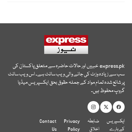
express.pk
خبروں اور حالات حاضرہ سے متعلق پاکستان کی
سب سے زیادہ وزٹ کی جانے والی ویب سائٹ ہے۔ اس ویب سائٹ
پر شائع شدہ تمام مواد کے جملہ حقوق بحق ایکسپریس میڈیا
گروپ محفوظ ہیں۔
ایکسپریس
ضابطہ
Privacy
Contact
کے بارے
اخلاق
Policy
Us