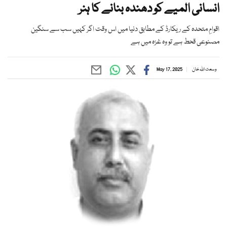
انسانی المیے کو دھندہ بنانے کا ہنر
اقوامِ متحدہ کے ریکارڈ کے مطابق دنیا میں اس وقت اگر کہیں سب سے سنگین
مصنوعی قحط ہے تو وہ غزہ میں ہے
وسعت اللہ خان
May 17, 2025