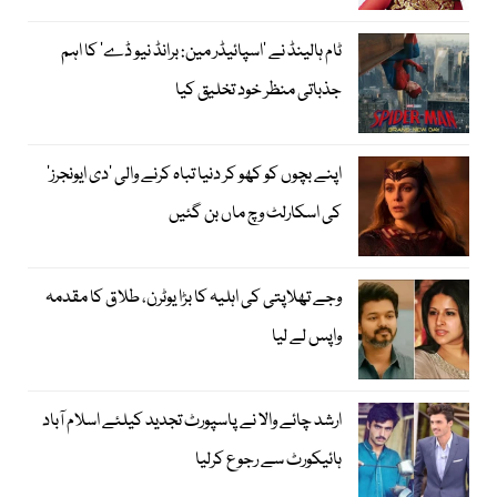
ٹام ہالینڈ نے ’اسپائیڈر مین: برانڈ نیو ڈے‘ کا اہم
جذباتی منظر خود تخلیق کیا
اپنے بچوں کو کھو کر دنیا تباہ کرنے والی ’دی ایونجرز‘
کی اسکارلٹ وچ ماں بن گئیں
وجے تھلاپتی کی اہلیہ کا بڑا یوٹرن، طلاق کا مقدمہ
واپس لے لیا
ارشد چائے والا نے پاسپورٹ تجدید کیلئے اسلام آباد
ہائیکورٹ سے رجوع کرلیا