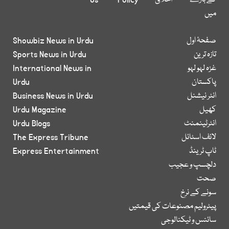
میں
صفحۂ اول
Showbiz News in Urdu
تازہ ترین
Sports News in Urdu
غزہ لہو لہو
International News in
پاکستان
Urdu
انٹر نیشنل
Business News in Urdu
کھیل
Urdu Magazine
انٹرٹینمنٹ
Urdu Blogs
لائف اسٹائل
The Express Tribune
ٹاپ ٹرینڈ
Express Entertainment
دلچسپ و عجیب
صحت
سونے کے نرخ
پیٹرولیم مصنوعات کی قیمتیں
سائنس و ٹیکنالوجی