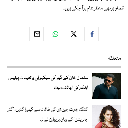
تصاویر بھی منظر عام پر آ چکی ہیں۔
متعلقہ
سلمان خان کے گھر کی سیکیورٹی پر تعینات پولیس
اہلکار کی اچانک موت
کنگنا رناوت جین زی کی طاقت سے گھبرا گئیں، ’گٹر
جنریشن‘ کے بیان پر یوٹرن لے لیا