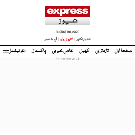
AUGUST 09, 2026
اشتہار لگائیں |
لائیو ٹی وی
| آج کا اخبار
صفحۂ اول
تازہ ترین
کھیل
خاص خبریں
پاکستان
انٹر نیشنل
ٹا