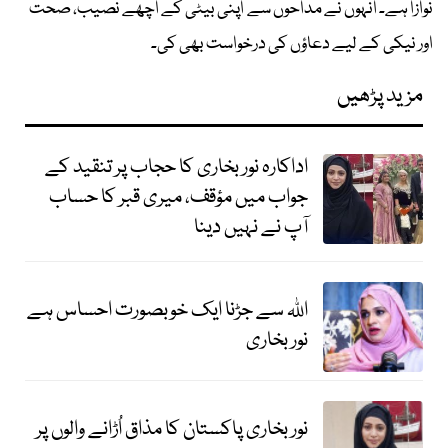
نوازا ہے۔ انہوں نے مداحوں سے اپنی بیٹی کے اچھے نصیب، صحت
اور نیکی کے لیے دعاؤں کی درخواست بھی کی۔
مزید پڑھیں
اداکارہ نور بخاری کا حجاب پر تنقید کے
جواب میں مؤقف، میری قبر کا حساب
آپ نے نہیں دینا
اللہ سے جڑنا ایک خوبصورت احساس ہے
نور بخاری
نور بخاری پاکستان کا مذاق اُڑانے والوں پر