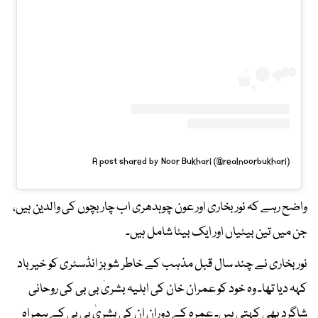
A post shared by Noor Bukhari (@realnoorbukhari)
واضح رہے کہ نور بخاری اور عون چوہدھری اب چار بچوں کی والدین ہیں،
جن میں تین بیٹیاں اور ایک بیٹا شامل ہیں۔
نور بخاری نے چند سال قبل مذہب کے خاطر شوبز انڈسٹری کو خیرباد
کہہ دیا تھا۔ وہ خود کو عمران خان کی اہلیہ بشریٰ بی بی کی روحانی
شاگرد بھی کہتی ہیں۔ عمرہ کے دوران ان کی بشریٰ بی بی کے ہمراہ