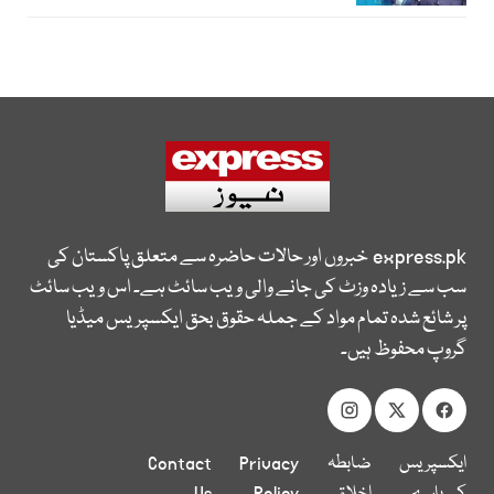
express.pk
خبروں اور حالات حاضرہ سے متعلق پاکستان کی
سب سے زیادہ وزٹ کی جانے والی ویب سائٹ ہے۔ اس ویب سائٹ
پر شائع شدہ تمام مواد کے جملہ حقوق بحق ایکسپریس میڈیا
گروپ محفوظ ہیں۔
ایکسپریس
ضابطہ
Privacy
Contact
کے بارے
اخلاق
Policy
Us