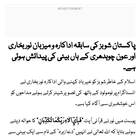
پاکستان شوبز کی سابقہ اداکارہ و میزبان نور بخاری
اور عون چوہدھری کے ہاں بیٹی کی پیدائش ہوئی
ہے۔
اسلام کے خاطر شوبز کو خیرباد کہنے والی اداکارہ نور بخاری نے
انسٹاگرام پر نومولود کے ہاتھ کی تصویر شیئر کرتے ہوئے مداحوں کو
اس خوشخبری سے آگاہ کیا ہے۔
پوسٹ میں نور نے قرآنی آیت
"فَبِأَيِّ آلَاءِ رَبِّكُمَا تُكَذِّبَانِ"
کا حوالہ دیتے
ہوئے بتایا کہ اللہ تعالیٰ نے انہیں "دعا زہرہ" کے نام سے ایک بیٹی سے