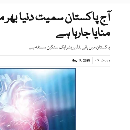
آج پاکستان سمیت دنیا بھر م
منایا جارہا ہے
پاکستان میں ہائی بلڈ پریشر ایک سنگین مسئلہ ہے
ویب ڈیسک
May 17, 2025