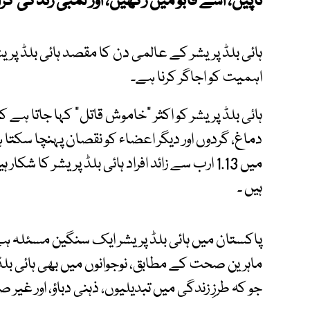
ناپیں، اسے قابو میں رکھیں، اور لمبی زندگی گزا
ہائی بلڈ پریشر کے عالمی دن کا مقصد ہائی بلڈ پری
اہمیت کو اجاگر کرنا ہے۔
ہائی بلڈ پریشر کو اکثر "خاموش قاتل" کہا جاتا ہے
دماغ، گردوں اور دیگر اعضاء کو نقصان پہنچا سکتا 
میں 1.13 ارب سے زائد افراد ہائی بلڈ پریشر ک
ہیں ۔
پاکستان میں ہائی بلڈ پریشر ایک سنگین مسئلہ ہے،
ماہرین صحت کے مطابق، نوجوانوں میں بھی ہائی بلڈ
جو کہ طرزِ زندگی میں تبدیلیوں، ذہنی دباؤ، اور غی