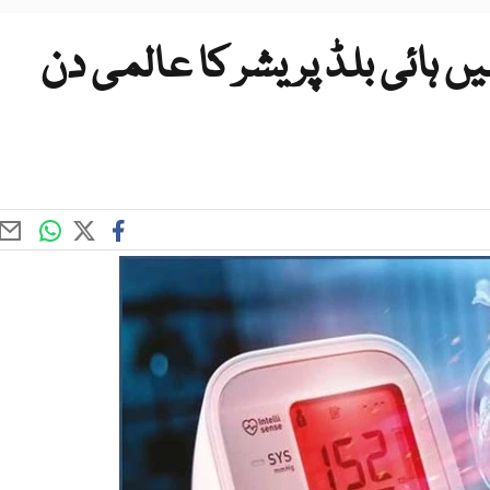
یں ہائی بلڈ پریشر کا عالمی دن