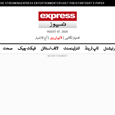
IVE STREAMING
EXPRESS ENTERTAINMENT
CRICKET PAKISTAN
TODAY'S PAPER
AUGUST 07, 2026
اشتہار لگائیں |
لائیو ٹی وی
| آج کا اخبار
ر نیشنل
ٹاپ ٹرینڈ
انٹرٹینمنٹ
لائف اسٹائل
فیکٹ چیک
صحت