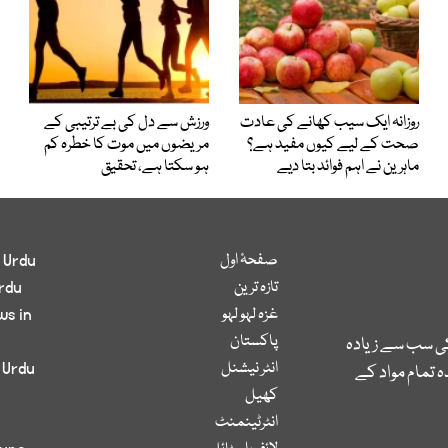
روزانہ ایک سیب کھانے کی عادت
ورزش سے دل کی بے ترتیبی کے
صحت کے لیے کیوں مفید ہے؟
مریضوں میں موت کا خطرہ کم
ماہرین نے اہم فوائد بتا دیے
ہو سکتا ہے، تحقیق
صفحۂ اول
 Urdu
تازہ ترین
rdu
غزہ لہو لہو
ws in
پاکستان
کی سب سے زیادہ
انٹر نیشنل
 Urdu
 تمام مواد کے
کھیل
انٹرٹینمنٹ