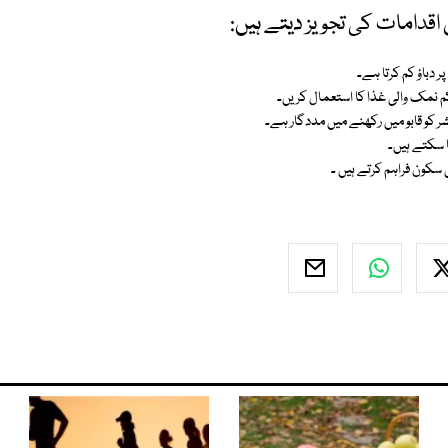
 اقدامات کی تجویز دیتے ہیں:
 دباؤ کم کرتا ہے۔
م نمک والی غذا کا استعمال کریں۔
ا سکتے ہیں۔
 سکون فراہم کرتے ہیں ۔