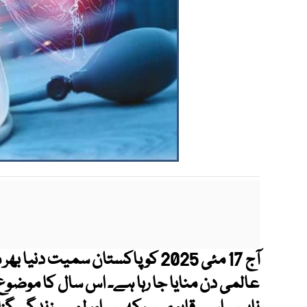
عالمی دن منایا جا رہا ہے۔ اس سال کا موضوع