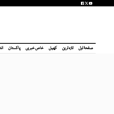
صفحۂ اول
تازہ ترین
کھیل
خاص خبریں
پاکستان
انٹ