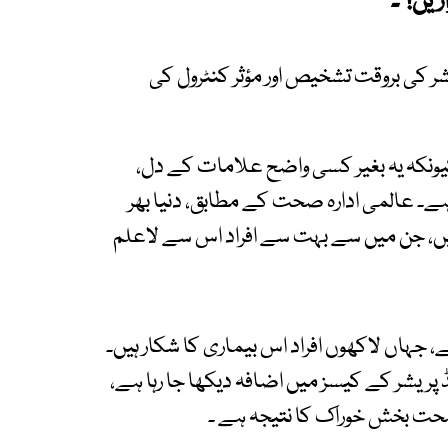
ریں!"۔
شر کی بروقت تشخیص اور مؤثر کنٹرول کی
 کیونکہ یہ بغیر کسی واضح علامات کے دل،
ہے۔ عالمی ادارہ صحت کے مطابق، دنیا بھر
ا شکار ہیں، جن میں سے بہت سے افراد اس سے لاعلم
 جہاں لاکھوں افراد اس بیماری کا شکار ہیں۔
 پریشر کے کیسز میں اضافہ دیکھا جا رہا ہے،
ر صحت بخش خوراک کا نتیجہ ہے ۔