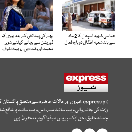
عباسی شہید اسپتال کا 2 ماہ
بچے کی پیدائش کے بعد بیوی کو
سے بند شعبہ اطفال دوبارہ فعال
ڈپریشن سے بچانے کیلئے شوہر
محبت اور وقت دیں، روبینہ اشرف
express.pk
خبروں اور حالات حاضرہ سے متعلق پاکستان 
وزٹ کی جانے والی ویب سائٹ ہے۔ اس ویب سائٹ پر شائع شدہ
جملہ حقوق بحق ایکسپریس میڈیا گروپ محفوظ ہیں۔