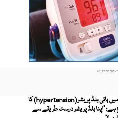
آج 17 مئی 2025 کو پاکستان سمیت دنیا بھر میں ہائی بلڈ پریشر (hypertension) کا
 ہے: "اپنا بلڈ پریشر درست طریقے سے