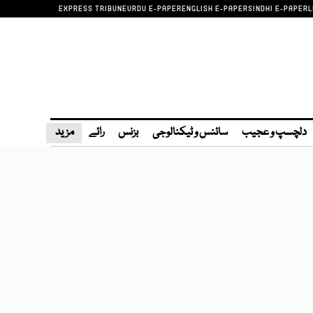
EXPRESS TRIBUNE
URDU E-PAPER
ENGLISH E-PAPER
SINDHI E-PAPER
L
دلچسپ و عجیب
سائنس و ٹیکنالوجی
بزنس
رائے
مزید