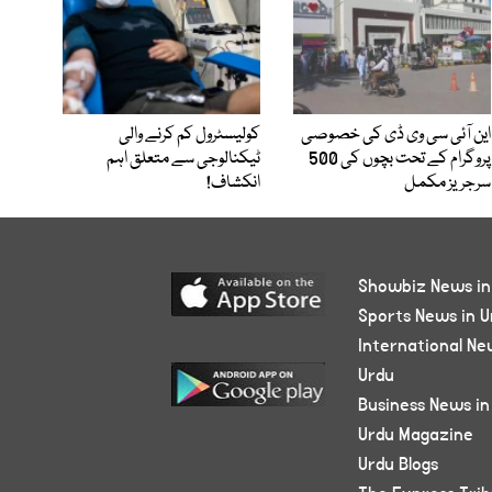
این آئی سی وی ڈی کی خصوصی
کولیسٹرول کم کرنے والی
پروگرام کے تحت بچوں کی 500
ٹیکنالوجی سے متعلق اہم
سرجریز مکمل
انکشاف!
Showbiz News in
Sports News in U
International Ne
Urdu
Business News in
Urdu Magazine
Urdu Blogs