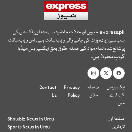
express.pk
خبروں اور حالات حاضرہ سے متعلق پاکستان کی
سب سے زیادہ وزٹ کی جانے والی ویب سائٹ ہے۔ اس ویب سائٹ
پر شائع شدہ تمام مواد کے جملہ حقوق بحق ایکسپریس میڈیا
گروپ محفوظ ہیں۔
ایکسپریس
ضابطہ
Privacy
Contact
کے بارے
اخلاق
Policy
Us
میں
صفحۂ اول
Showbiz News in Urdu
تازہ ترین
Sports News in Urdu