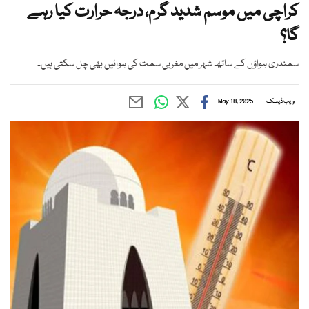
کراچی میں موسم شدید گرم، درجہ حرارت کیا رہے
گا؟
سمندری ہواؤں کے ساتھ شہر میں مغربی سمت کی ہوائیں بھی چل سکتی ہیں۔
ویب ڈیسک
May 18, 2025