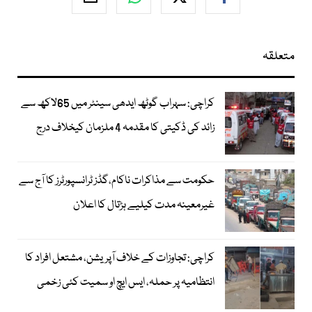
متعلقہ
کراچی: سہراب گوٹھ ایدھی سینٹر میں 65لاکھ سے
زائد کی ڈکیتی کا مقدمہ 4 ملزمان کیخلاف درج
حکومت سے مذاکرات ناکام،گڈز ٹرانسپورٹرز کا آج سے
غیرمعینہ مدت کیلیے ہڑتال کا اعلان
کراچی: تجاوزات کے خلاف آپریشن، مشتعل افراد کا
انتظامیہ پر حملہ، ایس ایچ او سمیت کئی زخمی