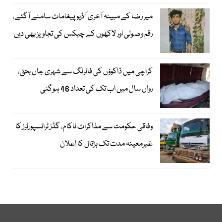
میر رضا کے مبینہ آخری آڈیو پیغامات سامنے آگئے،
رقم وصولی اور لاکھوں کے چیکس کی تجاویز بھی دیں
کراچی میں ڈاکوؤں کی فائرنگ سے شہری جاں بحق،
رواں سال میں اب تک کی تعداد 46 ہوگئی
وفاقی حکومت سے مذاکرات ناکام، گڈز ٹرانسپورٹرز کا
غیرمعینہ مدت تک ہڑتال کا اعلان