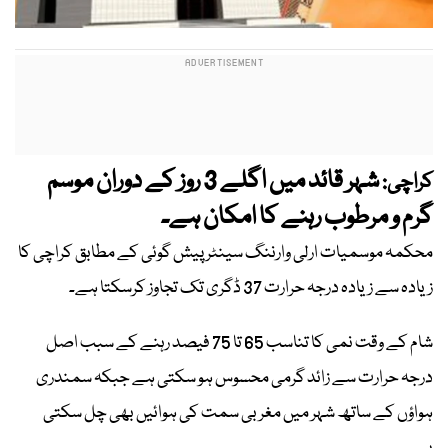
شہر قائد میں اگلے 3 روز کے دوران موسم
کراچی:
گرم و مرطوب رہنے کا امکان ہے۔
محکمہ موسمیات ارلی وارننگ سینٹر پیش گوئی کے مطابق کراچی کا
زیادہ سے زیادہ درجہ حرارت 37 ڈگری تک تجاوز کرسکتا ہے۔
شام کے وقت نمی کا تناسب 65 تا 75 فیصد رہنے کے سبب اصل
درجہ حرارت سے زائد گرمی محسوس ہو سکتی ہے جبکہ سمندری
ہواؤں کے ساتھ شہر میں مغربی سمت کی ہوائیں بھی چل سکتی