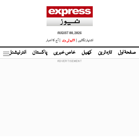
AUGUST 08, 2026
اشتہار لگائیں |
لائیو ٹی وی
| آج کا اخبار
صفحۂ اول
تازہ ترین
کھیل
خاص خبریں
پاکستان
انٹر نیشنل
ٹا