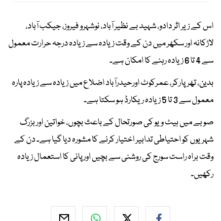
اس کے زیر اثر دادو، شہید بے نظیر آباد، نوشہرو فیروز، جیکب آباد،
لاڑکانہ اور سکھر میں دن کے وقت زیادہ سے زیادہ درجہ حرارت معمول
سے 4 تا 6 زیادہ رہنے کا امکان ہے۔
بدین، تھرپارکر، عمرکوٹ اورحیدرآباد اضلاع میں زیادہ سے زیادہ پارہ
معمول سے 3 تا 5 زیادہ ریکارڈ ہو سکتا ہے۔
صوبے میں ہیٹ ویو کی صورتحال کے باعث بچوں، خواتین اور بزرگ
شہریوں کو احتیاطی تدابیر اختیار کرنے کا مشورہ دیا گیا ہے۔ دن کے
وقت براہ راست سورج کی روشنی سے بچیں اور پانی کا استعمال زیادہ
رکھیں۔