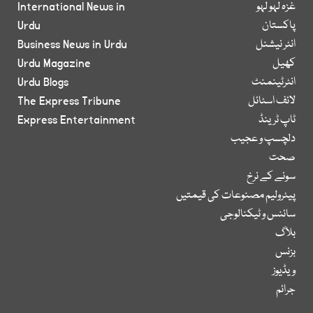
غزہ لہو لہو
International News in
پاکستان
Urdu
انٹر نیشنل
Business News in Urdu
کھیل
Urdu Magazine
انٹرٹینمنٹ
Urdu Blogs
لائف اسٹائل
The Express Tribune
ٹاپ ٹرینڈ
Express Entertainment
دلچسپ و عجیب
صحت
سونے کے نرخ
پیٹرولیم مصنوعات کی قیمتیں
سائنس و ٹیکنالوجی
بلاگ
بزنس
ویڈیوز
جرائم