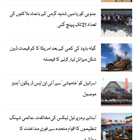
جنوبی کوریا میں شدید گرمی کے باعث ہلاکتوں کی
تعداد 21 تک پہنچ گئی
گولہ بارود کی کمی کے بعد امریکا کا کم قیمت ڈرون
شکن میزائل تیار کرنے کا فیصلہ
اسرائیل کو ’خاموشی‘ سے آئی این ایس ڈریکون آبدوز
موصول
آبنائے ہرمز پر ٹول ٹیکس کی مخالفت، عالمی شپنگ
تنظیموں کا اقوام متحدہ سے فوری مداخلت کا