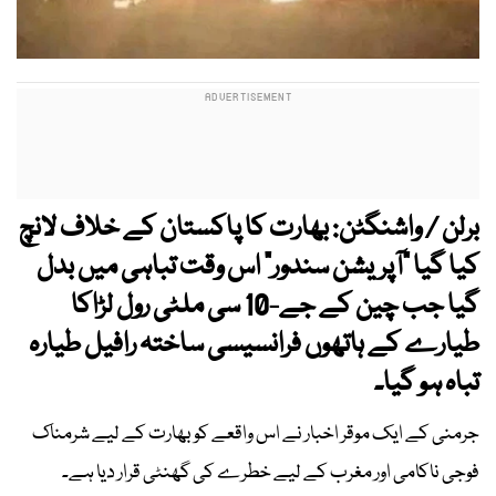
برلن / واشنگٹن: بھارت کا پاکستان کے خلاف لانچ
کیا گیا "آپریشن سندور" اس وقت تباہی میں بدل
گیا جب چین کے جے-10 سی ملٹی رول لڑاکا
طیارے کے ہاتھوں فرانسیسی ساختہ رافیل طیارہ
تباہ ہو گیا۔
جرمنی کے ایک موقر اخبار نے اس واقعے کو بھارت کے لیے شرمناک
فوجی ناکامی اور مغرب کے لیے خطرے کی گھنٹی قرار دیا ہے۔