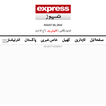
AUGUST 06, 2026
اشتہار لگائیں |
لائیو ٹی وی
| آج کا اخبار
صفحۂ اول
تازہ ترین
کھیل
خاص خبریں
پاکستان
انٹر نیشنل
ٹا