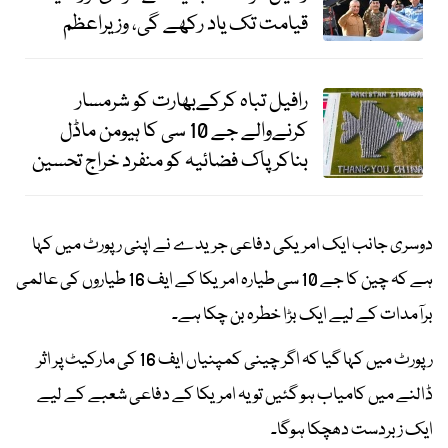
قیامت تک یاد رکھے گی، وزیراعظم
رافیل تباہ کرکےبھارت کو شرمسار
کرنےوالے جے 10 سی کا ہیومن ماڈل
بناکر پاک فضائیہ کو منفرد خراج تحسین
دوسری جانب ایک امریکی دفاعی جریدے نے اپنی رپورٹ میں کہا
ہے کہ چین کا جے 10 سی طیارہ امریکا کے ایف 16 طیاروں کی عالمی
برآمدات کے لیے ایک بڑا خطرہ بن چکا ہے۔
رپورٹ میں کہا گیا کہ اگر چینی کمپنیاں ایف 16 کی مارکیٹ پر اثر
ڈالنے میں کامیاب ہو گئیں تو یہ امریکا کے دفاعی شعبے کے لیے
ایک زبردست دھچکا ہوگا۔