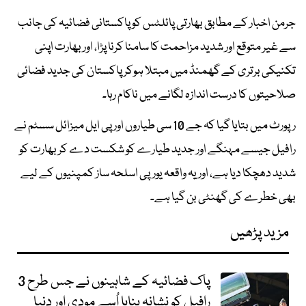
جرمن اخبار کے مطابق بھارتی پائلٹس کو پاکستانی فضائیہ کی جانب
سے غیر متوقع اور شدید مزاحمت کا سامنا کرنا پڑا، اور بھارت اپنی
تکنیکی برتری کے گھمنڈ میں مبتلا ہوکر پاکستان کی جدید فضائی
صلاحیتوں کا درست اندازہ لگانے میں ناکام رہا۔
رپورٹ میں بتایا گیا کہ جے 10 سی طیاروں اور پی ایل میزائل سسٹم نے
رافیل جیسے مہنگے اور جدید طیارے کو شکست دے کر بھارت کو
شدید دھچکا دیا ہے، اور یہ واقعہ یورپی اسلحہ ساز کمپنیوں کے لیے
بھی خطرے کی گھنٹی بن گیا ہے۔
مزید پڑھیں
پاک فضائیہ کے شاہینوں نے جس طرح 3
رافیل کو نشانہ بنایا اُسے مودی اور دنیا