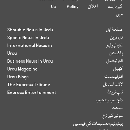
کے بارے
اخلاق
Policy
Us
میں
صفحۂ اول
Showbiz News in Urdu
تازہ ترین
Sports News in Urdu
غزہ لہو لہو
International News in
پاکستان
Urdu
انٹر نیشنل
Business News in Urdu
کھیل
Urdu Magazine
انٹرٹینمنٹ
Urdu Blogs
لائف اسٹائل
The Express Tribune
ٹاپ ٹرینڈ
Express Entertainment
دلچسپ و عجیب
صحت
سونے کے نرخ
پیٹرولیم مصنوعات کی قیمتیں