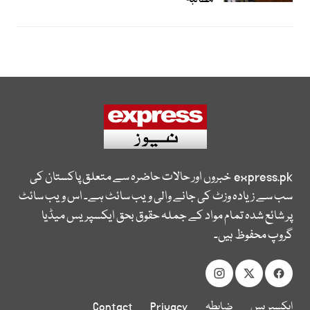
مطالبہ
express.pk
خبروں اور حالات حاضرہ سے متعلق پاکستان کی
سب سے زیادہ وزٹ کی جانے والی ویب سائٹ ہے۔ اس ویب سائٹ
پر شائع شدہ تمام مواد کے جملہ حقوق بحق ایکسپریس میڈیا
گروپ محفوظ ہیں۔
ایکسپریس
ضابطہ
Privacy
Contact