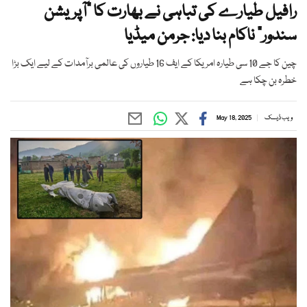
رافیل طیارے کی تباہی نے بھارت کا "آپریشن
سندور" ناکام بنا دیا: جرمن میڈیا
چین کا جے 10 سی طیارہ امریکا کے ایف 16 طیاروں کی عالمی برآمدات کے لیے ایک بڑا
خطرہ بن چکا ہے
ویب ڈیسک
May 18, 2025