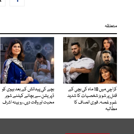
متعلقہ
کراچی میں 18 ماہ کی بچی کے
بچے کی پیدائش کے بعد بیوی کو
قتل پر شوبز شخصیات کا شدید
ڈپریشن سے بچانے کیلئے شوہر
غم و غصہ، فوری انصاف کا
محبت اور وقت دیں، روبینہ اشرف
مطالبہ