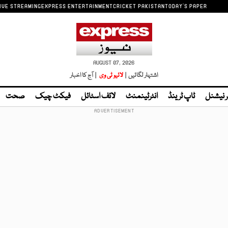
IVE STREAMING
EXPRESS ENTERTAINMENT
CRICKET PAKISTAN
TODAY'S PAPER
AUGUST 07, 2026
اشتہار لگائیں |
لائیو ٹی وی
| آج کا اخبار
ر نیشنل
ٹاپ ٹرینڈ
انٹرٹینمنٹ
لائف اسٹائل
فیکٹ چیک
صحت