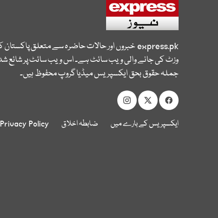
express.pk
خبروں اور حالات حاضرہ سے متعلق پاکستان 
وزٹ کی جانے والی ویب سائٹ ہے۔ اس ویب سائٹ پر شائع شدہ
جملہ حقوق بحق ایکسپریس میڈیا گروپ محفوظ ہیں۔
ایکسپریس کے بارے میں
ضابطہ اخلاق
Privacy Policy