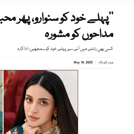
’’پہلے خود کو سنوارو، پھر محب
مداحوں کو مشورہ
کسی بھی رشتے میں آنے سے پہلے خود کو سمجھیں؛ اداکارہ
ویب ڈیسک
May 18, 2025