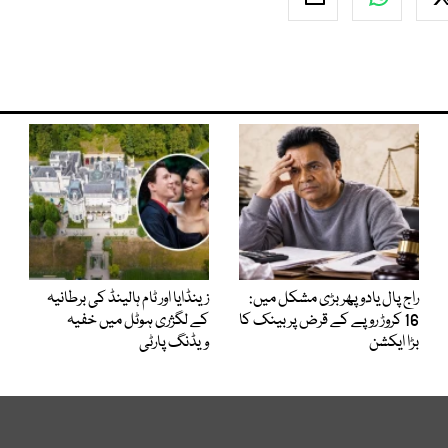
راج پال یادو پھر بڑی مشکل میں:
زینڈایا اور ٹام ہالینڈ کی برطانیہ
16 کروڑ روپے کے قرض پر بینک کا
کے لگژری ہوٹل میں خفیہ
بڑا ایکشن
ویڈنگ پارٹی