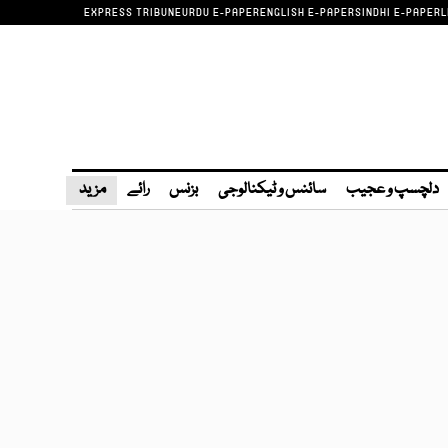
EXPRESS TRIBUNE
URDU E-PAPER
ENGLISH E-PAPER
SINDHI E-PAPER
L
دلچسپ و عجیب
سائنس و ٹیکنالوجی
بزنس
رائے
مزید