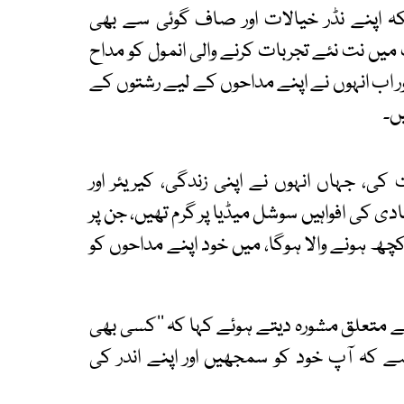
ہ اپنے نڈر خیالات اور صاف گوئی سے بھی
ں نت نئے تجربات کرنے والی انمول کو مداح
ر اب انہوں نے اپنے مداحوں کے لیے رشتوں کے
ں۔
، جہاں انہوں نے اپنی زندگی، کیریئر اور
 کی افواہیں سوشل میڈیا پر گرم تھیں، جن پر
 کچھ ہونے والا ہوگا، میں خود اپنے مداحوں کو
ے متعلق مشورہ دیتے ہوئے کہا کہ ’’کسی بھی
کہ آپ خود کو سمجھیں اور اپنے اندر کی