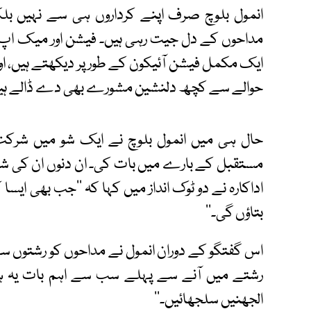
انمول بلوچ صرف اپنے کرداروں ہی سے نہیں بلک
مداحوں کے دل جیت رہی ہیں۔ فیشن اور میک اپ می
ایک مکمل فیشن آئیکون کے طور پر دیکھتے ہیں، او
حوالے سے کچھ دلنشین مشورے بھی دے ڈالے ہی
حال ہی میں انمول بلوچ نے ایک شو میں شرکت کی
مستقبل کے بارے میں بات کی۔ ان دنوں ان کی شادی
اداکارہ نے دو ٹوک انداز میں کہا کہ ’’جب بھی ایسا
بتاؤں گی۔‘‘
اس گفتگو کے دوران انمول نے مداحوں کو رشتوں س
رشتے میں آنے سے پہلے سب سے اہم بات یہ ہے 
الجھنیں سلجھائیں۔‘‘