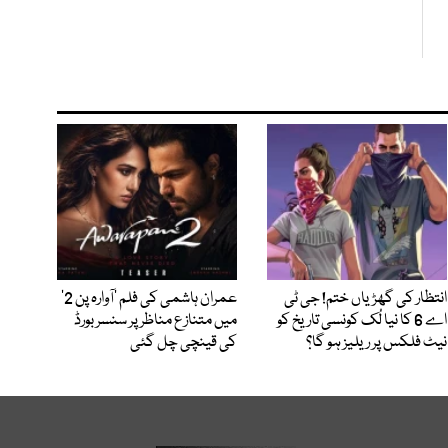
انتظار کی گھڑیاں ختم! جی ٹی
عمران ہاشمی کی فلم ’آوارہ پن 2‘
اے 6 کا نیا لُک کونسی تاریخ کو
میں متنازع مناظر پر سنسر بورڈ
نیٹ فلکس پر ریلیز ہو گا؟
کی قینچی چل گئی