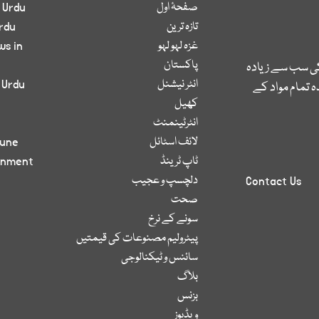
صفحۂ اول
 Urdu
تازہ ترین
rdu
غزہ لہو لہو
ws in
پاکستان
کی سب سے زیادہ
انٹر نیشنل
 Urdu
 تمام مواد کے
کھیل
انٹرٹینمنٹ
لائف اسٹائل
bune
ٹاپ ٹرینڈ
inment
دلچسپ و عجیب
Contact Us
صحت
سونے کے نرخ
پیٹرولیم مصنوعات کی قیمتیں
سائنس و ٹیکنالوجی
بلاگ
بزنس
ویڈیوز