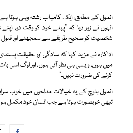
انمول کے مطابق، ایک کامیاب رشتہ وہی ہوتا ہے ج
انہوں نے زور دیا کہ ’’پہلے خود کو وقت دو، اپن
شخصیت کو صحیح طریقے سے سمجھنے اور قبول کر
اداکارہ نے مزید کہا کہ سادگی اور حقیقت پسن
میں ہوں، ویسی ہی نظر آتی ہوں، اور لوگ اسی بات پ
کرنے کی ضرورت نہیں۔‘‘
انمول بلوچ کے یہ خیالات مداحوں میں خوب سراہا 
تبھی خوبصورت ہوتا ہے جب انسان خود مکمل ہو، ان