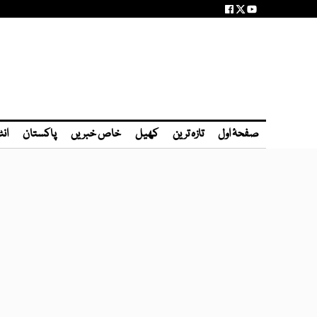
صفحۂ اول
تازہ ترین
کھیل
خاص خبریں
پاکستان
انٹ