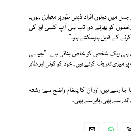
س میں دونوں افراد ذہنی طور پر متوازن ہوں۔
ے زخموں کو بھرنے دو، تب ہی آپ کسی اور کی
نے کے قابل ہوسکتے ہو۔‘‘
دی ہی ایک شخص کو خاص بناتی ہے۔ ’’جیسی
ر میری تعریف کرتے ہیں۔ خود کو کوئی اور ظاہر
جا رہے ہیں، اور ان کا پیغام واضح ہے: رشتہ
در سے بھی، باہر سے بھی۔