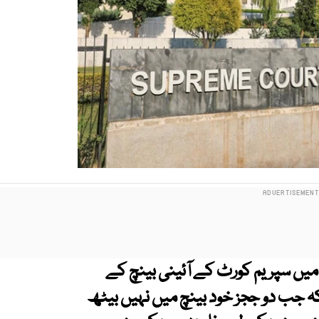
ں سپریم کورٹ کے آئینی بینچ کے
ب دو ججز خود بینچ میں نہیں بیٹھ