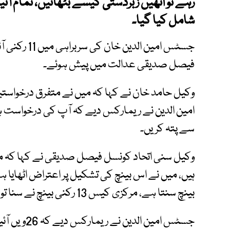
رہے تو انھیں زبردستی کیسے بٹھائیں، تمام آئی
شامل کیا گیا۔
جسٹس امین ال
فیصل صدیقی عدالت میں پیش ہوئے۔
وکیل حامد خان نے کہا کہ میں نے متفرق درخواستیں 
امین الدین نے ریمارکس دیے کہ آپ کی درخواست ہم
سے پتہ کریں۔
وکیل سنی اتحاد کونسل فیصل صدیقی نے کہا کہ می
ہیں، میں نے اس بینچ کی تشکیل پر اعتراض اٹھایا 
بینچ سنتا ہے، مرکزی کیس 13 رکنی بینچ نے سنا تو وہی بینچ اب نظرثانی سنے۔
جسٹس امین ا