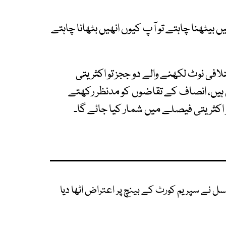
یٹھنا چاہتے تو آپ کیوں انھیں بٹھانا چاہتے
 نوٹ لکھنے والے دو ججز تو اکثریتی
ں ہیں، انصاف کے تقاضوں کو مدنظر رکھتے
اکثریتی فیصلے میں شمار کیا جائے گا۔
نے سپریم کورٹ کے بینچ پر اعتراض اٹھا دیا