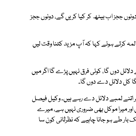
ں ججز اب بیٹھ کر کیا کریں گے، دونوں ججز
 کرتے ہوئے کہا کہ آپ مزید کتنا وقت لیں
ائل دوں گا، کوئی فرق نہیں پڑے گا اگر میں
گا کل دلائل دے دوں گا۔
 اتنے لمبے دلائل دے رہے ہیں۔ وکیل فیصل
ور میرا موکل بھی ضروری نہیں ہے، میرے
بار طے ہو جانا چاہیے کہ نظرثانی کون سا