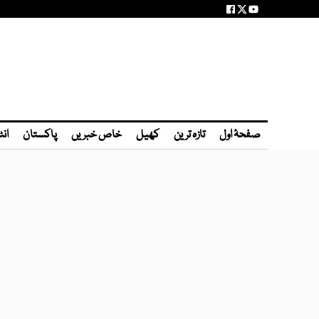
صفحۂ اول
تازہ ترین
کھیل
خاص خبریں
پاکستان
انٹ