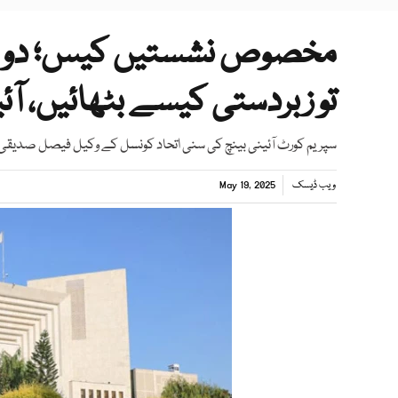
مخصوص نشستیں کیس؛ دو ججز
تو زبردستی کیسے بٹھائیں، آئ
سپریم کورٹ آئینی بینچ کی سنی اتحاد کونسل کے وکیل فیصل صدیقی
ویب ڈیسک
May 19, 2025