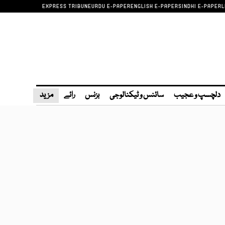
EXPRESS TRIBUNE
URDU E-PAPER
ENGLISH E-PAPER
SINDHI E-PAPER
L
دلچسپ و عجیب
سائنس و ٹیکنالوجی
بزنس
رائے
مزید