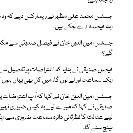
رہ جاتا ہے؟
جسٹس محمد علی مظہر نے ریمارکس دیے کہ وہ دونو
اپنا فیصلہ دے چکے ہیں۔
جسٹس امین الدین خان نے فیصل صدیقی سے مکالمہ
گے؟
فیصل صدیقی نے بتایا کہ اعتراضات پر تفصیل سے دل
ایک سماعت اور لے لوں گا، میں کل بھی یہاں ہوں 
جسٹس امین الدین خان نے کہا کہ آپ اعتراضات پر
صدیقی نے کہا کہ میرے لیے یہ کیس ضروری نہیں ا
لیے عدالت کا نظرثانی دائرہ سماعت ضروری ہے، ایک 
بینچ سنے گا۔