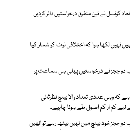
کونسل نے تین متفرق درخواستیں دائر کردیں
ں نہیں لکھا ہوا کہ اختلافی نوٹ کو شمار کیا
و ججز نے درخواستیں پہلی ہی سماعت پر
 کہ وہی عددی تعداد والا بینچ نظرثانی
یے کم از کم اصول طے ہونا چاہیے۔
ججز خود بینچ میں نہیں بیٹھ رہے تو انھیں