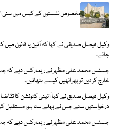
مخصوص نشستوں کے کیس میں سنی اتحاد 
وکیل فیصل صدیقی نے کہا کہ آئین یا قانون میں کہی
جائے۔
جسٹس محمد علی مظہر نے ریمارکس دیے کہ جب د
خارج کر دیں تو پھر انھیں کیسے بٹھائیں۔
وکیل فیصل صدیق نے کہا آئینی کنونشن کا تقاضا ہے
درخواستیں سنے جس نے پہلے سنا ہو، مستقبل کے ل
جسٹس محمد علی مظہر نے ریمارکس دیے کہ جب دو 