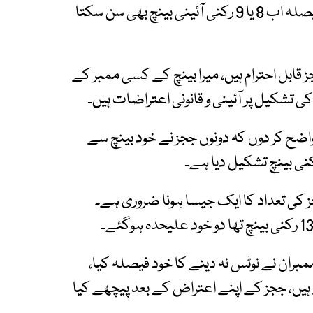
بھی سن سکتا ہے، ترمیم کے بعد 13 رکنی بینچ کا فیصلہ اب 8 یا 9 رکنی آئینی بینچ بھی سن سکتا
ابل احترام ہیں، میرا بینچ کے کسی ممبر کے
ضح کر دوں کہ دونوں ججز نے خود بینچ سے
 کی تعداد کا ایک جیسا ہونا ضروری ہے۔
ران نے نوٹس نہ دینے کا خود فیصلہ کیا،
یں، ججز کے اپنے اعتراض کے بعد پیچھے کیا