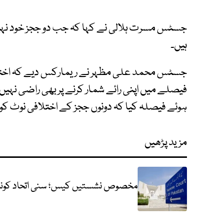
جسٹس مسرت ہلالی نے کہا کہ جب دو ججز خود نہیں ب
ہیں۔
جسٹس محمد علی مظہر نے ریمارکس دیے کہ اختلافی
فیصلے میں اپنی رائے شمار کرنے پر بھی راضی نہی
ہوئے فیصلہ کیا کہ دونوں ججز کے اختلافی نوٹ کو 
مزید پڑھیں
مخصوص نشستیں کیس؛ سنی اتحاد کونسل 