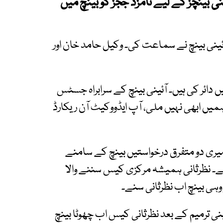
نی بینچز کے لیے نامزد ججز کو بینچ میں
دین خان کی سربراہی میں 11 رکنی آئینی بینچ نے سماعت کی۔ وکیل حامد خان اور
دائر کی ہیں۔ آئینی بینچ کے سرابراہ جسٹس
یں ابھی نہیں ملی، آپ ایڈووکیٹ آن ریکارڈ
ری دو متفرق درخواستیں بینچ کے سامنے
ہے۔ نظرثانی ہمیشہ مرکزی کیس سننے والا
لدین نے ریمارکس دیے کہ 26ویں آئینی ترمیم کے بعد نظرثانی کیس اب چھوٹا بینچ