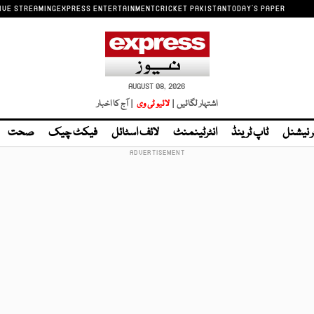
IVE STREAMING
EXPRESS ENTERTAINMENT
CRICKET PAKISTAN
TODAY'S PAPER
AUGUST 08, 2026
اشتہار لگائیں |
لائیو ٹی وی
| آج کا اخبار
ر نیشنل
ٹاپ ٹرینڈ
انٹرٹینمنٹ
لائف اسٹائل
فیکٹ چیک
صحت