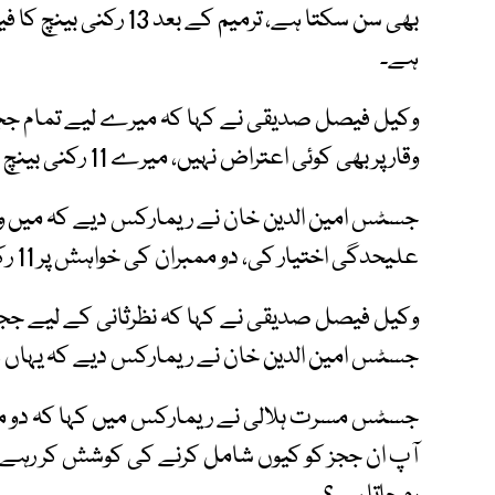
ہے۔
وکیل فیصل صدیقی نے کہا کہ میرے لیے تمام ججز ق
وقار پر بھی کوئی اعتراض نہیں، میرے 11 رکنی بینچ کی تشکیل پر آئینی و قانونی اعتراضات ہیں۔
جسٹس امین الدین خان نے ریمارکس دیے کہ میں وا
علیحدگی اختیار کی، دو ممبران کی خواہش پر 11 رکنی بینچ تشکیل دیا ہے۔
وکیل فیصل صدیقی نے کہا کہ نظرثانی کے لیے ججز
جسٹس امین الدین خان نے ریمارکس دیے کہ یہاں 13 رکنی بینچ تھا دو خود علیحدہ ہوگئے۔
جسٹس مسرت ہلالی نے ریمارکس میں کہا کہ دو ممب
آپ ان ججز کو کیوں شامل کرنے کی کوشش کر رہے ہ