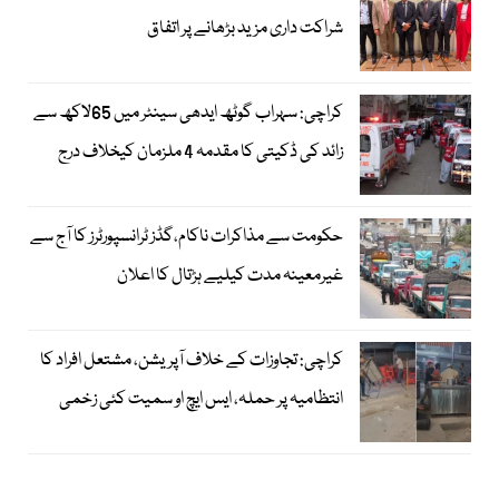
شراکت داری مزید بڑھانے پر اتفاق
کراچی: سہراب گوٹھ ایدھی سینٹر میں 65لاکھ سے
زائد کی ڈکیتی کا مقدمہ 4 ملزمان کیخلاف درج
حکومت سے مذاکرات ناکام،گڈز ٹرانسپورٹرز کا آج سے
غیرمعینہ مدت کیلیے ہڑتال کا اعلان
کراچی: تجاوزات کے خلاف آپریشن، مشتعل افراد کا
انتظامیہ پر حملہ، ایس ایچ او سمیت کئی زخمی