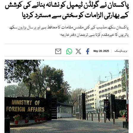
پاکستان نے گولڈن ٹیمپل کو نشانہ بنانے کی کوشش
کے بھارتی الزامات کو سختی سے مسترد کردیا
پاکستان سکھ مذہب کے کئی مقدس مقامات کا محافظ ہے اور ہر سال ہزاروں سکھ
یاتریوں کا خیرمقدم کرتا ہے، ترجمان دفتر خارجہ
ویب ڈیسک
May 20, 2025