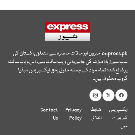
express.pk
خبروں اور حالات حاضرہ سے متعلق پاکستان کی
سب سے زیادہ وزٹ کی جانے والی ویب سائٹ ہے۔ اس ویب سائٹ
پر شائع شدہ تمام مواد کے جملہ حقوق بحق ایکسپریس میڈیا
گروپ محفوظ ہیں۔
ایکسپریس
ضابطہ
Privacy
Contact
کے بارے
اخلاق
Policy
Us
میں