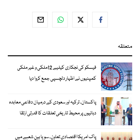
متعلقہ
فیسکو کی نجکاری کیلیے 12ملکی و غیر ملکی
کمپنیوں نے اظہارِ دلچسپی جمع کروا دیا
پاکستان، ترکیہ اور سعودی کے درمیان دفاعی معاہدہ
دہائیوں پر محیط تاریخی تعلقات کا قدرتی ارتقا
پاک امریکا اقتصادی تعاون، سویا بین شعبے میں