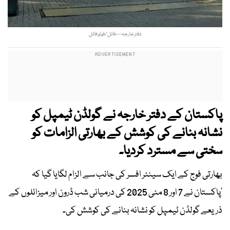
دفترخارجہ—فائل/فوٹو:فائل
پاکستان کے دفتر خارجہ نے گولڈن ٹیمپل کو
نشانہ بنانے کی کوشش کے بھارتی الزامات کو
سختی سے مسترد کردیا۔
بھارتی فوج کے ایک سینئر افسر کی جانب سے الزام لگایا گیا کہ
’پاکستان نے 7 اور 8 مئی 2025 کی درمیانی شب ڈرون اور میزائلوں کے
ذریعے گولڈن ٹیمپل کو نشانہ بنانے کی کوشش کی۔