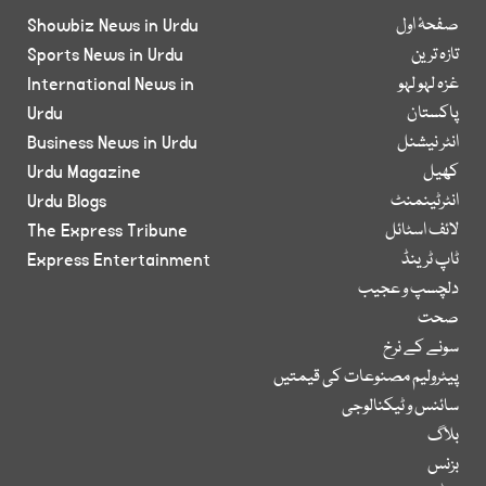
صفحۂ اول
Showbiz News in Urdu
تازہ ترین
Sports News in Urdu
غزہ لہو لہو
International News in
پاکستان
Urdu
انٹر نیشنل
Business News in Urdu
کھیل
Urdu Magazine
انٹرٹینمنٹ
Urdu Blogs
لائف اسٹائل
The Express Tribune
ٹاپ ٹرینڈ
Express Entertainment
دلچسپ و عجیب
صحت
سونے کے نرخ
پیٹرولیم مصنوعات کی قیمتیں
سائنس و ٹیکنالوجی
بلاگ
بزنس