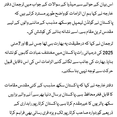
اس بیان کے حوالے سے میڈیا کے سوالات کے جواب میں ترجمان دفتر
خارجہ نے کہا ہم ان الزامات کو واضح طور پر مسترد کرتے ہیں کہ
پاکستان نے گولڈن ٹیمپل جو سکھ مذہب کے ماننے والوں کے لیے
مقدس ترین مقام ہے، اسے نشانہ بنانے کی کوشش کی۔
ترجمان نے کہا کہ درحقیقت یہ بھارت ہی تھا جس نے 6 اور 7 مئی
2025 کی درمیانی رات پاکستان میں مختلف عبادت گاہوں کو نشانہ
بنایا، بھارت کی جانب سے لگائے گئے الزامات اس کی اس ناقابل قبول
حرکت سے توجہ نہیں ہٹا سکتے۔
دفتر خارجہ نے کہا کہ پاکستان سکھ مذہب کے کئی مقدس مقامات
کا قابل فخر محافظ ہے، پاکستان ہر سال دنیا بھر سے آنے والے ہزاروں
سکھ یاتریوں کا خیرمقدم کرتا ہے، پاکستان کرتارپور راہداری کے
ذریعے گوردوارہ صاحب کرتارپور تک ویزہ فری رسائی بھی فراہم کرتا