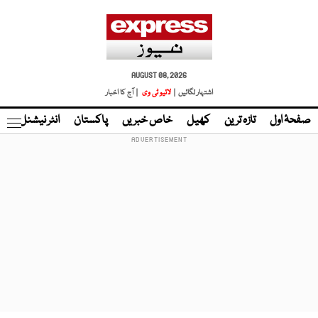
AUGUST 08, 2026
اشتہار لگائیں |
لائیو ٹی وی
| آج کا اخبار
صفحۂ اول
تازہ ترین
کھیل
خاص خبریں
پاکستان
انٹر نیشنل
ٹا