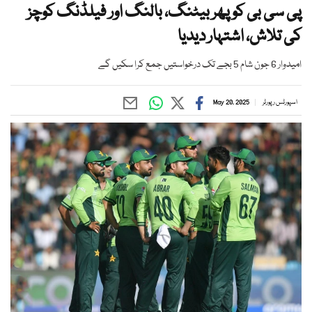
پی سی بی کو پھر بیٹنگ، بالنگ اور فیلڈنگ کوچز
کی تلاش، اشتہار دیدیا
امیدوار 6 جون شام 5 بجے تک درخواستیں جمع کرا سکیں گے
اسپورٹس رپورٹر
May 20, 2025