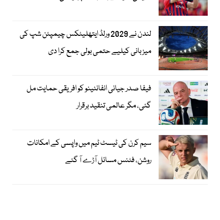
لندن نے 2029 ورلڈ ایتھلیٹکس چیمپئن شپ کی
میزبانی کیلیے حتمی بولی جمع کرا دی
فیفا صدر جیانی انفانٹینو کو افریقی حمایت مل
گئی، مگر عالمی تنقید برقرار
سیم کرن کی ٹیسٹ ٹیم میں واپسی کے امکانات
روشن، فٹنس مسائل آڑے آ گئے