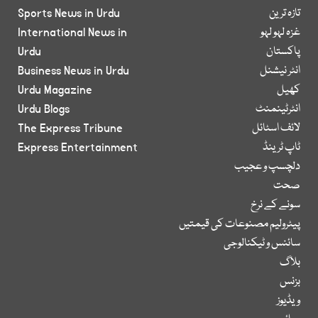
تازہ ترین
Sports News in Urdu
غزہ لہو لہو
International News in
پاکستان
Urdu
انٹر نیشنل
Business News in Urdu
کھیل
Urdu Magazine
انٹرٹینمنٹ
Urdu Blogs
لائف اسٹائل
The Express Tribune
ٹاپ ٹرینڈ
Express Entertainment
دلچسپ و عجیب
صحت
سونے کے نرخ
پیٹرولیم مصنوعات کی قیمتیں
سائنس و ٹیکنالوجی
بلاگ
بزنس
ویڈیوز