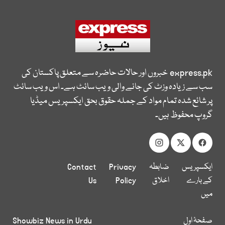
express.pk
خبروں اور حالات حاضرہ سے متعلق پاکستان کی
سب سے زیادہ وزٹ کی جانے والی ویب سائٹ ہے۔ اس ویب سائٹ
پر شائع شدہ تمام مواد کے جملہ حقوق بحق ایکسپریس میڈیا
گروپ محفوظ ہیں۔
ایکسپریس
ضابطہ
Privacy
Contact
کے بارے
اخلاق
Policy
Us
میں
صفحۂ اول
Showbiz News in Urdu