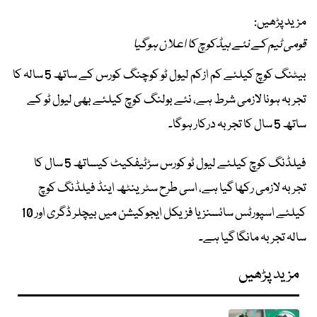
مزید پڑھیں:
قومی ٹیم کے نئے ہیڈکوچ کا اعلان ہوگیا
بیٹنگ کوچ کیلئے کم ازکم لیول ٹو کوچنگ کورس کے ساتھ 5 سالہ کا
تجربہ ہونا لازمی شرط ہے، نئے بولنگ کوچ کیلئے بھی لیول ٹو کے
ساتھ 5 سال کا تجربہ درکار ہوگا۔
فیلڈنگ کوچ کیلئے لیول ٹو کورس سڑٹیفکیٹ کیساتھ 5 سال کا
تجربہ لازمی رکھا گیا ہے، اسی طرح سٹرینٹھ اینڈ فیلڈنگ کوچ
کیلئے اسپورٹس سائسنز یا فزیکل ایجوکیشن میں بیچلر ڈگری اور 10
سالہ تجربہ مانگا گیا ہے۔
مزید پڑھیں