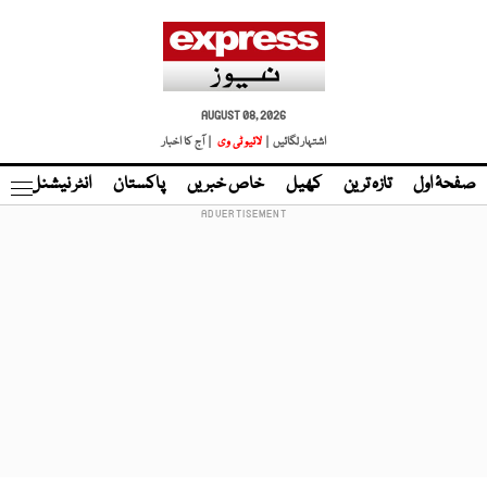
AUGUST 08, 2026
اشتہار لگائیں |
لائیو ٹی وی
| آج کا اخبار
صفحۂ اول
تازہ ترین
کھیل
خاص خبریں
پاکستان
انٹر نیشنل
ٹا