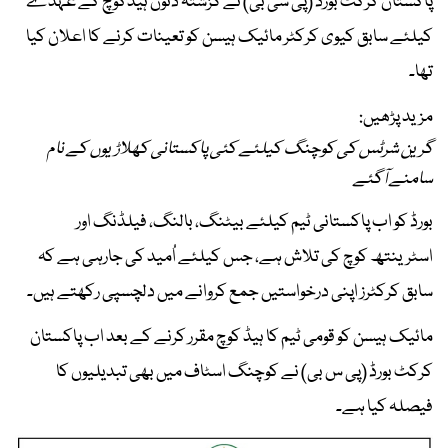
پاکستان کرکٹ بورڈ (پی سی بی) نے گزشتہ دنوں ہیڈکوچ کے عہدے
کیلئے سابق کیوی کرکٹر مائیک ہیسن کو تعینات کرنے کا اعلان کیا
تھا۔
مزید پڑھیں:
گرین شرٹس کی کوچنگ کیلئے کئی پاکستانی کھلاڑیوں کے نام
سامنے آگئے
بورڈ کو اب پاکستانی ٹیم کیلئے بیٹنگ، بالنگ، فیلڈنگ اور
اسٹرینتھ کوچ کی تلاش ہے، جس کیلئے اُمید کی جارہی ہے کہ
سابق کرکٹرز اپنی درخواستیں جمع کروانے میں دلچسپی رکھتے ہیں۔
مائیک ہیسن کو قومی ٹیم کا ہیڈ کوچ مقرر کرنے کے بعد اب پاکستان
کرکٹ بورڈ (پی س بی) نے کوچنگ اسٹاف میں بھی تبدیلیوں کا
فیصلہ کیا ہے۔