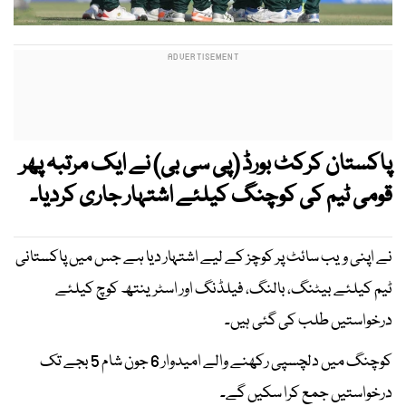
پاکستان کرکٹ بورڈ (پی سی بی) نے ایک مرتبہ پھر
قومی ٹیم کی کوچنگ کیلئے اشتہار جاری کردیا۔
نے اپنی ویب سائٹ پر کوچز کے لیے اشتہار دیا ہے جس میں پاکستانی
ٹیم کیلئے بیٹنگ، بالنگ، فیلڈنگ اور اسٹرینتھ کوچ کیلئے
درخواستیں طلب کی گئی ہیں۔
کوچنگ میں دلچسپی رکھنے والے امیدوار 6 جون شام 5 بجے تک
درخواستیں جمع کرا سکیں گے۔