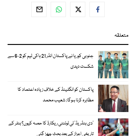
متعلقہ
جنوبی کوریا نے پاکستان انڈر 21 ہاکی ٹیم کو 2-6 سے
شکست دیدی
پاکستان کو انگلینڈ کے خلاف زیادہ اعتماد کا
مظاہرہ کرنا ہوگا: شعیب محمد
’دی ہنڈریڈ‘ ٹی ٹوئنٹی ریکارڈ کا حصہ کیوں؟ بٹلر کے
تاریخی اعزاز کے بعد بحث چھڑ گئی