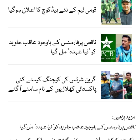
قومی ٹیم کے نئے ہیڈکوچ کا اعلان ہوگیا
ناقص پرفارمنس کے باوجود عاقب جاوید
کو "نیا عہدہ" مل گیا
گرین شرٹس کی کوچنگ کیلئے کئی
پاکستانی کھلاڑیوں کے نام سامنے آگئے
مزید پڑھیں:
ناقص پرفارمنس کے باوجود عاقب جاوید کو "نیا عہدہ" مل گیا