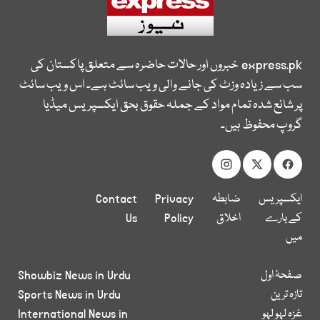
express.pk
خبروں اور حالات حاضرہ سے متعلق پاکستان کی
سب سے زیادہ وزٹ کی جانے والی ویب سائٹ ہے۔ اس ویب سائٹ
پر شائع شدہ تمام مواد کے جملہ حقوق بحق ایکسپریس میڈیا
گروپ محفوظ ہیں۔
ایکسپریس
ضابطہ
Privacy
Contact
کے بارے
اخلاق
Policy
Us
میں
صفحۂ اول
Showbiz News in Urdu
تازہ ترین
Sports News in Urdu
غزہ لہو لہو
International News in