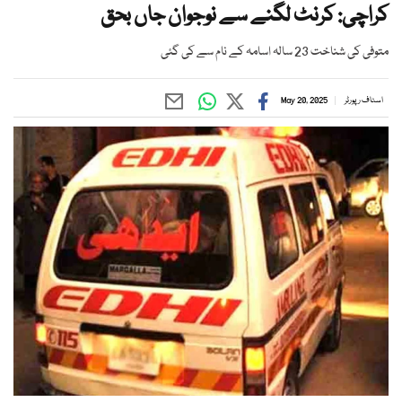
کراچی: کرنٹ لگنے سے نوجوان جاں بحق
متوفی کی شناخت 23 سالہ اسامہ کے نام سے کی گئی
اسٹاف رپورٹر
May 20, 2025