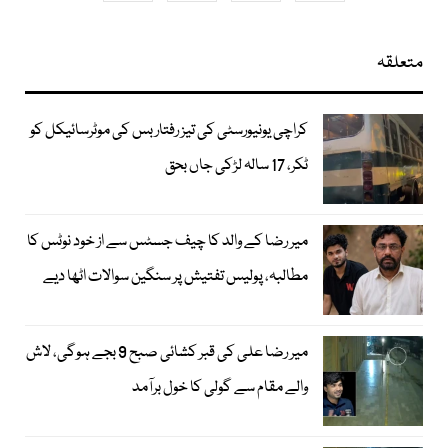
متعلقہ
کراچی یونیورسٹی کی تیز رفتار بس کی موٹرسائیکل کو
ٹکر، 17 سالہ لڑکی جاں بحق
میر رضا کے والد کا چیف جسٹس سے از خود نوٹس کا
مطالبہ، پولیس تفتیش پر سنگین سوالات اٹھا دیے
میر رضا علی کی قبر کشائی صبح 9 بجے ہوگی، لاش
والے مقام سے گولی کا خول برآمد