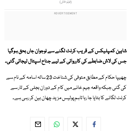
(فوٹو: فائل)
شاہین کمپلیکس کے قریب کرنٹ لگنے سے نوجوان جاں بحق ہوگیا
جس کی لاش ضابطے کی کارروائی کے لیے جناح اسپتال لیجائی گئی۔
چھیپا حکام کے مطابق متوفی کی شناخت 23 سالہ اسامہ کے نام سے
کی گئی جبکہ واقعہ جیم خانے میں کام کے دوران بجلی کے تار سے
کرنٹ لگانے کا بتایا جا رہا تاہم پولیس مزید چھان بین کر رہی ہے۔