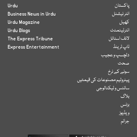
پاکستان
Urdu
انٹر نیشنل
Business News in Urdu
کھیل
Urdu Magazine
انٹرٹینمنٹ
Urdu Blogs
لائف اسٹائل
The Express Tribune
ٹاپ ٹرینڈ
Express Entertainment
دلچسپ و عجیب
صحت
سونے کے نرخ
پیٹرولیم مصنوعات کی قیمتیں
سائنس و ٹیکنالوجی
بلاگ
بزنس
ویڈیوز
جرائم