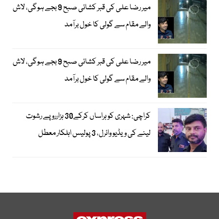
میر رضا علی کی قبر کشائی صبح 9 بجے ہوگی، لاش
والے مقام سے گولی کا خول برآمد
میر رضا علی کی قبر کشائی صبح 9 بجے ہوگی، لاش
والے مقام سے گولی کا خول برآمد
کراچی: شہری کو ہراساں کرکے30 ہزارروپے رشوت
لینے کی ویڈیو وائرل، 3 پولیس اہلکار معطل