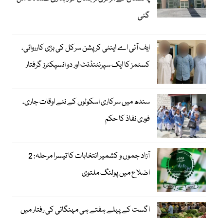
گئی
ایف آئی اے اینٹی کرپشن سرکل کی بڑی کارروائی،
کسٹمز کا ایک سپرنٹنڈنٹ اور دو انسپکٹرز گرفتار
سندھ میں سرکاری اسکولوں کے نئے اوقات جاری،
فوری نفاذ کا حکم
آزاد جموں و کشمیر انتخابات کا تیسرا مرحلہ: 2
اضلاع میں پولنگ ملتوی
اگست کے پہلے ہفتے ہی مہنگائی کی رفتار میں