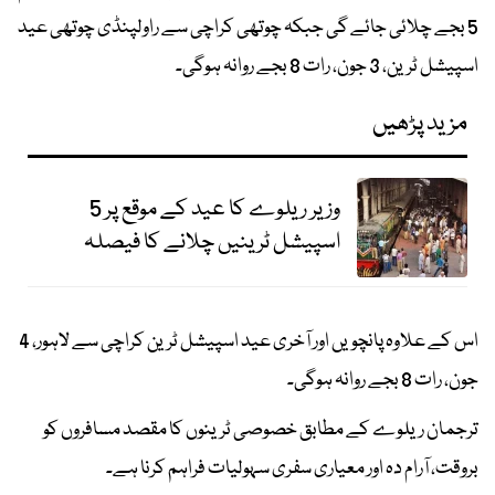
5 بجے چلائی جائے گی جبکہ چوتھی کراچی سے راولپنڈی چوتھی عید
اسپیشل ٹرین، 3 جون، رات 8 بجے روانہ ہوگی۔
مزید پڑھیں
وزیر ریلوے کا عید کے موقع پر 5
اسپیشل ٹرینیں چلانے کا فیصلہ
اس کے علاوہ پانچویں اور آخری عید اسپیشل ٹرین کراچی سے لاہور، 4
جون، رات 8 بجے روانہ ہوگی۔
ترجمان ریلوے کے مطابق خصوصی ٹرینوں کا مقصد مسافروں کو
بروقت، آرام دہ اور معیاری سفری سہولیات فراہم کرنا ہے۔