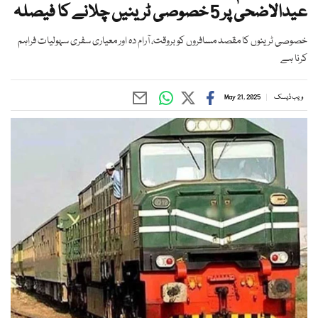
عیدالاضحیٰ پر 5 خصوصی ٹرینیں چلانے کا فیصلہ
خصوصی ٹرینوں کا مقصد مسافروں کو بروقت، آرام دہ اور معیاری سفری سہولیات فراہم
کرنا ہے
ویب ڈیسک
May 21, 2025