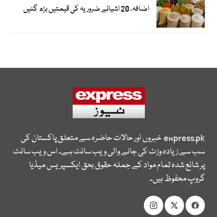
اضافہ، 20 اشیائے ضروریہ کی قیمتیں بڑھ گئیں
express.pk
خبروں اور حالات حاضرہ سے متعلق پاکستان کی
سب سے زیادہ وزٹ کی جانے والی ویب سائٹ ہے۔ اس ویب سائٹ
پر شائع شدہ تمام مواد کے جملہ حقوق بحق ایکسپریس میڈیا
گروپ محفوظ ہیں۔