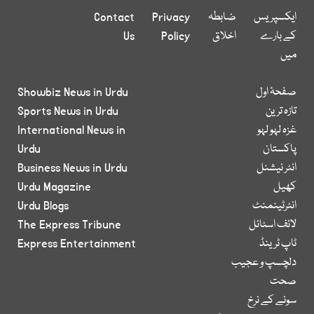
ایکسپریس
ضابطہ
Privacy
Contact
کے بارے
اخلاق
Policy
Us
میں
صفحۂ اول
Showbiz News in Urdu
تازہ ترین
Sports News in Urdu
غزہ لہو لہو
International News in
پاکستان
Urdu
انٹر نیشنل
Business News in Urdu
کھیل
Urdu Magazine
انٹرٹینمنٹ
Urdu Blogs
لائف اسٹائل
The Express Tribune
ٹاپ ٹرینڈ
Express Entertainment
دلچسپ و عجیب
صحت
سونے کے نرخ