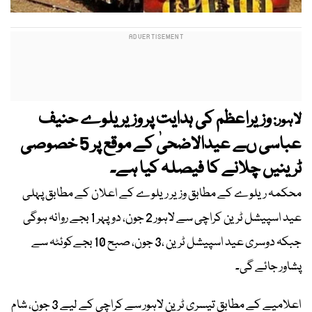
وزیراعظم کی ہدایت پر وزیر یلوے حنیف
لاہور:
عباسی ںے عیدالاضحیٰ کے موقع پر 5 خصوصی
ٹرینیں چلانے کا فیصلہ کیا ہے۔
محکمہ ریلوے کے مطابق وزیر ریلوے کے اعلان کے مطابق پہلی
عید اسپیشل ٹرین کراچی سے لاہور 2 جون، دوپہر 1 بجے روانہ ہوگی
جبکہ دوسری عید اسپیشل ٹرین ،3 جون، صبح 10 بجےکوئٹہ سے
پشاور جائے گی۔
اعلامیے کے مطابق تیسری ٹرین لاہور سے کراچی کے لیے 3 جون، شام