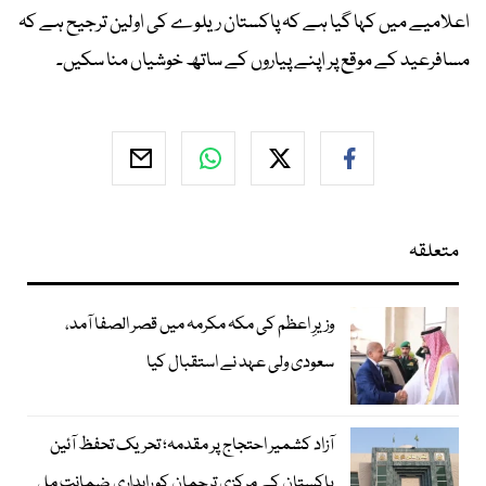
اعلامیے میں کہا گیا ہے کہ پاکستان ریلوے کی اولین ترجیح ہے کہ
مسافرعید کے موقع پر اپنے پیاروں کے ساتھ خوشیاں منا سکیں۔
متعلقہ
وزیرِ اعظم کی مکہ مکرمہ میں قصر الصفا آمد،
سعودی ولی عہد نے استقبال کیا
آزاد کشمیر احتجاج پر مقدمہ؛ تحریک تحفظ آئین
پاکستان کے مرکزی ترجمان کو راہداری ضمانت مل