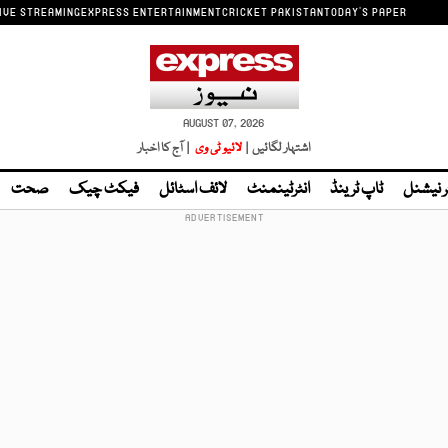
IVE STREAMING
EXPRESS ENTERTAINMENT
CRICKET PAKISTAN
TODAY'S PAPER
AUGUST 07, 2026
اشتہار لگائیں |
لائیو ٹی وی
| آج کا اخبار
ر نیشنل
ٹاپ ٹرینڈ
انٹرٹینمنٹ
لائف اسٹائل
فیکٹ چیک
صحت