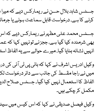
جسٹس شاہد بلال حسن نے ریمارکس دیے کہ میرا د
کرنے کا ہے، درخواست قابل سماعت ہونے یا جرمانہ 
جسٹس محمد علی مظہر نے ریمارکس دیے کہ اس قس
بھی شرمندہ کیا گیا ہے، ججز نے تو نہیں کہا کہ ع
انہیں نشانہ بنایا گیا، میرے حوالے سے یہ الفاظ ا
وکیل ادریس اشرف نے کہا کہ بانی پی ٹی آئی کی د
میں نے راجا مقسط کی جانب سے دائر درخواست لکھ
الفاظ کا استعمال نہیں کیا گیا۔ جسٹس صلاح الدین 
مکمل کر چکے ہیں۔
وکیل فیصل صدیقی نے کہا کہ اس کیس میں سینیارٹ