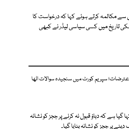
 سے مکالمہ کرتے ہوئے کہا کہ درخواست کا
ملکی تاریخ میں کسی سیاسی لیڈر نے کبھی
ر اعترضات؛ سپریم کورٹ میں سنجیدہ سوالات اٹھا
یا ہے کہ دباؤ قبول نہ کرنے پر ججز کو نشانہ
 دینے پر ججز کو نشانہ بنایا گیا۔