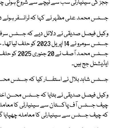
ججز کی سینیارٹی سب سے نیچے سے شروع ہونی چا
جسٹس محمد علی مظہر نے کہا کہ ٹرانسفر ہوئے د
جسٹس سومرو نے 14 اپریل
جسٹس محمد آص
ایڈیشنل جج ہیں۔
جسٹس شاہد بلال نے استفسار کیا کہ جسٹس محسن ا
چیف جسٹس آف پاکستان سے سینیارٹی کا معاملہ ڈس
کہ چیف جسٹس سے سینیارٹی کا معاملہ چھپایا گی