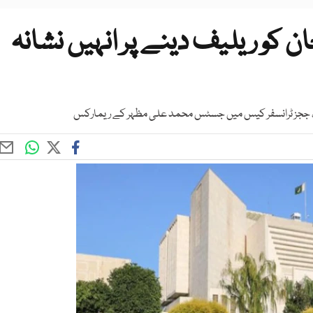
ن کو ریلیف دینے پر انہیں نشانہ
ہے، ججز ٹرانسفر کیس میں جسٹس محمد علی مظہر کے ریمارکس