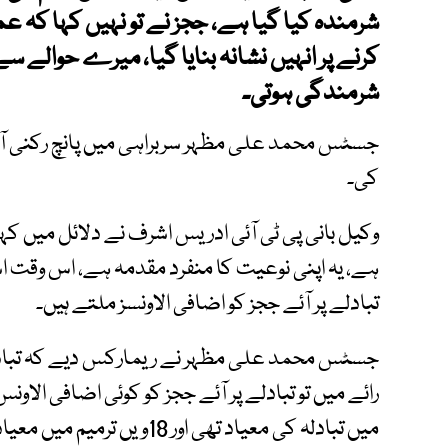
شرمندہ کیا گیا ہے، ججز نے تو نہیں کہا کہ
کرنے پر انہیں نشانہ بنایا گیا، میرے حوالے س
شرمندگی ہوتی۔
جسٹس محمد علی مظہر سربراہی میں پانچ رکنی آئ
کی۔
وکیل بانی پی ٹی آئی ادریس اشرف نے دلائل میں کہا
ہے، یہ اپنی نوعیت کا منفرد مقدمہ ہے، اس وقت اسل
تبادلے پر آئے ججز کو اضافی الاونسز ملتے ہیں۔
جسٹس محمد علی مظہر نے ریمارکس دیے کہ تبادلہ پ
رائے میں تو تبادلے پر آئے ججز کو کوئی اضافی الاون
میں تبادلہ کی معیاد تھی اور 18ویں ترمیم میں معیاد کو نکال دیا گیا ہے۔