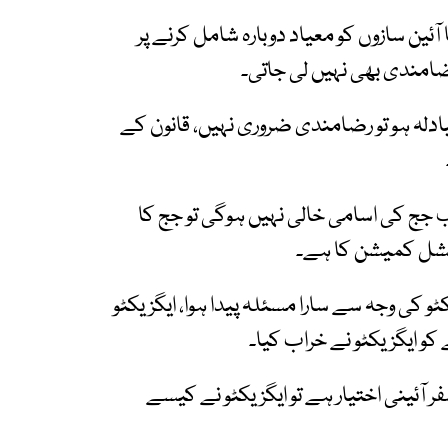
ن سازوں کو معیاد دوبارہ شامل کرنے پر
ضامندی بھی نہیں لی جاتی۔
دلہ ہو تو رضامندی ضروری نہیں، قانون کے
 کی اسامی خالی نہیں ہوگی تو جج کا
وڈیشل کمیشن کا ہے۔
 کی وجہ سے سارا مسئلہ پیدا ہوا، ایگزیکٹو
کو ایگزیکٹو نے خراب کیا۔
ر آئینی اختیار ہے تو ایگزیکٹو نے کیسے