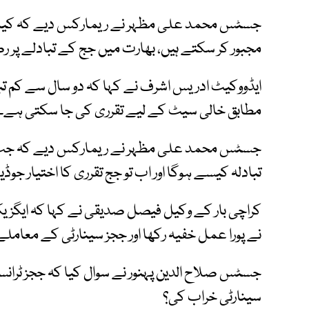
جسٹس محمد علی مظہر نے ریمارکس دیے کہ کیا آئی
مجبور کر سکتے ہیں، بھارت میں جج کے تبادلے پر ر
ایڈووکیٹ ادریس اشرف نے کہا کہ دو سال سے کم تبا
مطابق خالی سیٹ کے لیے تقرری کی جا سکتی ہے۔
جسٹس محمد علی مظہر نے ریمارکس دیے کہ جب جج
تبادلہ کیسے ہوگا اور اب تو جج تقرری کا اختیار ج
کراچی بار کے وکیل فیصل صدیقی نے کہا کہ ایگزیکٹو
نے پورا عمل خفیہ رکھا اور ججز سینارٹی کے معاملے 
جسٹس صلاح الدین پہنور نے سوال کیا کہ ججز ٹرانسف
سینارٹی خراب کی؟