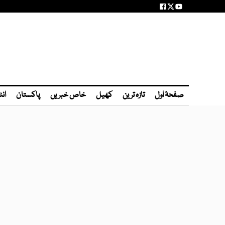
صفحۂ اول
تازہ ترین
کھیل
خاص خبریں
پاکستان
انٹ