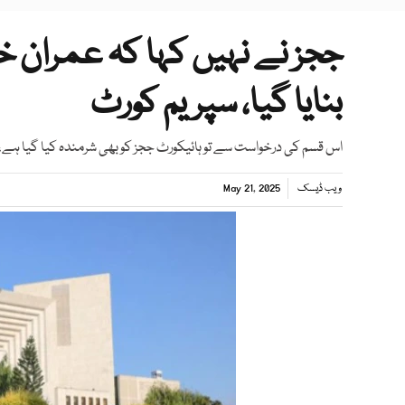
ججز نے نہیں کہا کہ عمران خا
بنایا گیا، سپریم کورٹ
اس قسم کی درخواست سے تو ہائیکورٹ ججز کو بھی شرمندہ کیا گیا 
ویب ڈیسک
May 21, 2025