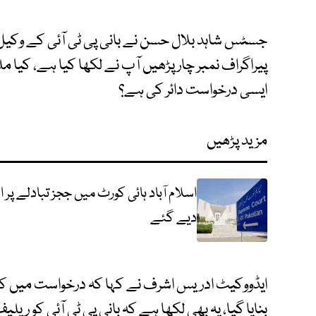
جسٹس شاہد بلال حسن نے بانی پی ٹی آئی کے وکیل
پیراگراف نمبر چار پڑھیں آپ نے لکھا کیا ہے، کیا 
ایسی درخواست دائر کی ہے؟
مزید پڑھیں
اسلام آباد ہائی کورٹ میں ججز تبادلے پ
دیے گئے
ایڈووکیٹ ادریس اشرف نے کہا کہ درخواست میں کہا گ
بنایا گیا، یہ بھی لکھا ہے کہ بانی پی ٹی آئی کو ریلیف