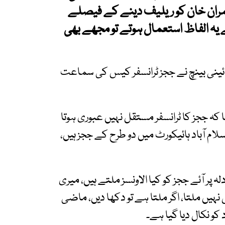
 عمران خان کو ریلیف دینے کے فیصلے
ے یہ الفاظ استعمال ہوتے تو مجھے بھی
ینی بینچ نے ججز ٹرانسفر کیس کی سماعت
 کہ ججز کا ٹرانسفر مستقل نہیں عبوری ہوتا
ام آباد ہائیکورٹ میں دو طرح کے ججز ہیں،
ر آئے ججز کو کیا الاونسز ملتے ہیں، میری
س نہیں ملتا، اگر ملتا ہے تو دکھا دیں، ماضی