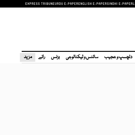
EXPRESS TRIBUNE
URDU E-PAPER
ENGLISH E-PAPER
SINDHI E-PAPER
L
دلچسپ و عجیب
سائنس و ٹیکنالوجی
بزنس
رائے
مزید