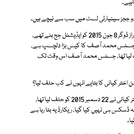
ہیے۔
و ججز سینیارٹی لسٹ میں سب سے نیچے ہیں۔
وکیل فیصل صدیقی نے دلائل دیے کہ جسٹس سرفراز ڈوگر 8 جون 2015 کو ایڈیشنل جج بنے تھے،
 2023 کو حلف لیا تھا۔ جسٹس محمد آصف کا کیس بڑا دلچسپ ہے،
ف نے 20 جنوری 2025 کو حلف لیا تھا، جسٹس محمد آصف اس وقت تک
ختر کیانی کا بتایے انہوں نے کب حلف لیا؟
وکیل فیصل صدیقی نے بتایا کہ جسٹس محسن اختر کیانی نے 22 دسمبر 2015 کو حلف لیا تھا،
کس ہی نہیں کیا گیا، ریکارڈ یہ بتا رہا ہے
ا۔