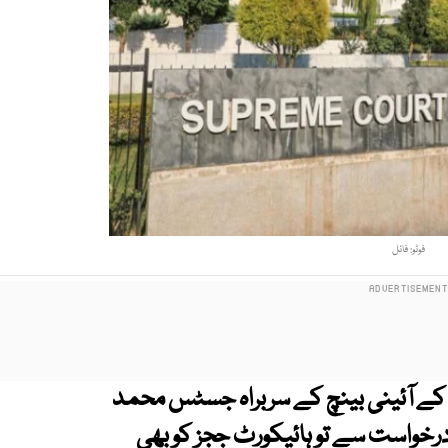
فوٹو: فائل
کے آئینی بینچ کے سربراہ جسٹس محمد
خواست سے تو ہائیکورٹ ججز کو بھی