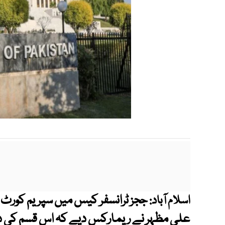
ججز ٹرانسفر کیس میں سپریم کورٹ 
اسلام آباد:
علی مظہر نے ریمارکس دیے کہ اس قسم کی در