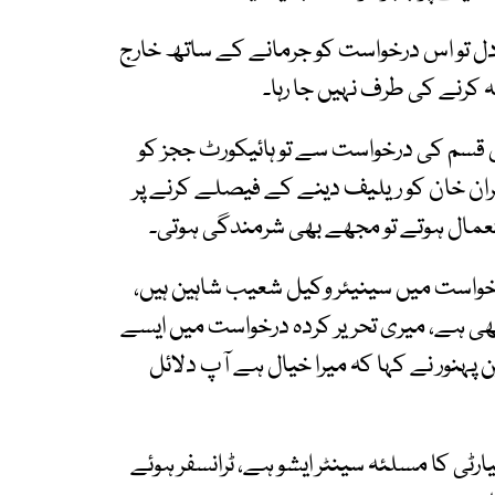
ل تو اس درخواست کو جرمانے کے ساتھ خارج
کرنے کی طرف نہیں جا رہا۔
م کی درخواست سے تو ہائیکورٹ ججز کو
مران خان کو ریلیف دینے کے فیصلے کرنے پر
ستعمال ہوتے تو مجھے بھی شرمندگی ہوتی۔
رخواست میں سینیئر وکیل شعیب شاہین ہیں،
ی ہے، میری تحریر کردہ درخواست میں ایسے
پہنور نے کہا کہ میرا خیال ہے آپ دلائل
ی کا مسلئہ سینٹر ایشو ہے، ٹرانسفر ہوئے