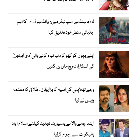
ٹام ہالینڈ نے ’اسپائیڈر مین: برانڈ نیو ڈے‘ کا اہم
جذباتی منظر خود تخلیق کیا
اپنے بچوں کو کھو کر دنیا تباہ کرنے والی ’دی ایونجرز‘
کی اسکارلٹ وچ ماں بن گئیں
وجے تھلاپتی کی اہلیہ کا بڑا یوٹرن، طلاق کا مقدمہ
واپس لے لیا
ارشد چائے والا نے پاسپورٹ تجدید کیلئے اسلام آباد
ہائیکورٹ سے رجوع کرلیا