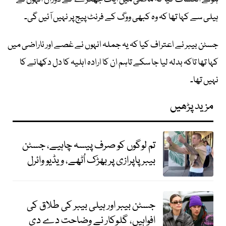
ہیلی سے کہا تھا کہ وہ کبھی ووگ کے فرنٹ پیج پر نہیں آئیں گی۔
جسٹن بیبر نے اعتراف کیا کہ یہ جملہ انہوں نے غصے اور ناراضی میں
کہا تھا تاکہ بدلہ لیا جا سکے تاہم ان کا ارادہ اہلیہ کا دل دکھانے کا
نہیں تھا۔
مزید پڑھیں
تم لوگوں کو صرف پیسہ چاہیے، جسٹن
بیبر پاپرازی پر بھڑک اُٹھے، ویڈیو وائرل
جسٹن بیبر اور ہیلی بیبر کی طلاق کی
افواہیں، گلوکار نے وضاحت دے دی