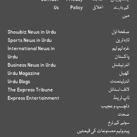
کے بارے
اخلاق
Policy
Us
میں
صفحۂ اول
Showbiz News in Urdu
تازہ ترین
Sports News in Urdu
غزہ لہو لہو
International News in
پاکستان
Urdu
انٹر نیشنل
Business News in Urdu
کھیل
Urdu Magazine
انٹرٹینمنٹ
Urdu Blogs
لائف اسٹائل
The Express Tribune
ٹاپ ٹرینڈ
Express Entertainment
دلچسپ و عجیب
صحت
سونے کے نرخ
پیٹرولیم مصنوعات کی قیمتیں