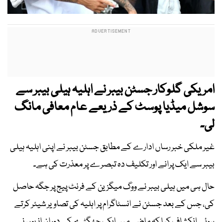
امریکی گلوکار جسٹن بیبر نے اہلیہ ہیلی بیبر سے
سوشل میڈیا پوسٹ کے ذریعے عام معافی مانگ
لی۔
غیر ملکی خبر رساں ادارے کے مطابق جسٹن بیبر نے اپنی اہلیہ ہیلی
بیبر سے ایک پرانے اور تکلیف دہ تبصرے پر معذرت کی ہے۔
حال ہی میں ہیلی بیبر نے ووگ میگزین کے فرنٹ پیج پر جگہ حاصل
کی، جس کے بعد جسٹن نے انسٹاگرام پر اہلیہ کی تصاویر شیئر کرتے
ہوئے انکشاف کیا کہ ماضی میں ایک جھگڑے کے دوران انہوں نے