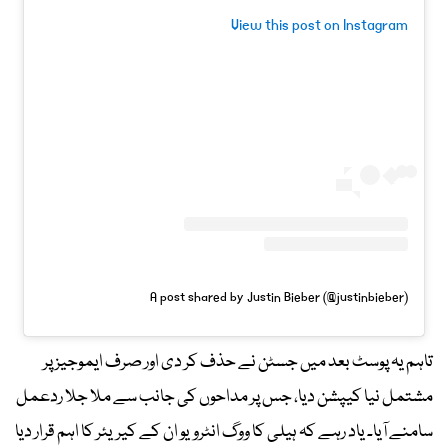
View this post on Instagram
A post shared by Justin Bieber (@justinbieber)
تاہم یہ پوسٹ بعد میں جسٹن نے حذف کر دی اور صرف ایموجیز پر
مشتمل نیا کیپشن دیا، جس پر مداحوں کی جانب سے ملا جلا ردعمل
سامنے آیا۔ یاد رہے کہ ہیلی کا ووگ انٹرویو ان کے کیریئر کا اہم قرار دیا