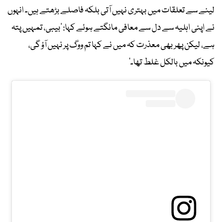
لینے سے تعلقات میں بہتری نہیں آتی بلکہ فاصلے بڑھتے ہیں۔ انہوں
نے اپنی اہلیہ سے دل سے معافی مانگتے ہوئے کہا: ’بیبی، تمہیں پتہ
ہے، لیکن پھر بھی معذرت کہ میں نے کہا تم ووگ پر نہیں آؤ گی،
کیونکہ میں بالکل غلط تھا۔‘