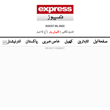
AUGUST 08, 2026
اشتہار لگائیں |
لائیو ٹی وی
| آج کا اخبار
صفحۂ اول
تازہ ترین
کھیل
خاص خبریں
پاکستان
انٹر نیشنل
ٹا