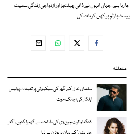
جا رہا ہے، جہاں انہوں نے ذاتی چیلنجز اور ازدواجی زندگی سمیت
پوسٹ پارٹم پر کھل کر بات کی۔
متعلقہ
سلمان خان کے گھر کی سیکیورٹی پر تعینات پولیس
اہلکار کی اچانک موت
کنگنا رناوت جین زی کی طاقت سے گھبرا گئیں، ’گٹر
جنریشن‘ کے بیان پر یوٹرن لے لیا