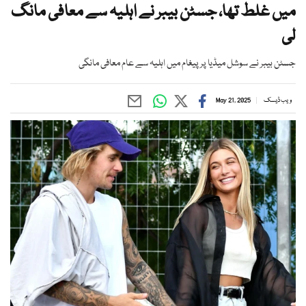
میں غلط تھا، جسٹن بیبر نے اہلیہ سے معافی مانگ
لی
جسٹن بیبر نے سوشل میڈیا پر پیغام میں اہلیہ سے عام معافی مانگی
ویب ڈیسک
May 21, 2025