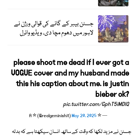
جسٹن بیبر کے گانے کی قوالی ورژن نے
لاہور میں دھوم مچا دی، ویڈیو وائرل
please shoot me dead if I ever got a
VOGUE cover and my husband made
this his caption about me. is justin
bieber ok?
pic.twitter.com/GphT5iMDlQ
May 20, 2025
— ✮ A ✮ (@realgeminishit)
جسٹن نے مزید لکھا کہ وقت کے ساتھ انسان سیکھتا ہے کہ بدلہ