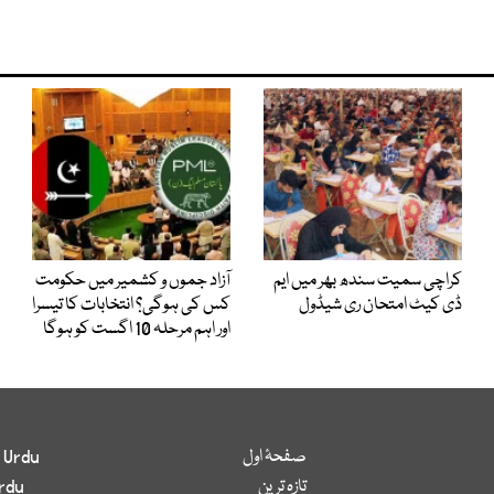
کراچی سمیت سندھ بھر میں ایم
آزاد جموں و کشمیر میں حکومت
ڈی کیٹ امتحان ری شیڈول
کس کی ہوگی؟ انتخابات کا تیسرا
اور اہم مرحلہ 10 اگست کو ہوگا
صفحۂ اول
 Urdu
تازہ ترین
rdu