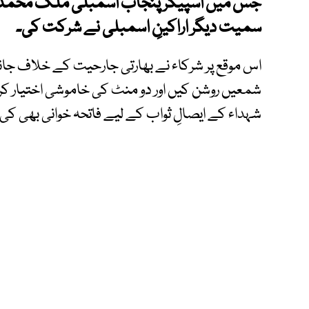
جس میں اسپیکر پنجاب اسمبلی ملک محمد اح
سمیت دیگر اراکینِ اسمبلی نے شرکت کی۔
اس موقع پر شرکاء نے بھارتی جارحیت کے خلاف جانوں
شمعیں روشن کیں اور دو منٹ کی خاموشی اختیار کر
شہداء کے ایصالِ ثواب کے لیے فاتحہ خوانی بھی کی