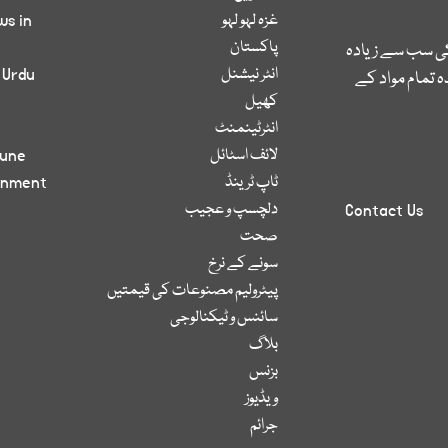
غزہ لہو لہو
ws in
پاکستان
کی سب سے زیادہ
انٹر نیشنل
 Urdu
 تمام مواد کے
کھیل
انٹرٹینمنٹ
لائف اسٹائل
bune
ٹاپ ٹرینڈ
inment
دلچسپ و عجیب
Contact Us
صحت
سونے کے نرخ
پیٹرولیم مصنوعات کی قیمتیں
سائنس و ٹیکنالوجی
بلاگ
بزنس
ویڈیوز
جرائم