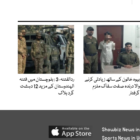
بیوہ خاتون کے ساتھ زیادتی کرنے
ردالفتنہ-3 : بلوچستان میں فتنہ
والا درندہ صفت سفاک ملزم
الہندوستان کے مزید 12 دہشت
گرفتار
گرد ہلاک
Showbiz News in
Sports News in U