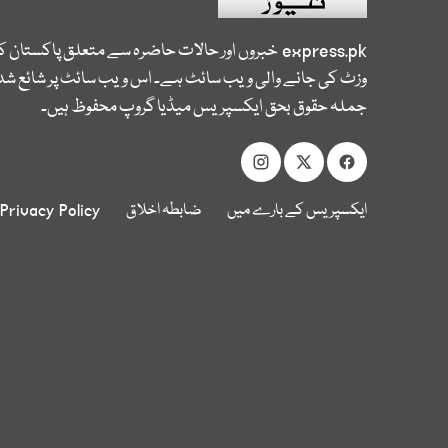
express.pk
خبروں اور حالات حاضرہ سے متعلق پاکستان 
وزٹ کی جانے والی ویب سائٹ ہے۔ اس ویب سائٹ پر شائع شدہ
جملہ حقوق بحق ایکسپریس میڈیا گروپ محفوظ ہیں۔
ایکسپریس کے بارے میں
ضابطہ اخلاق
Privacy Policy