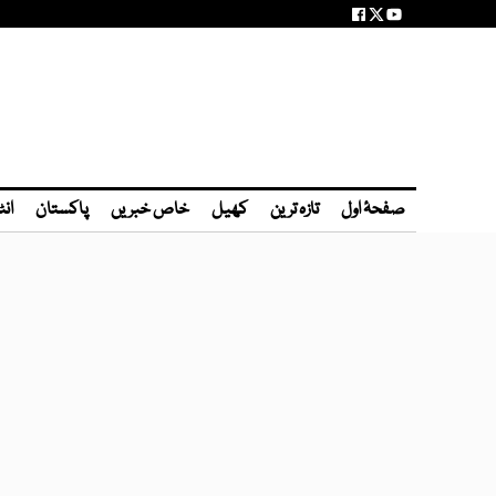
صفحۂ اول
تازہ ترین
کھیل
خاص خبریں
پاکستان
انٹ