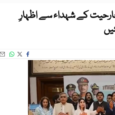
ارحیت کے شہداء سے اظہارِ
یں