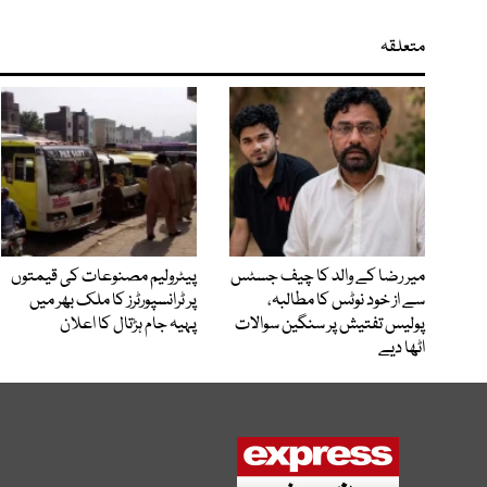
متعلقہ
میر رضا کے والد کا چیف جسٹس
پیٹرولیم مصنوعات کی قیمتوں
سے از خود نوٹس کا مطالبہ،
پر ٹرانسپورٹرز کا ملک بھر میں
پولیس تفتیش پر سنگین سوالات
پہیہ جام ہڑتال کا اعلان
اٹھا دیے