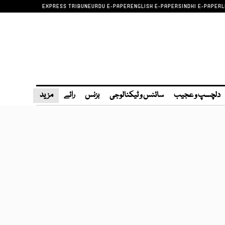
EXPRESS TRIBUNE
URDU E-PAPER
ENGLISH E-PAPER
SINDHI E-PAPER
L
دلچسپ و عجیب
سائنس و ٹیکنالوجی
بزنس
رائے
مزید