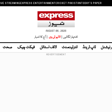
IVE STREAMING
EXPRESS ENTERTAINMENT
CRICKET PAKISTAN
TODAY'S PAPER
AUGUST 06, 2026
اشتہار لگائیں |
لائیو ٹی وی
| آج کا اخبار
ر نیشنل
ٹاپ ٹرینڈ
انٹرٹینمنٹ
لائف اسٹائل
فیکٹ چیک
صحت