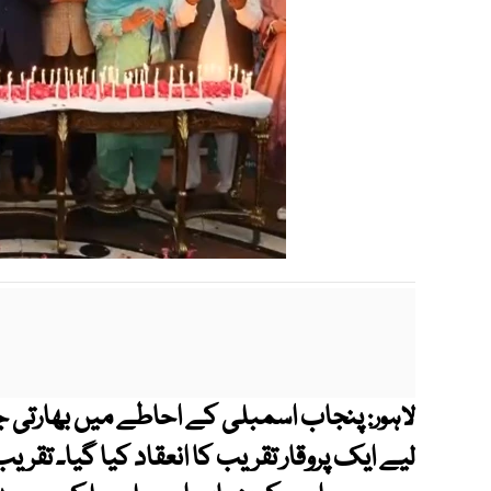
پنجاب اسمبلی کے احاطے میں بھارتی ج
لاہور:
لیے ایک پروقار تقریب کا انعقاد کیا گیا۔ تقریب