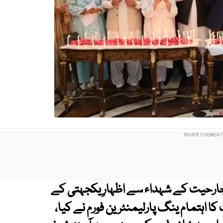
ارحیت کے شہداء سے اظہارِ یکجہتی کے
 کا اہتمام ینگ پارلیمنٹرین فورم نے کیا،