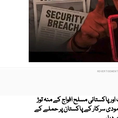
رپاکستانی مسلح افواج کے منہ توڑ
نے مودی سرکار کے پاکستان پر حملے کے