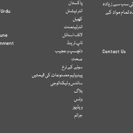
پاکستان
کی سب سے زیادہ
انٹر نیشنل
 Urdu
 تمام مواد کے
کھیل
انٹرٹینمنٹ
لائف اسٹائل
bune
ٹاپ ٹرینڈ
inment
دلچسپ و عجیب
Contact Us
صحت
سونے کے نرخ
پیٹرولیم مصنوعات کی قیمتیں
سائنس و ٹیکنالوجی
بلاگ
بزنس
ویڈیوز
جرائم