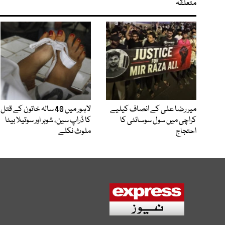
متعلقہ
میر رضا علی کے انصاف کیلیے
لاہور میں 40 سالہ خاتون کے قتل
کراچی میں سول سوسائٹی کا
کا ڈراپ سین، شوہر اور سوتیلا بیٹا
احتجاج
ملوث نکلے