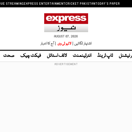
IVE STREAMING
EXPRESS ENTERTAINMENT
CRICKET PAKISTAN
TODAY'S PAPER
AUGUST 07, 2026
اشتہار لگائیں |
لائیو ٹی وی
| آج کا اخبار
ر نیشنل
ٹاپ ٹرینڈ
انٹرٹینمنٹ
لائف اسٹائل
فیکٹ چیک
صحت