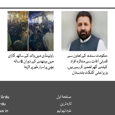
حکومت سندھ کے تعاون سے
راولپنڈی میں والد کے ساتھ گاڑی
قدرتی آفات سے متاثرہ افراد
میں بیٹھنے کے دوران 6 سالہ
کیلئے گھر تعمیر کر رہے ہیں،
بچی پراسرار طور پر لاپتا
وزیراعلیٰ گلگت بلتستان
صفحۂ اول
 Urdu
تازہ ترین
rdu
غزہ لہو لہو
ws in