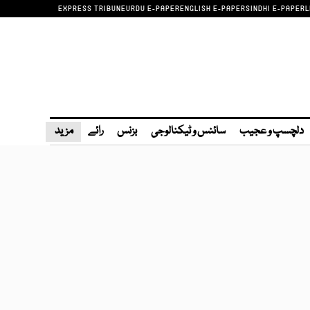
EXPRESS TRIBUNE
URDU E-PAPER
ENGLISH E-PAPER
SINDHI E-PAPER
L
دلچسپ و عجیب
سائنس و ٹیکنالوجی
بزنس
رائے
مزید