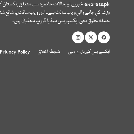
express.pk
خبروں اور حالات حاضرہ سے متعلق پاکستان 
وزٹ کی جانے والی ویب سائٹ ہے۔ اس ویب سائٹ پر شائع شدہ
جملہ حقوق بحق ایکسپریس میڈیا گروپ محفوظ ہیں۔
ایکسپریس کے بارے میں
ضابطہ اخلاق
Privacy Policy