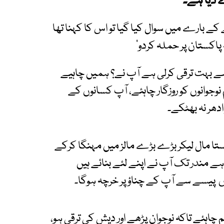
 دیا ہے۔
ے بارے میں سوال کیا گیا تو اس کا کہنا تھا
ہ پاکستان پر حملہ کردو‘
 سے بہت ترقی کرلی ہے آپ نے؟ ہمیں چاہیے
وجوانوں کو روزگار چاہئے، آپ کسانوں کے
دھر نہ بھٹکے۔
تا مال لیکر بڑے بڑے مالز میں مہنگا کرکے
ہے مندر تک آپ نے اپنے لئے بنائے ہیں
 پیسے سے آپ کے چناؤ پر خرچہ ہوگا۔
 چاہئے تاکہ نوجوان پڑھے اور دیش کی ترقی ہو،