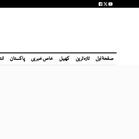
صفحۂ اول
تازہ ترین
کھیل
خاص خبریں
پاکستان
انٹ