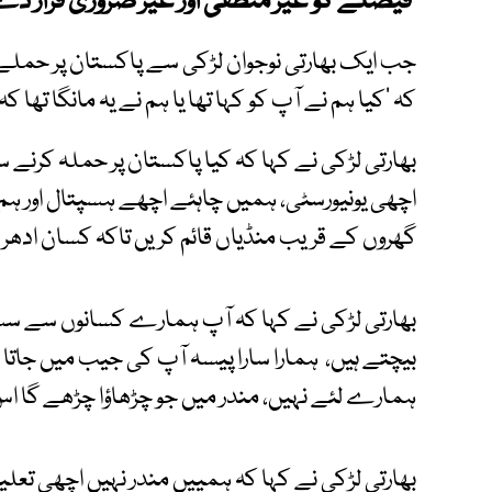
فیصلے کو غیر منطقی اور غیر ضروری قرار دے
جب ایک بھارتی نوجوان لڑکی سے پاکستان پر حملے ک
کہ ’کیا ہم نے آپ کو کہا تھا یا ہم نے یہ مانگا تھا ک
بھارتی لڑکی نے کہا کہ کیا پاکستان پر حملہ کرنے
اچھی یونیورسٹی، ہمیں چاہئے اچھے ہسپتال اور ہم ن
گھروں کے قریب منڈیاں قائم کریں تاکہ کسان ادھر ا
بھارتی لڑکی نے کہا کہ آپ ہمارے کسانوں سے سس
بیچتے ہیں، ہمارا سارا پیسہ آپ کی جیب میں جاتا 
ہمارے لئے نہیں، مندر میں جو چڑھاؤا چڑھے گا اس
بھارتی لڑکی نے کہا کہ ہمییں مندر نہیں اچھی تعلیم