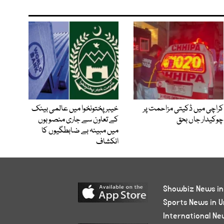
کراچی میں ڈکیتی مزاحمت پر
خیبرپختونخوا میں عالمی بینک
چوکیدار جاں بحق
کے تعاون سے جاری منصوبوں
میں مبینہ بے ضابطگیوں کا
انکشاف
Showbiz News in
Sports News in U
International Ne