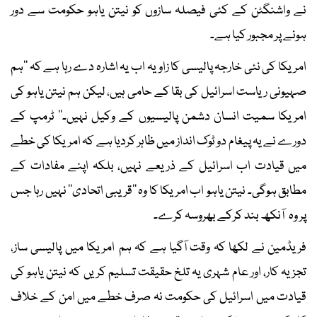
نے واشنگٹن کے کئی فیصلہ سازوں کو نیتن یاہو حکومت سے دور
ہونے پر مجبور کیا ہے۔
امریکا کی نئی خارجہ پالیسی کا زاویہ اب یہ اشارہ دے رہا ہے کہ ’’ہم
صہیونی ریاست اسرائیل کی بقا کے حامی ہیں، لیکن ہم نیتن یاہو کی
امریکا سمیت انسان دشمن پالیسیوں کے وکیل نہیں۔‘‘ ٹرمپ کے
دورے نے یہ پیغام دو ٹوک انداز میں ظاہر کردیا ہے کہ امریکا کی خطے
میں قیادت اب اسرائیل کے ذریعے نہیں، بلکہ اپنے مفادات کے
مطابق ہوگی۔ نیتن یاہو اب امریکا کا وہ ’’قریبی اتحادی‘‘ نہیں رہا جس
پر وہ آنکھ بند کرکے بھروسہ کرے۔
فریڈمین نے لکھا کہ وقت آگیا ہے کہ ہم امریکا میں پالیسی ساز،
تجزیہ کار، اور عام شہری یہ تلخ حقیقت تسلیم کریں کہ نیتن یاہو کی
قیادت میں اسرائیل کی حکومت نہ صرف خطے میں امن کے خلاف