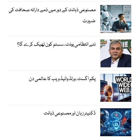
مصنوعی ذہانت کے دور میں ذمے دارانہ صحافت کی
ضرورت
نئے انتظامی یونٹ، سسٹم کون ٹھیک کرے گا؟
یکم اگست، ورلڈ وائیڈ ویب کا عالمی دن
ڈکٹیٹر زبان اور مصنوعی ذہانت