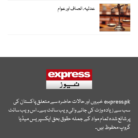
عدلیہ، انصاف اور عوام
express.pk
خبروں اور حالات حاضرہ سے متعلق پاکستان کی
سب سے زیادہ وزٹ کی جانے والی ویب سائٹ ہے۔ اس ویب سائٹ
پر شائع شدہ تمام مواد کے جملہ حقوق بحق ایکسپریس میڈیا
گروپ محفوظ ہیں۔