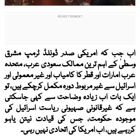
اب جب کہ امریکی صدر ڈونلڈ ٹرمپ مشرق
وسطیٰ کے اہم ترین ممالک سعودی عرب، متحدہ
عرب امارات اور قطر کا کامیاب اور غیر معمولی اور
اسرائیل سے غیر مربوط دورہ مکمل کرچکے ہیں، تو
ایک بات اب زیادہ وضاحت سے کہی جاسکتی
ہے کہ غیرقانونی صہیونی ریاست اسرائیل کی
موجودہ حکومت، جس کی قیادت نیتن یاہو
کررہے ہیں، اب امریکا کی اتحادی نہیں رہی۔