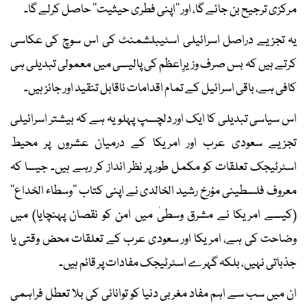
مرکزی ترجیح بن جائے گا، اور ’’اپنی فطری حیثیت‘‘ حاصل کرلے گا۔
یہ تجزیے دراصل اسرائیلی اسٹیبلشمنٹ کی اس سوچ کی عکاسی
کرتے ہیں کہ بس صرف وزیرِاعظم کی پالیسی میں معمولی تبدیلی ہی
کافی ہے، باقی اسرائیل کے تمام اقدامات ناقابل تنقید اور جائز ہیں۔
اس سیاسی تبدیلی کا ایک اور دلچسپ پہلو یہ ہے کہ بیشتر اسرائیلی
تجزیے سعودی عرب اور امریکا کے درمیان عشروں پر محیط
اسٹرٹیجک تعلقات کو مکمل طور پر نظر انداز کر رہے ہیں۔ جیسا کہ
معروف فلسطینی مؤرخ رشید الخالدی نے اپنی کتاب ’’وسطاء الخداع‘‘
(کیسے امریکا نے مشرق وسطیٰ میں امن کو نقصان پہنچایا) میں
وضاحت کی ہے، امریکا اور سعودی عرب کے تعلقات محض وقتی یا
جذباتی نہیں، بلکہ گہرے اسٹرٹیجک مفادات پر قائم ہیں۔
ان میں سب سے اہم مفاد مغربی دنیا کو توانائی کی بلا تعطل فراہمی