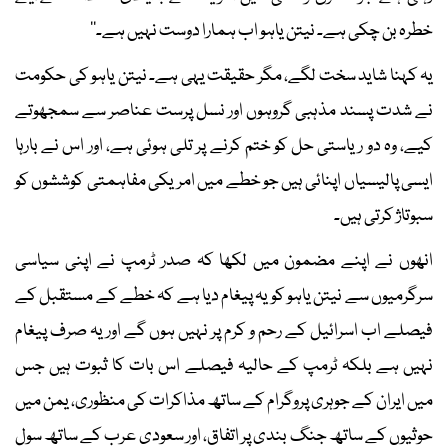
خطرہ بن چکی ہے۔ نیتن یاہو اب ہمارا دوست نہیں ہے۔‘‘
یہ کہنا شاید سخت لگے، مگر حقیقت یہی ہے۔ نیتن یاہو کی حکومت
نے شدت پسند مذہبی گروہوں اور نسل پرست عناصر سے سمجھوتے
کیے، وہ دو ریاستی حل کو ختم کرنے پر تلی ہوئی ہے، اور اس نے بارہا
ایسی پالیسیاں اپنائی ہیں جو خطے میں امریکی مفاہمتی کوششوں کو
سبوتاژ کرتی ہیں۔
انھوں نے اپنے مضمون میں لکھا کہ صدر ٹرمپ نے اپنی سیاسی
سرگرمیوں سے نیتن یاہو کو یہ پیغام دیا ہے کہ خطے کے مستقبل کے
فیصلے اب اسرائیل کے رحم و کرم پر نہیں ہوں گے اور یہ صرف پیغام
نہیں ہے بلکہ ٹرمپ کے حالیہ فیصلے اس بات کا ثبوت ہیں جس
میں ایران کے جوہری پروگرام کے ساتھ مذاکرات کی منظوری، یمن میں
حوثیوں کے ساتھ جنگ بندی پر اتفاق، اور سعودی عرب کے ساتھ سول