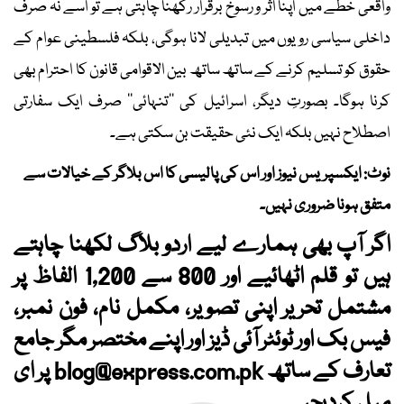
واقعی خطے میں اپنا اثر و رسوخ برقرار رکھنا چاہتی ہے تو اسے نہ صرف
داخلی سیاسی رویوں میں تبدیلی لانا ہوگی، بلکہ فلسطینی عوام کے
حقوق کو تسلیم کرنے کے ساتھ ساتھ بین الاقوامی قانون کا احترام بھی
کرنا ہوگا۔ بصورتِ دیگر، اسرائیل کی ’’تنہائی‘‘ صرف ایک سفارتی
اصطلاح نہیں بلکہ ایک نئی حقیقت بن سکتی ہے۔
نوٹ: ایکسپریس نیوز اور اس کی پالیسی کا اس بلاگر کے خیالات سے
متفق ہونا ضروری نہیں۔
اگر آپ بھی ہمارے لیے اردو بلاگ لکھنا چاہتے
ہیں تو قلم اٹھائیے اور 800 سے 1,200 الفاظ پر
مشتمل تحریر اپنی تصویر، مکمل نام، فون نمبر،
فیس بک اور ٹوئٹر آئی ڈیز اور اپنے مختصر مگر جامع
تعارف کے ساتھ
blog@express.com.pk
پر ای