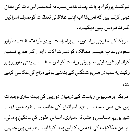
نیوکلیئر پروگرام پر بات چیت شامل ہے۔ یہ فیصلے اس بات کی نشان
دہی کرتے ہیں کہ امریکا اب اپنے علاقائی تعلقات کو صرف اسرائیل
کے تناظر میں نہیں دیکھ رہا۔
امریکا کے خلیجی ریاستوں سے براہ راست اور دو طرفہ تعلقات، قطر اور
سعودی عرب جیسے ممالک کو نئے شراکت داروں کے طور پر تسلیم
کرنا، اور غیرقانونی صہیونی ریاست کو اس صف سے وقتی طور پر باہر
رکھنا یہ سب دراصل واشنگٹن کے بدلتے ہوئے مزاج کی عکاسی کرتے
ہیں۔
امریکا اور صہیونی ریاست کے درمیان دوریوں کی بہت ساری وجوہات
ہیں جن میں سب سے بڑی اسرائیل کی جانب سے غزہ میں نہتے
شہریوں پر مسلسل وحشیانہ بمباری، انسانی حقوق کی سنگین پامالی،
اور امن مذاکرات کی راہ میں رکاوٹیں پیدا کرنا ایسے عوامل ہیں جنہوں