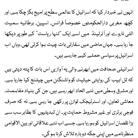
انہوں نے خبردار کیا کہ اسرائیل کا عالمی سطح پر امیج بگڑ چکا ہے، اور
کچھ مغربی دارالحکومتوں خصوصاً فرانس، اسپین، برطانیہ سمیت
اٹلی ناروے اور آئرلینڈ میں اسے ایک ’’تنہا ریاست‘‘ کے طور پر دیکھا
جا رہا ہے۔ جہاں ماضی میں سفارتی بات چیت ہوا کرتی تھی، وہاں اب
اسرائیل پر سیاسی حملے کیے جارہے ہیں۔
اسرائیلی صحافت میں ابھرنے والی یہ آوازیں اس بات کا پتہ دیتی ہیں
کہ تل ابیب کی روایتی حیثیت کو واشنگٹن میں چیلنج کیا جارہا ہے،
اور مشرق وسطیٰ میں نئے اتحاد ابھر رہے ہیں، جن کی بنیاد مفاہمت،
معاشی تعاون، اور اسٹرٹیجک توازن پر رکھی جا رہی ہے، نہ کہ صرف
فوجی برتری اور غیر مشروط حمایت پر۔ ان تبدیلیوں کا بظاہر سب سے
بڑا نقصان اسرائیل کو ہو رہا ہے، جسے اب نئے علاقائی اور بین الاقوامی
منظرنامے میں اپنی جگہ دوبارہ تلاش کرنا ہو گی۔