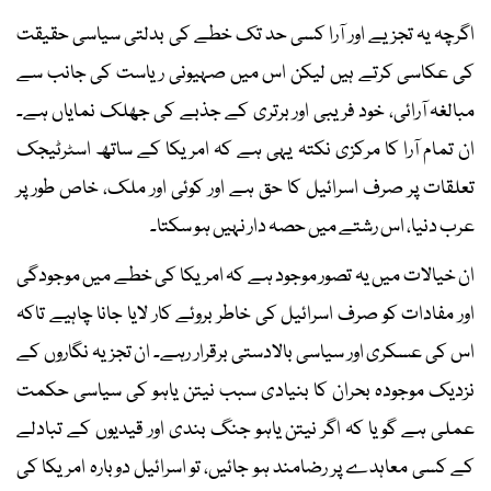
اگرچہ یہ تجزیے اور آرا کسی حد تک خطے کی بدلتی سیاسی حقیقت
کی عکاسی کرتے ہیں لیکن اس میں صہیونی ریاست کی جانب سے
مبالغہ آرائی، خود فریبی اور برتری کے جذبے کی جھلک نمایاں ہے۔
ان تمام آرا کا مرکزی نکتہ یہی ہے کہ امریکا کے ساتھ اسٹرٹیجک
تعلقات پر صرف اسرائیل کا حق ہے اور کوئی اور ملک، خاص طور پر
عرب دنیا، اس رشتے میں حصہ دار نہیں ہو سکتا۔
ان خیالات میں یہ تصور موجود ہے کہ امریکا کی خطے میں موجودگی
اور مفادات کو صرف اسرائیل کی خاطر بروئے کار لایا جانا چاہیے تاکہ
اس کی عسکری اور سیاسی بالادستی برقرار رہے۔ ان تجزیہ نگاروں کے
نزدیک موجودہ بحران کا بنیادی سبب نیتن یاہو کی سیاسی حکمت
عملی ہے گویا کہ اگر نیتن یاہو جنگ بندی اور قیدیوں کے تبادلے
کے کسی معاہدے پر رضامند ہو جائیں، تو اسرائیل دوبارہ امریکا کی