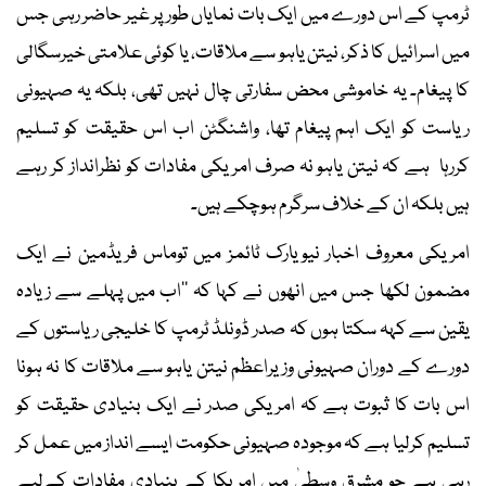
ٹرمپ کے اس دورے میں ایک بات نمایاں طور پر غیر حاضر رہی جس
میں اسرائیل کا ذکر، نیتن یاہو سے ملاقات، یا کوئی علامتی خیرسگالی
کا پیغام۔ یہ خاموشی محض سفارتی چال نہیں تھی، بلکہ یہ صہیونی
ریاست کو ایک اہم پیغام تھا، واشنگٹن اب اس حقیقت کو تسلیم
کررہا ہے کہ نیتن یاہو نہ صرف امریکی مفادات کو نظرانداز کر رہے
ہیں بلکہ ان کے خلاف سرگرم ہوچکے ہیں۔
امریکی معروف اخبار نیویارک ٹائمز میں توماس فریڈمین نے ایک
مضمون لکھا جس میں انھوں نے کہا کہ ’’اب میں پہلے سے زیادہ
یقین سے کہہ سکتا ہوں کہ صدر ڈونلڈ ٹرمپ کا خلیجی ریاستوں کے
دورے کے دوران صہیونی وزیراعظم نیتن یاہو سے ملاقات کا نہ ہونا
اس بات کا ثبوت ہے کہ امریکی صدر نے ایک بنیادی حقیقت کو
تسلیم کرلیا ہے کہ موجودہ صہیونی حکومت ایسے انداز میں عمل کر
رہی ہے جو مشرق وسطیٰ میں امریکا کے بنیادی مفادات کےلیے