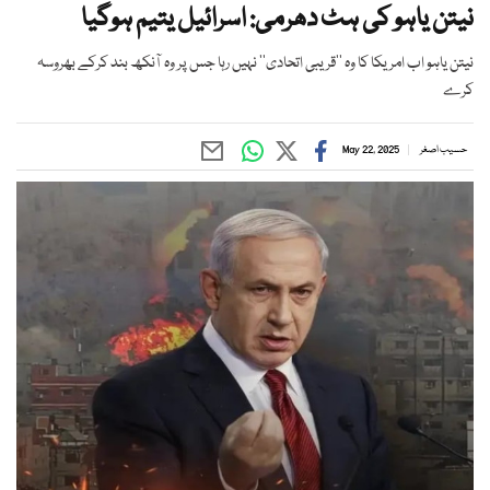
نیتن یاہو کی ہٹ دھرمی: اسرائیل یتیم ہوگیا
نیتن یاہو اب امریکا کا وہ ’’قریبی اتحادی‘‘ نہیں رہا جس پر وہ آنکھ بند کرکے بھروسہ
کرے
حسیب اصغر
May 22, 2025