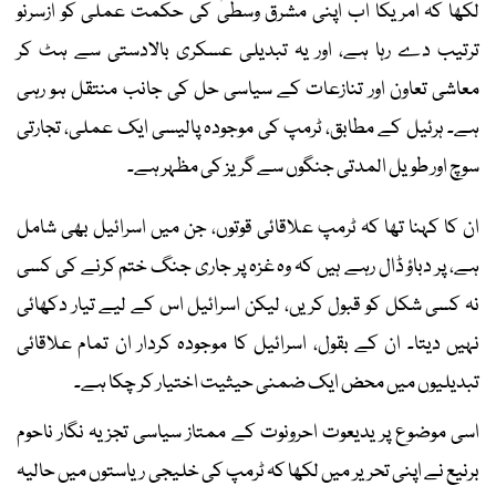
لکھا کہ امریکا اب اپنی مشرق وسطیٰ کی حکمت عملی کو ازسرنو
ترتیب دے رہا ہے، اور یہ تبدیلی عسکری بالادستی سے ہٹ کر
معاشی تعاون اور تنازعات کے سیاسی حل کی جانب منتقل ہو رہی
ہے۔ ہرئیل کے مطابق، ٹرمپ کی موجودہ پالیسی ایک عملی، تجارتی
سوچ اور طویل المدتی جنگوں سے گریز کی مظہر ہے۔
ان کا کہنا تھا کہ ٹرمپ علاقائی قوتوں، جن میں اسرائیل بھی شامل
ہے، پر دباؤ ڈال رہے ہیں کہ وہ غزہ پر جاری جنگ ختم کرنے کی کسی
نہ کسی شکل کو قبول کریں، لیکن اسرائیل اس کے لیے تیار دکھائی
نہیں دیتا۔ ان کے بقول، اسرائیل کا موجودہ کردار ان تمام علاقائی
تبدیلیوں میں محض ایک ضمنی حیثیت اختیار کر چکا ہے۔
اسی موضوع پر یدیعوت احرونوت کے ممتاز سیاسی تجزیہ نگار ناحوم
برنیع نے اپنی تحریر میں لکھا کہ ٹرمپ کی خلیجی ریاستوں میں حالیہ