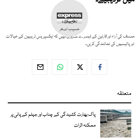
میل کردیجیے۔
تحریر کردہ
حسیب اصغر
مصنف کی آراء اور قارئین کے تبصرے ضروری نہیں کہ ایکسپریس ٹریبیون کے خیالات
اور پالیسیوں کی نمائندگی کریں۔
متعلقہ
پاک بھارت کشیدگی کے چناب اور جہلم کے پانی پر
ممکنہ اثرات