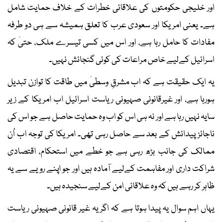
اور خلیجی حکومتوں کی علاقائی خطرات کے خلاف حمایت شامل
ہے۔ یعنی امریکا اور سعودی عرب کا تعلق ہمیشہ سے ہی دو طرفہ
مفادات کا حامل رہا ہے، اور اس میں کسی تیسرے ملک، حتیٰ کہ
اسرائیل کےلیے خاص مراعات کی کوئی گنجائش نہیں۔
یہ ایک حقیقت ہے کہ اب مشرقِ وسطیٰ میں طاقت کا توازن تبدیل
ہورہا ہے، اور غیرقانونی صہیونی ریاست اسرائیل اب امریکا کے زیر
سایہ نہیں رہا ہے اور نہ ہی اس کو اب وہ حمایت حاصل ہے جو اس کی
ناجائز پیدائش کے بعد سے حاصل رہی تھی۔ امریکا کی توجہ اب اُن
ممالک کی جانب بڑھ رہی ہے جو خطے میں استحکام، اقتصادی
شراکت داری اور مفاہمت کےلیے آمادہ ہیں اور جو اپنے رویے سے یہ
ظاہر کر رہے ہیں کہ وہ علاقائی امن کےلیے سنجیدہ ہیں۔
یہاں اہم سوال یہ پیدا ہوتا ہے کہ اگر یہ غیر قانونی صہیونی ریاست