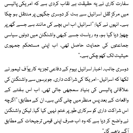
سفارت کاری نے یہ حقیقت بے نقاب کردی ہے کہ امریکی پالیسی
میں مرکزِ ثقل اسرائیل سے ہٹ کر دوسری جگہوں پر منتقل ہو چکا
ہے۔ انہوں نے کہا: ’’اسرائیل اب اس بچے کی مانند ہے جسے گھر پر
چھوڑ دیا گیا ہو۔ وہ ریاست جسے کبھی واشنگٹن میں دونوں سیاسی
جماعتوں کی حمایت حاصل تھی، اب اپنی مستحکم جمہوری
حیثیت تک کھو چکی ہے۔‘‘
دوسری جانب، اخبار اسرائیل ہیوم کے دفاعی تجزیہ کار یوآف لیمور نے
لکھا کہ اسرائیل - امریکا کی شراکت داری، جو برسوں سے واشنگٹن کی
علاقائی پالیسی کی بنیاد سمجھی جاتی تھی، اب اس ہفتے کے
واقعات کے بعد پس منظر میں چلی گئی ہے۔ ان کے مطابق: ’’اگرچہ
اس شراکت داری کو سرکاری طور پر ختم نہیں کیا گیا، لیکن واشنگٹن
نے واضح کر دیا ہے کہ وہ اب صرف اپنی قومی ترجیحات کے مطابق
آگے بڑھے گا۔‘‘