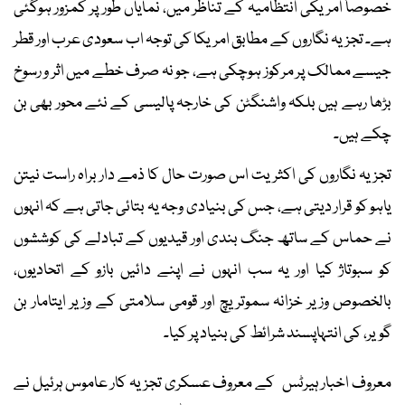
خصوصاً امریکی انتظامیہ کے تناظر میں، نمایاں طور پر کمزور ہوگئی
ہے۔ تجزیہ نگاروں کے مطابق امریکا کی توجہ اب سعودی عرب اور قطر
جیسے ممالک پر مرکوز ہوچکی ہے، جو نہ صرف خطے میں اثر و رسوخ
بڑھا رہے ہیں بلکہ واشنگٹن کی خارجہ پالیسی کے نئے محور بھی بن
چکے ہیں۔
تجزیہ نگاروں کی اکثریت اس صورت حال کا ذمے دار براہ راست نیتن
یاہو کو قرار دیتی ہے، جس کی بنیادی وجہ یہ بتائی جاتی ہے کہ انہوں
نے حماس کے ساتھ جنگ بندی اور قیدیوں کے تبادلے کی کوششوں
کو سبوتاژ کیا اور یہ سب انہوں نے اپنے دائیں بازو کے اتحادیوں،
بالخصوص وزیر خزانہ سموتریچ اور قومی سلامتی کے وزیر ایتامار بن
گویر، کی انتہاپسند شرائط کی بنیاد پر کیا۔
معروف اخبار ہیرٹس کے معروف عسکری تجزیہ کار عاموس ہرئیل نے