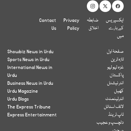
ایکسپریس
ضابطہ
Privacy
Contact
کے بارے
اخلاق
Policy
Us
میں
صفحۂ اول
Showbiz News in Urdu
تازہ ترین
Sports News in Urdu
غزہ لہو لہو
International News in
پاکستان
Urdu
انٹر نیشنل
Business News in Urdu
کھیل
Urdu Magazine
انٹرٹینمنٹ
Urdu Blogs
لائف اسٹائل
The Express Tribune
ٹاپ ٹرینڈ
Express Entertainment
دلچسپ و عجیب
صحت