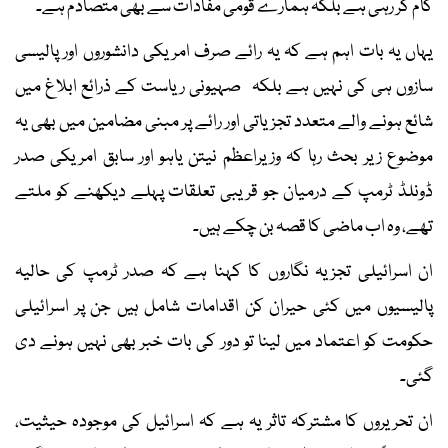
کام کر رہی ہے بلکہ ہمارے قومی مفادات سے بھی متصادم ہے۔
یہاں یہ بات اہم ہے کہ یہ رائے صرف امریکی دانشوروں اور پالیسی
سازوں ہی کی نہیں ہے بلکہ صہیونی ریاست کے ذرائع ابلاغ میں
شائع ہونے والے متعدد تجزیاتی اور رائے پر مبنی مضامین میں بھی یہ
موضوع زیر بحث رہا کہ وزیراعظم نیتن یاہو اور سابق امریکی صدر
ڈونلڈ ٹرمپ کے درمیان جو قریبی تعلقات پہلے دیکھنے کو ملتے
تھے، وہ اب ماضی کا قصہ بن چکے ہیں۔
ان اسرائیلی تجزیہ نگاروں کا کہنا ہے کہ صدر ٹرمپ کی حالیہ
پالیسیوں میں کئی حیران کن اقدامات شامل ہیں جن پر اسرائیلی
حکومت کو اعتماد میں لینا تو دور کی بات خبر بھی نہیں ہونے دی
گئی۔
ان تحریروں کا مشترکہ تاثر یہ ہے کہ اسرائیل کی موجودہ حیثیت،