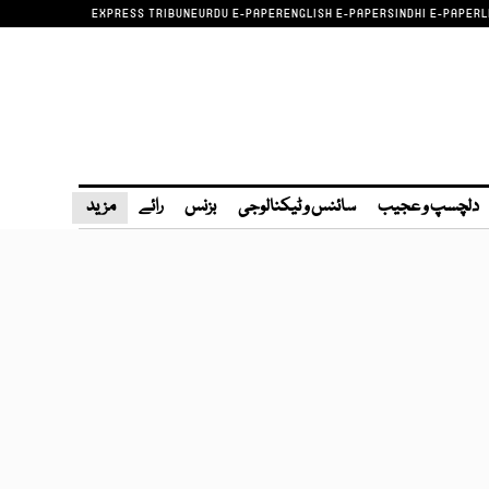
EXPRESS TRIBUNE
URDU E-PAPER
ENGLISH E-PAPER
SINDHI E-PAPER
L
دلچسپ و عجیب
سائنس و ٹیکنالوجی
بزنس
رائے
مزید