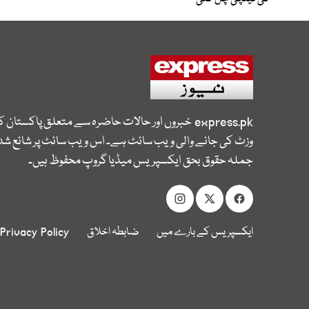
express.pk
خبروں اور حالات حاضرہ سے متعلق پاکستان 
وزٹ کی جانے والی ویب سائٹ ہے۔ اس ویب سائٹ پر شائع شدہ
جملہ حقوق بحق ایکسپریس میڈیا گروپ محفوظ ہیں۔
ایکسپریس کے بارے میں
ضابطہ اخلاق
Privacy Policy