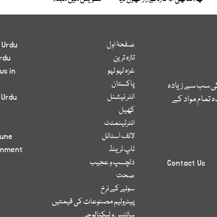
صفحۂ اول
 Urdu
تازہ ترین
rdu
غزہ لہو لہو
ws in
پاکستان
کی سب سے زیادہ
انٹر نیشنل
 Urdu
 تمام مواد کے
کھیل
انٹرٹینمنٹ
لائف اسٹائل
bune
ٹاپ ٹرینڈ
inment
دلچسپ و عجیب
Contact Us
صحت
سونے کے نرخ
پیٹرولیم مصنوعات کی قیمتیں
سائنس و ٹیکنالوجی