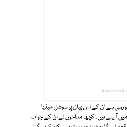
A post shared b
ہو رہی ہے ان کے اس بیان پر سوشل میڈیا
 آرہے ہیں۔ کچھ مداحوں نے ان کے جواب