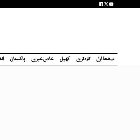
صفحۂ اول
تازہ ترین
کھیل
خاص خبریں
پاکستان
انٹ