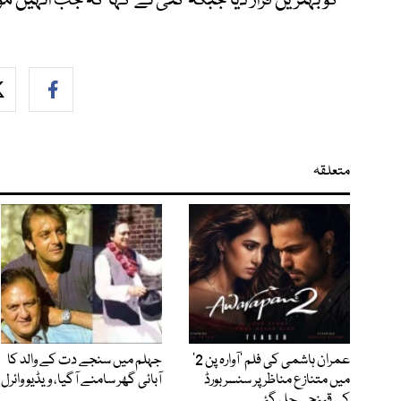
کو بہترین قرار دیا جبکہ کئی نے کہا کہ جب انہیں مو
متعلقہ
عمران ہاشمی کی فلم ’آوارہ پن 2‘
جہلم میں سنجے دت کے والد کا
میں متنازع مناظر پر سنسر بورڈ
آبائی گھر سامنے آگیا، ویڈیو وائرل
کی قینچی چل گئی