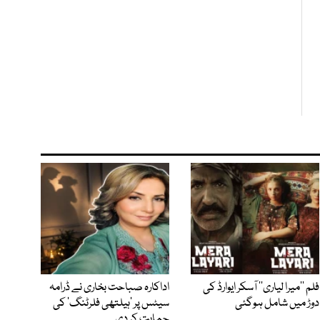
فلم ’’میرا لیاری‘‘ آسکر ایوارڈ کی
اداکارہ صباحت بخاری نے ڈرامہ
دوڑ میں شامل ہوگئی
سیٹس پر ’ہیلتھی فلرٹنگ‘ کی
حمایت کر دی