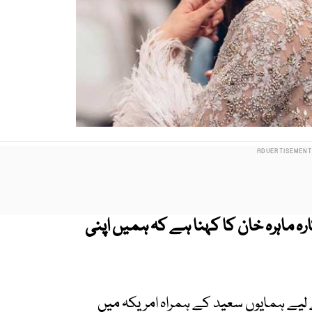
رہ ماہرہ خان کا کہنا ہے کہ ہمیں اپنی
 کے لیے ہمایوں سعید کے ہمراہ امریکہ میں