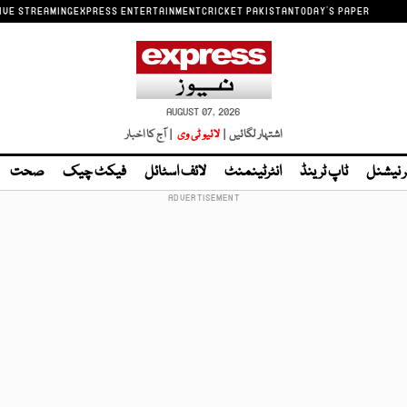
IVE STREAMING
EXPRESS ENTERTAINMENT
CRICKET PAKISTAN
TODAY'S PAPER
AUGUST 07, 2026
اشتہار لگائیں |
لائیو ٹی وی
| آج کا اخبار
ر نیشنل
ٹاپ ٹرینڈ
انٹرٹینمنٹ
لائف اسٹائل
فیکٹ چیک
صحت