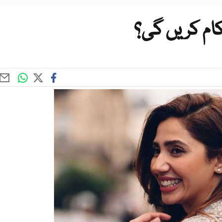
 کام کریں گی؟