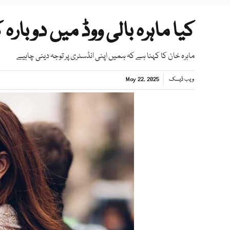
کیا ماہرہ بالی ووڈ میں دوبارہ
ماہرہ خان کا کہنا ہے کہ ہمیں اپنی انڈسٹری پر توجہ دینی چاہیے
ویب ڈیسک
May 22, 2025