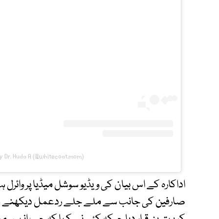
y Dr. Huda A (@whitecoat.mom)
اداکارہ کے اس بیان کی ویڈیو سوشل میڈیا پر وائرل 
صارفین کی جانب سے ملے جلے ردعمل دیکھنے میں