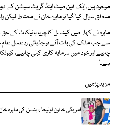
موجود ہیں، ایک فین میٹ اینڈ گریٹ سیشن کے دور
متعلق سوال کیا گیا تو ماہرہ خان نے محتاط لیکن و
ماہرہ نے کہا، ’میں کینسل کلچر یا بائیکاٹ کے حق
سے جب ملک کی بات آئے تو جذباتی ردعمل عام ہو 
چاہیے اور خود میں سرمایہ کاری کرنی چاہیے، کیو
ہے۔‘
مزید پڑھیں
امریکی خاتون اونیجا رابنسن کی ماہرہ خا