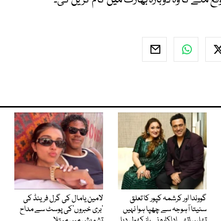
قع ملے گا وہ دوبارہ بھارت میں کام کریں گی۔
گووندا اور کرشمہ کپور کا تعلق
لامین یامال کی گرل فرینڈ کی
سنیتا آہوجہ سے چھپا ہوا نہیں
’بری خبروں‘کی پوسٹ سے مداح
تھا، ساتھی اداکارہ نے راز کھول دیا
تشویش میں مبتلا