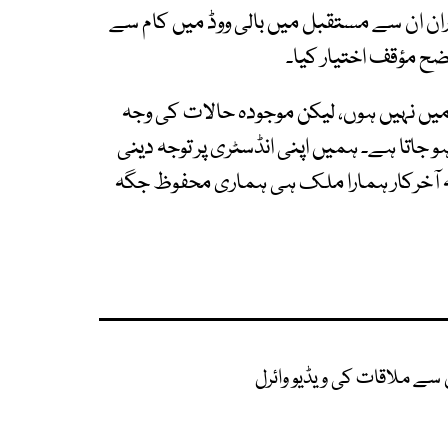
ان ان سے مستقبل میں بالی ووڈ میں کام سے
اضح مؤقف اختیار کیا۔
 میں نہیں ہوں، لیکن موجودہ حالات کی وجہ
جاتا ہے۔ ہمیں اپنی انڈسٹری پر توجہ دینی
نکہ آخرکار ہمارا ملک ہی ہماری محفوظ جگہ
ن سے ملاقات کی ویڈیو وائرل