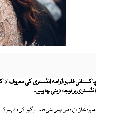
پاکستانی فلم و ڈرامہ انڈسٹری کی معروف اداکا
انڈسٹری پر توجہ دینی چاہیے۔
ماہرہ خان ان دنوں اپنی نئی فلم ’لو گرو‘ کی تشہیر