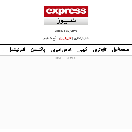
AUGUST 06, 2026
اشتہار لگائیں |
لائیو ٹی وی
| آج کا اخبار
صفحۂ اول
تازہ ترین
کھیل
خاص خبریں
پاکستان
انٹر نیشنل
ٹا