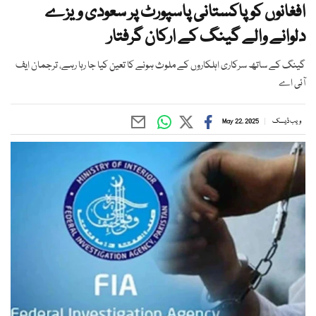
افغانوں کو پاکستانی پاسپورٹ پر سعودی ویزے
دلوانے والے گینگ کے ارکان گرفتار
گینگ کے ساتھ سرکاری اہلکاروں کے ملوث ہونے کا تعین کیا جا رہا رہے، ترجمان ایف
آئی اے
ویب ڈیسک
May 22, 2025