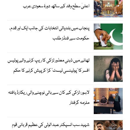
اعلیٰ سطح وفد کے ساتھ دورۂ سعودی عرب
پنجاب میں بلدیاتی انتخابات کی جانب ایک اور قدم،
حکومت سے فنڈز طلب
تھانے میں ذہنی معذور لڑکی کا ریپ کرنے والے پولیس
افسر کا ’پوٹینسی ٹیسٹ‘ کرا کر پیش کرنے کا حکم
لاہور: لڑکی کے کان سے بالی نوچنے والی ریکارڈ یافتہ
ملزمہ گرفتار
شہید سب انسپکٹر عبد الولی کی عظیم قربانی قوم