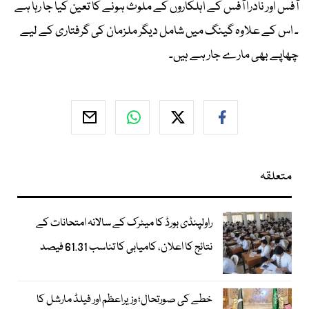
آفس اور نادرا آفس کے اہلکاروں کے ملوث ہونے کا تعین کیا جا رہا ہے
۔ اس کے علاوہ گینگ میں شامل دیگر ملزمان کی گرفتاری کے لیے
چھاپے بھی مارے جار ہے ہیں۔
متعلقہ
راولپنڈی بورڈ کا میٹرک کے سالانہ امتحانات کے
نتائج کا اعلان، کامیابی کا تناسب 61.31 فیصد
خطے کی صورتحال؛ وزیراعظم اور فیلڈ مارشل کا