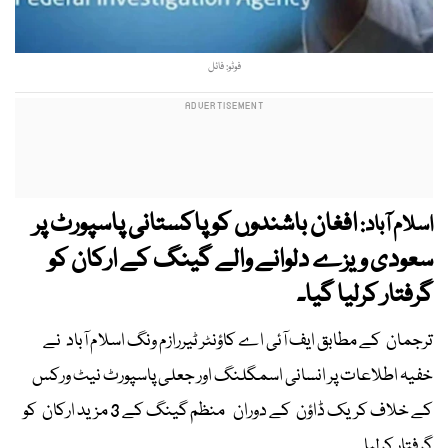
فوٹو: فائل
افغان باشندوں کو پاکستانی پاسپورٹ پر
اسلام آباد:
سعودی ویزے دلوانے والے گینگ کے ارکان کو
گرفتار کرلیا گیا۔
ترجمان کے مطابق ایف آئی اے کاؤنٹر ٹیررازم ونگ اسلام آباد نے
خفیہ اطلاعات پر انسانی اسمگلنگ اور جعلی پاسپورٹ نیٹ ورکس
کے خلاف کریک ڈاؤن کے دوران منظم گینگ کے 3 مزید ارکان کو
گرفتار کرلیا۔