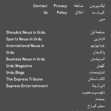
ایکسپریس
ضابطہ
Privacy
Contact
کے بارے
اخلاق
Policy
Us
میں
صفحۂ اول
Showbiz News in Urdu
تازہ ترین
Sports News in Urdu
غزہ لہو لہو
International News in
پاکستان
Urdu
انٹر نیشنل
Business News in Urdu
کھیل
Urdu Magazine
انٹرٹینمنٹ
Urdu Blogs
لائف اسٹائل
The Express Tribune
ٹاپ ٹرینڈ
Express Entertainment
دلچسپ و عجیب
صحت
سونے کے نرخ