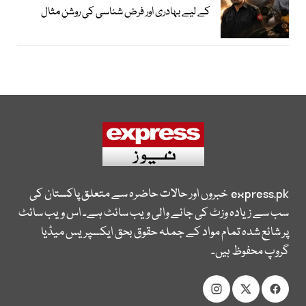
کے لیے بہادری اور فرض شناسی کی روشن مثال
express.pk
خبروں اور حالات حاضرہ سے متعلق پاکستان کی
سب سے زیادہ وزٹ کی جانے والی ویب سائٹ ہے۔ اس ویب سائٹ
پر شائع شدہ تمام مواد کے جملہ حقوق بحق ایکسپریس میڈیا
گروپ محفوظ ہیں۔