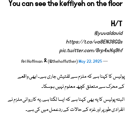
You can see the keffiyeh on the floor
H/T
@yuvaldavid
https://t.co/va8EN38GQs
pic.twitter.com/8rp4xXq9hf
May 22, 2025
— Ari Hoffman 🎗 (@thehoffather)
پولیس کا کہنا ہے کہ ملزم سے تفتیش جاری ہے۔ ابھی واقعے
کے محرک سے متعلق کچھ معلوم نہیں ہوسکا۔
البتہ پولیس کا یہ بھی کہنا ہے کہ ایسا لگتا ہے، یہ کارروائی ملزم نے
انفرادی طور پر اور غزہ کے حالات کے ردعمل میں کی ہے۔