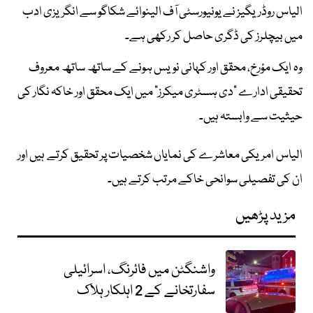
الیاس روڈریگیز نے یونیورسٹی آف الینوائے شکاگو سے انگریزی ادب
میں بیچلرز کی ڈگری حاصل کر رکھی ہے۔
وہ ایک مؤرخ، محقق اور کہانی نویس ہونے کے ساتھ ساتھ معروف
تحقیقی ادارے "دی ہسٹری میکرز" میں ایک محقق اور خاکہ نگار کی
حیثیت سے وابستہ ہیں۔
الیاس امریکی معاشرے کی نمایاں شخصیات پر تحقیق کرتے ہیں اور
ان کی تفصیلی سوانحی خاکے مرتب کرتے ہیں۔
مزید پڑھیں
واشنگٹن میں فائرنگ، اسرائیلی
سفارتخانے کے 2 اہلکار ہلاک