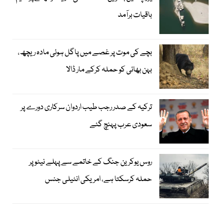
باقیات برآمد
بچے کی موت پر غصے میں پاگل ہوئی مادہ ریچھ،
بہن بھائی کو حملہ کرکے مار ڈالا
ترکیہ کے صدر رجب طیب اردوان سرکاری دورے پر
سعودی عرب پہنچ گئے
روس یوکرین جنگ کے خاتمے سے پہلے نیٹو پر
حملہ کرسکتا ہے، امریکی انٹیلی جنس