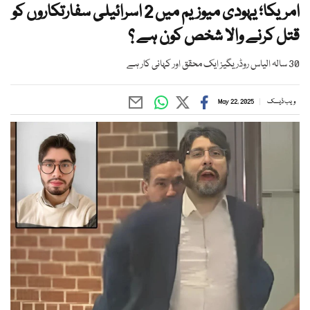
امریکا؛ یہودی میوزیم میں 2 اسرائیلی سفارتکاروں کو
قتل کرنے والا شخص کون ہے ؟
30 سالہ الیاس روڈریگیز ایک محقق اور کہانی کار ہے
ویب ڈیسک
May 22, 2025