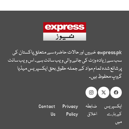
express.pk
خبروں اور حالات حاضرہ سے متعلق پاکستان کی
سب سے زیادہ وزٹ کی جانے والی ویب سائٹ ہے۔ اس ویب سائٹ
پر شائع شدہ تمام مواد کے جملہ حقوق بحق ایکسپریس میڈیا
گروپ محفوظ ہیں۔
ایکسپریس
ضابطہ
Privacy
Contact
کے بارے
اخلاق
Policy
Us
میں