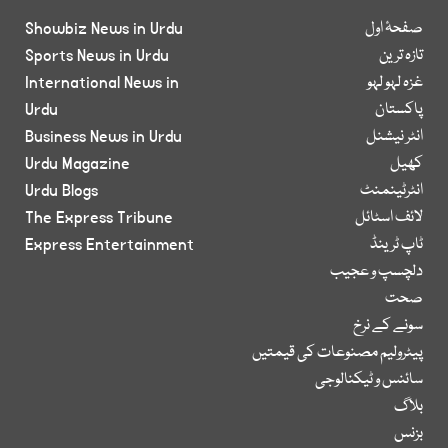
صفحۂ اول
Showbiz News in Urdu
تازہ ترین
Sports News in Urdu
غزہ لہو لہو
International News in
پاکستان
Urdu
انٹر نیشنل
Business News in Urdu
کھیل
Urdu Magazine
انٹرٹینمنٹ
Urdu Blogs
لائف اسٹائل
The Express Tribune
ٹاپ ٹرینڈ
Express Entertainment
دلچسپ و عجیب
صحت
سونے کے نرخ
پیٹرولیم مصنوعات کی قیمتیں
سائنس و ٹیکنالوجی
بلاگ
بزنس