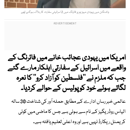
واشنگٹن میں یہودی میوزیم پر فائرنگ میں 2 اسرائیلی سفارت کار ہلاک ہوگئے تھے
امریکا میں یہودی عجائب خانے میں فائرنگ کے
واقعے میں اسرائیل کے سفارتی اہلکار مارے گئے
جب کہ ملزم نے ’’فلسطین کو آزاد کرو‘‘ کا نعرہ
لگاتے ہوئے خود کو پولیس کے حوالے کردیا۔
عالمی خبر رساں ادارے کے مطابق حملہ آور کی شناخت 30 سالہ
الیاس روڈریگیز کے نام سے ہوئی ہے جس کا ماضی میں کوئی
کریمنل ریکارڈ نہیں ہے اور وہ اعلیٰ تعلیم یافتہ ہے۔