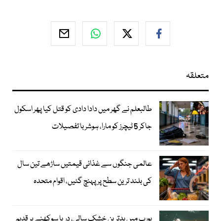
متعلقہ
طالبعلم نے گھر میں دادا دادی کو قتل کیا پھر اسکول
جاکر 5 ٹیچرز کو مارا، ہوشربا تفصیلات
عالمی جنگوں سے غذائی قیمتیں ساڑھے تین سال
کی بلند ترین سطح پر پہنچ گئیں، اقوام متحدہ
یورپ میں بدترین خشک سالی، دریا سوکھنے پر قدیم