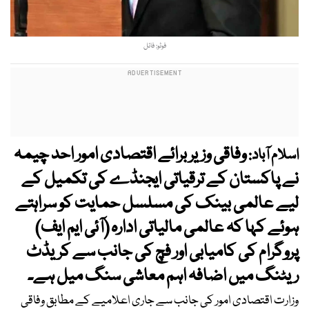
فوٹو: فائل
وفاقی وزیر برائے اقتصادی امور احد چیمہ
اسلام آباد:
نے پاکستان کے ترقیاتی ایجنڈے کی تکمیل کے
لیے عالمی بینک کی مسلسل حمایت کو سراہتے
ہوئے کہا کہ عالمی مالیاتی ادارہ (آئی ایم ایف)
پروگرام کی کامیابی اور فچ کی جانب سے کریڈٹ
ریٹنگ میں اضافہ اہم معاشی سنگ میل ہے۔
وزارت اقتصادی امور کی جانب سے جاری اعلامیے کے مطابق وفاقی