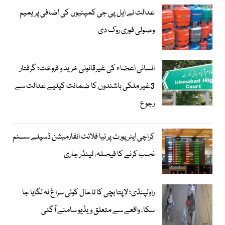
عدالت نے ایل پی جی کمپنیوں کی اضافی پریمیم
وصولی فوری روک دی
انسانی اعضاء کی غیرقانونی خرید و فروخت؛ گرفتار
3غیر ملکی باشندوں کا ضمانت کیلیے عدالت سے
رجوع
کراچی ایئرپورٹ پر نیا فلائٹ انفارمیشن ڈسپلے سسٹم
نصب کرنے کا فیصلہ، ٹینڈر جاری
راولپنڈی؛ لاپتا بچی کا تاحال کوئی سراغ نہ لگایا جا
سکا، واقعے سے متعلق ویڈیو سامنے آگئی