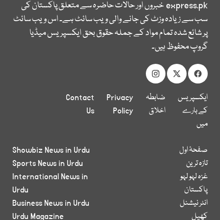
express.pk
خبروں اور حالات حاضرہ سے متعلق پاکستان کی
سب سے زیادہ وزٹ کی جانے والی ویب سائٹ ہے۔ اس ویب سائٹ
پر شائع شدہ تمام مواد کے جملہ حقوق بحق ایکسپریس میڈیا
گروپ محفوظ ہیں۔
ایکسپریس
ضابطہ
Privacy
Contact
کے بارے
اخلاق
Policy
Us
میں
صفحۂ اول
Showbiz News in Urdu
تازہ ترین
Sports News in Urdu
غزہ لہو لہو
International News in
پاکستان
Urdu
انٹر نیشنل
Business News in Urdu
کھیل
Urdu Magazine