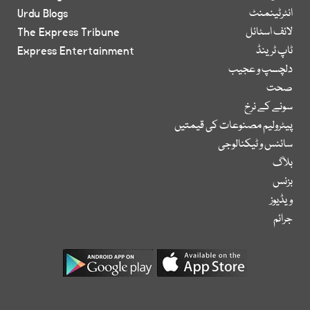
انٹرٹینمنٹ
Urdu Blogs
لائف اسٹائل
The Express Tribune
ٹاپ ٹرینڈ
Express Entertainment
دلچسپ و عجیب
صحت
سونے کے نرخ
پیٹرولیم مصنوعات کی قیمتیں
سائنس و ٹیکنالوجی
بلاگ
بزنس
ویڈیوز
جرائم