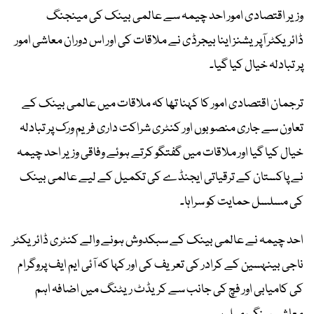
وزیر اقتصادی امور احد چیمہ سے عالمی بینک کی مینجنگ
ڈائریکٹر آپریشنز اینا بیجرڈی نے ملاقات کی اور اس دوران معاشی امور
پر تبادلہ خیال کیا گیا۔
ترجمان اقتصادی امور کا کہنا تھا کہ ملاقات میں عالمی بینک کے
تعاون سے جاری منصوبوں اور کنٹری شراکت داری فریم ورک پر تبادلہ
خیال کیا گیا اور ملاقات میں گفتگو کرتے ہوئے وفاقی وزیر احد چیمہ
نے پاکستان کے ترقیاتی ایجنڈے کی تکمیل کے لیے عالمی بینک
کی مسلسل حمایت کو سراہا۔
احد چیمہ نے عالمی بینک کے سبکدوش ہونے والے کنٹری ڈائریکٹر
ناجی بینہسین کے کرادر کی تعریف کی اور کہا کہ آئی ایم ایف پروگرام
کی کامیابی اور فچ کی جانب سے کریڈٹ ریٹنگ میں اضافہ اہم