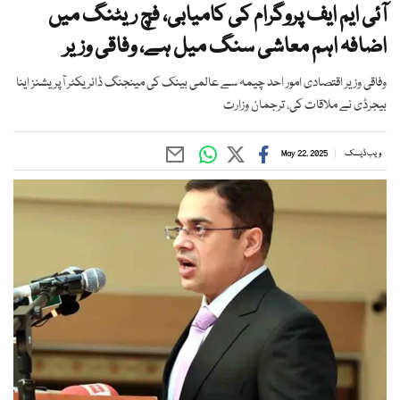
آئی ایم ایف پروگرام کی کامیابی، فچ ریٹنگ میں
اضافہ اہم معاشی سنگ میل ہے، وفاقی وزیر
وفاقی وزیر اقتصادی امور احد چیمہ سے عالمی بینک کی مینجنگ ڈائریکٹر آپریشنز اینا
بیجرڈی نے ملاقات کی، ترجمان وزارت
ویب ڈیسک
May 22, 2025