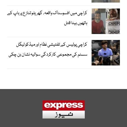
کراچی میں افسوسناک واقعہ، گھریلو تنازع پر باپ کے
ہاتھوں بیٹا قتل
کراچی پولیس کے تفتیشی نظام اور میڈکو لیگل
سسٹم کی مجموعی کارکردگی سوالیہ نشان بن چکی