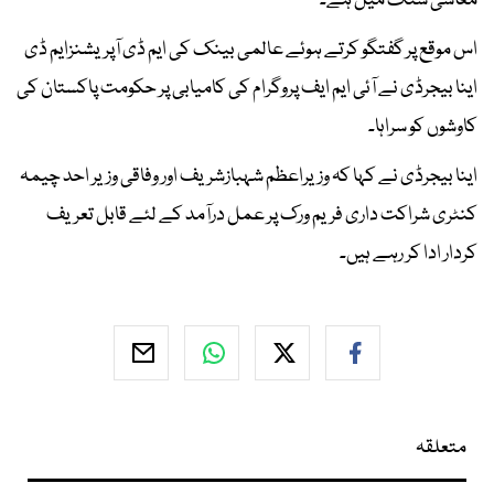
معاشی سنگ میل ہے۔
اس موقع پر گفتگو کرتے ہوئے عالمی بینک کی ایم ڈی آپریشنزایم ڈی
اینا بیجرڈی نے آئی ایم ایف پروگرام کی کامیابی پر حکومت پاکستان کی
کاوشوں کو سراہا۔
اینا بیجرڈی نے کہا کہ وزیراعظم شہبازشریف اور وفاقی وزیر احد چیمہ
کنٹری شراکت داری فریم ورک پر عمل درآمد کے لئے قابل تعریف
کردار ادا کر رہے ہیں۔
متعلقہ