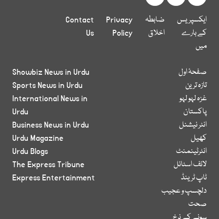
ایکسپریس
ضابطہ
Privacy
Contact
کے بارے
اخلاق
Policy
Us
میں
صفحۂ اول
Showbiz News in Urdu
تازہ ترین
Sports News in Urdu
غزہ لہو لہو
International News in
پاکستان
Urdu
انٹر نیشنل
Business News in Urdu
کھیل
Urdu Magazine
انٹرٹینمنٹ
Urdu Blogs
لائف اسٹائل
The Express Tribune
ٹاپ ٹرینڈ
Express Entertainment
دلچسپ و عجیب
صحت
سونے کے نرخ