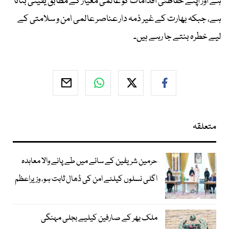
ہے اور اپنے حفاظتی اقدامات کو عالمی معیار کے مطابق یقینی بناتا
ہے، جبکہ بھارت کے غیر ذمہ دار عناصر عالمی امن و سلامتی کے
لیے خطرہ بنتے جا رہے ہیں۔
متعلقہ
حرمین شریفین کے سائے میں طے پانے والا معاہدہ
اگلی نسلوں کیلئے امن کی ڈھال ثابت ہو، وزیراعظم
ملک بھر کے صارفین کیلیے بجلی مہنگی