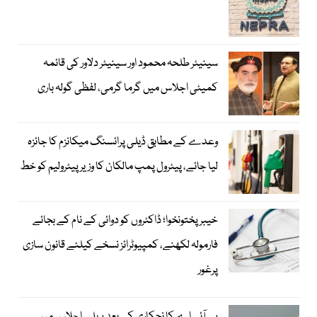
سینیٹر طلحہ محمود اور سینیٹر دلاور کی قائمہ
کمیٹی اجلاس میں گرما گرمی، لفظی گولہ باری
وعدے کے مطابق ڈیلی پرائسنگ میکانزم کا جائزہ
لیا جائے، پیٹرول پمپ مالکان کا وزیرپیٹرولیم کو خط
خیبرپختونخوا؛ ڈاکٹروں کو دوائی کے نام کے بجائے
فارمولہ لکھنے، کمپیوٹرائز نسخے کیلئے قانون سازی
پرغور