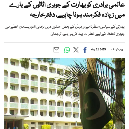
عالمی برادری کو بھارت کے جوہری اثاثوں کے بارے
میں زیادہ فکرمند ہونا چاہیے، دفترخارجہ
بھارتی کے سیاسی منظرنامےاورمیڈیاکے بعض حلقوں میں بڑھتی انتہاپسندی خطےمیں
جوہری تحفظ کے لیے خطرات پیداکررہی ہے، ترجمان
ویب ڈیسک
May 22, 2025