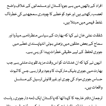
افراد کے ہاتھوں میں ہے جو پاکستان اور مسلمانوں کے خلاف واضح
تعصب رکھتے ہیں اور خود کو خطے کا چوہدری سمجھنے کی خطرناک
غلط فہمی میں مبتلا ہیں۔
شفقت علی خان نے کہا کہ بھارت کے سیاسی منظرنامے، میڈیا اور
سماج کے بعض حلقوں میں بڑھتی ہوئی انتہاپسندی خطے میں
جوہری تحفظ کے لیے حقیقی خطرات پیدا کر رہی ہے۔
انہوں نے کہا کہ ان خدشات کو اس وقت مزید تقویت ملتی ہے جب
بھارت میں جوہری بلیک مارکیٹ کا وجود برقرار ہے، جس کا ثبوت
حساس جوہری مواد کی چوری اور غیر قانونی ترسیل کے مسلسل
واقعات ہیں۔
ترجمان دفتر خارجہ کا کہنا تھا کہ پاکستان ایک ذمہ دار جوہری ریاست