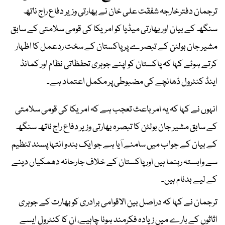
ترجمان دفترخارجہ شفقت علی خان نے بھارتی وزیر دفاع راج ناتھ
سنگھ کے بیان اور بھارتی میڈیا کو امریکا کی قومی سلامتی کے سابق
مشیر جان بولٹن کے تبصرے پر پاکستان کے سخت ردعمل کا اظہار
کرتے ہوئے کہا کہ پاکستان کو اپنے جوہری تحفظاتی نظام اور کمانڈ
اینڈ کنٹرول ڈھانچے کی مضبوطی پر مکمل اعتماد ہے۔
انہوں نے کہا کہ یہ امر باعث تعجب ہے کہ امریکا کی قومی سلامتی
کے سابق مشیر جان بولٹن کا تبصرہ بھارتی وزیر دفاع راج ناتھ سنگھ
کے بیان کے جواب میں سامنے آیا ہے جو ایک ہندو انتہا پسند تنظیم
سے وابستہ رہنما ہیں اور پاکستان کے خلاف جارحانہ دھمکیاں دینے
کے لیے بدنام ہیں۔
ترجمان نے کہا کہ دراصل بین الاقوامی برادری کو بھارت کے جوہری
اثاثوں کے بارے میں زیادہ فکرمند ہونا چاہیے، ان کا کنٹرول ایسے