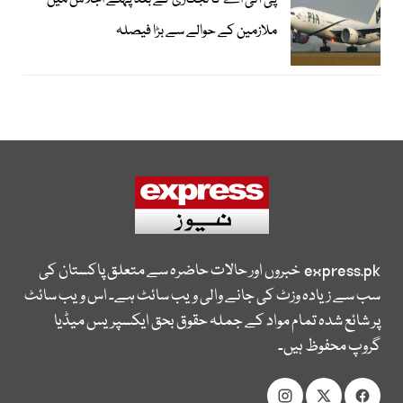
پی آئی اے کا نجکاری کے بعد پہلے اجلاس میں
ملازمین کے حوالے سے بڑا فیصلہ
express.pk
خبروں اور حالات حاضرہ سے متعلق پاکستان کی
سب سے زیادہ وزٹ کی جانے والی ویب سائٹ ہے۔ اس ویب سائٹ
پر شائع شدہ تمام مواد کے جملہ حقوق بحق ایکسپریس میڈیا
گروپ محفوظ ہیں۔