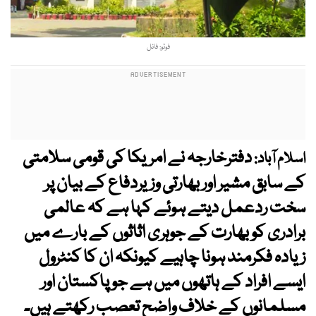
فوٹو: فائل
دفترخارجہ نے امریکا کی قومی سلامتی
اسلام آباد:
کے سابق مشیر اور بھارتی وزیردفاع کے بیان پر
سخت ردعمل دیتے ہوئے کہا ہے کہ عالمی
برادری کو بھارت کے جوہری اثاثوں کے بارے میں
زیادہ فکرمند ہونا چاہیے کیونکہ ان کا کنٹرول
ایسے افراد کے ہاتھوں میں ہے جو پاکستان اور
مسلمانوں کے خلاف واضح تعصب رکھتے ہیں۔