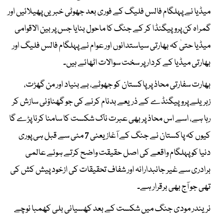
میڈیا نے پہلگام فالس فلیگ کے فوری بعد جھوٹی خبریں پھیلائیں اور
گمراہ کن پروپیگنڈا کر کے جنگ کا ماحول بنایا جس پر بین الاقوامی
میڈیا حتیٰ کہ بھارتی سیاستدانوں اور عوام نے پہلگام فالس فلیگ اور
بھارتی میڈیا کے کردار پر سخت سوالات اٹھائے ہیں۔
بھارت سفارتی محاذ پر پاکستان کو جھوٹے، بے بنیاد اور من گھڑت،
زہریلے پروپیگنڈے کے ذریعے بدنام کرنے کی جو گھناؤنی سازش کر
رہا ہے، اسے اس محاذ پر بھی عبرت ناک شکست کا سامنا کرنا پڑے گا
کیوں کہ پاکستان نے جنگ کے آغاز یعنی 7 مئی سے قبل ہی پوری
دنیا کو پہلگام واقعے کی اصل حقیقت واضح کرتے ہوئے عالمی
برادری سے غیر جانبدارانہ اور شفاف تحقیقات کی ازخود پیش کش کی
تھی جو آج بھی برقرار ہے۔
نریندر مودی جنگ میں شکست کے بعد کھسیانی بلی کھمبا نوچے