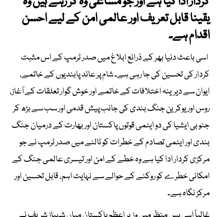
کردار ادا کیا ہے اور جو مساعی وہ کر رہے ہیں وہ
یقینا قابل تعریف اور عالمی امن کے لیے احسن
اقدام ہے۔
اسی باعث دنیا بھر کے ذرائع ابلاغ میں صدر ٹرمپ کے اس مثبت
کردار کی تحسین کی جا رہی ہے۔ شام پر عائد پابندیوں کے خاتمے،
ایوان سے دیرینہ اختلافات کے خاتمے اور خوش گوار تعلقات کے آغاز،
روس اور یوکرین جنگ بندی کی جانب پیش قدمی اور سب سے بڑھ کر
جنوبی ایشیا کی دو ایٹمی قوتوں پاکستان اور بھارت کے درمیان جنگ
بندی اور ایٹمی تصادم کے خطرات کو ٹالنے میں صدر ٹرمپ نے جو
مرکزی کردار ادا کیا ہے وہ خطے کے امن اور تیسری عالمی جنگ کے
امکانی خطرے کو روکنے کے حوالے سے نہایت اہم، قابل تحسین اور
مرکز نگاہ ہے۔
غالباً اسی پس منظر میں وزیر اعظم پاکستان میاں شہباز شریف نے