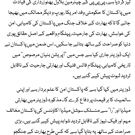
تیز کر دیا ہے۔ پی پی پی کے چیئرمین بلاول بھٹو زرداری کی قیادت
میں پاکستان کا حکومتی وفد امریکا، یورپ و دیگر ممالک میں بھیجا
جائے گا تاکہ بھارت کے خلاف جنگ میں پاکستان کی کامیابی، امن
کی خواہش، بھارت کی جارحیت، پہلگام واقعے کے اصل حقائق پوری
دنیا کو صراحت کے ساتھ بتائے جا سکیں۔ اس ضمن میں پاکستان نے
ایک ڈوزیئر جاری کیا ہے جس میں ’’آپریشن بنیان مرصوص‘‘ میں
تاریخی کامیابی، پہلگام فالس فلیگ اور بھارتی جارحیت کے ناقابل
تردید ثبوت پیش کیے گئے ہیں۔
ڈوزیئر میں کہا گیا ہے کہ پاکستان امن کا علم بردار ہے اور اپنی
سالمیت کا ہر قیمت پر دفاع کرے گا۔ مذکورہ ڈوزیئر میں بھارتی
میڈیا اور ’’را‘‘ سے منسلک سوشل میڈیا اکاؤنٹس کی پاکستان مخالف
مہم اور فیک نیوز کے ناقابل تردید شواہد پیش کیے گئے ہیں۔ بڑی
صراحت کے ساتھ یہ بتایا گیا ہے کہ کس طرح بھارت کے جنگجو