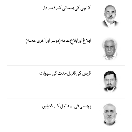
کراچی کی بدحالی کے ذمے دار
ابلاغ اور ابلاغِ عامہ (دوسرا اور آخری حصہ)
قرض کی قلیل مدت کی سہولت
پچاسی فی صد تیل کے کنوئیں