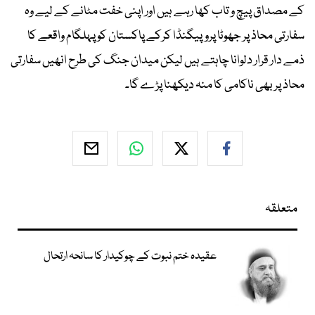
کے مصداق پیچ و تاب کھا رہے ہیں اور اپنی خفت مٹانے کے لیے وہ
سفارتی محاذ پر جھوٹا پروپیگنڈا کرکے پاکستان کو پہلگام واقعے کا
ذمے دار قرار دلوانا چاہتے ہیں لیکن میدان جنگ کی طرح انھیں سفارتی
محاذ پر بھی ناکامی کا منہ دیکھنا پڑے گا۔
متعلقہ
عقیدہ ختم نبوت کے چوکیدار کا سانحہ ارتحال