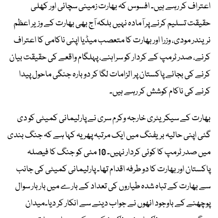
اعتراف کر رہے ہیں۔ افسوس کہ بھارت زمینی سچائی اور کھلی
حقیقت تسلیم کرنے پر آمادہ نہیں بلکہ آج بھی بھارت کے وزیر اعظم
نریندر مودی، وزرا اور بھارت کا متعصب میڈیا اپنی ناکامی کا اعتراف
کرنے، صدر ٹرمپ کے کردار کو سراہنے، پہلگام واقعے کی حقیقت بیان
کرنے کی بجائے پاکستان پر الزامات لگا کر دوبارہ جنگی ماحول پیدا
کرنے کی ناکام کوشش کر رہے ہیں۔
بھارت کے سیکریٹری خارجہ وکرم سری نے پارلیمانی کمیٹی کو دی
گئی اپنی حالیہ بریفنگ میں ایک مرتبہ پھر یہ کہا ہے کہ جنگ بندی
میں صدر ٹرمپ کا کوئی کردار نہیں۔ 10 مئی کو جنگ کا فیصلہ
پاکستان اور بھارت کا دو طرفہ اقدام تھا۔ پارلیمانی کمیٹی کی جانب
سے بھارت کے تباہ شدہ طیاروں کی تعداد کے بارے میں بار بار سوال
پوچھنے کے باوجود انھوں نے جواب دینے سے انکار کر دیا۔میدان