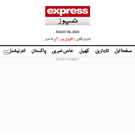
AUGUST 06, 2026
اشتہار لگائیں |
لائیو ٹی وی
| آج کا اخبار
صفحۂ اول
تازہ ترین
کھیل
خاص خبریں
پاکستان
انٹر نیشنل
ٹا