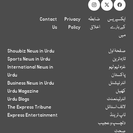
ایکسپریس
ضابطہ
Privacy
Contact
کے بارے
اخلاق
Policy
Us
میں
صفحۂ اول
Showbiz News in Urdu
تازہ ترین
Sports News in Urdu
غزہ لہو لہو
International News in
پاکستان
Urdu
انٹر نیشنل
Business News in Urdu
کھیل
Urdu Magazine
انٹرٹینمنٹ
Urdu Blogs
لائف اسٹائل
The Express Tribune
ٹاپ ٹرینڈ
Express Entertainment
دلچسپ و عجیب
صحت