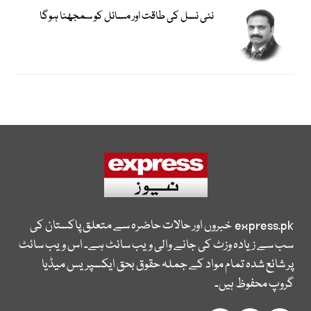
نئی نسل کی طاقت اور مسائل کو سمجھنا ہوگا
express.pk
خبروں اور حالات حاضرہ سے متعلق پاکستان کی
سب سے زیادہ وزٹ کی جانے والی ویب سائٹ ہے۔ اس ویب سائٹ
پر شائع شدہ تمام مواد کے جملہ حقوق بحق ایکسپریس میڈیا
گروپ محفوظ ہیں۔