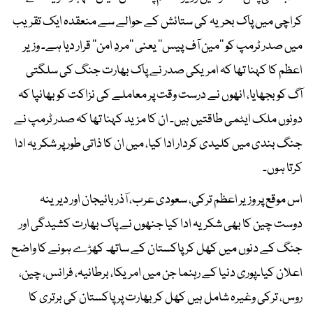
کراچی میں پاک بحریہ کی ستائش کے حوالے سے منعقدہ ایک تقریب
میں صدر ٹرمپ کو ’’مین آف پیس‘‘ یعنی ’’مردِ امن‘‘ قرار دیا ہے۔ وزیر
اعظم کا کہنا تھا کہ امریکی صدر نے پاک بھارت جنگ کی سلگتی
آگ کو بجھایا، انھوں نے درست وقت پر معاملے کی نزاکت کو بھانپا کہ
دونوں ملک ایٹمی طاقتیں ہیں۔ ان کا مزید کہنا تھا کہ صدر ٹرمپ نے
جنگ بندی میں کلیدی کردار ادا کیا، میں ان کا ذاتی طور پر شکریہ ادا
کرتا ہوں۔
اس موقع پر وزیر اعظم ترکی، سعودی عرب، آذربائیجان اور دیرینہ
دوست چین کا بھی شکریہ ادا کیا جنھوں نے پاک بھارت کشیدگی اور
جنگ کے دنوں میں کھل کر پاکستان کے ساتھ کھڑے ہونے کا واضح
اعلان کیا۔پوری دنیا کے رہنما جن میں امریکا، برطانیہ، فرانس، چین،
روس، ترکی وغیرہ شامل ہیں کھل کر بھارت پر پاکستان کی برتری کا