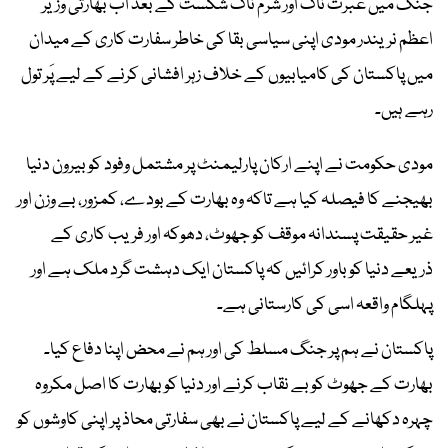
جنگ میں عبرت ناک اور شرم ناک شکست کے بعد اب بھارتی وزیر
اعظم نریندر مودی اپنی سیاسی بقا کی خاطر سفارت کاری کے میدان
میں پاکستان کی کامیابیوں کے خلاف زہر افشانی کرنے کے لیے پَر تول
رہے ہیں۔
مودی حکومت نے اپنے ارکان پارلیمنٹ پر مشتمل وفود کو بیرون دنیا
بھیجنے کا فیصلہ کیا ہے تاکہ وہ بھارت کے بودے، کمزور، بے وزن اور
غیر حقیقت پسندانہ موقف کو جھوٹ، دھوکہ اور فریب کاری کے
ذریعے دنیا کو باور کرائیں کہ پاکستان ایک دہشت گرد ملک ہے اور
پہلگام واقعہ اسی کی کارستانی ہے۔
پاکستان نے ہم پر جنگ مسلط کی اور ہم نے محض اپنا دفاع کیا۔
بھارت کے جھوٹ کو بے نقاب کرنے اور دنیا کو بھارت کا اصل مکروہ
چہرہ دکھانے کے لیے پاکستان نے بھی سفارتی محاذ پر اپنی کاوشوں کو