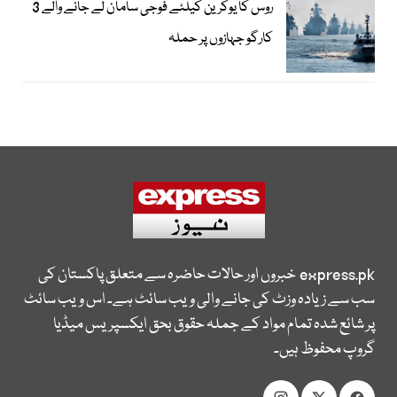
روس کا یوکرین کیلئے فوجی سامان لے جانے والے 3
کارگو جہازوں پر حملہ
express.pk
خبروں اور حالات حاضرہ سے متعلق پاکستان کی
سب سے زیادہ وزٹ کی جانے والی ویب سائٹ ہے۔ اس ویب سائٹ
پر شائع شدہ تمام مواد کے جملہ حقوق بحق ایکسپریس میڈیا
گروپ محفوظ ہیں۔