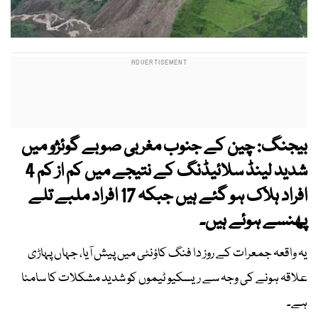
بیجنگ: چین کے جنوب مغربی صوبے گوئژو میں
شدید لینڈ سلائیڈنگ کے نتیجے میں کم از کم 4
افراد ہلاک ہو گئے ہیں جبکہ 17 افراد ملبے تلے
پھنسے ہوئے ہیں۔
یہ واقعہ جمعرات کے روز دا فنگ کاؤنٹی میں پیش آیا، جہاں پہاڑی
علاقہ ہونے کی وجہ سے ریسکیو ٹیموں کو شدید مشکلات کا سامنا
ہے۔