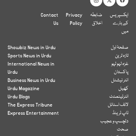
ایکسپریس
ضابطہ
Privacy
Contact
کے بارے
اخلاق
Policy
Us
میں
صفحۂ اول
Showbiz News in Urdu
تازہ ترین
Sports News in Urdu
غزہ لہو لہو
International News in
پاکستان
Urdu
انٹر نیشنل
Business News in Urdu
کھیل
Urdu Magazine
انٹرٹینمنٹ
Urdu Blogs
لائف اسٹائل
The Express Tribune
ٹاپ ٹرینڈ
Express Entertainment
دلچسپ و عجیب
صحت