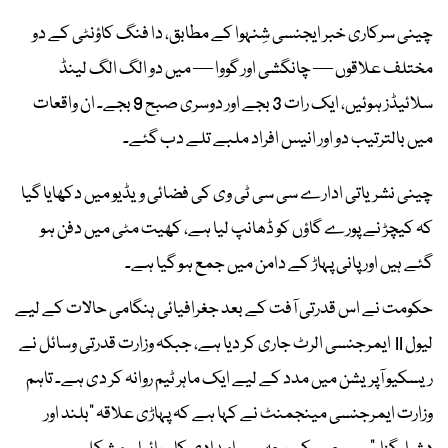
چینی سرکاری خبر ایجنسی شِنہوا کے مطابق، دا فنگ کاؤنٹی کے دو
مختلف علاقوں — چانگشی اور گووا — میں دو الگ الگ لینڈ
سلائیڈز ہوئیں، ایک رات 3 بجے اور دوسری صبح 9 بجے۔ ان واقعات
میں بالترتیب دو اور انیس افراد ملبے تلے دب گئے۔
چینی نشریاتی ادارے سی سی ٹی وی کی فضائی ویڈیو میں دکھایا گیا
کہ کیچڑ نے پورے گاؤں کو ڈھانپ لیا ہے، کھیت مٹی میں دفن ہو
گئے ہیں اور پانی پہاڑ کے دامن میں جمع ہو گیا ہے۔
حکومت نے اس قدرتی آفت کے بعد جغرافیائی ہنگامی حالات کے لیے
لیول II ایمرجنسی الرٹ جاری کر دیا ہے، جبکہ وزارت قدرتی وسائل نے
ریسکیو آپریشن میں مدد کے لیے ایک ماہر ٹیم روانہ کر دی ہے۔ تاہم
وزارت ایمرجنسی مینجمنٹ نے کہا ہے کہ پہاڑی علاقہ "بلند اور