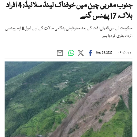
جنوب مغربی چین میں خوفناک لینڈ سلائیڈ: 4 افراد
ہلاک، 17 پھنس گئے
حکومت نے اس قدرتی آفت کے بعد جغرافیائی ہنگامی حالات کے لیے لیول II ایمرجنسی
الرٹ جاری کر دیا ہے
ویب ڈیسک
May 23, 2025