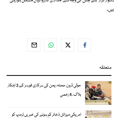
دشوار گزار" ہے جس کی وجہ سے امدادی کارروائیاں مشکل ہو رہی
ہیں۔
متعلقہ
حوثی ڈرون حملہ، یمن کی سرکاری فورسز کے 3 اہلکار
ہلاک، 4 زخمی
امریکی میزائل ذخائر کم ہونے کی خبریں ٹرمپ کو