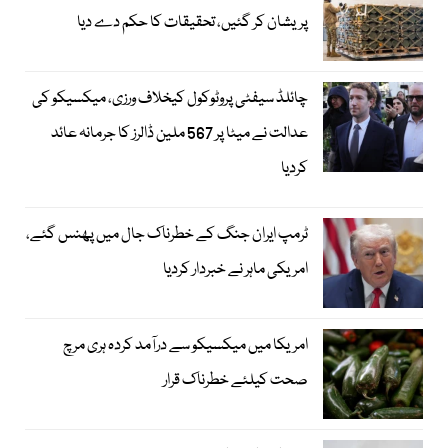
پریشان کر گئیں، تحقیقات کا حکم دے دیا
چائلڈ سیفٹی پروٹوکول کیخلاف ورزی، میکسیکو کی
عدالت نے میٹا پر 567 ملین ڈالرز کا جرمانہ عائد
کردیا
ٹرمپ ایران جنگ کے خطرناک جال میں پھنس گئے،
امریکی ماہر نے خبردار کردیا
امریکا میں میکسیکو سے درآمد کردہ ہری مرچ
صحت کیلئے خطرناک قرار